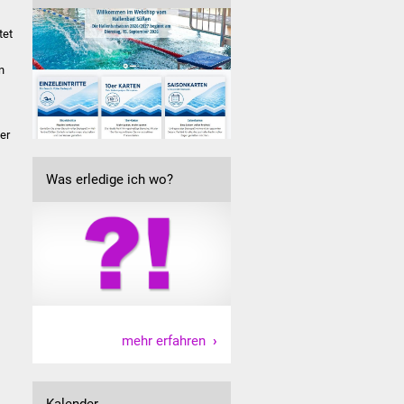
tet
n
er
Was erledige ich wo?
mehr erfahren
Kalender