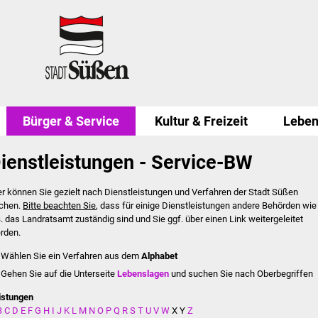
Bürger & Service
Kultur & Freizeit
Leben
ienstleistungen - Service-BW
er können Sie gezielt nach Dienstleistungen und Verfahren der Stadt Süßen
chen.
Bitte beachten Sie
, dass für einige Dienstleistungen andere Behörden wie
B. das Landratsamt zuständig sind und Sie ggf. über einen Link weitergeleitet
rden.
Wählen Sie ein Verfahren aus dem
Alphabet
Gehen Sie auf die Unterseite
Lebenslagen
und suchen Sie nach Oberbegriffen
istungen
B
C
D
E
F
G
H
I
J
K
L
M
N
O
P
Q
R
S
T
U
V
W
X
Y
Z