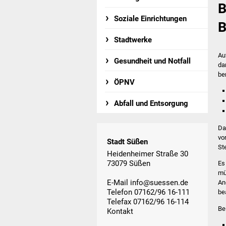
B
Soziale Einrichtungen
B
Stadtwerke
Au
Gesundheit und Notfall
da
be
ÖPNV
Abfall und Entsorgung
Da
vo
Stadt Süßen
St
Heidenheimer Straße 30
73079 Süßen
Es
mü
E-Mail
info@suessen.de
An
Telefon 07162/96 16-111
be
Telefax 07162/96 16-114
Be
Kontakt