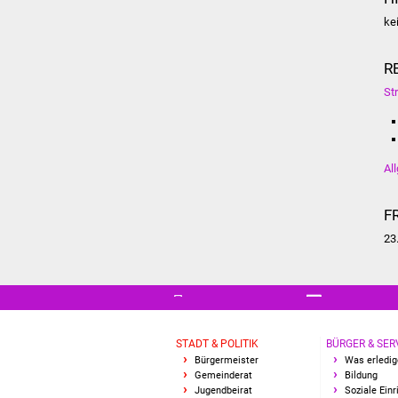
ke
R
St
Al
F
23
STADT & POLITIK
BÜRGER & SER
Bürgermeister
Was erledig
Gemeinderat
Bildung
Jugendbeirat
Soziale Ein