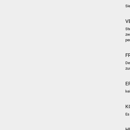
Si
V
St
zw
pe
F
De
zu
E
ke
K
Es
H