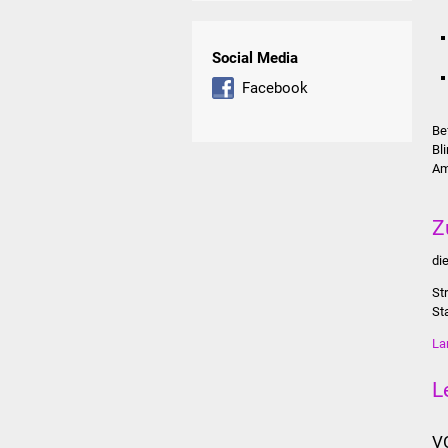
Social Media
Facebook
Be
Bl
Am
Z
di
St
St
La
L
V