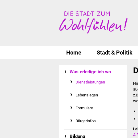
Home
Stadt & Politik
D
Was erledige ich wo
Dienstleistungen
Hi
su
Lebenslagen
z.
we
Formulare
Bürgerinfos
Le
A
Bildung