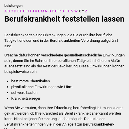
Leistungen
A
B
C
D
E
F
G
H
I
J
K
L
M
N
O
P
Q
R
S
T
U
V
W
X
Y
Z
Stadtverwaltung
Berufskrankheit feststellen lassen
Ansprechpartner
Berufskrankheiten sind Erkrankungen, die Sie durch ihre berufliche
Behördenwegweiser
Tätigkeit erleiden und in der Berufskrankheiten-Verordnung aufgeführt
sind.
Stellenangebote
Ursache dafür können verschiedene gesundheitsschädliche Einwirkungen
sein, denen Sie im Rahmen Ihrer beruflichen Tätigkeit in höherem Maße
Kontakt
ausgesetzt sind als der Rest der Bevölkerung. Diese Einwirkungen können
beispielsweise sein:
Veröffentlichungen
bestimmte Chemikalien
physikalische Einwirkungen wie Lärm
schwere Lasten
Ortsrecht
Krankheitserreger
FNP / Bebauungspläne
Wenn Sie vermuten, dass Ihre Erkrankung berufsbedingt ist, muss zuerst
geklärt werden, ob Ihre Krankheit als Berufskrankheit anerkannt werden
kann. Nicht bei jeder Erkrankung ist das möglich. Die Liste der
Wahlen
Berufskrankheiten finden Sie in der Anlage 1 zur Berufskrankheiten-