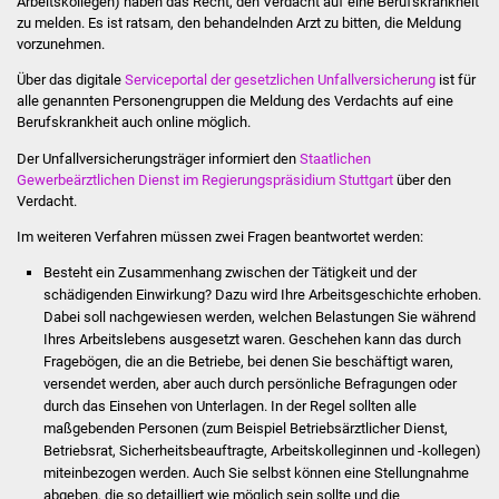
Arbeitskollegen) haben das Recht, den Verdacht auf eine Berufskrankheit
Volkshochschule
zu melden. Es ist ratsam, den behandelnden Arzt zu bitten, die Meldung
vorzunehmen.
Soziale Einrichtungen
Über das digitale
Serviceportal der gesetzlichen Unfallversicherung
ist für
alle genannten Personengruppen die Meldung des Verdachts auf eine
Kirchen
Berufskrankheit auch online möglich.
Der Unfallversicherungsträger informiert den
Staatlichen
Lokale Agenda
Gewerbeärztlichen Dienst im Regierungspräsidium Stuttgart
über den
Verdacht.
Jugendhaus
Im weiteren Verfahren müssen zwei Fragen beantwortet werden:
Fachteam Jugend
Besteht ein Zusammenhang zwischen der Tätigkeit und der
schädigenden Einwirkung? Dazu wird Ihre Arbeitsgeschichte erhoben.
Dabei soll nachgewiesen werden, welchen Belastungen Sie während
Kinder- und
Ihres Arbeitslebens ausgesetzt waren. Geschehen kann das durch
Familienzentrum
Fragebögen, die an die Betriebe, bei denen Sie beschäftigt waren,
versendet werden, aber auch durch persönliche Befragungen oder
Stadtwerke
durch das Einsehen von Unterlagen. In der Regel sollten alle
maßgebenden Personen (zum Beispiel Betriebsärztlicher Dienst,
Betriebsrat, Sicherheitsbeauftragte, Arbeitskolleginnen und -
kollegen)
Suenergie
miteinbezogen werden. Auch Sie selbst können eine Stellungnahme
abgeben, die so detailliert wie möglich sein sollte und die