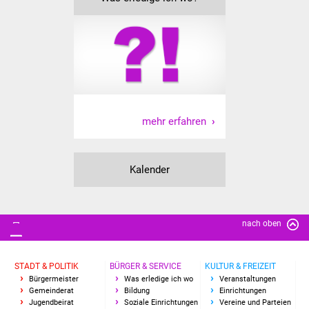
IKG Auen
Ausschreibungen
Öffentliche
Ausschreibung
mehr erfahren
Europaweite
Ausschreibung
Kalender
Beschränkte
Ausschreibung
nach oben
Freihändige Vergabe
Gewerbeverzeichnis
STADT & POLITIK
BÜRGER & SERVICE
KULTUR & FREIZEIT
Bürgermeister
Was erledige ich wo
Veranstaltungen
Gemeinderat
Bildung
Einrichtungen
Gewerbe - Selbsteintrag
Jugendbeirat
Soziale Einrichtungen
Vereine und Parteien