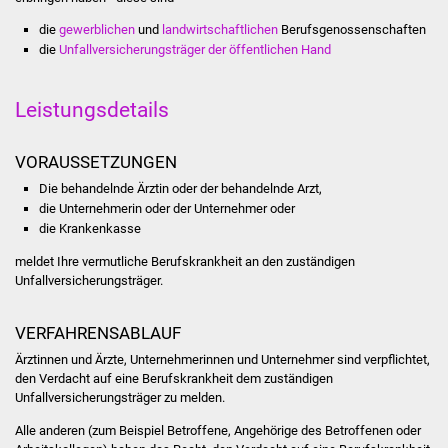
die
gewerblichen
und
landwirtschaftlichen
Berufsgenossenschaften
Was erledige ich wo
die
Unfallversicherungsträger der öffentlichen Hand
Dienstleistungen
Leistungsdetails
Lebenslagen
VORAUSSETZUNGEN
Formulare
Die behandelnde Ärztin oder der behandelnde Arzt,
die Unternehmerin oder der Unternehmer oder
Bürgerinfos
die Krankenkasse
meldet Ihre vermutliche Berufskrankheit an den zuständigen
Bildung
Unfallversicherungsträger.
Schulen
VERFAHRENSABLAUF
Ärztinnen und Ärzte, Unternehmerinnen und Unternehmer sind verpflichtet,
Kindergärten
den Verdacht auf eine Berufskrankheit dem zuständigen
Unfallversicherungsträger zu melden.
Kolping-Musikschule
Alle anderen (zum Beispiel Betroffene, Angehörige des Betroffenen oder