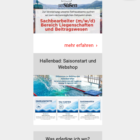
Freundeskreis Asyl
Ukraine-Hilfe
Wohnen
mehr erfahren
Bauen in Süßen
Hallenbad: Saisonstart und
Wohnimmobilien +
Webshop
Baugrundstücke
Wirtschaft
Haushalt & Infos
Wirtschaftsförderung
Gewerbeimmobilien
Was erledige ich wo?