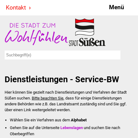
Menü
Kontakt
Stadt & Politik
Bürgermeister
Reden
Gemeinderat
Dienstleistungen - Service-BW
Ausschüsse
Hier können Sie gezielt nach Dienstleistungen und Verfahren der Stadt
Ratsinformationssystem
Süßen suchen.
Bitte beachten Sie
, dass für einige Dienstleistungen
andere Behörden wie z.B. das Landratsamt zuständig sind und Sie ggf.
Jugendbeirat
über einen Link weitergeleitet werden.
Wählen Sie ein Verfahren aus dem
Alphabet
Summerrockfestival
Gehen Sie auf die Unterseite
Lebenslagen
und suchen Sie nach
Oberbegriffen
Hallenbadparty