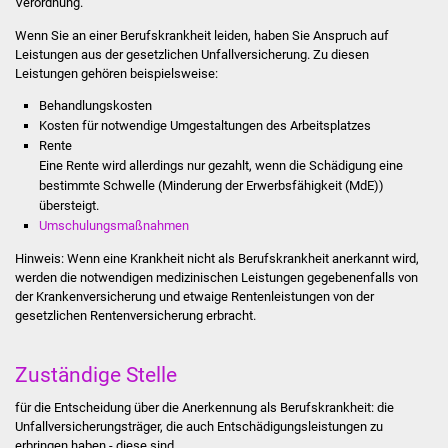
Verordnung.
Stadtinfo
Wenn Sie an einer Berufskrankheit leiden, haben Sie Anspruch auf
Leistungen aus der gesetzlichen Unfallversicherung.
Zu diesen
Jubiläumsjahr 2021
Leistungen gehören beispielsweise:
Behandlungskosten
Partnerstädte
Kosten für notwendige Umgestaltungen des Arbeitsplatzes
Rente
Projekte
Eine Rente wird allerdings nur gezahlt, wenn die Schädigung eine
bestimmte Schwelle (Minderung der Erwerbsfähigkeit (MdE))
Schulentwicklung Bizet
übersteigt.
Umschulungsmaßnahmen
Sanierung Hallenbad
Hinweis: Wenn eine Krankheit nicht als Berufskrankheit anerkannt wird,
werden die notwendigen medizinischen Leistungen gegebenenfalls von
Sanierung Bizethalle
der Krankenversicherung und etwaige Rentenleistungen von der
gesetzlichen Rentenversicherung erbracht.
Ortsentwicklung
Zuständige Stelle
Presse
für die Entscheidung über die Anerkennung als Berufskrankheit: die
Unfallversicherungsträger, die auch Entschädigungsleistungen zu
Bürger & Service
erbringen haben - diese sind