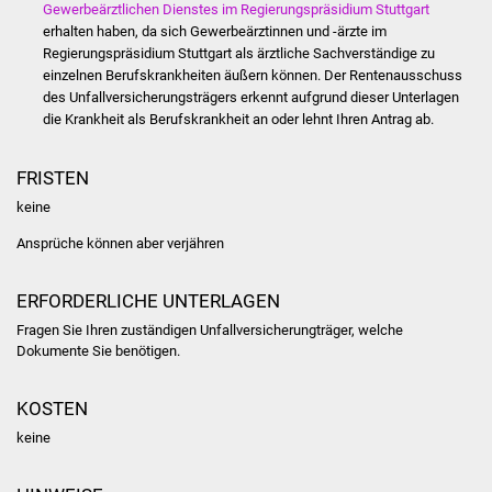
Veranstaltungen
Gewerbeärztlichen Dienstes im Regierungspräsidium Stuttgart
erhalten haben, da sich Gewerbeärztinnen und -ärzte im
Regierungspräsidium Stuttgart als ärztliche Sachverständige zu
Stadtfest
einzelnen Berufskrankheiten äußern können.
Der Rentenausschuss
des Unfallversicherungsträgers erkennt aufgrund dieser Unterlagen
Ostermarkt
die Krankheit als Berufskrankheit an oder lehnt Ihren Antrag ab.
Einrichtungen
FRISTEN
keine
Hallenbad
Ansprüche können aber verjähren
Stadtbücherei
ERFORDERLICHE UNTERLAGEN
Stadtarchiv
Fragen Sie Ihren zuständigen Unfallversicherungträger, welche
Dokumente Sie benötigen.
Zehntscheuer
KOSTEN
Bürgerhaus
keine
Kulturhalle