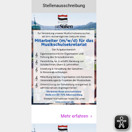
Senioren
Stellenausschreibung
Stadtseniorenrat
Sommerwochen für
Ältere
Seniorenwohn- und
Pflegeheim
Familien
Familientreff
Kinder und Jugendliche
Schülerferienprogramm
Mehr erfahren
Migration und Integration