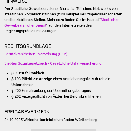
HINWEISE
Vereine und Parteien
Der Staatliche Gewerbeärztlicher Dienst ist Teil eines Netzwerks von
staatlichen, körperschaftlichen (zum Beispiel Berufsgenossenschaften)
und betrieblichen Stellen. Mehr dazu finden Sie im Kapitel "
Staatlicher
Selbsteintrag Vereine
Gewerbeärztlicher Dienst
" auf den Internetseiten des
Regierungspräsidiums Stuttgart.
Beirat Süßener Vereine
RECHTSGRUNDLAGE
Sportanlagen
Berufskrankheiten - Verordnung (BKV)
Tourismus
Siebtes Sozialgesetzbuch - Gesetzliche Unfallversicherung:
§ 9
Berufskrankheit
Erlebnisregion
§ 193 Pflicht zur Anzeige eines Versicherungsfalls durch die
Schwäbischer Albtrauf
Unternehmer
§ 200 Einschränkung der Übermittlungsbefugnis
§ 202 Anzeigepflicht von Ärzten bei Berufskrankheiten
Route der
Industriekultur
FREIGABEVERMERK
Lebenslagen
24.10.2025 Wirtschaftsministerium Baden-Württemberg