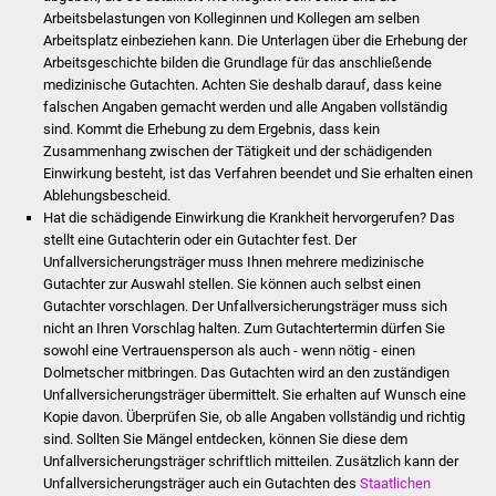
NETZMonitor
Arbeitsbelastungen von Kolleginnen und Kollegen am selben
Arbeitsplatz einbeziehen kann. Die Unterlagen über die Erhebung der
Gesundheit und Notfall
Arbeitsgeschichte bilden die Grundlage für das anschließende
medizinische Gutachten. Achten Sie deshalb darauf, dass keine
falschen Angaben gemacht werden und alle Angaben vollständig
Ärzte und Apotheken
sind.
Kommt die Erhebung zu dem Ergebnis, dass kein
Zusammenhang zwischen der Tätigkeit und der schädigenden
Pflege von Angehörigen
Einwirkung besteht, ist das Verfahren beendet und Sie erhalten einen
Ablehungsbescheid.
Hitzewarnung / UV-
Hat die schädigende Einwirkung die Krankheit hervorgerufen? Das
stellt eine Gutachterin oder ein Gutachter fest.
Der
Index
Unfallversicherungsträger muss Ihnen mehrere medizinische
Gutachter zur Auswahl stellen. Sie können auch selbst einen
ÖPNV
Gutachter vorschlagen. Der Unfallversicherungsträger muss sich
nicht an Ihren Vorschlag halten. Zum Gutachtertermin dürfen Sie
Bürgerbus (MOBS)
sowohl eine Vertrauensperson als auch - wenn nötig - einen
Dolmetscher mitbringen. Das Gutachten wird an den zuständigen
Unfallversicherungsträger übermittelt. Sie erhalten auf Wunsch eine
Abfall und Entsorgung
Kopie davon. Überprüfen Sie, ob alle Angaben vollständig und richtig
sind. Sollten Sie Mängel entdecken, können Sie diese dem
Kultur & Freizeit
Unfallversicherungsträger schriftlich mitteilen. Zusätzlich kann der
Unfallversicherungsträger auch ein Gutachten des
Staatlichen