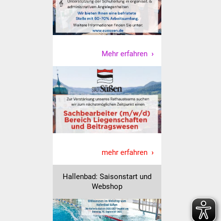
Veranstaltungen
Stadtfest
Ostermarkt
Mehr erfahren
Einrichtungen
Hallenbad
Stadtbücherei
Stadtarchiv
mehr erfahren
Zehntscheuer
Hallenbad: Saisonstart und
Webshop
Bürgerhaus
Kulturhalle