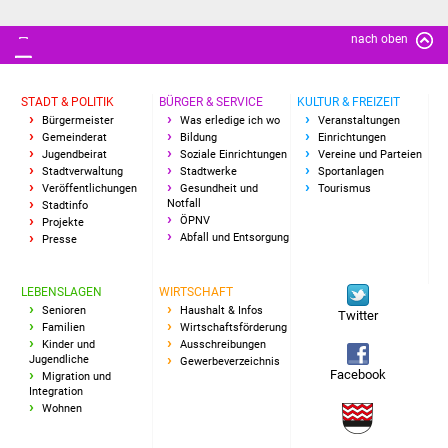
Senioren
nach oben
Stadtseniorenrat
Sommerwochen für
STADT & POLITIK
BÜRGER & SERVICE
KULTUR & FREIZEIT
Ältere
Bürgermeister
Was erledige ich wo
Veranstaltungen
Gemeinderat
Bildung
Einrichtungen
Jugendbeirat
Soziale Einrichtungen
Vereine und Parteien
Seniorenwohn- und
Stadtverwaltung
Stadtwerke
Sportanlagen
Veröffentlichungen
Gesundheit und
Tourismus
Pflegeheim
Notfall
Stadtinfo
ÖPNV
Projekte
Abfall und Entsorgung
Familien
Presse
Familientreff
LEBENSLAGEN
WIRTSCHAFT
Senioren
Haushalt & Infos
Twitter
Familien
Wirtschaftsförderung
Kinder und Jugendliche
Kinder und
Ausschreibungen
Jugendliche
Gewerbeverzeichnis
Facebook
Migration und
Schülerferienprogramm
Integration
Wohnen
Migration und Integration