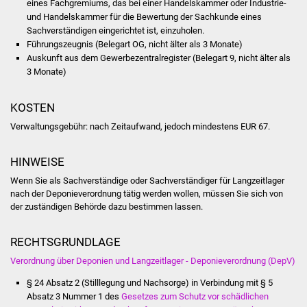
eines Fachgremiums, das bei einer Handelskammer oder Industrie-
Volkshochschule
und Handelskammer für die Bewertung der Sachkunde eines
Sachverständigen eingerichtet ist, einzuholen.
Soziale Einrichtungen
Führungszeugnis (Belegart OG, nicht älter als 3 Monate)
Auskunft aus dem Gewerbezentralregister (Belegart 9, nicht älter als
Kirchen
3 Monate)
Lokale Agenda
KOSTEN
Verwaltungsgebühr: nach Zeitaufwand, jedoch mindestens EUR 67.
Jugendhaus
HINWEISE
Fachteam Jugend
Wenn Sie als Sachverständige oder Sachverständiger für Langzeitlager
nach der Deponieverordnung tätig werden wollen, müssen Sie sich von
Kinder- und
der zuständigen Behörde dazu bestimmen lassen.
Familienzentrum
RECHTSGRUNDLAGE
Stadtwerke
Verordnung über Deponien und Langzeitlager - Deponieverordnung (DepV)
Suenergie
§ 24 Absatz 2 (Stilllegung und Nachsorge) in Verbindung mit § 5
Absatz 3 Nummer 1 des
Gesetzes zum Schutz vor schädlichen