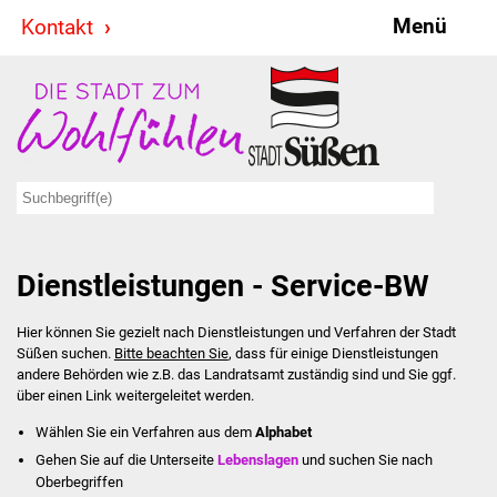
Menü
Kontakt
Stadt & Politik
Bürgermeister
Reden
Gemeinderat
Dienstleistungen - Service-BW
Ausschüsse
Hier können Sie gezielt nach Dienstleistungen und Verfahren der Stadt
Ratsinformationssystem
Süßen suchen.
Bitte beachten Sie
, dass für einige Dienstleistungen
andere Behörden wie z.B. das Landratsamt zuständig sind und Sie ggf.
Jugendbeirat
über einen Link weitergeleitet werden.
Wählen Sie ein Verfahren aus dem
Alphabet
Summerrockfestival
Gehen Sie auf die Unterseite
Lebenslagen
und suchen Sie nach
Oberbegriffen
Hallenbadparty