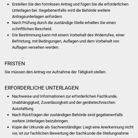
Erstellen Sie den formlosen Antrag und fügen Sie die erforderlichen
Unterlagen bei. Gegebenenfalls wird die Behörde weitere
Was erledige ich wo
Antragsunterlagen anfordern.
Nach Prüfung durch die zuständige Stelle erhalten Sie einen
Dienstleistungen
schriftlichen Bescheid.
Die Bestimmung kann mit einem Vorbehalt des Widerrufes, einer
Lebenslagen
Befristung, mit Bedingungen, Auflagen und dem Vorbehalt von
Auflagen versehen werden.
Formulare
FRISTEN
Bürgerinfos
Sie müssen den Antrag vor Aufnahme der Tätigkeit stellen.
Bildung
ERFORDERLICHE UNTERLAGEN
Nachweise und Informationen zur erforderlichen Fachkunde,
Schulen
Unabhängigkeit, Zuverlässigkeit und der gerätetechnischen
Ausstattung
Kindergärten
Nach Rückfragen der zuständigen Behörde sind gegebenenfalls
weitere Unterlagen beizubringen.
Kolping-Musikschule
Kopie der Urkunde als Sachverständiger. Liegt eine Anerkennung nicht
vor, ist zur fachlichen Bewertung der Sachkunde die Stellungnahme