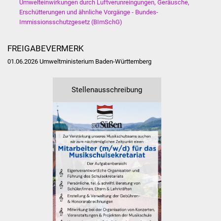
Umwelteinwirkungen durch Luftverunreingungen, Geräusche,
NETZMonitor
Erschütterungen und ähnliche Vorgänge - Bundes-
Immissionsschutzgesetz (BImSchG)
Gesundheit und Notfall
FREIGABEVERMERK
Ärzte und Apotheken
01.06.2026 Umweltministerium Baden-Württemberg
Pflege von Angehörigen
Stellenausschreibung
Hitzewarnung / UV-
Index
ÖPNV
Bürgerbus (MOBS)
Abfall und Entsorgung
Kultur & Freizeit