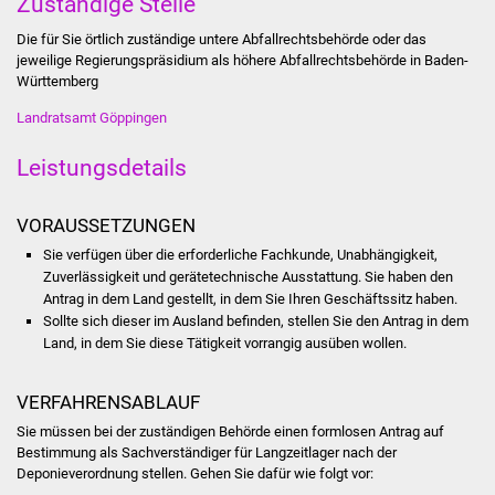
Zuständige Stelle
Stadtinfo
Die für Sie örtlich zuständige untere Abfallrechtsbehörde
oder das
jeweilige Regierungspräsidium als höhere Abfallrechtsbehörde in Baden-
Jubiläumsjahr 2021
Württemberg
Landratsamt Göppingen
Partnerstädte
Leistungsdetails
Projekte
VORAUSSETZUNGEN
Schulentwicklung Bizet
Sie verfügen über die erforderliche Fachkunde, Unabhängigkeit,
Sanierung Hallenbad
Zuverlässigkeit und gerätetechnische Ausstattung. Sie haben den
Antrag in dem Land gestellt, in dem Sie Ihren Geschäftssitz haben.
Sollte sich dieser im Ausland befinden, stellen Sie den Antrag in dem
Sanierung Bizethalle
Land, in dem Sie diese Tätigkeit vorrangig ausüben wollen.
Ortsentwicklung
VERFAHRENSABLAUF
Presse
Sie müssen bei der zuständigen Behörde einen formlosen Antrag auf
Bestimmung als Sachverständiger für Langzeitlager nach der
Deponieverordnung stellen. Gehen Sie dafür wie folgt vor:
Bürger & Service