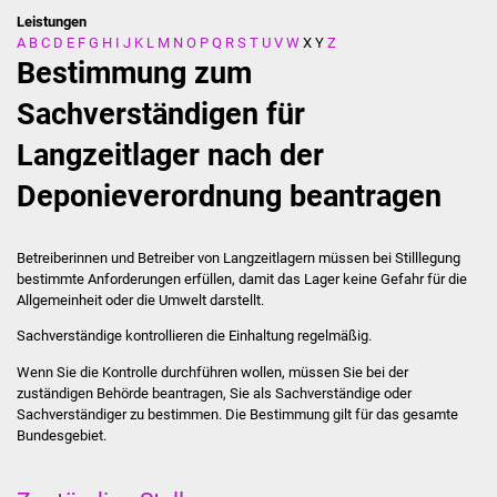
Leistungen
A
B
C
D
E
F
G
H
I
J
K
L
M
N
O
P
Q
R
S
T
U
V
W
X
Y
Z
Stadtverwaltung
Bestimmung zum
Ansprechpartner
Sachverständigen für
Langzeitlager nach der
Behördenwegweiser
Deponieverordnung beantragen
Stellenangebote
Kontakt
Betreiberinnen und Betreiber von Langzeitlagern müssen bei Stilllegung
bestimmte Anforderungen erfüllen, damit das Lager keine Gefahr für die
Allgemeinheit oder die Umwelt darstellt.
Veröffentlichungen
Sachverständige kontrollieren die Einhaltung regelmäßig.
Ortsrecht
Wenn Sie die Kontrolle durchführen wollen, müssen Sie bei der
zuständigen Behörde beantragen, Sie als Sachverständige oder
FNP / Bebauungspläne
Sachverständiger zu bestimmen. Die Bestimmung gilt für das gesamte
Bundesgebiet.
Wahlen