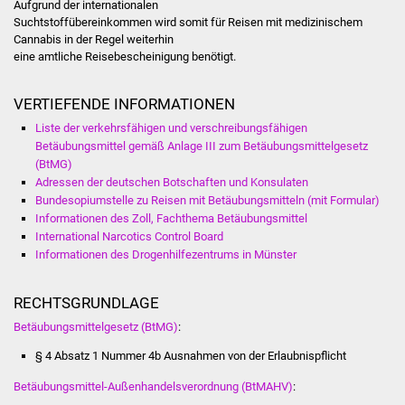
Senioren
Aufgrund der internationalen
Suchtstoffübereinkommen wird somit für Reisen mit medizinischem
Cannabis in der Regel weiterhin
Stadtseniorenrat
eine amtliche Reisebescheinigung benötigt.
Sommerwochen für
VERTIEFENDE INFORMATIONEN
Ältere
Liste der verkehrsfähigen und verschreibungsfähigen
Betäubungsmittel gemäß Anlage III zum Betäubungsmittelgesetz
Seniorenwohn- und
(BtMG)
Pflegeheim
Adressen der deutschen Botschaften und Konsulaten
Bundesopiumstelle zu Reisen mit Betäubungsmitteln (mit Formular)
Familien
Informationen des Zoll, Fachthema Betäubungsmittel
International Narcotics Control Board
Informationen des Drogenhilfezentrums in Münster
Familientreff
RECHTSGRUNDLAGE
Kinder und Jugendliche
Betäubungsmittelgesetz (BtMG)
:
Schülerferienprogramm
§ 4 Absatz 1 Nummer 4b Ausnahmen von der Erlaubnispflicht
Migration und Integration
Betäubungsmittel-Außenhandelsverordnung (BtMAHV)
: