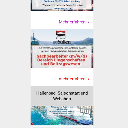
IKG Auen
Ausschreibungen
Mehr erfahren
Öffentliche
Ausschreibung
Europaweite
Ausschreibung
Beschränkte
mehr erfahren
Ausschreibung
Hallenbad: Saisonstart und
Freihändige Vergabe
Webshop
Gewerbeverzeichnis
Gewerbe - Selbsteintrag