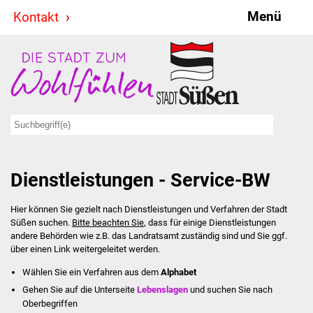
Menü
Kontakt
Stadt & Politik
Bürgermeister
Reden
Gemeinderat
Dienstleistungen - Service-BW
Ausschüsse
Hier können Sie gezielt nach Dienstleistungen und Verfahren der Stadt
Ratsinformationssystem
Süßen suchen.
Bitte beachten Sie
, dass für einige Dienstleistungen
andere Behörden wie z.B. das Landratsamt zuständig sind und Sie ggf.
Jugendbeirat
über einen Link weitergeleitet werden.
Wählen Sie ein Verfahren aus dem
Alphabet
Summerrockfestival
Gehen Sie auf die Unterseite
Lebenslagen
und suchen Sie nach
Oberbegriffen
Hallenbadparty