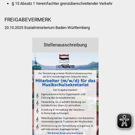
§ 15 Absatz 1 Vereinfachter grenzüberschreitender Verkehr
Freundeskreis Asyl
FREIGABEVERMERK
Ukraine-Hilfe
20.10.2025 Sozialministerium Baden-Württemberg
Wohnen
Stellenausschreibung
Bauen in Süßen
Wohnimmobilien +
Baugrundstücke
Wirtschaft
Haushalt & Infos
Wirtschaftsförderung
Gewerbeimmobilien