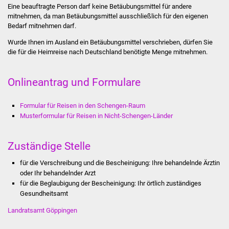
Eine beauftragte Person darf keine Betäubungsmittel für andere
Stadtinfo
mitnehmen, da man Betäubungsmittel ausschließlich für den eigenen
Bedarf mitnehmen darf.
Jubiläumsjahr 2021
Wurde Ihnen im Ausland ein Betäubungsmittel verschrieben, dürfen Sie
die für die Heimreise nach Deutschland benötigte Menge mitnehmen.
Partnerstädte
Onlineantrag und Formulare
Projekte
Schulentwicklung Bizet
Formular für Reisen in den Schengen-Raum
Musterformular für Reisen in Nicht-Schengen-Länder
Sanierung Hallenbad
Zuständige Stelle
Sanierung Bizethalle
für die Verschreibung und die Bescheinigung: Ihre behandelnde Ärztin
oder Ihr behandelnder Arzt
Ortsentwicklung
für die Beglaubigung der Bescheinigung: Ihr örtlich zuständiges
Gesundheitsamt
Presse
Landratsamt Göppingen
Bürger & Service