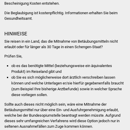
Veranstaltungen
Bescheinigung Kosten entstehen.
Die Beglaubigung ist kostenpflichtig. Informationen erhalten Sie beim
Stadtfest
Gesundheitsamt.
Ostermarkt
HINWEISE
Sie reisen in ein Land, das die Mitnahme von Betäubungsmitteln nicht
Einrichtungen
erlaubt oder für länger als 30 Tage in einen Schengen-Staat?
Hallenbad
Prüfen Sie,
ob es das benötigte Mittel (beziehungsweise ein äquivalentes
Stadtbücherei
Produkt) im Reiseland gibt und
ob Sie es sich möglicherweise dort ärztlich verschreiben lassen
können und welche Unterlagen er/sie hierfür gegebenenfalls braucht
Stadtarchiv
(zum Beispiel Ihre bisherige Arztbefunde) sowie in welcher Sprache
diese vorliegen sollen.
Zehntscheuer
Sollte auch dieses nicht möglich sein, wäre eine Mitnahme der
Betäubungsmittel nur über eine Ein- und Ausfuhrgenehmigung erlaubt,
Bürgerhaus
welche bei der Bundesopiumstelle beantragt werden müsste. Aufgrund
dieses sehr umfangreichen Verfahrens wird diese Option jedoch nur in
Kulturhalle
seltenen Ausnahmefällen zum Zuge kommen können.