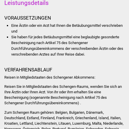
Leistungsdetails
Was erledige ich wo
VORAUSSETZUNGEN
Dienstleistungen
Eine Ärztin oder ein Arzt hat Ihnen die Betäubungsmittel verschrieben
und
Sie haben für jedes Betäubungsmittel eine beglaubigte gesonderte
Lebenslagen
Bescheinigung nach Artikel 75 des Schengener
Durchführungsübereinkommens der verschreibenden Ärztin oder des
Formulare
verschreibenden Arztes auf Ihrer Reise dabei.
Bürgerinfos
VERFAHRENSABLAUF
Reisen in Mitgliedstaaten des Schengener Abkommens:
Bildung
Reisen Sie in Mitgliedstaaten des Schengen-Raums, wenden Sie sich an
Schulen
Ihre Ärztin oder Ihren Arzt. Von ihr oder ihm erhalten Sie eine
Bescheinigung (sogenannte Bescheinigung nach Artikel 75 des
Schengener Durchführungsübereinkommens) .
Kindergärten
Zum Schengen Raum gehören: Belgien, Bulgarien, Dänemark,
Deutschland, Estland, Finnland, Frankreich, Griechenland, Island, Italien,
Kolping-Musikschule
Kroatien, Lettland, Liechtenstein, Litauen, Luxemburg, Malta, Niederlande,
Norwegen, Österreich, Polen, Portugal, Rumänien, Schweden, Schweiz,