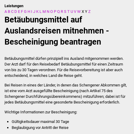
Leistungen
A
B
C
D
E
F
G
H
I
J
K
L
M
N
O
P
Q
R
S
T
U
V
W
X
Y
Z
Stadtverwaltung
Betäubungsmittel auf
Ansprechpartner
Auslandsreisen mitnehmen -
Bescheinigung beantragen
Behördenwegweiser
Stellenangebote
Betäubungsmittel dürfen prinzipiell ins Ausland mitgenommen werden.
Der Arzt darf für den Reisebedarf Betäubungsmittel für einen Zeitraum
Kontakt
von bis zu 30 Tagen verordnen. Für die Reisevorbereitung ist aber auch
entscheidend, in welches Land die Reise geht.
Veröffentlichungen
Bei Reisen in eines der Länder, in denen das Schengener Abkommen gilt,
ist eine vom Arzt ausgefüllte Bescheinigung (nach Artikel 75 des
Schengener Durchführungsübereinkommens) mitzuführen; dabei ist für
Ortsrecht
jedes
Betäubungsmittel
eine gesonderte Bescheinigung erforderlich.
FNP / Bebauungspläne
Wichtige Informationen zur Bescheinigung:
Gültigkeitsdauer maximal 30 Tage
Wahlen
Beglaubigung vor Antritt der Reise