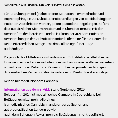
Sonderfall: Auslandsreisen von Substitutionspatienten
Vereine und Parteien
Für Betäubungsmittel (insbesondere Methadon, Levomethadon und
Buprenorphin), die zur Substitutionsbehandlungen von opioidabhängigen
Selbsteintrag Vereine
Patienten verschrieben werden, gelten gesonderte Regelungen. Sofern
dies aus ärztlicher Sicht vertretbar und in Übereinstimmung mit den
Beirat Süßener Vereine
Vorschriften des bereisten Landes ist, kann der Arzt dem Patienten
Verschreibungen des Substitutionsmittels über eine für die Dauer der
Sportanlagen
Reise erforderlichen Menge - maximal allerdings für 30 Tage -
aushändigen.
Tourismus
Da jedoch das Mitführen von (bestimmten) Substitutionsmitteln bei der
Einreise in einige Länder verboten oder mit besonderen Auflagen versehen
ist, sollte sich der Patient vor Reiseantritt bei der jeweils zuständigen
Erlebnisregion
diplomatischen Vertretung des Reiselandes in Deutschland erkundigen.
Schwäbischer Albtrauf
Rei­sen mit me­di­zi­ni­schem Can­na­bis
Route der
Informationen aus dem BfArM,
Stand September 2025:
Industriekultur
Seit dem 1.4.2024 ist medizinisches Cannabis in Deutschland kein
Betäubungsmittel mehr. Allerdings
ist medizinisches Cannabis in anderen europäischen und
Lebenslagen
außereuropäischen Ländern sowie
nach dem Schengen-Abkommen als Betäubungsmittel klassifiziert.