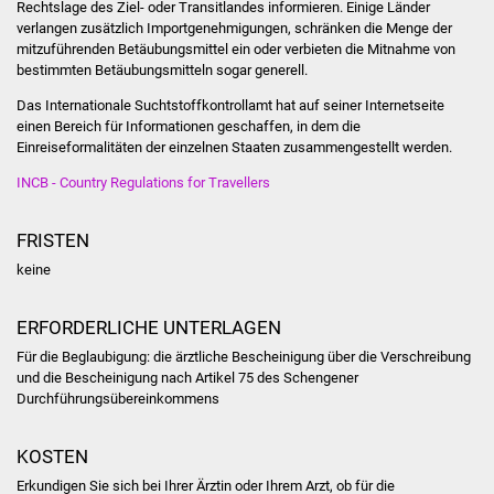
Rechtslage des Ziel- oder Transitlandes informieren. Einige Länder
NETZMonitor
verlangen zusätzlich Importgenehmigungen, schränken die Menge der
mitzuführenden Betäubungsmittel ein oder verbieten die Mitnahme von
Gesundheit und Notfall
bestimmten Betäubungsmitteln sogar generell.
Das Internationale Suchtstoffkontrollamt hat auf seiner Internetseite
Ärzte und Apotheken
einen Bereich für Informationen geschaffen, in dem die
Einreiseformalitäten der einzelnen Staaten zusammengestellt werden.
Pflege von Angehörigen
INCB - Country Regulations for Travellers
Hitzewarnung / UV-
FRISTEN
Index
keine
ÖPNV
ERFORDERLICHE UNTERLAGEN
Bürgerbus (MOBS)
Für die Beglaubigung: die ärztliche Bescheinigung über die Verschreibung
und die Bescheinigung nach Artikel 75 des Schengener
Abfall und Entsorgung
Durchführungsübereinkommens
Kultur & Freizeit
KOSTEN
Erkundigen Sie sich bei Ihrer Ärztin oder Ihrem Arzt, ob für die