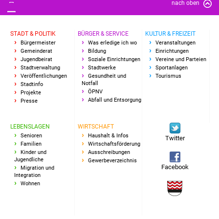
nach oben
STADT & POLITIK
BÜRGER & SERVICE
KULTUR & FREIZEIT
Bürgermeister
Was erledige ich wo
Veranstaltungen
Gemeinderat
Bildung
Einrichtungen
Jugendbeirat
Soziale Einrichtungen
Vereine und Parteien
Stadtverwaltung
Stadtwerke
Sportanlagen
Veröffentlichungen
Gesundheit und
Tourismus
Notfall
Stadtinfo
ÖPNV
Projekte
Abfall und Entsorgung
Presse
LEBENSLAGEN
WIRTSCHAFT
Senioren
Haushalt & Infos
Twitter
Familien
Wirtschaftsförderung
Kinder und
Ausschreibungen
Jugendliche
Gewerbeverzeichnis
Facebook
Migration und
Integration
Wohnen