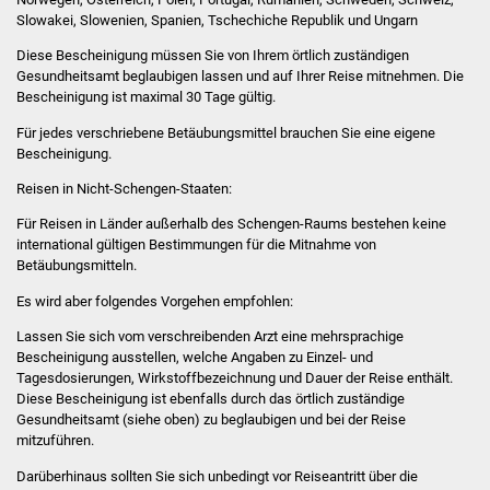
Volkshochschule
Slowakei, Slowenien, Spanien, Tschechiche Republik und Ungarn
Diese Bescheinigung müssen Sie von Ihrem örtlich zuständigen
Soziale Einrichtungen
Gesundheitsamt beglaubigen lassen und auf Ihrer Reise mitnehmen. Die
Bescheinigung ist maximal 30 Tage gültig.
Kirchen
Für jedes verschriebene Betäubungsmittel brauchen Sie eine eigene
Bescheinigung.
Lokale Agenda
Reisen in Nicht-Schengen-Staaten:
Jugendhaus
Für Reisen in Länder außerhalb des Schengen-Raums bestehen keine
international gültigen Bestimmungen für die Mitnahme von
Betäubungsmitteln.
Fachteam Jugend
Es wird aber folgendes Vorgehen empfohlen:
Kinder- und
Lassen Sie sich vom verschreibenden Arzt eine mehrsprachige
Familienzentrum
Bescheinigung ausstellen, welche Angaben zu Einzel- und
Tagesdosierungen, Wirkstoffbezeichnung und Dauer der Reise enthält.
Stadtwerke
Diese Bescheinigung ist ebenfalls durch das örtlich zuständige
Gesundheitsamt (siehe oben) zu beglaubigen und bei der Reise
mitzuführen.
Suenergie
Darüberhinaus sollten Sie sich unbedingt vor Reiseantritt über die