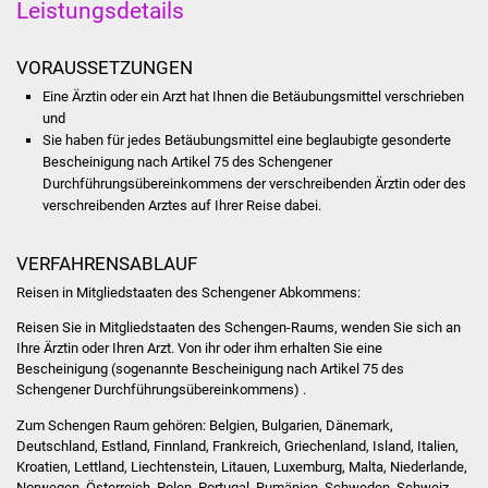
Leistungsdetails
Was erledige ich wo
VORAUSSETZUNGEN
Dienstleistungen
Eine Ärztin oder ein Arzt hat Ihnen die Betäubungsmittel verschrieben
und
Sie haben für jedes Betäubungsmittel eine beglaubigte gesonderte
Lebenslagen
Bescheinigung nach Artikel 75 des Schengener
Durchführungsübereinkommens der verschreibenden Ärztin oder des
Formulare
verschreibenden Arztes auf Ihrer Reise dabei.
Bürgerinfos
VERFAHRENSABLAUF
Reisen in Mitgliedstaaten des Schengener Abkommens:
Bildung
Reisen Sie in Mitgliedstaaten des Schengen-Raums, wenden Sie sich an
Schulen
Ihre Ärztin oder Ihren Arzt. Von ihr oder ihm erhalten Sie eine
Bescheinigung (sogenannte Bescheinigung nach Artikel 75 des
Schengener Durchführungsübereinkommens) .
Kindergärten
Zum Schengen Raum gehören: Belgien, Bulgarien, Dänemark,
Deutschland, Estland, Finnland, Frankreich, Griechenland, Island, Italien,
Kolping-Musikschule
Kroatien, Lettland, Liechtenstein, Litauen, Luxemburg, Malta, Niederlande,
Norwegen, Österreich, Polen, Portugal, Rumänien, Schweden, Schweiz,