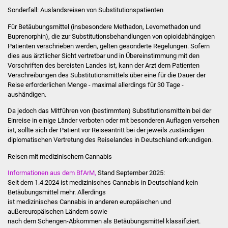
Sonderfall: Auslandsreisen von Substitutionspatienten
Vereine und Parteien
Für Betäubungsmittel (insbesondere Methadon, Levomethadon und
Buprenorphin), die zur Substitutionsbehandlungen von opioidabhängigen
Selbsteintrag Vereine
Patienten verschrieben werden, gelten gesonderte Regelungen. Sofern
dies aus ärztlicher Sicht vertretbar und in Übereinstimmung mit den
Beirat Süßener Vereine
Vorschriften des bereisten Landes ist, kann der Arzt dem Patienten
Verschreibungen des Substitutionsmittels über eine für die Dauer der
Sportanlagen
Reise erforderlichen Menge - maximal allerdings für 30 Tage -
aushändigen.
Tourismus
Da jedoch das Mitführen von (bestimmten) Substitutionsmitteln bei der
Einreise in einige Länder verboten oder mit besonderen Auflagen versehen
ist, sollte sich der Patient vor Reiseantritt bei der jeweils zuständigen
Erlebnisregion
diplomatischen Vertretung des Reiselandes in Deutschland erkundigen.
Schwäbischer Albtrauf
Rei­sen mit me­di­zi­ni­schem Can­na­bis
Route der
Informationen aus dem BfArM,
Stand September 2025:
Industriekultur
Seit dem 1.4.2024 ist medizinisches Cannabis in Deutschland kein
Betäubungsmittel mehr. Allerdings
ist medizinisches Cannabis in anderen europäischen und
Lebenslagen
außereuropäischen Ländern sowie
nach dem Schengen-Abkommen als Betäubungsmittel klassifiziert.