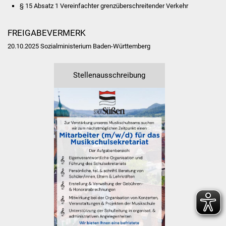
§ 15 Absatz 1 Vereinfachter grenzüberschreitender Verkehr
Freundeskreis Asyl
FREIGABEVERMERK
Ukraine-Hilfe
20.10.2025 Sozialministerium Baden-Württemberg
Wohnen
Stellenausschreibung
Bauen in Süßen
Wohnimmobilien +
Baugrundstücke
Wirtschaft
Haushalt & Infos
Wirtschaftsförderung
Gewerbeimmobilien