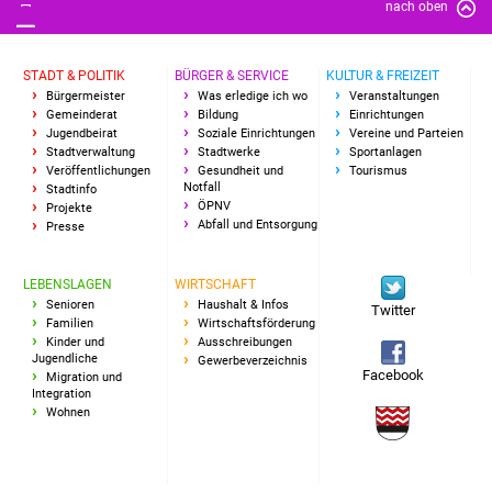
nach oben
STADT & POLITIK
BÜRGER & SERVICE
KULTUR & FREIZEIT
Bürgermeister
Was erledige ich wo
Veranstaltungen
Gemeinderat
Bildung
Einrichtungen
Jugendbeirat
Soziale Einrichtungen
Vereine und Parteien
Stadtverwaltung
Stadtwerke
Sportanlagen
Veröffentlichungen
Gesundheit und
Tourismus
Notfall
Stadtinfo
ÖPNV
Projekte
Abfall und Entsorgung
Presse
LEBENSLAGEN
WIRTSCHAFT
Senioren
Haushalt & Infos
Twitter
Familien
Wirtschaftsförderung
Kinder und
Ausschreibungen
Jugendliche
Gewerbeverzeichnis
Facebook
Migration und
Integration
Wohnen