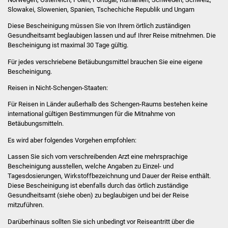
Volkshochschule
Slowakei, Slowenien, Spanien, Tschechiche Republik und Ungarn
Diese Bescheinigung müssen Sie von Ihrem örtlich zuständigen
Soziale Einrichtungen
Gesundheitsamt beglaubigen lassen und auf Ihrer Reise mitnehmen. Die
Bescheinigung ist maximal 30 Tage gültig.
Kirchen
Für jedes verschriebene Betäubungsmittel brauchen Sie eine eigene
Bescheinigung.
Lokale Agenda
Reisen in Nicht-Schengen-Staaten:
Jugendhaus
Für Reisen in Länder außerhalb des Schengen-Raums bestehen keine
international gültigen Bestimmungen für die Mitnahme von
Betäubungsmitteln.
Fachteam Jugend
Es wird aber folgendes Vorgehen empfohlen:
Kinder- und
Lassen Sie sich vom verschreibenden Arzt eine mehrsprachige
Familienzentrum
Bescheinigung ausstellen, welche Angaben zu Einzel- und
Tagesdosierungen, Wirkstoffbezeichnung und Dauer der Reise enthält.
Stadtwerke
Diese Bescheinigung ist ebenfalls durch das örtlich zuständige
Gesundheitsamt (siehe oben) zu beglaubigen und bei der Reise
mitzuführen.
Suenergie
Darüberhinaus sollten Sie sich unbedingt vor Reiseantritt über die