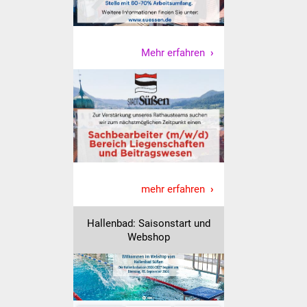
IKG Auen
Ausschreibungen
Mehr erfahren
Öffentliche
Ausschreibung
Europaweite
Ausschreibung
Beschränkte
mehr erfahren
Ausschreibung
Hallenbad: Saisonstart und
Freihändige Vergabe
Webshop
Gewerbeverzeichnis
Gewerbe - Selbsteintrag