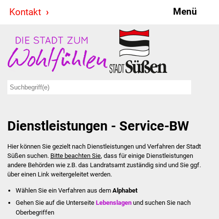
Menü
Kontakt
Stadt & Politik
Bürgermeister
Reden
Gemeinderat
Dienstleistungen - Service-BW
Ausschüsse
Hier können Sie gezielt nach Dienstleistungen und Verfahren der Stadt
Ratsinformationssystem
Süßen suchen.
Bitte beachten Sie
, dass für einige Dienstleistungen
andere Behörden wie z.B. das Landratsamt zuständig sind und Sie ggf.
Jugendbeirat
über einen Link weitergeleitet werden.
Wählen Sie ein Verfahren aus dem
Alphabet
Summerrockfestival
Gehen Sie auf die Unterseite
Lebenslagen
und suchen Sie nach
Oberbegriffen
Hallenbadparty