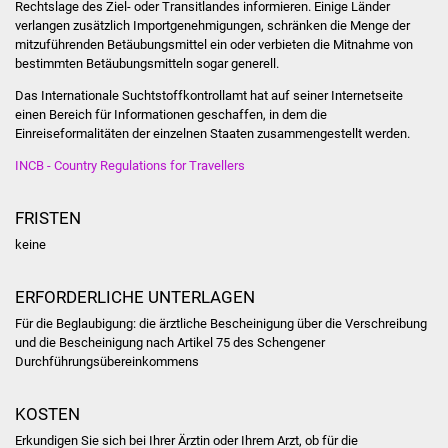
Rechtslage des Ziel- oder Transitlandes informieren. Einige Länder
NETZMonitor
verlangen zusätzlich Importgenehmigungen, schränken die Menge der
mitzuführenden Betäubungsmittel ein oder verbieten die Mitnahme von
Gesundheit und Notfall
bestimmten Betäubungsmitteln sogar generell.
Das Internationale Suchtstoffkontrollamt hat auf seiner Internetseite
Ärzte und Apotheken
einen Bereich für Informationen geschaffen, in dem die
Einreiseformalitäten der einzelnen Staaten zusammengestellt werden.
Pflege von Angehörigen
INCB - Country Regulations for Travellers
Hitzewarnung / UV-
FRISTEN
Index
keine
ÖPNV
ERFORDERLICHE UNTERLAGEN
Bürgerbus (MOBS)
Für die Beglaubigung: die ärztliche Bescheinigung über die Verschreibung
und die Bescheinigung nach Artikel 75 des Schengener
Abfall und Entsorgung
Durchführungsübereinkommens
Kultur & Freizeit
KOSTEN
Erkundigen Sie sich bei Ihrer Ärztin oder Ihrem Arzt, ob für die