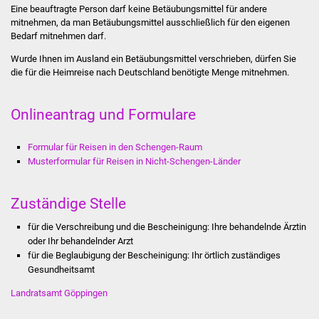
Eine beauftragte Person darf keine Betäubungsmittel für andere
Stadtinfo
mitnehmen, da man Betäubungsmittel ausschließlich für den eigenen
Bedarf mitnehmen darf.
Jubiläumsjahr 2021
Wurde Ihnen im Ausland ein Betäubungsmittel verschrieben, dürfen Sie
die für die Heimreise nach Deutschland benötigte Menge mitnehmen.
Partnerstädte
Onlineantrag und Formulare
Projekte
Schulentwicklung Bizet
Formular für Reisen in den Schengen-Raum
Musterformular für Reisen in Nicht-Schengen-Länder
Sanierung Hallenbad
Zuständige Stelle
Sanierung Bizethalle
für die Verschreibung und die Bescheinigung: Ihre behandelnde Ärztin
oder Ihr behandelnder Arzt
Ortsentwicklung
für die Beglaubigung der Bescheinigung: Ihr örtlich zuständiges
Gesundheitsamt
Presse
Landratsamt Göppingen
Bürger & Service