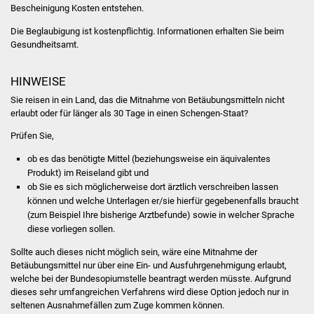
Veranstaltungen
Bescheinigung Kosten entstehen.
Die Beglaubigung ist kostenpflichtig. Informationen erhalten Sie beim
Stadtfest
Gesundheitsamt.
Ostermarkt
HINWEISE
Sie reisen in ein Land, das die Mitnahme von Betäubungsmitteln nicht
Einrichtungen
erlaubt oder für länger als 30 Tage in einen Schengen-Staat?
Hallenbad
Prüfen Sie,
ob es das benötigte Mittel (beziehungsweise ein äquivalentes
Stadtbücherei
Produkt) im Reiseland gibt und
ob Sie es sich möglicherweise dort ärztlich verschreiben lassen
können und welche Unterlagen er/sie hierfür gegebenenfalls braucht
Stadtarchiv
(zum Beispiel Ihre bisherige Arztbefunde) sowie in welcher Sprache
diese vorliegen sollen.
Zehntscheuer
Sollte auch dieses nicht möglich sein, wäre eine Mitnahme der
Betäubungsmittel nur über eine Ein- und Ausfuhrgenehmigung erlaubt,
Bürgerhaus
welche bei der Bundesopiumstelle beantragt werden müsste. Aufgrund
dieses sehr umfangreichen Verfahrens wird diese Option jedoch nur in
Kulturhalle
seltenen Ausnahmefällen zum Zuge kommen können.