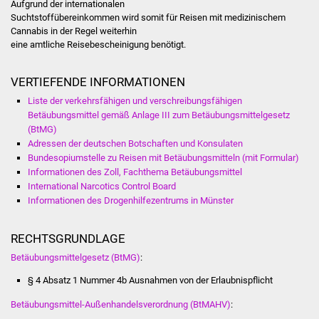
Senioren
Aufgrund der internationalen
Suchtstoffübereinkommen wird somit für Reisen mit medizinischem
Cannabis in der Regel weiterhin
Stadtseniorenrat
eine amtliche Reisebescheinigung benötigt.
Sommerwochen für
VERTIEFENDE INFORMATIONEN
Ältere
Liste der verkehrsfähigen und verschreibungsfähigen
Betäubungsmittel gemäß Anlage III zum Betäubungsmittelgesetz
Seniorenwohn- und
(BtMG)
Pflegeheim
Adressen der deutschen Botschaften und Konsulaten
Bundesopiumstelle zu Reisen mit Betäubungsmitteln (mit Formular)
Familien
Informationen des Zoll, Fachthema Betäubungsmittel
International Narcotics Control Board
Informationen des Drogenhilfezentrums in Münster
Familientreff
RECHTSGRUNDLAGE
Kinder und Jugendliche
Betäubungsmittelgesetz (BtMG)
:
Schülerferienprogramm
§ 4 Absatz 1 Nummer 4b Ausnahmen von der Erlaubnispflicht
Migration und Integration
Betäubungsmittel-Außenhandelsverordnung (BtMAHV)
: