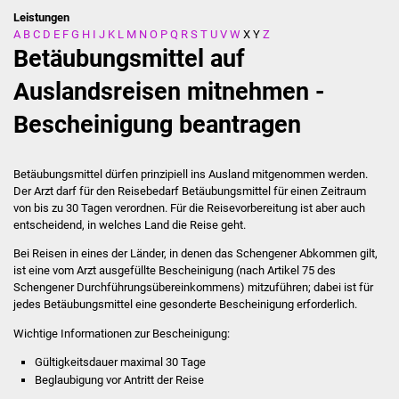
Leistungen
A
B
C
D
E
F
G
H
I
J
K
L
M
N
O
P
Q
R
S
T
U
V
W
X
Y
Z
Stadtverwaltung
Betäubungsmittel auf
Ansprechpartner
Auslandsreisen mitnehmen -
Bescheinigung beantragen
Behördenwegweiser
Stellenangebote
Betäubungsmittel dürfen prinzipiell ins Ausland mitgenommen werden.
Der Arzt darf für den Reisebedarf Betäubungsmittel für einen Zeitraum
Kontakt
von bis zu 30 Tagen verordnen. Für die Reisevorbereitung ist aber auch
entscheidend, in welches Land die Reise geht.
Veröffentlichungen
Bei Reisen in eines der Länder, in denen das Schengener Abkommen gilt,
ist eine vom Arzt ausgefüllte Bescheinigung (nach Artikel 75 des
Schengener Durchführungsübereinkommens) mitzuführen; dabei ist für
Ortsrecht
jedes
Betäubungsmittel
eine gesonderte Bescheinigung erforderlich.
FNP / Bebauungspläne
Wichtige Informationen zur Bescheinigung:
Gültigkeitsdauer maximal 30 Tage
Wahlen
Beglaubigung vor Antritt der Reise