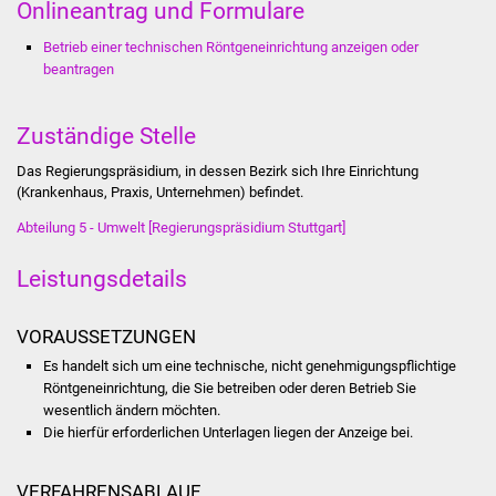
Onlineantrag und Formulare
Stadtinfo
Betrieb einer technischen Röntgeneinrichtung anzeigen oder
beantragen
Jubiläumsjahr 2021
Partnerstädte
Zuständige Stelle
Das Regierungspräsidium, in dessen Bezirk sich Ihre Einrichtung
Projekte
(Krankenhaus, Praxis, Unternehmen) befindet.
Schulentwicklung Bizet
Abteilung 5 - Umwelt [Regierungspräsidium Stuttgart]
Leistungsdetails
Sanierung Hallenbad
Sanierung Bizethalle
VORAUSSETZUNGEN
Es handelt sich um eine technische, nicht genehmigungspflichtige
Ortsentwicklung
Röntgeneinrichtung, die Sie betreiben oder deren Betrieb Sie
wesentlich ändern möchten.
Presse
Die hierfür erforderlichen Unterlagen liegen der Anzeige bei.
Bürger & Service
VERFAHRENSABLAUF