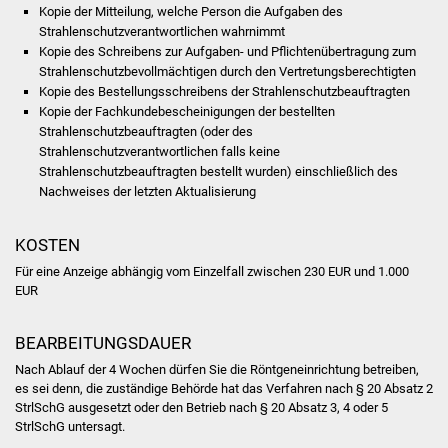
Volkshochschule
Kopie der Mitteilung, welche Person die Aufgaben des
Strahlenschutzverantwortlichen wahrnimmt
Kopie des Schreibens zur Aufgaben- und Pflichtenübertragung zum
Soziale Einrichtungen
Strahlenschutzbevollmächtigen durch den Vertretungsberechtigten
Kopie des Bestellungsschreibens der Strahlenschutzbeauftragten
Kirchen
Kopie der Fachkundebescheinigungen der bestellten
Strahlenschutzbeauftragten (oder des
Lokale Agenda
Strahlenschutzverantwortlichen falls keine
Strahlenschutzbeauftragten bestellt wurden) einschließlich des
Nachweises der letzten Aktualisierung
Jugendhaus
KOSTEN
Fachteam Jugend
Für eine Anzeige abhängig vom Einzelfall zwischen 230 EUR und 1.000
Kinder- und
EUR
Familienzentrum
BEARBEITUNGSDAUER
Stadtwerke
Nach Ablauf der 4 Wochen dürfen Sie die Röntgeneinrichtung betreiben,
es sei denn, die zuständige Behörde hat das Verfahren nach § 20 Absatz 2
StrlSchG ausgesetzt oder den Betrieb nach § 20 Absatz 3, 4 oder 5
Suenergie
StrlSchG untersagt.