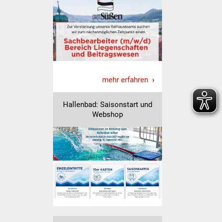
Vereine und Parteien
Selbsteintrag Vereine
Beirat Süßener Vereine
mehr erfahren
Sportanlagen
Hallenbad: Saisonstart und
Tourismus
Webshop
Erlebnisregion
Schwäbischer Albtrauf
Route der
Industriekultur
Lebenslagen