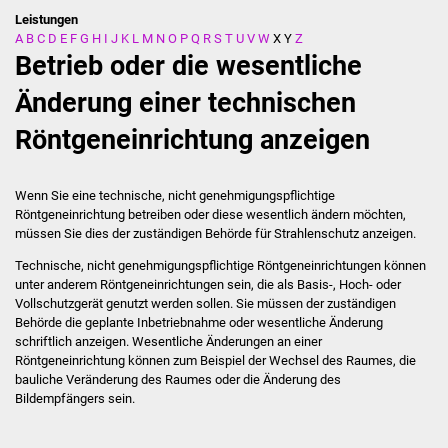
Leistungen
A
B
C
D
E
F
G
H
I
J
K
L
M
N
O
P
Q
R
S
T
U
V
W
X
Y
Z
Stadtverwaltung
Betrieb oder die wesentliche
Ansprechpartner
Änderung einer technischen
Röntgeneinrichtung anzeigen
Behördenwegweiser
Stellenangebote
Wenn Sie eine technische, nicht genehmigungspflichtige
Röntgeneinrichtung betreiben oder diese wesentlich ändern möchten,
Kontakt
müssen Sie dies der zuständigen Behörde für Strahlenschutz anzeigen.
Technische, nicht genehmigungspflichtige Röntgeneinrichtungen können
Veröffentlichungen
unter anderem Röntgeneinrichtungen sein, die als Basis-, Hoch- oder
Vollschutzgerät genutzt werden sollen. Sie müssen der zuständigen
Behörde die geplante Inbetriebnahme oder wesentliche Änderung
Ortsrecht
schriftlich anzeigen. Wesentliche Änderungen an einer
Röntgeneinrichtung können zum Beispiel der Wechsel des Raumes, die
FNP / Bebauungspläne
bauliche Veränderung des Raumes oder die Änderung des
Bildempfängers sein.
Wahlen