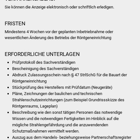
Sie können die Anzeige elektronisch oder schriftlich erledigen.
Was erledige ich wo
FRISTEN
Dienstleistungen
Mindestens 4 Wochen vor der geplanten Inbetriebnahme oder
wesentlichen Änderung des Betriebs der Röntgeneinrichtung
Lebenslagen
ERFORDERLICHE UNTERLAGEN
Formulare
Prüfprotokoll des Sachverständigen
Bescheinigung des Sachverständigen
Bürgerinfos
Abdruck Zulassungsschein nach § 47 StrlSchG für die Bauart der
Röntgeneinrichtung
Bildung
Stückprüfung des Herstellers mit Prüfdatum (Neugeräte)
Pläne, Zeichnungen der baulichen und technischen
Schulen
Strahlenschutzeinrichtungen (zum Beispiel Grundrissskizze des
Röntgenraums, Lageplan)
Beschreibung wie den sonst tätigen Personen das notwendige
Kindergärten
Wissen und die notwendigen Fertigkeiten im Hinblick auf die
mögliche Strahlengefährdung und die anzuwendenden
Kolping-Musikschule
Schutzmaßnahmen vermittelt werden.
Auszug aus dem Handels- beziehungsweise Partnerschaftsregister