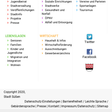
Jugendbeirat
Soziale Einrichtungen
Vereine und Parteien
Stadtverwaltung
Stadtwerke
Sportanlagen
Freundeskreis Asyl
Veröffentlichungen
Gesundheit und
Tourismus
Notfall
Stadtinfo
Ukraine-Hilfe
ÖPNV
Projekte
Abfall und Entsorgung
Presse
Wohnen
LEBENSLAGEN
WIRTSCHAFT
Senioren
Haushalt & Infos
Bauen in Süßen
Twitter
Familien
Wirtschaftsförderung
Kinder und
Ausschreibungen
Wohnimmobilien +
Jugendliche
Gewerbeverzeichnis
Facebook
Migration und
Baugrundstücke
Integration
Wohnen
Wirtschaft
Haushalt & Infos
Copyright 2020,
Wirtschaftsförderung
Stadt Süßen
Datenschutz-Einstellungen
|
Barrierefreiheit / Leichte Sprache /
Gewerbeimmobilien
Gebärdensprache
|
Presse
|
Kontakt
|
Impressum/Datenschutz
|
Sitemap