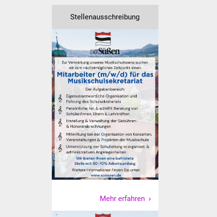
Veranstaltungen
Stellenausschreibung
Stadtfest
Ostermarkt
Einrichtungen
Hallenbad
Stadtbücherei
Stadtarchiv
Zehntscheuer
Bürgerhaus
Mehr erfahren
Kulturhalle