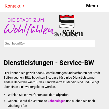
Menü
Kontakt
Stadt & Politik
Bürgermeister
Reden
Gemeinderat
Dienstleistungen - Service-BW
Ausschüsse
Hier können Sie gezielt nach Dienstleistungen und Verfahren der Stadt
Ratsinformationssystem
Süßen suchen.
Bitte beachten Sie
, dass für einige Dienstleistungen
andere Behörden wie z.B. das Landratsamt zuständig sind und Sie ggf.
Jugendbeirat
über einen Link weitergeleitet werden.
Wählen Sie ein Verfahren aus dem
Alphabet
Summerrockfestival
Gehen Sie auf die Unterseite
Lebenslagen
und suchen Sie nach
Oberbegriffen
Hallenbadparty