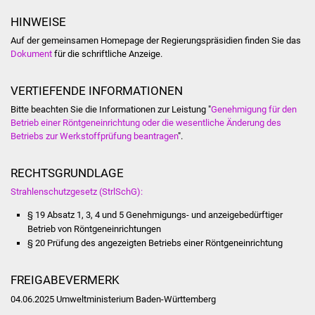
NETZMonitor
HINWEISE
Gesundheit und Notfall
Auf der gemeinsamen Homepage der Regierungspräsidien finden Sie das
Dokument
für die schriftliche Anzeige.
Ärzte und Apotheken
VERTIEFENDE INFORMATIONEN
Pflege von Angehörigen
Bitte beachten Sie die Informationen zur Leistung "
Genehmigung für den
Betrieb einer Röntgeneinrichtung oder die wesentliche Änderung des
Betriebs zur Werkstoffprüfung beantragen
".
Hitzewarnung / UV-
Index
RECHTSGRUNDLAGE
ÖPNV
Strahlenschutzgesetz (StrlSchG):
§ 19 Absatz 1, 3, 4 und 5 Genehmigungs- und anzeigebedürftiger
Bürgerbus (MOBS)
Betrieb von Röntgeneinrichtungen
§ 20 Prüfung des angezeigten Betriebs einer Röntgeneinrichtung
Abfall und Entsorgung
FREIGABEVERMERK
Kultur & Freizeit
04.06.2025 Umweltministerium Baden-Württemberg