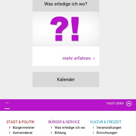
Senioren
Was erledige ich wo?
Stadtseniorenrat
Sommerwochen für
Ältere
Seniorenwohn- und
mehr erfahren
Pflegeheim
Familien
Kalender
Familientreff
Kinder und Jugendliche
nach oben
Schülerferienprogramm
STADT & POLITIK
BÜRGER & SERVICE
KULTUR & FREIZEIT
Bürgermeister
Was erledige ich wo
Veranstaltungen
Migration und Integration
Gemeinderat
Bildung
Einrichtungen