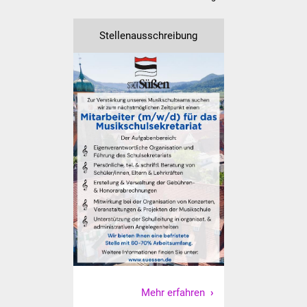
NETZMonitor
Stellenausschreibung
Gesundheit und Notfall
Ärzte und Apotheken
Pflege von Angehörigen
Hitzewarnung / UV-
Index
ÖPNV
Bürgerbus (MOBS)
Abfall und Entsorgung
Kultur & Freizeit
Mehr erfahren