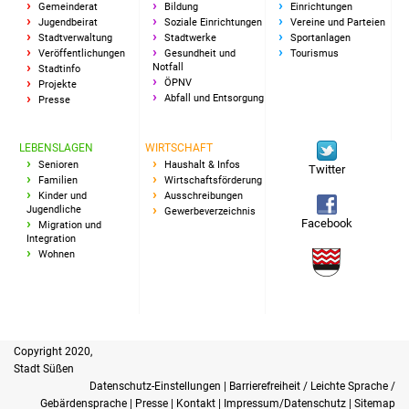
Senioren
Gemeinderat
Bildung
Einrichtungen
Jugendbeirat
Soziale Einrichtungen
Vereine und Parteien
Stadtverwaltung
Stadtwerke
Sportanlagen
Stadtseniorenrat
Veröffentlichungen
Gesundheit und
Tourismus
Notfall
Stadtinfo
ÖPNV
Projekte
Sommerwochen für
Abfall und Entsorgung
Presse
Ältere
LEBENSLAGEN
WIRTSCHAFT
Seniorenwohn- und
Senioren
Haushalt & Infos
Twitter
Pflegeheim
Familien
Wirtschaftsförderung
Kinder und
Ausschreibungen
Jugendliche
Gewerbeverzeichnis
Familien
Facebook
Migration und
Integration
Wohnen
Familientreff
Kinder und Jugendliche
Schülerferienprogramm
Copyright 2020,
Stadt Süßen
Datenschutz-Einstellungen
|
Barrierefreiheit / Leichte Sprache /
Migration und Integration
Gebärdensprache
|
Presse
|
Kontakt
|
Impressum/Datenschutz
|
Sitemap