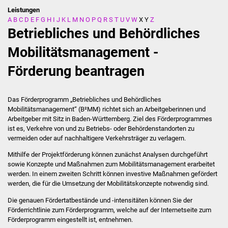
Leistungen
A
B
C
D
E
F
G
H
I
J
K
L
M
N
O
P
Q
R
S
T
U
V
W
X
Y
Z
Stadtverwaltung
Betriebliches und Behördliches
Ansprechpartner
Mobilitätsmanagement -
Förderung beantragen
Behördenwegweiser
Stellenangebote
Das Förderprogramm „Betriebliches und Behördliches
Mobilitätsmanagement“ (B²MM) richtet sich an Arbeitgeberinnen und
Kontakt
Arbeitgeber mit Sitz in Baden-Württemberg. Ziel des Förderprogrammes
ist es, Verkehre von und zu Betriebs- oder Behördenstandorten zu
vermeiden oder auf nachhaltigere Verkehrsträger zu verlagern.
Veröffentlichungen
Mithilfe der Projektförderung können zunächst Analysen durchgeführt
sowie Konzepte und Maßnahmen zum Mobilitätsmanagement erarbeitet
Ortsrecht
werden. In einem zweiten Schritt können investive Maßnahmen gefördert
werden, die für die Umsetzung der Mobilitätskonzepte notwendig sind.
FNP / Bebauungspläne
Die genauen Fördertatbestände und -intensitäten können Sie der
Förderrichtlinie zum Förderprogramm, welche auf der Internetseite zum
Wahlen
Förderprogramm eingestellt ist, entnehmen.