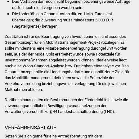
Das Vorhaben darf noch nicht begonnen beziehungsweise Aufträge
dürfen noch nicht vergeben worden sein.
Was erledige ich wo
Die förderfähigen Gesamtkosten dürfen 1 Mio. Euro nicht
übersteigen; die Zuwendung muss mindestens 5.000 EUR
Dienstleistungen
(Bagatellgrenze) betragen.
Zusätzlich ist für die Beantragung von Investitionen ein umfassendes
Lebenslagen
Gesamtkonzept für ein Mobilitätsmanagement-Projekt vozulegen. Es
sollte mindestens eine Mitarbeitendenbefragung durchgeführt worden
sein, aus der der Modal Split erarbeitet wurde sowie Potenziale für
Formulare
Investitionsmaßnahmen abgeleitet werden können. Idealerweise liegt
auch eine Wohn-Standort-Analyse bzw. Erreichbarkeitsanalyse vor. Das
Bürgerinfos
Gesamtkonzept sollte die Handlungsbedarfe und quantifizierte Ziele für
das Mobilitätsmanagement definieren sowie die Potenziale der
Bildung
Verkehrsvermeidung beziehungsweise -verlagerung für die jeweiligen
Maßnahmen ableiten.
Schulen
Darüber hinaus gelten die Bestimmungen der Förderrichtlinie sowie die
zuwendungsrechtlichen Bewilligungsvoraussetzungen der
Verwaltungsvorschrift zu § 44 Landeshaushaltsordnung (LHO).
Kindergärten
VERFAHRENSABLAUF
Kolping-Musikschule
Setzen Sie sich gerne für eine Antragsberatung mit dem