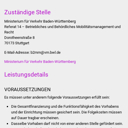
Stadtinfo
Zuständige Stelle
Jubiläumsjahr 2021
Ministerium für Verkehr Baden-Württemberg
Referat 14 – Betriebliches und Behördliches Mobilitätsmanagement und
Partnerstädte
Recht
Dorotheenstraße 8
70173 Stuttgart
Projekte
E-Mail-Adresse: b2mm@vm.bwl.de
Schulentwicklung Bizet
Ministerium für Verkehr Baden-Württemberg
Sanierung Hallenbad
Leistungsdetails
Sanierung Bizethalle
VORAUSSETZUNGEN
Es müssen unter anderem folgende Voraussetzungen erfüllt sein:
Ortsentwicklung
Die Gesamtfinanzierung und die Funktionsfähigkeit des Vorhabens
Presse
und der Einrichtung müssen gesichert sein. Die Folgekosten müssen
auf Dauer tragbar erscheinen.
Dasselbe Vorhaben darf nicht von einer anderen Stelle gefördert sein.
Bürger & Service