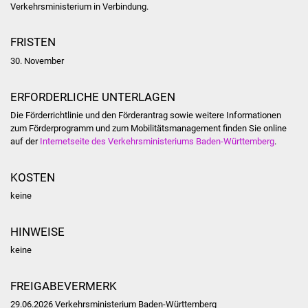
Volkshochschule
Verkehrsministerium in Verbindung.
Soziale Einrichtungen
FRISTEN
30. November
Kirchen
ERFORDERLICHE UNTERLAGEN
Lokale Agenda
Die Förderrichtlinie und den Förderantrag sowie weitere Informationen
zum Förderprogramm und zum Mobilitätsmanagement finden Sie online
Jugendhaus
auf der
Internetseite des Verkehrsministeriums Baden-Württemberg
.
Fachteam Jugend
KOSTEN
keine
Kinder- und
Familienzentrum
HINWEISE
Stadtwerke
keine
Suenergie
FREIGABEVERMERK
29.06.2026 Verkehrsministerium Baden-Württemberg