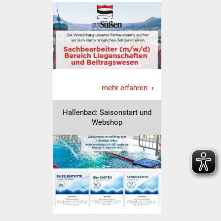
Veranstaltungen
Stadtfest
Ostermarkt
Einrichtungen
mehr erfahren
Hallenbad
Hallenbad: Saisonstart und
Stadtbücherei
Webshop
Stadtarchiv
Zehntscheuer
Bürgerhaus
Kulturhalle