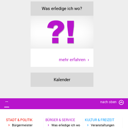
Vereine und Parteien
Was erledige ich wo?
Selbsteintrag Vereine
Beirat Süßener Vereine
Sportanlagen
mehr erfahren
Tourismus
Erlebnisregion
Kalender
Schwäbischer Albtrauf
Route der
Industriekultur
nach oben
Lebenslagen
STADT & POLITIK
BÜRGER & SERVICE
KULTUR & FREIZEIT
Bürgermeister
Was erledige ich wo
Veranstaltungen