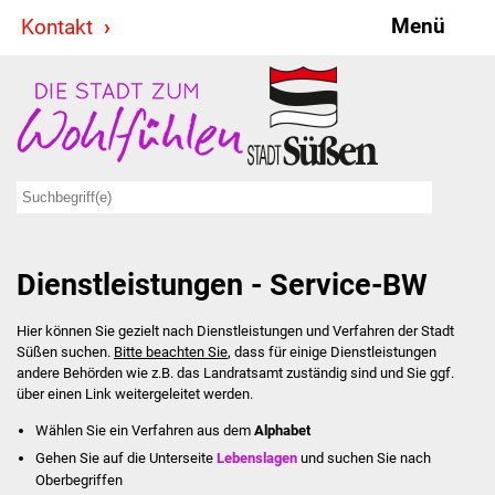
Menü
Kontakt
Stadt & Politik
Bürgermeister
Reden
Gemeinderat
Dienstleistungen - Service-BW
Ausschüsse
Hier können Sie gezielt nach Dienstleistungen und Verfahren der Stadt
Ratsinformationssystem
Süßen suchen.
Bitte beachten Sie
, dass für einige Dienstleistungen
andere Behörden wie z.B. das Landratsamt zuständig sind und Sie ggf.
Jugendbeirat
über einen Link weitergeleitet werden.
Wählen Sie ein Verfahren aus dem
Alphabet
Summerrockfestival
Gehen Sie auf die Unterseite
Lebenslagen
und suchen Sie nach
Oberbegriffen
Hallenbadparty