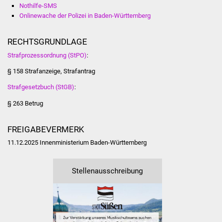
Nothilfe-SMS
Vereine und Parteien
Onlinewache der Polizei in Baden-Württemberg
Selbsteintrag Vereine
RECHTSGRUNDLAGE
Strafprozessordnung (StPO)
:
Beirat Süßener Vereine
§ 158 Strafanzeige, Strafantrag
Sportanlagen
Strafgesetzbuch (StGB)
:
§ 263 Betrug
Tourismus
FREIGABEVERMERK
Erlebnisregion
Schwäbischer Albtrauf
11.12.2025 Innenministerium Baden-Württemberg
Route der
Stellenausschreibung
Industriekultur
Lebenslagen