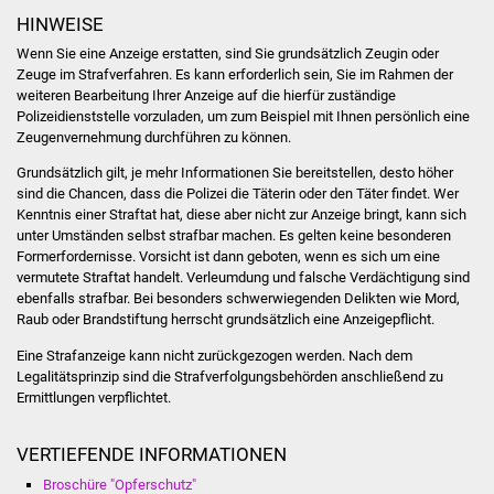
Veranstaltungen
HINWEISE
Wenn Sie eine Anzeige erstatten, sind Sie grundsätzlich Zeugin oder
Stadtfest
Zeuge im Strafverfahren. Es kann erforderlich sein, Sie im Rahmen der
weiteren Bearbeitung Ihrer Anzeige auf die hierfür zuständige
Ostermarkt
Polizeidienststelle vorzuladen, um zum Beispiel mit Ihnen persönlich eine
Zeugenvernehmung durchführen zu können.
Einrichtungen
Grundsätzlich gilt, je mehr Informationen Sie bereitstellen, desto höher
sind die Chancen, dass die Polizei die Täterin oder den Täter findet. Wer
Hallenbad
Kenntnis einer Straftat hat, diese aber nicht zur Anzeige bringt, kann sich
unter Umständen selbst strafbar machen. Es gelten keine besonderen
Formerfordernisse. Vorsicht ist dann geboten, wenn es sich um eine
Stadtbücherei
vermutete Straftat handelt. Verleumdung und falsche Verdächtigung sind
ebenfalls strafbar. Bei besonders schwerwiegenden Delikten wie Mord,
Stadtarchiv
Raub oder Brandstiftung herrscht grundsätzlich eine Anzeigepflicht.
Eine Strafanzeige kann nicht zurückgezogen werden. Nach dem
Zehntscheuer
Legalitätsprinzip sind die Strafverfolgungsbehörden anschließend zu
Ermittlungen verpflichtet.
Bürgerhaus
VERTIEFENDE INFORMATIONEN
Kulturhalle
Broschüre "Opferschutz"