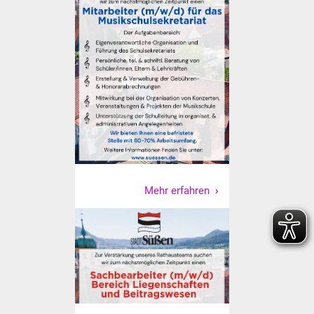
Senioren
Stadtseniorenrat
Sommerwochen für
Ältere
Seniorenwohn- und
Pflegeheim
Familien
Mehr erfahren
Familientreff
Kinder und Jugendliche
Schülerferienprogramm
Migration und Integration