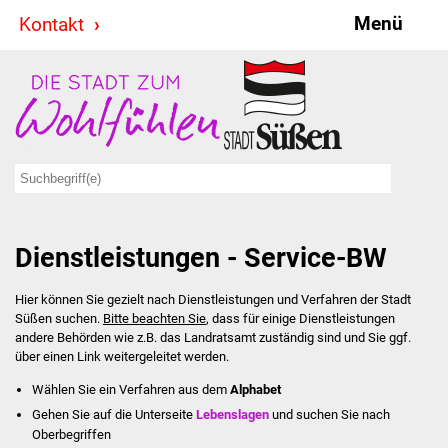
Menü
Kontakt
Stadt & Politik
Bürgermeister
Reden
Gemeinderat
Dienstleistungen - Service-BW
Ausschüsse
Hier können Sie gezielt nach Dienstleistungen und Verfahren der Stadt
Ratsinformationssystem
Süßen suchen.
Bitte beachten Sie
, dass für einige Dienstleistungen
andere Behörden wie z.B. das Landratsamt zuständig sind und Sie ggf.
Jugendbeirat
über einen Link weitergeleitet werden.
Wählen Sie ein Verfahren aus dem
Alphabet
Summerrockfestival
Gehen Sie auf die Unterseite
Lebenslagen
und suchen Sie nach
Oberbegriffen
Hallenbadparty