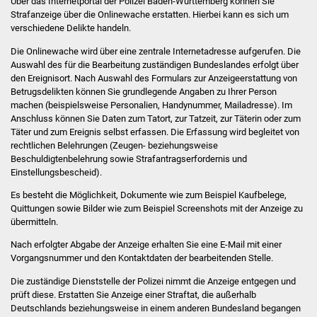
Über das Internetportal der Polizei Baden-Württemberg können Sie
Volkshochschule
Strafanzeige über die Onlinewache erstatten. Hierbei kann es sich um
verschiedene Delikte handeln.
Soziale Einrichtungen
Die Onlinewache wird über eine zentrale Internetadresse aufgerufen. Die
Auswahl des für die Bearbeitung zuständigen Bundeslandes erfolgt über
Kirchen
den Ereignisort. Nach Auswahl des Formulars zur Anzeigeerstattung von
Betrugsdelikten können Sie grundlegende Angaben zu Ihrer Person
machen (beispielsweise Personalien, Handynummer, Mailadresse). Im
Lokale Agenda
Anschluss können Sie Daten zum Tatort, zur Tatzeit, zur Täterin oder zum
Täter und zum Ereignis selbst erfassen. Die Erfassung wird begleitet von
Jugendhaus
rechtlichen Belehrungen (Zeugen- beziehungsweise
Beschuldigtenbelehrung sowie Strafantragserfordernis und
Fachteam Jugend
Einstellungsbescheid).
Es besteht die Möglichkeit, Dokumente wie zum Beispiel Kaufbelege,
Kinder- und
Quittungen sowie Bilder wie zum Beispiel Screenshots mit der Anzeige zu
übermitteln.
Familienzentrum
Nach erfolgter Abgabe der Anzeige erhalten Sie eine E-Mail mit einer
Stadtwerke
Vorgangsnummer und den Kontaktdaten der bearbeitenden Stelle.
Die zuständige Dienststelle der Polizei nimmt die Anzeige entgegen und
Suenergie
prüft diese. Erstatten Sie Anzeige einer Straftat, die außerhalb
Deutschlands beziehungsweise in einem anderen Bundesland begangen