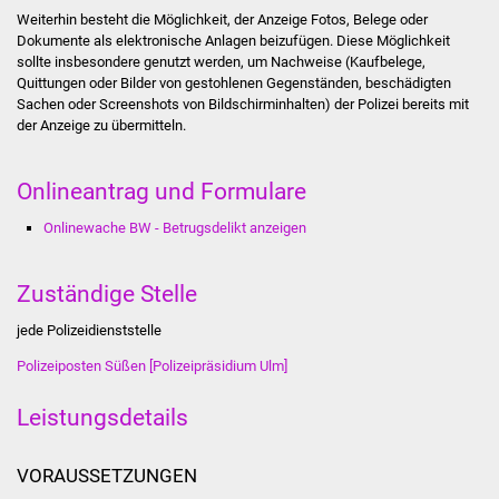
Stadtinfo
Weiterhin besteht die Möglichkeit, der Anzeige Fotos, Belege oder
Dokumente als elektronische Anlagen beizufügen. Diese Möglichkeit
sollte insbesondere genutzt werden, um Nachweise (Kaufbelege,
Jubiläumsjahr 2021
Quittungen oder Bilder von gestohlenen Gegenständen, beschädigten
Sachen oder Screenshots von Bildschirminhalten) der Polizei bereits mit
Partnerstädte
der Anzeige zu übermitteln.
Projekte
Onlineantrag und Formulare
Schulentwicklung Bizet
Onlinewache BW - Betrugsdelikt anzeigen
Sanierung Hallenbad
Zuständige Stelle
jede Polizeidienststelle
Sanierung Bizethalle
Polizeiposten Süßen [Polizeipräsidium Ulm]
Ortsentwicklung
Leistungsdetails
Presse
VORAUSSETZUNGEN
Bürger & Service