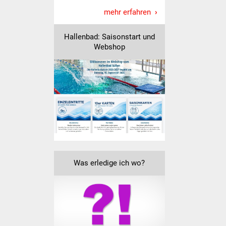
mehr erfahren
Freundeskreis Asyl
Hallenbad: Saisonstart und
Ukraine-Hilfe
Webshop
Wohnen
Bauen in Süßen
Wohnimmobilien +
Baugrundstücke
Wirtschaft
Was erledige ich wo?
Haushalt & Infos
Wirtschaftsförderung
Gewerbeimmobilien