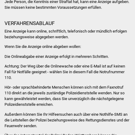
Jede Person, die Kenntnis einer Straftat hat, kann eine Anzeige aufgeben.
Sie müssen keine bestimmten Voraussetzungen erfüllen.
Was erledige ich wo
VERFAHRENSABLAUF
Dienstleistungen
Eine Anzeige kann online, schriftlich, telefonisch oder mündlich erfolgen
beziehungsweise abgegeben werden.
Lebenslagen
Wenn Sie die Anzeige online abgeben wollen:
Formulare
Die Onlineabgabe einer Anzeige erfolgt in mehreren Schritten.
Achtung: Der Weg über die Onlinewache oder eine E-Mail ist auf keinen
Bürgerinfos
Fall für Notfälle geeignet - wählen Sie in diesem Fall die Notrufnummer
110.
Bildung
Hör- oder sprachbehinderte Menschen können sich mit dem Faxnotruf
110 direkt an die jeweils zuständige Polizeidienststelle wenden. Nur so
Schulen
kann gewährleistet werden, dass Sie unverzüglich die nächstgelegene
Polizeidienststelle erreichen.
Kindergärten
Außerdem können Sie Ihr Hilfeersuchen auch über eine Nothilfe-SMS an
die Leitstellen der Polizei beziehungsweise des Rettungsdienstes und der
Kolping-Musikschule
Feuerwehr senden.