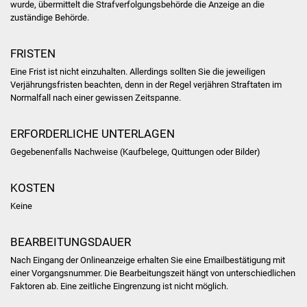
wurde, übermittelt die Strafverfolgungsbehörde die Anzeige an die
NETZMonitor
zuständige Behörde.
Gesundheit und Notfall
FRISTEN
Ärzte und Apotheken
Eine Frist ist nicht einzuhalten. Allerdings sollten Sie die jeweiligen
Verjährungsfristen beachten, denn in der Regel verjähren Straftaten im
Normalfall nach einer gewissen Zeitspanne.
Pflege von Angehörigen
ERFORDERLICHE UNTERLAGEN
Hitzewarnung / UV-
Index
Gegebenenfalls Nachweise (Kaufbelege, Quittungen oder Bilder)
ÖPNV
KOSTEN
Keine
Bürgerbus (MOBS)
BEARBEITUNGSDAUER
Abfall und Entsorgung
Nach Eingang der Onlineanzeige erhalten Sie eine Emailbestätigung mit
einer Vorgangsnummer. Die Bearbeitungszeit hängt von unterschiedlichen
Kultur & Freizeit
Faktoren ab. Eine zeitliche Eingrenzung ist nicht möglich.