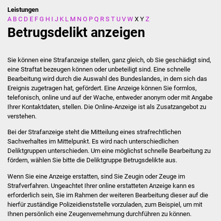
Leistungen
A
B
C
D
E
F
G
H
I
J
K
L
M
N
O
P
Q
R
S
T
U
V
W
X
Y
Z
Stadtverwaltung
Betrugsdelikt anzeigen
Ansprechpartner
Sie können eine Strafanzeige stellen, ganz gleich, ob Sie geschädigt sind,
Behördenwegweiser
eine Straftat bezeugen können oder unbeteiligt sind. Eine schnelle
Bearbeitung wird durch die Auswahl des Bundeslandes, in dem sich das
Ereignis zugetragen hat, gefördert. Eine Anzeige können Sie formlos,
Stellenangebote
telefonisch, online und auf der Wache, entweder anonym oder mit Angabe
Ihrer Kontaktdaten, stellen. Die Online-Anzeige ist als Zusatzangebot zu
Kontakt
verstehen.
Bei der Strafanzeige steht die Mitteilung eines strafrechtlichen
Veröffentlichungen
Sachverhaltes im Mittelpunkt. Es wird nach unterschiedlichen
Deliktgruppen unterschieden. Um eine möglichst schnelle Bearbeitung zu
Ortsrecht
fördern, wählen Sie bitte die Deliktgruppe Betrugsdelikte aus.
Wenn Sie eine Anzeige erstatten, sind Sie Zeugin oder Zeuge im
FNP / Bebauungspläne
Strafverfahren. Ungeachtet Ihrer online erstatteten Anzeige kann es
erforderlich sein, Sie im Rahmen der weiteren Bearbeitung dieser auf die
hierfür zuständige Polizeidienststelle vorzuladen, zum Beispiel, um mit
Wahlen
Ihnen persönlich eine Zeugenvernehmung durchführen zu können.