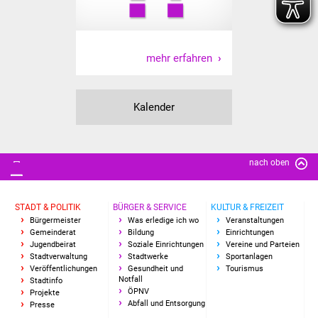
NETZMonitor
Gesundheit und Notfall
mehr erfahren
Ärzte und Apotheken
Pflege von Angehörigen
Kalender
Hitzewarnung / UV-
Index
nach oben
ÖPNV
STADT & POLITIK
BÜRGER & SERVICE
KULTUR & FREIZEIT
Bürgermeister
Was erledige ich wo
Veranstaltungen
Bürgerbus (MOBS)
Gemeinderat
Bildung
Einrichtungen
Jugendbeirat
Soziale Einrichtungen
Vereine und Parteien
Abfall und Entsorgung
Stadtverwaltung
Stadtwerke
Sportanlagen
Veröffentlichungen
Gesundheit und
Tourismus
Notfall
Stadtinfo
Kultur & Freizeit
ÖPNV
Projekte
Abfall und Entsorgung
Presse