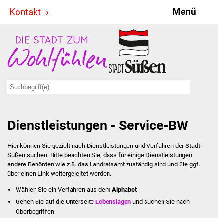
Menü
Kontakt
Stadt & Politik
Bürgermeister
Reden
Gemeinderat
Dienstleistungen - Service-BW
Ausschüsse
Hier können Sie gezielt nach Dienstleistungen und Verfahren der Stadt
Ratsinformationssystem
Süßen suchen.
Bitte beachten Sie
, dass für einige Dienstleistungen
andere Behörden wie z.B. das Landratsamt zuständig sind und Sie ggf.
Jugendbeirat
über einen Link weitergeleitet werden.
Wählen Sie ein Verfahren aus dem
Alphabet
Summerrockfestival
Gehen Sie auf die Unterseite
Lebenslagen
und suchen Sie nach
Oberbegriffen
Hallenbadparty