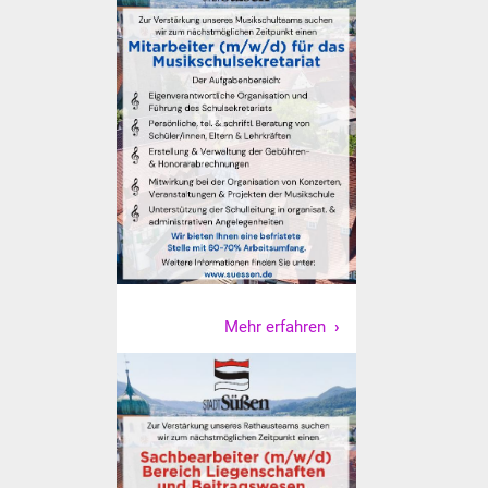
Was erledige ich wo
Dienstleistungen
Lebenslagen
Formulare
Bürgerinfos
Bildung
Mehr erfahren
Schulen
Kindergärten
Kolping-Musikschule