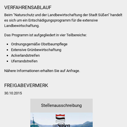
Stadtinfo
VERFAHRENSABLAUF
Beim "Naturschutz und der Landbewirtschaftung der Stadt Süßen" handelt
Jubiläumsjahr 2021
es sich um ein Entschädigungsprogramm für die extensive
Landbewirtschaftung.
Partnerstädte
Das Programm ist aufgegliedert in vier Teilbereiche:
Ordnungsgemäße Obstbaumpflege
Projekte
Extensive Grünbewirtschaftung
Ackerlandstreifen
Schulentwicklung Bizet
Uferrandstreifen
Nähere Informationen erhalten Sie auf Anfrage.
Sanierung Hallenbad
Sanierung Bizethalle
FREIGABEVERMERK
30.10.2015
Ortsentwicklung
Stellenausschreibung
Presse
Bürger & Service