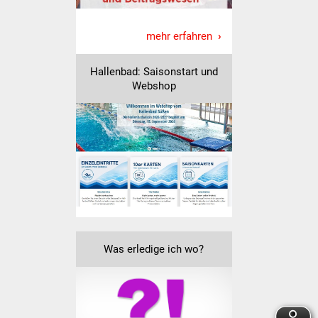
Volkshochschule
mehr erfahren
Soziale Einrichtungen
Hallenbad: Saisonstart und
Kirchen
Webshop
Lokale Agenda
Jugendhaus
Fachteam Jugend
Kinder- und
Familienzentrum
Was erledige ich wo?
Stadtwerke
Suenergie