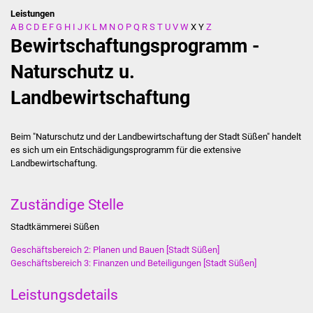
Leistungen
A
B
C
D
E
F
G
H
I
J
K
L
M
N
O
P
Q
R
S
T
U
V
W
X
Y
Z
Stadtverwaltung
Bewirtschaftungsprogramm -
Ansprechpartner
Naturschutz u.
Landbewirtschaftung
Behördenwegweiser
Stellenangebote
Beim "Naturschutz und der Landbewirtschaftung der Stadt Süßen" handelt
es sich um ein Entschädigungsprogramm für die extensive
Kontakt
Landbewirtschaftung.
Veröffentlichungen
Zuständige Stelle
Ortsrecht
Stadtkämmerei Süßen
Geschäftsbereich 2: Planen und Bauen [Stadt Süßen]
FNP / Bebauungspläne
Geschäftsbereich 3: Finanzen und Beteiligungen [Stadt Süßen]
Leistungsdetails
Wahlen