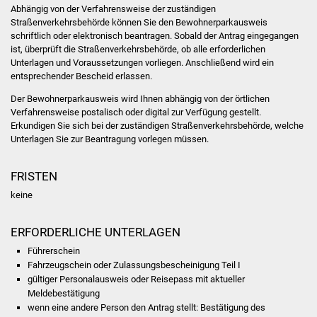
Abhängig von der Verfahrensweise der zuständigen
Straßenverkehrsbehörde können Sie den Bewohnerparkausweis
Was erledige ich wo
schriftlich oder elektronisch beantragen. Sobald der Antrag eingegangen
ist, überprüft die Straßenverkehrsbehörde, ob alle erforderlichen
Dienstleistungen
Unterlagen und Voraussetzungen vorliegen. Anschließend wird ein
entsprechender Bescheid erlassen.
Lebenslagen
Der Bewohnerparkausweis wird Ihnen abhängig von der örtlichen
Verfahrensweise postalisch oder digital zur Verfügung gestellt.
Formulare
Erkundigen Sie sich bei der zuständigen Straßenverkehrsbehörde, welche
Unterlagen Sie zur Beantragung vorlegen müssen.
Bürgerinfos
FRISTEN
Bildung
keine
Schulen
ERFORDERLICHE UNTERLAGEN
Führerschein
Kindergärten
Fahrzeugschein oder Zulassungsbescheinigung Teil I
gültiger Personalausweis oder Reisepass mit aktueller
Kolping-Musikschule
Meldebestätigung
wenn eine andere Person den Antrag stellt: Bestätigung des