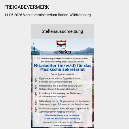
NETZMonitor
FREIGABEVERMERK
11.05.2026 Verkehrsministerium Baden-Württemberg
Gesundheit und Notfall
Ärzte und Apotheken
Stellenausschreibung
Pflege von Angehörigen
Hitzewarnung / UV-
Index
ÖPNV
Bürgerbus (MOBS)
Abfall und Entsorgung
Kultur & Freizeit