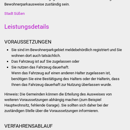
Bewohnerparkausweise zuständig sein.
Stadtinfo
Stadt Süßen
Jubiläumsjahr 2021
Leistungsdetails
Partnerstädte
VORAUSSETZUNGEN
Projekte
Sie sind im Bewohnerparkgebiet meldebehördlich registriert und Sie
wohnen dort auch tatsächlich.
Schulentwicklung Bizet
Das Fahrzeug ist auf Sie zugelassen oder
Sie nutzen das Fahrzeug dauerhaft.
Sanierung Hallenbad
Wenn das Fahrzeug auf einen anderen Halter zugelassen ist,
benötigen Sie eine Best
ä
tigung des Halters oder der Halterin, dass
Ihnen das Fahrzeug dauerhaft zur Nutzung überlassen wurde.
Sanierung Bizethalle
Hinweis
:
Die Gemeinden können die Erteilung des Ausweises von
Ortsentwicklung
weiteren Voraussetzungen abhängig machen (zum Beispiel
Hauptwohnsitz, fehlende Garage). Sie sollten sich daher bei der
zuständigen Stelle über die Voraussetzungen informieren.
Presse
VERFAHRENSABLAUF
Bürger & Service