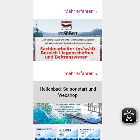
Veranstaltungen
Mehr erfahren
Stadtfest
Ostermarkt
Einrichtungen
Hallenbad
mehr erfahren
Stadtbücherei
Hallenbad: Saisonstart und
Stadtarchiv
Webshop
Zehntscheuer
Bürgerhaus
Kulturhalle