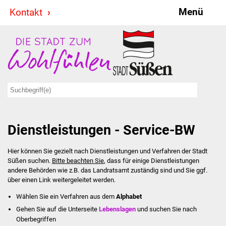
Menü
Kontakt
Stadt & Politik
Bürgermeister
Reden
Gemeinderat
Dienstleistungen - Service-BW
Ausschüsse
Hier können Sie gezielt nach Dienstleistungen und Verfahren der Stadt
Ratsinformationssystem
Süßen suchen.
Bitte beachten Sie
, dass für einige Dienstleistungen
andere Behörden wie z.B. das Landratsamt zuständig sind und Sie ggf.
Jugendbeirat
über einen Link weitergeleitet werden.
Wählen Sie ein Verfahren aus dem
Alphabet
Summerrockfestival
Gehen Sie auf die Unterseite
Lebenslagen
und suchen Sie nach
Oberbegriffen
Hallenbadparty