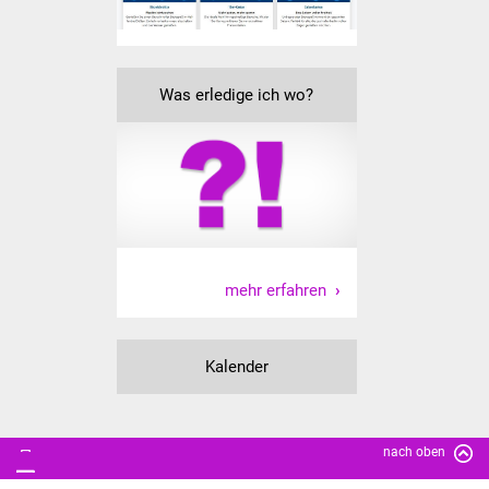
Vereine und Parteien
Selbsteintrag Vereine
Was erledige ich wo?
Beirat Süßener Vereine
Sportanlagen
Tourismus
Erlebnisregion
mehr erfahren
Schwäbischer Albtrauf
Route der
Kalender
Industriekultur
Lebenslagen
nach oben