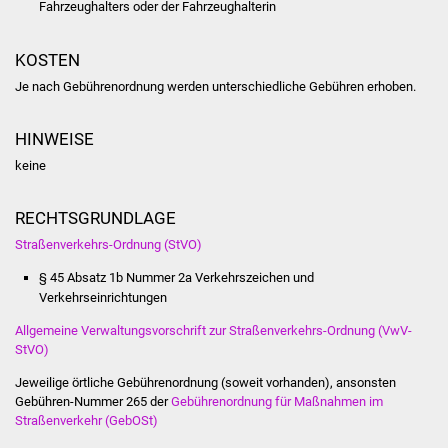
Fahrzeughalters oder der Fahrzeughalterin
Volkshochschule
Soziale Einrichtungen
KOSTEN
Je nach Gebührenordnung werden unterschiedliche Gebühren erhoben.
Kirchen
HINWEISE
Lokale Agenda
keine
Jugendhaus
RECHTSGRUNDLAGE
Fachteam Jugend
Straßenverkehrs-Ordnung (StVO)
§ 45 Absatz 1b Nummer 2a Verkehrszeichen und
Kinder- und
Verkehrseinrichtungen
Familienzentrum
Allgemeine Verwaltungsvorschrift zur Straßenverkehrs-Ordnung (VwV-
StVO)
Stadtwerke
Jeweilige örtliche Gebührenordnung (soweit vorhanden), ansonsten
Gebühren-Nummer 265 der
Gebührenordnung für Maßnahmen im
Suenergie
Straßenverkehr (GebOSt)