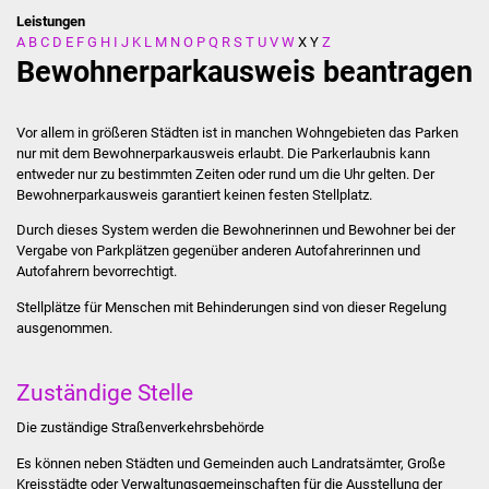
Leistungen
A
B
C
D
E
F
G
H
I
J
K
L
M
N
O
P
Q
R
S
T
U
V
W
X
Y
Z
Stadtverwaltung
Bewohnerparkausweis beantragen
Ansprechpartner
Vor allem in größeren Städten ist in manchen Wohngebieten das Parken
Behördenwegweiser
nur mit dem Bewohnerparkausweis erlaubt. Die Parkerlaubnis kann
entweder nur zu bestimmten Zeiten oder rund um die Uhr gelten. Der
Bewohnerparkausweis garantiert keinen festen Stellplatz.
Stellenangebote
Durch dieses System werden die Bewohnerinnen und Bewohner bei der
Kontakt
Vergabe von Parkplätzen gegenüber anderen Autofahrerinnen und
Autofahrern bevorrechtigt.
Veröffentlichungen
Stellplätze für Menschen mit Behinderungen sind von dieser Regelung
ausgenommen.
Ortsrecht
Zuständige Stelle
FNP / Bebauungspläne
Die zuständige Straßenverkehrsbehörde
Wahlen
Es können neben Städten und Gemeinden auch Landratsämter, Große
Kreisstädte oder Verwaltungsgemeinschaften für die Ausstellung der