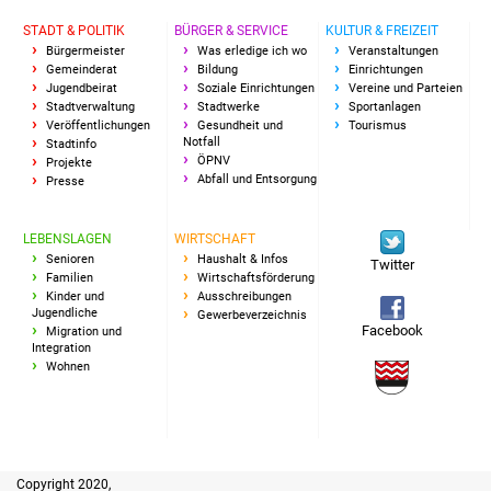
Senioren
STADT & POLITIK
BÜRGER & SERVICE
KULTUR & FREIZEIT
Bürgermeister
Was erledige ich wo
Veranstaltungen
Stadtseniorenrat
Gemeinderat
Bildung
Einrichtungen
Jugendbeirat
Soziale Einrichtungen
Vereine und Parteien
Sommerwochen für
Stadtverwaltung
Stadtwerke
Sportanlagen
Veröffentlichungen
Gesundheit und
Tourismus
Ältere
Notfall
Stadtinfo
ÖPNV
Projekte
Abfall und Entsorgung
Presse
Seniorenwohn- und
Pflegeheim
LEBENSLAGEN
WIRTSCHAFT
Senioren
Haushalt & Infos
Familien
Twitter
Familien
Wirtschaftsförderung
Kinder und
Ausschreibungen
Familientreff
Jugendliche
Gewerbeverzeichnis
Facebook
Migration und
Integration
Kinder und Jugendliche
Wohnen
Schülerferienprogramm
Migration und Integration
Copyright 2020,