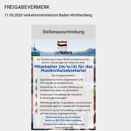
NETZMonitor
FREIGABEVERMERK
11.05.2026 Verkehrsministerium Baden-Württemberg
Gesundheit und Notfall
Ärzte und Apotheken
Stellenausschreibung
Pflege von Angehörigen
Hitzewarnung / UV-
Index
ÖPNV
Bürgerbus (MOBS)
Abfall und Entsorgung
Kultur & Freizeit