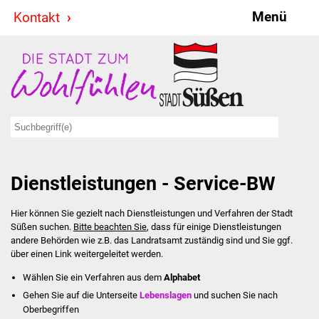
Menü
Kontakt
Stadt & Politik
Bürgermeister
Reden
Gemeinderat
Dienstleistungen - Service-BW
Ausschüsse
Hier können Sie gezielt nach Dienstleistungen und Verfahren der Stadt
Ratsinformationssystem
Süßen suchen.
Bitte beachten Sie
, dass für einige Dienstleistungen
andere Behörden wie z.B. das Landratsamt zuständig sind und Sie ggf.
Jugendbeirat
über einen Link weitergeleitet werden.
Wählen Sie ein Verfahren aus dem
Alphabet
Summerrockfestival
Gehen Sie auf die Unterseite
Lebenslagen
und suchen Sie nach
Oberbegriffen
Hallenbadparty