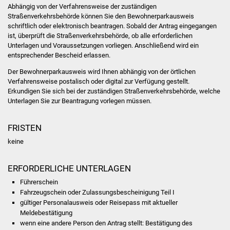
Abhängig von der Verfahrensweise der zuständigen
Straßenverkehrsbehörde können Sie den Bewohnerparkausweis
Was erledige ich wo
schriftlich oder elektronisch beantragen. Sobald der Antrag eingegangen
ist, überprüft die Straßenverkehrsbehörde, ob alle erforderlichen
Dienstleistungen
Unterlagen und Voraussetzungen vorliegen. Anschließend wird ein
entsprechender Bescheid erlassen.
Lebenslagen
Der Bewohnerparkausweis wird Ihnen abhängig von der örtlichen
Verfahrensweise postalisch oder digital zur Verfügung gestellt.
Formulare
Erkundigen Sie sich bei der zuständigen Straßenverkehrsbehörde, welche
Unterlagen Sie zur Beantragung vorlegen müssen.
Bürgerinfos
FRISTEN
Bildung
keine
Schulen
ERFORDERLICHE UNTERLAGEN
Führerschein
Kindergärten
Fahrzeugschein oder Zulassungsbescheinigung Teil I
gültiger Personalausweis oder Reisepass mit aktueller
Kolping-Musikschule
Meldebestätigung
wenn eine andere Person den Antrag stellt: Bestätigung des