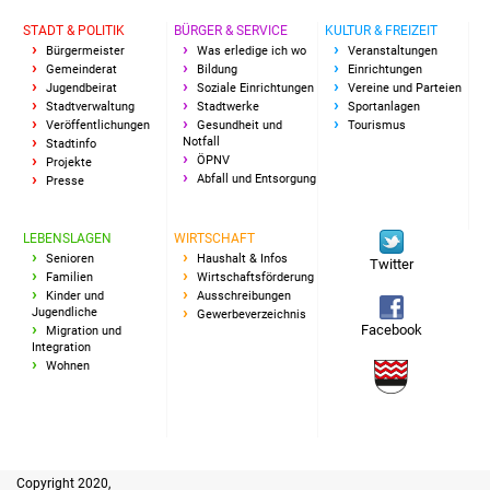
Senioren
STADT & POLITIK
BÜRGER & SERVICE
KULTUR & FREIZEIT
Bürgermeister
Was erledige ich wo
Veranstaltungen
Stadtseniorenrat
Gemeinderat
Bildung
Einrichtungen
Jugendbeirat
Soziale Einrichtungen
Vereine und Parteien
Sommerwochen für
Stadtverwaltung
Stadtwerke
Sportanlagen
Veröffentlichungen
Gesundheit und
Tourismus
Ältere
Notfall
Stadtinfo
ÖPNV
Projekte
Abfall und Entsorgung
Presse
Seniorenwohn- und
Pflegeheim
LEBENSLAGEN
WIRTSCHAFT
Senioren
Haushalt & Infos
Familien
Twitter
Familien
Wirtschaftsförderung
Kinder und
Ausschreibungen
Familientreff
Jugendliche
Gewerbeverzeichnis
Facebook
Migration und
Integration
Kinder und Jugendliche
Wohnen
Schülerferienprogramm
Migration und Integration
Copyright 2020,