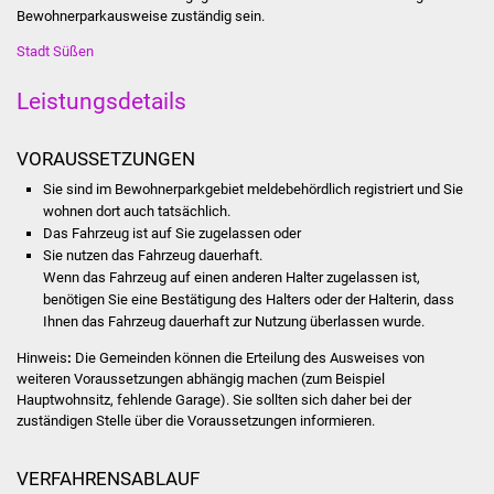
Bewohnerparkausweise zuständig sein.
Stadtinfo
Stadt Süßen
Jubiläumsjahr 2021
Leistungsdetails
Partnerstädte
VORAUSSETZUNGEN
Projekte
Sie sind im Bewohnerparkgebiet meldebehördlich registriert und Sie
wohnen dort auch tatsächlich.
Schulentwicklung Bizet
Das Fahrzeug ist auf Sie zugelassen oder
Sie nutzen das Fahrzeug dauerhaft.
Sanierung Hallenbad
Wenn das Fahrzeug auf einen anderen Halter zugelassen ist,
benötigen Sie eine Best
ä
tigung des Halters oder der Halterin, dass
Ihnen das Fahrzeug dauerhaft zur Nutzung überlassen wurde.
Sanierung Bizethalle
Hinweis
:
Die Gemeinden können die Erteilung des Ausweises von
Ortsentwicklung
weiteren Voraussetzungen abhängig machen (zum Beispiel
Hauptwohnsitz, fehlende Garage). Sie sollten sich daher bei der
zuständigen Stelle über die Voraussetzungen informieren.
Presse
VERFAHRENSABLAUF
Bürger & Service