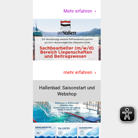
Veranstaltungen
Mehr erfahren
Stadtfest
Ostermarkt
Einrichtungen
Hallenbad
mehr erfahren
Stadtbücherei
Hallenbad: Saisonstart und
Stadtarchiv
Webshop
Zehntscheuer
Bürgerhaus
Kulturhalle