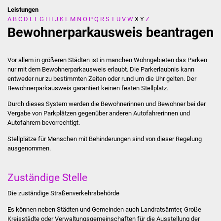
Leistungen
A
B
C
D
E
F
G
H
I
J
K
L
M
N
O
P
Q
R
S
T
U
V
W
X
Y
Z
Stadtverwaltung
Bewohnerparkausweis beantragen
Ansprechpartner
Vor allem in größeren Städten ist in manchen Wohngebieten das Parken
Behördenwegweiser
nur mit dem Bewohnerparkausweis erlaubt. Die Parkerlaubnis kann
entweder nur zu bestimmten Zeiten oder rund um die Uhr gelten. Der
Bewohnerparkausweis garantiert keinen festen Stellplatz.
Stellenangebote
Durch dieses System werden die Bewohnerinnen und Bewohner bei der
Kontakt
Vergabe von Parkplätzen gegenüber anderen Autofahrerinnen und
Autofahrern bevorrechtigt.
Veröffentlichungen
Stellplätze für Menschen mit Behinderungen sind von dieser Regelung
ausgenommen.
Ortsrecht
Zuständige Stelle
FNP / Bebauungspläne
Die zuständige Straßenverkehrsbehörde
Wahlen
Es können neben Städten und Gemeinden auch Landratsämter, Große
Kreisstädte oder Verwaltungsgemeinschaften für die Ausstellung der