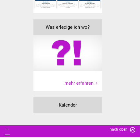
Vereine und Parteien
Selbsteintrag Vereine
Was erledige ich wo?
Beirat Süßener Vereine
Sportanlagen
Tourismus
Erlebnisregion
mehr erfahren
Schwäbischer Albtrauf
Route der
Kalender
Industriekultur
Lebenslagen
nach oben