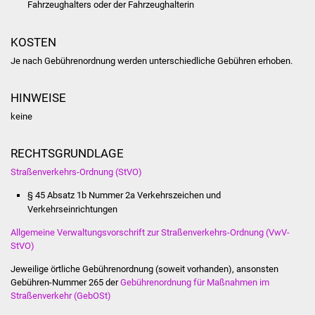
Fahrzeughalters oder der Fahrzeughalterin
Volkshochschule
Soziale Einrichtungen
KOSTEN
Je nach Gebührenordnung werden unterschiedliche Gebühren erhoben.
Kirchen
HINWEISE
Lokale Agenda
keine
Jugendhaus
RECHTSGRUNDLAGE
Fachteam Jugend
Straßenverkehrs-Ordnung (StVO)
§ 45 Absatz 1b Nummer 2a Verkehrszeichen und
Kinder- und
Verkehrseinrichtungen
Familienzentrum
Allgemeine Verwaltungsvorschrift zur Straßenverkehrs-Ordnung (VwV-
StVO)
Stadtwerke
Jeweilige örtliche Gebührenordnung (soweit vorhanden), ansonsten
Gebühren-Nummer 265 der
Gebührenordnung für Maßnahmen im
Suenergie
Straßenverkehr (GebOSt)