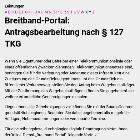
Leistungen
A
B
C
D
E
F
G
H
I
J
K
L
M
N
O
P
Q
R
S
T
U
V
W
X
Y
Z
Stadtverwaltung
Breitband-Portal:
Ansprechpartner
Antragsbearbeitung nach § 127
TKG
Behördenwegweiser
Stellenangebote
Wenn Sie Eigentümer oder Betreiber einer Telekommunikationslinie oder
eines öffentlichen Zwecken dienenden Telekommunikationsnetzes sind,
Kontakt
benötigen Sie für die Verlegung oder Änderung dieser Infrastruktur eine
Zustimmung des Grundstückseigentümers. Ist das Grundstück ein
öffentlicher Verkehrsweg, stellen Sie den Antrag beim Wegebaulastträger.
Veröffentlichungen
Mit der Zustimmung des Wegebaulastträgers können Sie gegebenenfalls
weitere erforderliche Genehmigungen einholen.
Ortsrecht
Liegen Ihnen alle Genehmigungen vor, können Sie mit der Baumaßnahme
grundsätzlich beginnen. Beachten Sie dabei gegebenenfalls mitgeteilte
FNP / Bebauungspläne
Auflagen, Nebenbestimmungen oder vereinbarte Termine.
Für eine reibungslose, durchgängige digitale Beantragung bietet Ihnen
Wahlen
derOnline-Dienst „Breitband-Portal“ folgende Vorteile: