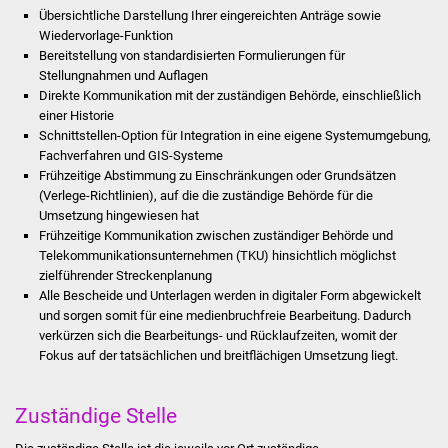
Stadtinfo
Übersichtliche Darstellung Ihrer eingereichten Anträge sowie
Wiedervorlage-Funktion
Bereitstellung von standardisierten Formulierungen für
Jubiläumsjahr 2021
Stellungnahmen und Auflagen
Direkte Kommunikation mit der zuständigen Behörde, einschließlich
Partnerstädte
einer Historie
Schnittstellen-Option für Integration in eine eigene Systemumgebung,
Fachverfahren und GIS-Systeme
Projekte
Frühzeitige Abstimmung zu Einschränkungen oder Grundsätzen
(Verlege-Richtlinien), auf die die zuständige Behörde für die
Schulentwicklung Bizet
Umsetzung hingewiesen hat
Frühzeitige Kommunikation zwischen zuständiger Behörde und
Sanierung Hallenbad
Telekommunikationsunternehmen (TKU) hinsichtlich möglichst
zielführender Streckenplanung
Alle Bescheide und Unterlagen werden in digitaler Form abgewickelt
Sanierung Bizethalle
und sorgen somit für eine medienbruchfreie Bearbeitung. Dadurch
verkürzen sich die Bearbeitungs- und Rücklaufzeiten, womit der
Ortsentwicklung
Fokus auf der tatsächlichen und breitflächigen Umsetzung liegt.
Presse
Zuständige Stelle
Bürger & Service