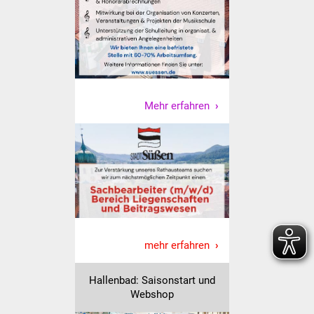
Vereine und Parteien
Selbsteintrag Vereine
Beirat Süßener Vereine
Mehr erfahren
Sportanlagen
Tourismus
Erlebnisregion
Schwäbischer Albtrauf
Route der
mehr erfahren
Industriekultur
Hallenbad: Saisonstart und
Lebenslagen
Webshop