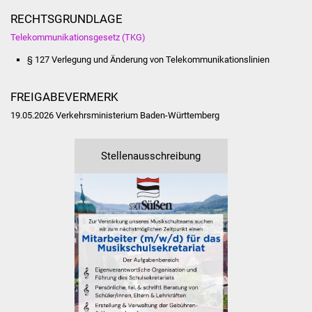
Veranstaltungen
RECHTSGRUNDLAGE
Stadtfest
Telekommunikationsgesetz (TKG)
§ 127 Verlegung und Änderung von Telekommunikationslinien
Ostermarkt
FREIGABEVERMERK
Einrichtungen
19.05.2026 Verkehrsministerium Baden-Württemberg
Hallenbad
Stellenausschreibung
Stadtbücherei
Stadtarchiv
Zehntscheuer
Bürgerhaus
Kulturhalle