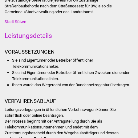
Die zuständige Stelle ist die jeweils vor Ort zuständige
Straßenbaubehörde nach dem Straßengesetz für BW, also die
Was erledige ich wo
Gemeinde-/Stadtverwaltung oder das Landratsamt.
Stadt Süßen
Dienstleistungen
Leistungsdetails
Lebenslagen
VORAUSSETZUNGEN
Formulare
Sie sind Eigentümer oder Betreiber öffentlicher
Telekommunikationsnetze.
Bürgerinfos
Sie sind Eigentümer oder Betreiber öffentlichen Zwecken dienenden
Telekommunikationslinien.
Bildung
Ihnen wurde das Wegerecht von der Bundesnetzagentur übertragen.
Schulen
VERFAHRENSABLAUF
Leitungsverlegungen in öffentlichen Verkehrswegen können Sie
Kindergärten
schriftlich oder online beantragen.
Der Prozess beginnt mit der Antragstellung durch Sie als
Kolping-Musikschule
Telekommunikationsunternehmen und endet mit dem
Zustimmungsbescheid durch den Wegebaulastträger und dessen