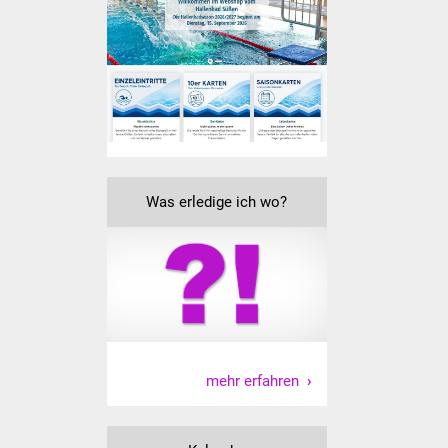
Senioren
Stadtseniorenrat
Sommerwochen für
Ältere
Seniorenwohn- und
Pflegeheim
Was erledige ich wo?
Familien
Familientreff
Kinder und Jugendliche
mehr erfahren
Schülerferienprogramm
Migration und Integration