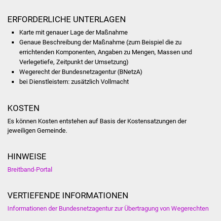
NETZMonitor
ERFORDERLICHE UNTERLAGEN
Gesundheit und Notfall
Karte mit genauer Lage der Maßnahme
Genaue Beschreibung der Maßnahme (zum Beispiel die zu
Ärzte und Apotheken
errichtenden Komponenten, Angaben zu Mengen, Massen und
Verlegetiefe, Zeitpunkt der Umsetzung)
Wegerecht der Bundesnetzagentur (BNetzA)
Pflege von Angehörigen
bei Dienstleistern: zusätzlich Vollmacht
Hitzewarnung / UV-
KOSTEN
Index
Es können Kosten entstehen auf Basis der Kostensatzungen der
jeweiligen Gemeinde.
ÖPNV
Bürgerbus (MOBS)
HINWEISE
Breitband-Portal
Abfall und Entsorgung
VERTIEFENDE INFORMATIONEN
Kultur & Freizeit
Informationen der Bundesnetzagentur zur Übertragung von Wegerechten