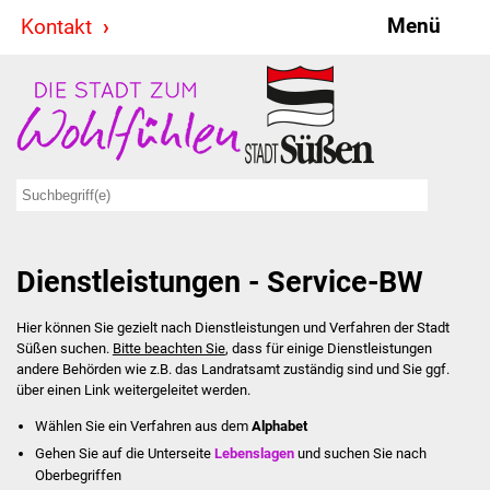
Menü
Kontakt
Stadt & Politik
Bürgermeister
Reden
Gemeinderat
Dienstleistungen - Service-BW
Ausschüsse
Hier können Sie gezielt nach Dienstleistungen und Verfahren der Stadt
Ratsinformationssystem
Süßen suchen.
Bitte beachten Sie
, dass für einige Dienstleistungen
andere Behörden wie z.B. das Landratsamt zuständig sind und Sie ggf.
Jugendbeirat
über einen Link weitergeleitet werden.
Wählen Sie ein Verfahren aus dem
Alphabet
Summerrockfestival
Gehen Sie auf die Unterseite
Lebenslagen
und suchen Sie nach
Oberbegriffen
Hallenbadparty