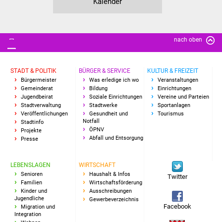
Kalender
Freundeskreis Asyl
Ukraine-Hilfe
nach oben
Wohnen
STADT & POLITIK
BÜRGER & SERVICE
KULTUR & FREIZEIT
Bürgermeister
Was erledige ich wo
Veranstaltungen
Bauen in Süßen
Gemeinderat
Bildung
Einrichtungen
Jugendbeirat
Soziale Einrichtungen
Vereine und Parteien
Wohnimmobilien +
Stadtverwaltung
Stadtwerke
Sportanlagen
Veröffentlichungen
Gesundheit und
Tourismus
Baugrundstücke
Notfall
Stadtinfo
ÖPNV
Projekte
Abfall und Entsorgung
Presse
Wirtschaft
Haushalt & Infos
LEBENSLAGEN
WIRTSCHAFT
Senioren
Haushalt & Infos
Twitter
Familien
Wirtschaftsförderung
Wirtschaftsförderung
Kinder und
Ausschreibungen
Jugendliche
Gewerbeverzeichnis
Facebook
Migration und
Gewerbeimmobilien
Integration