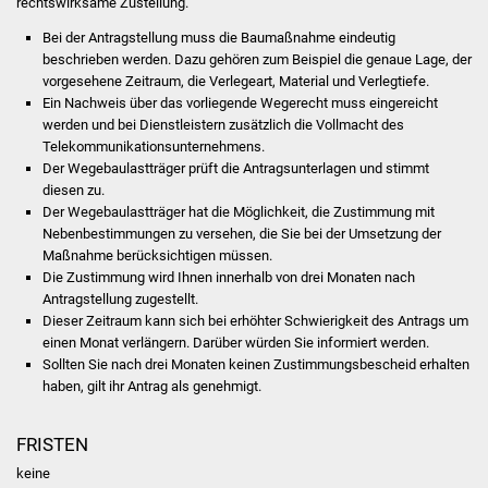
rechtswirksame Zustellung.
Volkshochschule
Bei der Antragstellung muss die Baumaßnahme eindeutig
beschrieben werden. Dazu gehören zum Beispiel die genaue Lage, der
Soziale Einrichtungen
vorgesehene Zeitraum, die Verlegeart, Material und Verlegtiefe.
Ein Nachweis über das vorliegende Wegerecht muss eingereicht
Kirchen
werden und bei Dienstleistern zusätzlich die Vollmacht des
Telekommunikationsunternehmens.
Lokale Agenda
Der Wegebaulastträger prüft die Antragsunterlagen und stimmt
diesen zu.
Der Wegebaulastträger hat die Möglichkeit, die Zustimmung mit
Jugendhaus
Nebenbestimmungen zu versehen, die Sie bei der Umsetzung der
Maßnahme berücksichtigen müssen.
Fachteam Jugend
Die Zustimmung wird Ihnen innerhalb von drei Monaten nach
Antragstellung zugestellt.
Kinder- und
Dieser Zeitraum kann sich bei erhöhter Schwierigkeit des Antrags um
einen Monat verlängern. Darüber würden Sie informiert werden.
Familienzentrum
Sollten Sie nach drei Monaten keinen Zustimmungsbescheid erhalten
haben, gilt ihr Antrag als genehmigt.
Stadtwerke
FRISTEN
Suenergie
keine