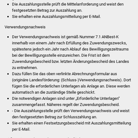
NETZMonitor
Die Auszahlungsstelle prüft die Mittelanforderung und weist den
festgesetzten Betrag zur Auszahlung an.
Sie erhalten eine Auszahlungsmitteilung per E-Mail.
Gesundheit und Notfall
Verwendungsnachweis
Ärzte und Apotheken
Der Verwendungsnachweis ist gemäß Nummer 7.1 ANBest-K
innerhalb von einem Jahr nach Erfüllung des Zuwendungszwecks,
Pflege von Angehörigen
spätestens jedoch ein Jahr nach Ablauf des Bewilligungszeitraums
bei der Bewilligungsstelle einzureichen. Die Frist ist dem
Hitzewarnung / UV-
Zuwendungsbescheid bzw. letzten Änderungsbescheid des Landes
zu entnehmen.
Index
Dazu füllen Sie das oben verlinkte Abrechnungsformular aus
(originäre Landesförderung: (Schluss-)Verwendungsnachweis). Dort
ÖPNV
fügen Sie die erforderlichen Unterlagen als Anlage an. Diese werden
automatisch an die zuständige Stelle geschickt.
Bürgerbus (MOBS)
Die notwendigen Anlagen sind unter „Erforderliche Unterlagen“
zusammengefasst. Näheres regelt der Zuwendungsbescheid.
- Die Auszahlungsstelle prüft den Verwendungsnachweis und weist
Abfall und Entsorgung
den festgesetzten Betrag zur Schlusszahlung an.
Sie erhalten einen Festsetzungsbescheid mit Auszahlungsmitteilung
Kultur & Freizeit
per E-Mail.