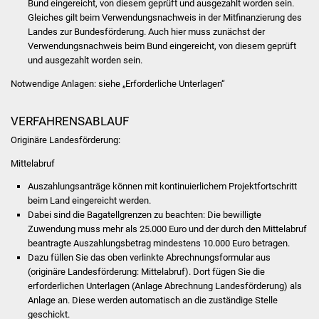
Bund eingereicht, von diesem geprüft und ausgezahlt worden sein.
Volkshochschule
Gleiches gilt beim Verwendungsnachweis in der Mitfinanzierung des
Landes zur Bundesförderung. Auch hier muss zunächst der
Soziale Einrichtungen
Verwendungsnachweis beim Bund eingereicht, von diesem geprüft
und ausgezahlt worden sein.
Kirchen
Notwendige Anlagen: siehe „Erforderliche Unterlagen“
Lokale Agenda
VERFAHRENSABLAUF
Jugendhaus
Originäre Landesförderung:
Mittelabruf
Fachteam Jugend
Auszahlungsanträge können mit kontinuierlichem Projektfortschritt
beim Land eingereicht werden.
Kinder- und
Dabei sind die Bagatellgrenzen zu beachten: Die bewilligte
Familienzentrum
Zuwendung muss mehr als 25.000 Euro und der durch den Mittelabruf
beantragte Auszahlungsbetrag mindestens 10.000 Euro betragen.
Stadtwerke
Dazu füllen Sie das oben verlinkte Abrechnungsformular aus
(originäre Landesförderung: Mittelabruf). Dort fügen Sie die
erforderlichen Unterlagen (Anlage Abrechnung Landesförderung) als
Suenergie
Anlage an. Diese werden automatisch an die zuständige Stelle
geschickt.