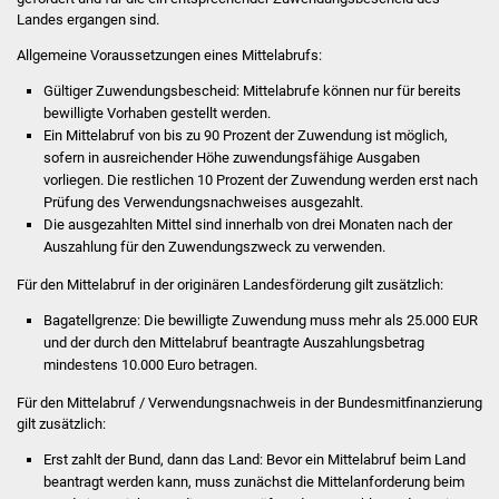
Landes ergangen sind.
Was erledige ich wo
Allgemeine Voraussetzungen eines Mittelabrufs:
Gültiger Zuwendungsbescheid: Mittelabrufe können nur für bereits
Dienstleistungen
bewilligte Vorhaben gestellt werden.
Ein Mittelabruf von bis zu 90 Prozent der Zuwendung ist möglich,
Lebenslagen
sofern in ausreichender Höhe zuwendungsfähige Ausgaben
vorliegen. Die restlichen 10 Prozent der Zuwendung werden erst nach
Formulare
Prüfung des Verwendungsnachweises ausgezahlt.
Die ausgezahlten Mittel sind innerhalb von drei Monaten nach der
Auszahlung für den Zuwendungszweck zu verwenden.
Bürgerinfos
Für den Mittelabruf in der originären Landesförderung gilt zusätzlich:
Bildung
Bagatellgrenze: Die bewilligte Zuwendung muss mehr als 25.000 EUR
und der durch den Mittelabruf beantragte Auszahlungsbetrag
Schulen
mindestens 10.000 Euro betragen.
Für den Mittelabruf / Verwendungsnachweis in der Bundesmitfinanzierung
Kindergärten
gilt zusätzlich:
Kolping-Musikschule
Erst zahlt der Bund, dann das Land: Bevor ein Mittelabruf beim Land
beantragt werden kann, muss zunächst die Mittelanforderung beim