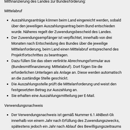
Mitfinanzierung des Landes zur Bundesförderung:
Veranstaltungen
Mittelabruf
Stadtfest
Auszahlungsanträge können beim Land eingereicht werden, sobald
über den jeweiligen Auszahlungsantrag beim Bund entschieden
Ostermarkt
wurde. Näheres regelt der Zuwendungsbescheid des Landes.
Der Zuwendungsempfänger ist verpflichtet, innerhalb von drei
Einrichtungen
Monaten nach Entscheidung des Bundes über die jeweilige
Mittelanforderung, beim Land einen Mittelabruf entsprechend des
Projektfortschrittes zu beantragen.
Hallenbad
Dazu füllen Sie das oben verlinkte Abrechnungsformular aus
(Bundesmitfinanzierung: Mittelabruf). Dort fügen Sie die
Stadtbücherei
erforderlichen Unterlagen als Anlage an. Diese werden automatisch
an die zuständige Stelle geschickt.
Stadtarchiv
Die Auszahlungsstelle prüft die Mittelanforderung und weist den
festgesetzten Betrag zur Auszahlung an.
Sie erhalten eine Auszahlungsmitteilung per E-Mail.
Zehntscheuer
Verwendungsnachweis
Bürgerhaus
Der Verwendungsnachweis ist gemäß Nummer 6.1 ANBest-Gk
innerhalb von einem Jahr nach Erfüllung des Zuwendungszwecks,
Kulturhalle
spätestens jedoch ein Jahr nach Ablauf des Bewilligungszeitraums