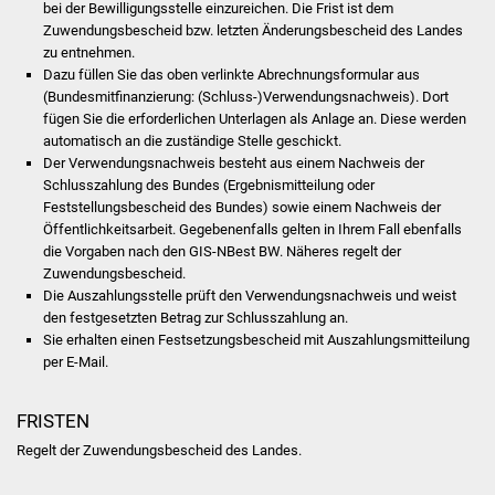
bei der Bewilligungsstelle einzureichen. Die Frist ist dem
Vereine und Parteien
Zuwendungsbescheid bzw. letzten Änderungsbescheid des Landes
zu entnehmen.
Dazu füllen Sie das oben verlinkte Abrechnungsformular aus
Selbsteintrag Vereine
(Bundesmitfinanzierung: (Schluss-)Verwendungsnachweis). Dort
fügen Sie die erforderlichen Unterlagen als Anlage an. Diese werden
Beirat Süßener Vereine
automatisch an die zuständige Stelle geschickt.
Der Verwendungsnachweis besteht aus einem Nachweis der
Sportanlagen
Schlusszahlung des Bundes (Ergebnismitteilung oder
Feststellungsbescheid des Bundes) sowie einem Nachweis der
Öffentlichkeitsarbeit. Gegebenenfalls gelten in Ihrem Fall ebenfalls
Tourismus
die Vorgaben nach den GIS-NBest BW. Näheres regelt der
Zuwendungsbescheid.
Erlebnisregion
Die Auszahlungsstelle prüft den Verwendungsnachweis und weist
Schwäbischer Albtrauf
den festgesetzten Betrag zur Schlusszahlung an.
Sie erhalten einen Festsetzungsbescheid mit Auszahlungsmitteilung
per E-Mail.
Route der
Industriekultur
FRISTEN
Lebenslagen
Regelt der Zuwendungsbescheid des Landes.