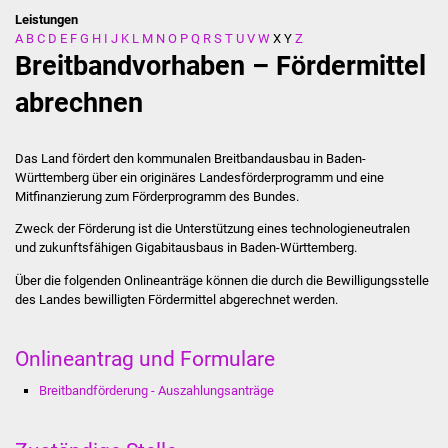
Leistungen
A
B
C
D
E
F
G
H
I
J
K
L
M
N
O
P
Q
R
S
T
U
V
W
X
Y
Z
Stadtverwaltung
Breitbandvorhaben – Fördermittel
Ansprechpartner
abrechnen
Behördenwegweiser
Das Land fördert den kommunalen Breitbandausbau in Baden-
Württemberg über ein originäres Landesförderprogramm und eine
Stellenangebote
Mitfinanzierung zum Förderprogramm des Bundes.
Zweck der Förderung ist die Unterstützung eines technologieneutralen
Kontakt
und zukunftsfähigen Gigabitausbaus in Baden-Württemberg.
Veröffentlichungen
Über die folgenden Onlineanträge können die durch die Bewilligungsstelle
des Landes bewilligten Fördermittel abgerechnet werden.
Ortsrecht
Onlineantrag und Formulare
FNP / Bebauungspläne
Breitbandförderung - Auszahlungsanträge
Wahlen