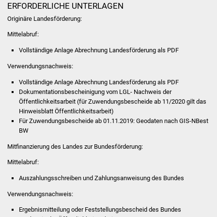
Senioren
ERFORDERLICHE UNTERLAGEN
Originäre Landesförderung:
Stadtseniorenrat
Mittelabruf:
Sommerwochen für
Vollständige Anlage Abrechnung Landesförderung als PDF
Ältere
Verwendungsnachweis:
Seniorenwohn- und
Vollständige Anlage Abrechnung Landesförderung als PDF
Dokumentationsbescheinigung vom LGL- Nachweis der
Pflegeheim
Öffentlichkeitsarbeit (für Zuwendungsbescheide ab 11/2020 gilt das
Hinweisblatt Öffentlichkeitsarbeit)
Familien
Für Zuwendungsbescheide ab 01.11.2019: Geodaten nach GIS-NBest
BW
Familientreff
Mitfinanzierung des Landes zur Bundesförderung:
Kinder und Jugendliche
Mittelabruf:
Auszahlungsschreiben und Zahlungsanweisung des Bundes
Schülerferienprogramm
Verwendungsnachweis:
Migration und Integration
Ergebnismitteilung oder Feststellungsbescheid des Bundes