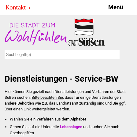
Menü
Kontakt
Stadt & Politik
Bürgermeister
Reden
Gemeinderat
Dienstleistungen - Service-BW
Ausschüsse
Hier können Sie gezielt nach Dienstleistungen und Verfahren der Stadt
Ratsinformationssystem
Süßen suchen.
Bitte beachten Sie
, dass für einige Dienstleistungen
andere Behörden wie z.B. das Landratsamt zuständig sind und Sie ggf.
Jugendbeirat
über einen Link weitergeleitet werden.
Wählen Sie ein Verfahren aus dem
Alphabet
Summerrockfestival
Gehen Sie auf die Unterseite
Lebenslagen
und suchen Sie nach
Oberbegriffen
Hallenbadparty