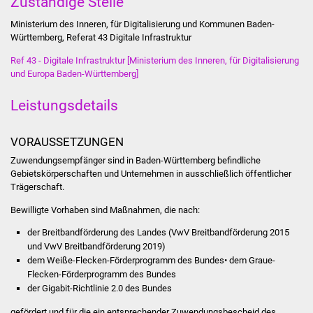
Zuständige Stelle
Stadtinfo
Ministerium des Inneren, für Digitalisierung und Kommunen Baden-
Württemberg, Referat 43 Digitale Infrastruktur
Jubiläumsjahr 2021
Ref 43 - Digitale Infrastruktur [Ministerium des Inneren, für Digitalisierung
und Europa Baden-Württemberg]
Partnerstädte
Leistungsdetails
Projekte
VORAUSSETZUNGEN
Schulentwicklung Bizet
Zuwendungsempfänger sind in Baden-Württemberg befindliche
Gebietskörperschaften und Unternehmen in ausschließlich öffentlicher
Sanierung Hallenbad
Trägerschaft.
Sanierung Bizethalle
Bewilligte Vorhaben sind Maßnahmen, die nach:
der Breitbandförderung des Landes (VwV Breitbandförderung 2015
Ortsentwicklung
und VwV Breitbandförderung 2019)
dem Weiße-Flecken-Förderprogramm des Bundes• dem Graue-
Presse
Flecken-Förderprogramm des Bundes
der Gigabit-Richtlinie 2.0 des Bundes
Bürger & Service
gefördert und für die ein entsprechender Zuwendungsbescheid des