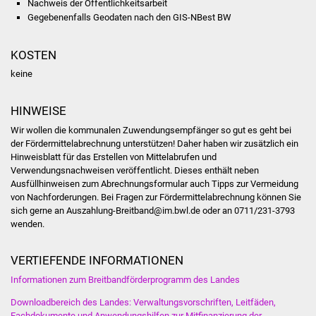
Nachweis der Öffentlichkeitsarbeit
Gegebenenfalls Geodaten nach den GIS-NBest BW
Freundeskreis Asyl
Ukraine-Hilfe
KOSTEN
keine
Wohnen
HINWEISE
Bauen in Süßen
Wir wollen die kommunalen Zuwendungsempfänger so gut es geht bei
der Fördermittelabrechnung unterstützen! Daher haben wir zusätzlich ein
Wohnimmobilien +
Hinweisblatt für das Erstellen von Mittelabrufen und
Baugrundstücke
Verwendungsnachweisen veröffentlicht. Dieses enthält neben
Ausfüllhinweisen zum Abrechnungsformular auch Tipps zur Vermeidung
von Nachforderungen. Bei Fragen zur Fördermittelabrechnung können Sie
Wirtschaft
sich gerne an Auszahlung-Breitband@im.bwl.de oder an 0711/231-3793
wenden.
Haushalt & Infos
VERTIEFENDE INFORMATIONEN
Wirtschaftsförderung
Informationen zum Breitbandförderprogramm des Landes
Gewerbeimmobilien
Downloadbereich des Landes: Verwaltungsvorschriften, Leitfäden,
Fachdokumente und Anwendungshilfen zur Mitfinanzierung der