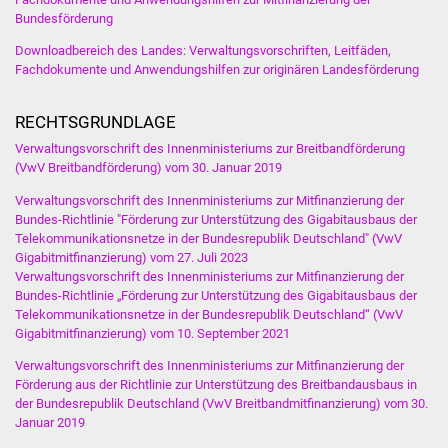
Bundesförderung
IKG Auen
Downloadbereich des Landes: Verwaltungsvorschriften, Leitfäden,
Fachdokumente und Anwendungshilfen zur originären Landesförderung
Ausschreibungen
Öffentliche
RECHTSGRUNDLAGE
Ausschreibung
Verwaltungsvorschrift des Innenministeriums zur Breitbandförderung
(VwV Breitbandförderung) vom 30. Januar 2019
Europaweite
Verwaltungsvorschrift des Innenministeriums zur Mitfinanzierung der
Ausschreibung
Bundes-Richtlinie "Förderung zur Unterstützung des Gigabitausbaus der
Telekommunikationsnetze in der Bundesrepublik Deutschland" (VwV
Gigabitmitfinanzierung) vom 27. Juli 2023
Beschränkte
Verwaltungsvorschrift des Innenministeriums zur Mitfinanzierung der
Ausschreibung
Bundes-Richtlinie „Förderung zur Unterstützung des Gigabitausbaus der
Telekommunikationsnetze in der Bundesrepublik Deutschland“ (VwV
Freihändige Vergabe
Gigabitmitfinanzierung) vom 10. September 2021
Verwaltungsvorschrift des Innenministeriums zur Mitfinanzierung der
Gewerbeverzeichnis
Förderung aus der Richtlinie zur Unterstützung des Breitbandausbaus in
der Bundesrepublik Deutschland (VwV Breitbandmitfinanzierung) vom 30.
Januar 2019
Gewerbe - Selbsteintrag