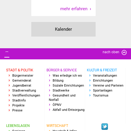
Vereine und Parteien
mehr erfahren
Selbsteintrag Vereine
Kalender
Beirat Süßener Vereine
Sportanlagen
nach oben
Tourismus
STADT & POLITIK
BÜRGER & SERVICE
KULTUR & FREIZEIT
Erlebnisregion
Bürgermeister
Was erledige ich wo
Veranstaltungen
Gemeinderat
Bildung
Einrichtungen
Schwäbischer Albtrauf
Jugendbeirat
Soziale Einrichtungen
Vereine und Parteien
Stadtverwaltung
Stadtwerke
Sportanlagen
Veröffentlichungen
Gesundheit und
Tourismus
Route der
Notfall
Stadtinfo
Industriekultur
ÖPNV
Projekte
Abfall und Entsorgung
Presse
Lebenslagen
LEBENSLAGEN
WIRTSCHAFT