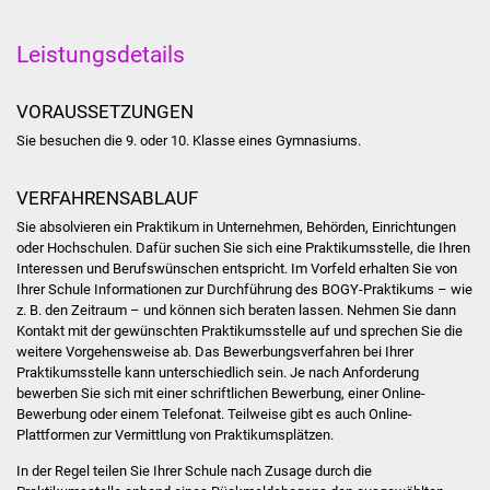
Stadtinfo
Leistungsdetails
Jubiläumsjahr 2021
VORAUSSETZUNGEN
Partnerstädte
Sie besuchen die 9. oder 10. Klasse eines Gymnasiums.
Projekte
VERFAHRENSABLAUF
Schulentwicklung Bizet
Sie absolvieren ein Praktikum in Unternehmen, Behörden, Einrichtungen
oder Hochschulen. Dafür suchen Sie sich eine Praktikumsstelle, die Ihren
Interessen und Berufswünschen entspricht. Im Vorfeld erhalten Sie von
Sanierung Hallenbad
Ihrer Schule Informationen zur Durchführung des BOGY-Praktikums – wie
z. B. den Zeitraum – und können sich beraten lassen. Nehmen Sie dann
Sanierung Bizethalle
Kontakt mit der gewünschten Praktikumsstelle auf und sprechen Sie die
weitere Vorgehensweise ab. Das Bewerbungsverfahren bei Ihrer
Praktikumsstelle kann unterschiedlich sein. Je nach Anforderung
Ortsentwicklung
bewerben Sie sich mit einer schriftlichen Bewerbung, einer Online-
Bewerbung oder einem Telefonat. Teilweise gibt es auch Online-
Presse
Plattformen zur Vermittlung von Praktikumsplätzen.
In der Regel teilen Sie Ihrer Schule nach Zusage durch die
Bürger & Service