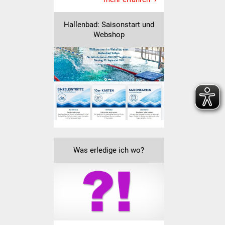
Veranstaltungen
Hallenbad: Saisonstart und
Stadtfest
Webshop
Ostermarkt
Einrichtungen
Hallenbad
Stadtbücherei
Stadtarchiv
Was erledige ich wo?
Zehntscheuer
Bürgerhaus
Kulturhalle