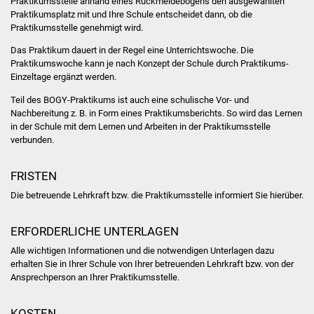
Praktikumsstelle anhand eines Rückmeldebogens den ausgewählten
Praktikumsplatz mit und Ihre Schule entscheidet dann, ob die
Was erledige ich wo
Praktikumsstelle genehmigt wird.
Das Praktikum dauert in der Regel eine Unterrichtswoche. Die
Dienstleistungen
Praktikumswoche kann je nach Konzept der Schule durch Praktikums-
Einzeltage ergänzt werden.
Lebenslagen
Teil des BOGY-Praktikums ist auch eine schulische Vor- und
Nachbereitung z. B. in Form eines Praktikumsberichts. So wird das Lernen
Formulare
in der Schule mit dem Lernen und Arbeiten in der Praktikumsstelle
verbunden.
Bürgerinfos
FRISTEN
Bildung
Die betreuende Lehrkraft bzw. die Praktikumsstelle informiert Sie hierüber.
Schulen
ERFORDERLICHE UNTERLAGEN
Alle wichtigen Informationen und die notwendigen Unterlagen dazu
Kindergärten
erhalten Sie in Ihrer Schule von Ihrer betreuenden Lehrkraft bzw. von der
Ansprechperson an Ihrer Praktikumsstelle.
Kolping-Musikschule
KOSTEN