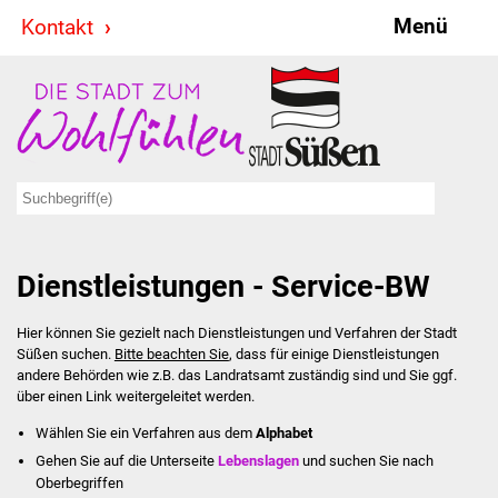
Menü
Kontakt
Stadt & Politik
Bürgermeister
Reden
Gemeinderat
Dienstleistungen - Service-BW
Ausschüsse
Hier können Sie gezielt nach Dienstleistungen und Verfahren der Stadt
Ratsinformationssystem
Süßen suchen.
Bitte beachten Sie
, dass für einige Dienstleistungen
andere Behörden wie z.B. das Landratsamt zuständig sind und Sie ggf.
Jugendbeirat
über einen Link weitergeleitet werden.
Wählen Sie ein Verfahren aus dem
Alphabet
Summerrockfestival
Gehen Sie auf die Unterseite
Lebenslagen
und suchen Sie nach
Oberbegriffen
Hallenbadparty