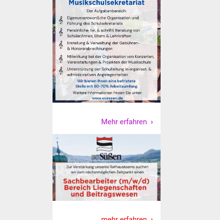
NETZMonitor
Gesundheit und Notfall
Ärzte und Apotheken
Pflege von Angehörigen
Hitzewarnung / UV-
Index
Mehr erfahren
ÖPNV
Bürgerbus (MOBS)
Abfall und Entsorgung
Kultur & Freizeit
mehr erfahren