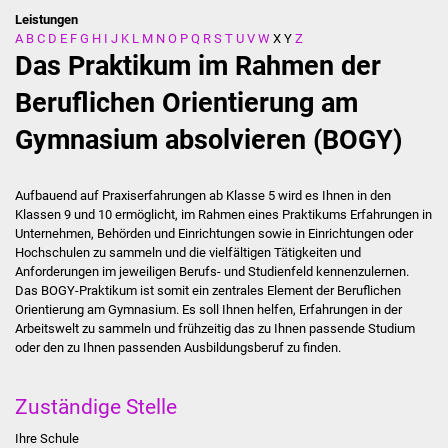
Leistungen
A
B
C
D
E
F
G
H
I
J
K
L
M
N
O
P
Q
R
S
T
U
V
W
X
Y
Z
Stadtverwaltung
Das Praktikum im Rahmen der
Ansprechpartner
Beruflichen Orientierung am
Gymnasium absolvieren (BOGY)
Behördenwegweiser
Stellenangebote
Aufbauend auf Praxiserfahrungen ab Klasse 5 wird es Ihnen in den
Klassen 9 und 10 ermöglicht, im Rahmen eines Praktikums Erfahrungen in
Kontakt
Unternehmen, Behörden und Einrichtungen sowie in Einrichtungen oder
Hochschulen zu sammeln und die vielfältigen Tätigkeiten und
Anforderungen im jeweiligen Berufs- und Studienfeld kennenzulernen.
Veröffentlichungen
Das BOGY-Praktikum ist somit ein zentrales Element der Beruflichen
Orientierung am Gymnasium. Es soll Ihnen helfen, Erfahrungen in der
Ortsrecht
Arbeitswelt zu sammeln und frühzeitig das zu Ihnen passende Studium
oder den zu Ihnen passenden Ausbildungsberuf zu finden.
FNP / Bebauungspläne
Zuständige Stelle
Wahlen
Ihre Schule