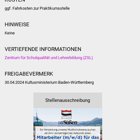
Volkshochschule
ggf. Fahrkosten zur Praktikumsstelle
Soziale Einrichtungen
HINWEISE
Kirchen
Keine
Lokale Agenda
VERTIEFENDE INFORMATIONEN
Zentrum für Schulqualität und Lehrerbildung (ZSL)
Jugendhaus
FREIGABEVERMERK
Fachteam Jugend
30.04.2024 Kultusministerium Baden-Württemberg
Kinder- und
Familienzentrum
Stellenausschreibung
Stadtwerke
Suenergie