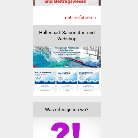
Freundeskreis Asyl
mehr erfahren
Ukraine-Hilfe
Hallenbad: Saisonstart und
Wohnen
Webshop
Bauen in Süßen
Wohnimmobilien +
Baugrundstücke
Wirtschaft
Haushalt & Infos
Was erledige ich wo?
Wirtschaftsförderung
Gewerbeimmobilien