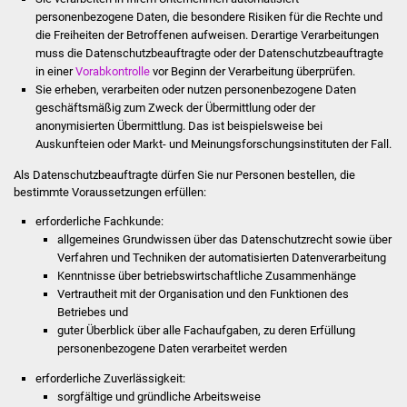
Volkshochschule
personenbezogene Daten, die besondere Risiken für die Rechte und
die Freiheiten der Betroffenen aufweisen.
Derartige Verarbeitungen
Soziale Einrichtungen
muss die Datenschutzbeauftragte oder der Datenschutzbeauftragte
in einer
Vorabkontrolle
vor Beginn der Verarbeitung überprüfen.
Sie erheben, verarbeiten oder nutzen personenbezogene Daten
Kirchen
geschäftsmäßig zum Zweck der Übermittlung oder der
anonymisierten Übermittlung.
Das ist beispielsweise bei
Lokale Agenda
Auskunfteien oder Markt- und Meinungsforschungsinstituten der Fall.
Als Datenschutzbeauftragte dürfen Sie nur Personen bestellen, die
Jugendhaus
bestimmte Voraussetzungen erfüllen:
Fachteam Jugend
erforderliche Fachkunde
:
allgemeines Grundwissen über das Datenschutzrecht sowie über
Verfahren und Techniken der automatisierten Datenverarbeitung
Kinder- und
Kenntnisse über betriebswirtschaftliche Zusammenhänge
Familienzentrum
Vertrautheit mit der Organisation und den Funktionen des
Betriebes und
Stadtwerke
guter Überblick über alle Fachaufgaben, zu deren Erfüllung
personenbezogene Daten verarbeitet werden
Suenergie
erforderliche Zuverlässigkeit
:
sorgfältige und gründliche Arbeitsweise