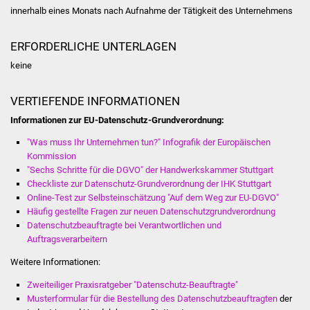
Veranstaltungen
innerhalb eines Monats nach Aufnahme der Tätigkeit des Unternehmens
Stadtfest
ERFORDERLICHE UNTERLAGEN
keine
Ostermarkt
VERTIEFENDE INFORMATIONEN
Einrichtungen
Informationen zur EU-Datenschutz-Grundverordnung:
Hallenbad
"Was muss Ihr Unternehmen tun?" Infografik der Europäischen
Kommission
Stadtbücherei
"Sechs Schritte für die DGVO" der Handwerkskammer Stuttgart
Checkliste zur Datenschutz-Grundverordnung der IHK Stuttgart
Online-Test zur Selbsteinschätzung "Auf dem Weg zur EU-DGVO"
Stadtarchiv
Häufig gestellte Fragen zur neuen Datenschutzgrundverordnung
Datenschutzbeauftragte bei Verantwortlichen und
Zehntscheuer
Auftragsverarbeitern
Weitere Informationen:
Bürgerhaus
Zweiteiliger Praxisratgeber "Datenschutz-Beauftragte"
Kulturhalle
Musterformular für die Bestellung des Datenschutzbeauftragten
der