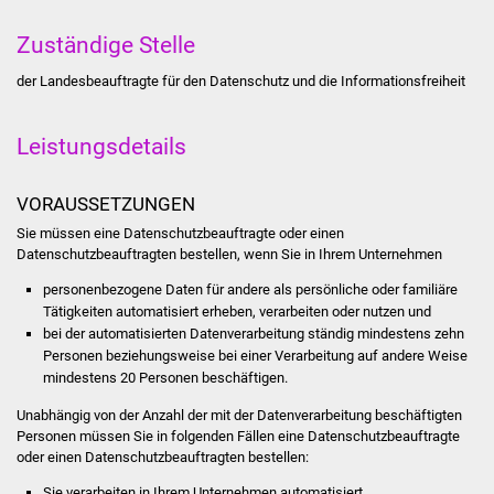
Was erledige ich wo
Zuständige Stelle
der Landesbeauftragte für den Datenschutz und die Informationsfreiheit
Dienstleistungen
Leistungsdetails
Lebenslagen
Formulare
VORAUSSETZUNGEN
Sie müssen eine Datenschutzbeauftragte oder einen
Bürgerinfos
Datenschutzbeauftragten bestellen, wenn Sie in Ihrem Unternehmen
personenbezogene Daten für andere als persönliche oder familiäre
Bildung
Tätigkeiten automatisiert erheben, verarbeiten oder nutzen und
bei der automatisierten Datenverarbeitung ständig mindestens zehn
Schulen
Personen beziehungsweise bei einer Verarbeitung auf andere Weise
mindestens 20 Personen beschäftigen.
Kindergärten
Unabhängig von der Anzahl der mit der Datenverarbeitung beschäftigten
Personen müssen Sie in folgenden Fällen eine Datenschutzbeauftragte
Kolping-Musikschule
oder einen Datenschutzbeauftragten bestellen:
Sie verarbeiten in Ihrem Unternehmen automatisiert