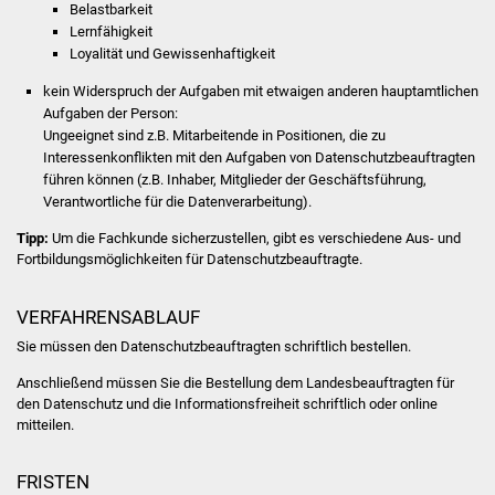
NETZMonitor
Belastbarkeit
Lernfähigkeit
Loyalität und Gewissenhaftigkeit
Gesundheit und Notfall
kein Widerspruch der Aufgaben mit etwaigen anderen hauptamtlichen
Ärzte und Apotheken
Aufgaben der Person
:
Ungeeignet sind z.B. Mitarbeitende in Positionen, die zu
Interessenkonflikten mit den Aufgaben von Datenschutzbeauftragten
Pflege von Angehörigen
führen können (z.B. Inhaber, Mitglieder der Geschäftsführung,
Verantwortliche für die Datenverarbeitung).
Hitzewarnung / UV-
Tipp:
Um die Fachkunde sicherzustellen, gibt es verschiedene Aus- und
Index
Fortbildungsmöglichkeiten für Datenschutzbeauftragte.
ÖPNV
VERFAHRENSABLAUF
Bürgerbus (MOBS)
Sie müssen den Datenschutzbeauftragten schriftlich bestellen.
Anschließend müssen Sie die Bestellung dem Landesbeauftragten für
Abfall und Entsorgung
den Datenschutz und die Informationsfreiheit schriftlich oder online
mitteilen.
Kultur & Freizeit
FRISTEN