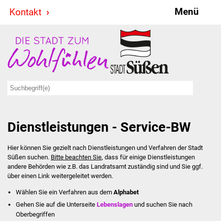
Menü
Kontakt
Stadt & Politik
Bürgermeister
Reden
Gemeinderat
Dienstleistungen - Service-BW
Ausschüsse
Hier können Sie gezielt nach Dienstleistungen und Verfahren der Stadt
Ratsinformationssystem
Süßen suchen.
Bitte beachten Sie
, dass für einige Dienstleistungen
andere Behörden wie z.B. das Landratsamt zuständig sind und Sie ggf.
Jugendbeirat
über einen Link weitergeleitet werden.
Wählen Sie ein Verfahren aus dem
Alphabet
Summerrockfestival
Gehen Sie auf die Unterseite
Lebenslagen
und suchen Sie nach
Oberbegriffen
Hallenbadparty