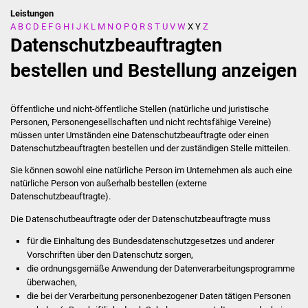
Leistungen
A
B
C
D
E
F
G
H
I
J
K
L
M
N
O
P
Q
R
S
T
U
V
W
X
Y
Z
Stadtverwaltung
Datenschutzbeauftragten
Ansprechpartner
bestellen und Bestellung anzeigen
Behördenwegweiser
Öffentliche und nicht-öffentliche Stellen
(natürliche und juristische
Personen, Personengesellschaften und nicht rechtsfähige Vereine)
Stellenangebote
müssen unter Umständen eine Datenschutzbeauftragte oder einen
Datenschutzbeauftragten bestellen und der zuständigen Stelle mitteilen.
Kontakt
Sie können sowohl eine natürliche Person im Unternehmen als auch eine
natürliche Person von außerhalb bestellen (externe
Veröffentlichungen
Datenschutzbeauftragte).
Die Datenschutbeauftragte oder der Datenschutzbeauftragte muss
Ortsrecht
für die Einhaltung des Bundesdatenschutzgesetzes und anderer
FNP / Bebauungspläne
Vorschriften über den Datenschutz sorgen,
die ordnungsgemäße Anwendung der Datenverarbeitungsprogramme
überwachen,
Wahlen
die bei der Verarbeitung personenbezogener Daten tätigen Personen