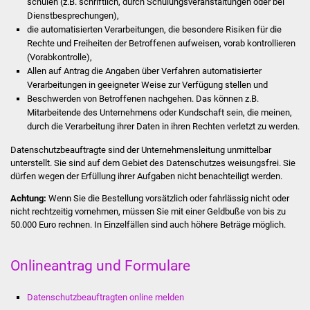
schulen (z.B. schriftlich, durch Schulungsveranstaltungen oder bei
Stadtinfo
Dienstbesprechungen),
die automatisierten Verarbeitungen, die besondere Risiken für die
Jubiläumsjahr 2021
Rechte und Freiheiten der Betroffenen aufweisen, vorab kontrollieren
(Vorabkontrolle),
Allen auf Antrag die Angaben über Verfahren automatisierter
Partnerstädte
Verarbeitungen in geeigneter Weise zur Verfügung stellen und
Beschwerden von Betroffenen nachgehen. Das können z.B.
Projekte
Mitarbeitende des Unternehmens oder Kundschaft sein, die meinen,
durch die Verarbeitung ihrer Daten in ihren Rechten verletzt zu werden.
Schulentwicklung Bizet
Datenschutzbeauftragte sind der Unternehmensleitung unmittelbar
unterstellt. Sie sind auf dem Gebiet des Datenschutzes weisungsfrei. Sie
Sanierung Hallenbad
dürfen wegen der Erfüllung ihrer Aufgaben nicht benachteiligt werden.
Achtung:
Wenn Sie die Bestellung vorsätzlich oder fahrlässig nicht oder
Sanierung Bizethalle
nicht rechtzeitig vornehmen, müssen Sie mit einer Geldbuße von bis zu
50.000 Euro rechnen. In Einzelfällen sind auch höhere Beträge möglich.
Ortsentwicklung
Onlineantrag und Formulare
Presse
Datenschutzbeauftragten online melden
Bürger & Service