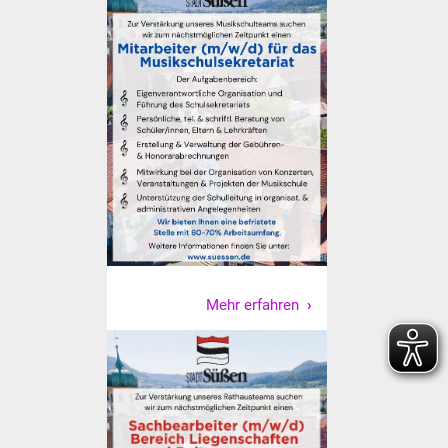
Senioren
Stadtseniorenrat
Sommerwochen für
Ältere
Seniorenwohn- und
Pflegeheim
Familien
Familientreff
Mehr erfahren
Kinder und Jugendliche
Schülerferienprogramm
Migration und Integration