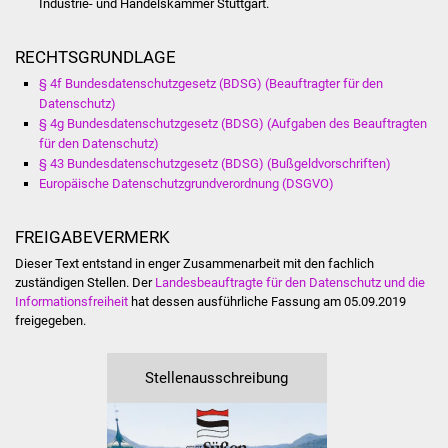
Industrie- und Handelskammer Stuttgart.
Vereine und Parteien
RECHTSGRUNDLAGE
Selbsteintrag Vereine
§ 4f Bundesdatenschutzgesetz (BDSG) (Beauftragter für den
Datenschutz)
Beirat Süßener Vereine
§ 4g Bundesdatenschutzgesetz (BDSG) (Aufgaben des Beauftragten
für den Datenschutz)
§ 43 Bundesdatenschutzgesetz (BDSG) (Bußgeldvorschriften)
Sportanlagen
Europäische Datenschutzgrundverordnung (DSGVO)
Tourismus
FREIGABEVERMERK
Erlebnisregion
Dieser Text entstand in enger Zusammenarbeit mit den fachlich
zuständigen Stellen. Der
Landesbeauftragte für den Datenschutz und die
Schwäbischer Albtrauf
Informationsfreiheit
hat dessen ausführliche Fassung am 05.09.2019
freigegeben.
Route der
Industriekultur
Stellenausschreibung
Lebenslagen