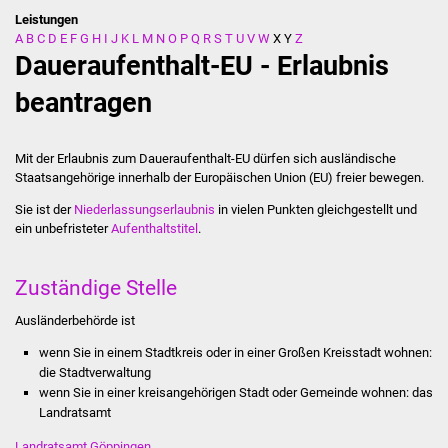
Leistungen
A
B
C
D
E
F
G
H
I
J
K
L
M
N
O
P
Q
R
S
T
U
V
W
X
Y
Z
Stadtverwaltung
Daueraufenthalt-EU - Erlaubnis
Ansprechpartner
beantragen
Behördenwegweiser
Mit der Erlaubnis zum Daueraufenthalt-EU dürfen sich ausländische
Staatsangehörige innerhalb der Europäischen Union (EU) freier bewegen.
Stellenangebote
Sie ist der
Niederlassungserlaubnis
in vielen Punkten gleichgestellt und
ein unbefristeter
Aufenthaltstitel
.
Kontakt
Veröffentlichungen
Zuständige Stelle
Ausländerbehörde ist
Ortsrecht
wenn Sie in einem Stadtkreis oder in einer Großen Kreisstadt wohnen:
FNP / Bebauungspläne
die Stadtverwaltung
wenn Sie in einer kreisangehörigen Stadt oder Gemeinde wohnen: das
Landratsamt
Wahlen
Landratsamt Göppingen