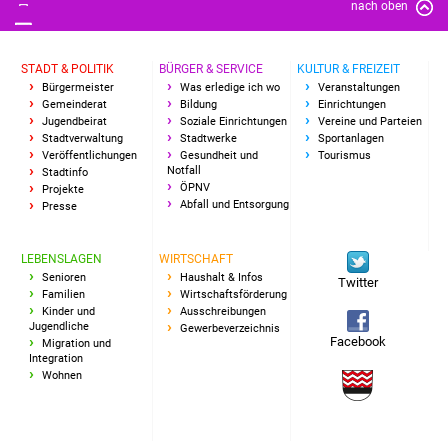
nach oben
STADT & POLITIK
BÜRGER & SERVICE
KULTUR & FREIZEIT
Bürgermeister
Was erledige ich wo
Veranstaltungen
Gemeinderat
Bildung
Einrichtungen
Jugendbeirat
Soziale Einrichtungen
Vereine und Parteien
Stadtverwaltung
Stadtwerke
Sportanlagen
Veröffentlichungen
Gesundheit und
Tourismus
Notfall
Stadtinfo
ÖPNV
Projekte
Abfall und Entsorgung
Presse
LEBENSLAGEN
WIRTSCHAFT
Senioren
Haushalt & Infos
Twitter
Familien
Wirtschaftsförderung
Kinder und
Ausschreibungen
Jugendliche
Gewerbeverzeichnis
Facebook
Migration und
Integration
Wohnen