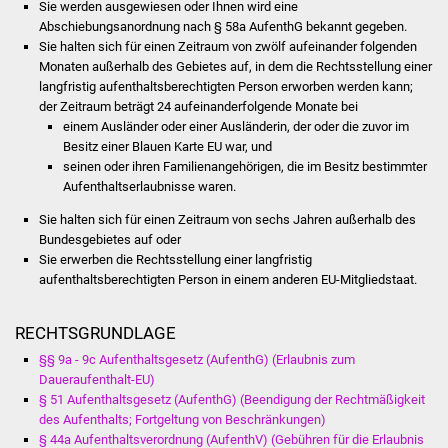
Sie werden ausgewiesen oder Ihnen wird eine
Vereine und Parteien
Abschiebungsanordnung nach § 58a AufenthG bekannt gegeben.
Sie halten sich für einen Zeitraum von zwölf aufeinander folgenden
Monaten außerhalb des Gebietes auf, in dem die Rechtsstellung einer
Selbsteintrag Vereine
langfristig aufenthaltsberechtigten Person erworben werden kann;
der Zeitraum beträgt 24 aufeinanderfolgende Monate bei
Beirat Süßener Vereine
einem Ausländer oder einer Ausländerin, der oder die zuvor im
Besitz einer Blauen Karte EU war, und
Sportanlagen
seinen oder ihren Familienangehörigen, die im Besitz bestimmter
Aufenthaltserlaubnisse waren.
Tourismus
Sie halten sich für einen Zeitraum von sechs Jahren außerhalb des
Bundesgebietes auf oder
Sie erwerben die Rechtsstellung einer langfristig
Erlebnisregion
aufenthaltsberechtigten Person in einem anderen EU-Mitgliedstaat.
Schwäbischer Albtrauf
RECHTSGRUNDLAGE
Route der
Industriekultur
§§ 9a - 9c Aufenthaltsgesetz (AufenthG) (Erlaubnis zum
Daueraufenthalt-EU)
§ 51 Aufenthaltsgesetz (AufenthG) (Beendigung der Rechtmäßigkeit
Lebenslagen
des Aufenthalts; Fortgeltung von Beschränkungen)
§ 44a Aufenthaltsverordnung (AufenthV) (Gebühren für die Erlaubnis