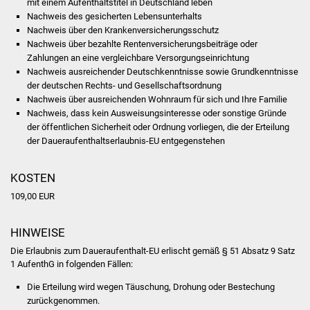
mit einem Aufenthaltstitel in Deutschland leben
Veranstaltungen
Nachweis des gesicherten Lebensunterhalts
Nachweis über den Krankenversicherungsschutz
Stadtfest
Nachweis über bezahlte Rentenversicherungsbeiträge oder
Zahlungen an eine vergleichbare Versorgungseinrichtung
Ostermarkt
Nachweis ausreichender Deutschkenntnisse sowie Grundkenntnisse
der deutschen Rechts- und Gesellschaftsordnung
Nachweis über ausreichenden Wohnraum für sich und Ihre Familie
Einrichtungen
Nachweis, dass kein Ausweisungsinteresse oder sonstige Gründe
der öffentlichen Sicherheit oder Ordnung vorliegen, die der Erteilung
Hallenbad
der Daueraufenthaltserlaubnis-EU entgegenstehen
Stadtbücherei
KOSTEN
109,00 EUR
Stadtarchiv
Zehntscheuer
HINWEISE
Die Erlaubnis zum Daueraufenthalt-EU erlischt gemäß § 51 Absatz 9 Satz
Bürgerhaus
1 AufenthG in folgenden Fällen:
Die Erteilung wird wegen Täuschung, Drohung oder Bestechung
Kulturhalle
zurückgenommen.