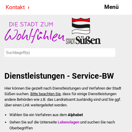
Menü
Kontakt
Stadt & Politik
Bürgermeister
Reden
Gemeinderat
Dienstleistungen - Service-BW
Ausschüsse
Hier können Sie gezielt nach Dienstleistungen und Verfahren der Stadt
Ratsinformationssystem
Süßen suchen.
Bitte beachten Sie
, dass für einige Dienstleistungen
andere Behörden wie z.B. das Landratsamt zuständig sind und Sie ggf.
Jugendbeirat
über einen Link weitergeleitet werden.
Wählen Sie ein Verfahren aus dem
Alphabet
Summerrockfestival
Gehen Sie auf die Unterseite
Lebenslagen
und suchen Sie nach
Oberbegriffen
Hallenbadparty