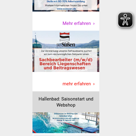
Freundeskreis Asyl
Ukraine-Hilfe
Mehr erfahren
Wohnen
Bauen in Süßen
Wohnimmobilien +
Baugrundstücke
mehr erfahren
Wirtschaft
Hallenbad: Saisonstart und
Haushalt & Infos
Webshop
Wirtschaftsförderung
Gewerbeimmobilien