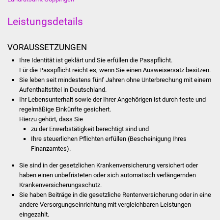
Stadtinfo
Leistungsdetails
Jubiläumsjahr 2021
VORAUSSETZUNGEN
Partnerstädte
Ihre Identität ist geklärt und Sie erfüllen die Passpflicht.
Für die Passpflicht reicht es, wenn Sie einen
Ausweisersatz
besitzen.
Projekte
Sie leben seit mindestens fünf Jahren ohne Unterbrechung mit einem
Aufenthaltstitel in Deutschland.
Ihr Lebensunterhalt sowie der Ihrer Angehörigen ist durch feste und
Schulentwicklung Bizet
regelmäßige Einkünfte gesichert.
Hierzu gehört, dass Sie
Sanierung Hallenbad
zu der Erwerbstätigkeit berechtigt sind und
Ihre steuerlichen Pflichten erfüllen (Bescheinigung Ihres
Sanierung Bizethalle
Finanzamtes).
Sie sind in der gesetzlichen Krankenversicherung versichert oder
Ortsentwicklung
haben einen unbefristeten oder sich automatisch verlängernden
Krankenversicherungsschutz.
Presse
Sie haben Beiträge in die gesetzliche Rentenversicherung oder in eine
andere Versorgungseinrichtung mit vergleichbaren Leistungen
eingezahlt.
Bürger & Service