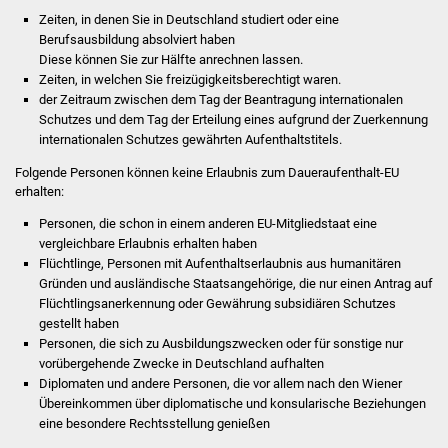
Volkshochschule
Zeiten, in denen Sie in Deutschland studiert oder eine
Berufsausbildung absolviert haben
Soziale Einrichtungen
Diese können Sie zur Hälfte anrechnen lassen.
Zeiten, in welchen Sie freizügigkeitsberechtigt waren.
der Zeitraum zwischen dem Tag der Beantragung internationalen
Kirchen
Schutzes und dem Tag der Erteilung eines aufgrund der Zuerkennung
internationalen Schutzes gewährten Aufenthaltstitels.
Lokale Agenda
Folgende Personen können keine Erlaubnis zum Daueraufenthalt-EU
erhalten:
Jugendhaus
Personen, die schon in einem anderen EU-Mitgliedstaat eine
Fachteam Jugend
vergleichbare Erlaubnis erhalten haben
Flüchtlinge, Personen mit Aufenthaltserlaubnis aus humanitären
Gründen und ausländische Staatsangehörige, die nur einen Antrag auf
Kinder- und
Flüchtlingsanerkennung oder Gewährung subsidiären Schutzes
Familienzentrum
gestellt haben
Personen, die sich zu Ausbildungszwecken oder für sonstige nur
Stadtwerke
vorübergehende Zwecke in Deutschland aufhalten
Diplomaten und andere Personen, die vor allem nach den Wiener
Übereinkommen über diplomatische und konsularische Beziehungen
Suenergie
eine besondere Rechtsstellung genießen