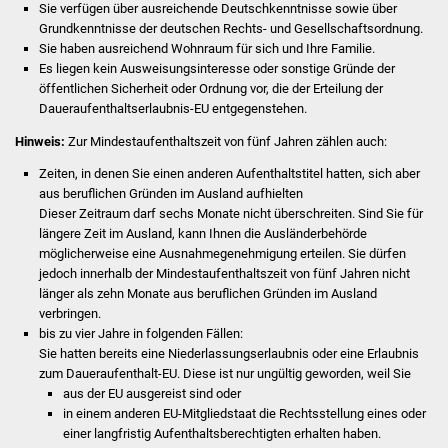
Sie verfügen über ausreichende Deutschkenntnisse sowie über
Grundkenntnisse der deutschen Rechts- und Gesellschaftsordnung.
Was erledige ich wo
Sie haben ausreichend Wohnraum für sich und Ihre Familie.
Es liegen kein Ausweisungsinteresse oder sonstige Gründe der
Dienstleistungen
öffentlichen Sicherheit oder Ordnung vor, die der Erteilung der
Daueraufenthaltserlaubnis-EU entgegenstehen.
Lebenslagen
Hinweis:
Zur Mindestaufenthaltszeit von fünf Jahren zählen auch:
Zeiten, in denen Sie einen anderen Aufenthaltstitel hatten, sich aber
Formulare
aus beruflichen Gründen im Ausland aufhielten
Dieser Zeitraum darf sechs Monate nicht überschreiten. Sind Sie für
Bürgerinfos
längere Zeit im Ausland, kann Ihnen die Ausländerbehörde
möglicherweise eine Ausnahmegenehmigung erteilen. Sie dürfen
Bildung
jedoch innerhalb der Mindestaufenthaltszeit von fünf Jahren nicht
länger als zehn Monate aus beruflichen Gründen im Ausland
verbringen.
Schulen
bis zu vier Jahre in folgenden Fällen:
Sie hatten bereits eine Niederlassungserlaubnis oder eine Erlaubnis
Kindergärten
zum Daueraufenthalt-E
U
. Diese ist nur ungültig geworden, weil Sie
aus der EU ausgereist sind oder
Kolping-Musikschule
in einem anderen EU-Mitgliedstaat die Rechtsstellung eines oder
einer langfristig Aufenthaltsberechtigten erhalten haben.