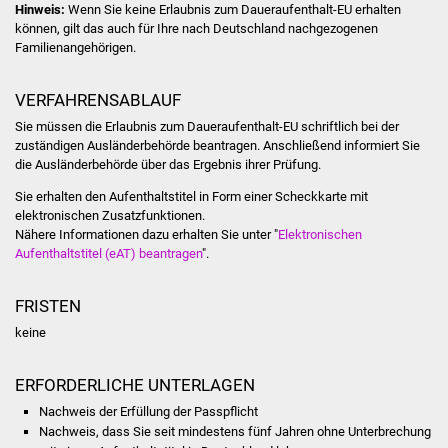
NETZMonitor
Hinweis:
Wenn Sie keine Erlaubnis zum Daueraufenthalt-EU erhalten
können, gilt das auch für Ihre nach Deutschland nachgezogenen
Familienangehörigen.
Gesundheit und Notfall
VERFAHRENSABLAUF
Ärzte und Apotheken
Sie müssen die Erlaubnis zum Daueraufenthalt-EU schriftlich bei der
zuständigen Ausländerbehörde beantragen. Anschließend informiert Sie
Pflege von Angehörigen
die Ausländerbehörde über das Ergebnis ihrer Prüfung.
Hitzewarnung / UV-
Sie erhalten den Aufenthaltstitel in Form einer Scheckkarte mit
elektronischen Zusatzfunktionen.
Index
Nähere Informationen dazu erhalten Sie unter "
Elektronischen
Aufenthaltstitel (eAT) beantragen
".
ÖPNV
FRISTEN
Bürgerbus (MOBS)
keine
Abfall und Entsorgung
ERFORDERLICHE UNTERLAGEN
Kultur & Freizeit
Nachweis der Erfüllung der Passpflicht
Nachweis, dass Sie seit mindestens fünf Jahren ohne Unterbrechung