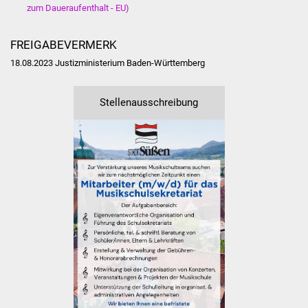
Senioren
zum Daueraufenthalt - EU)
Stadtseniorenrat
FREIGABEVERMERK
18.08.2023 Justizministerium Baden-Württemberg
Sommerwochen für
Ältere
Stellenausschreibung
Seniorenwohn- und
Pflegeheim
Familien
Familientreff
Kinder und Jugendliche
Schülerferienprogramm
Migration und Integration