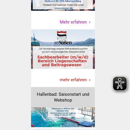
Vereine und Parteien
Selbsteintrag Vereine
Mehr erfahren
Beirat Süßener Vereine
Sportanlagen
Tourismus
Erlebnisregion
mehr erfahren
Schwäbischer Albtrauf
Hallenbad: Saisonstart und
Route der
Webshop
Industriekultur
Lebenslagen