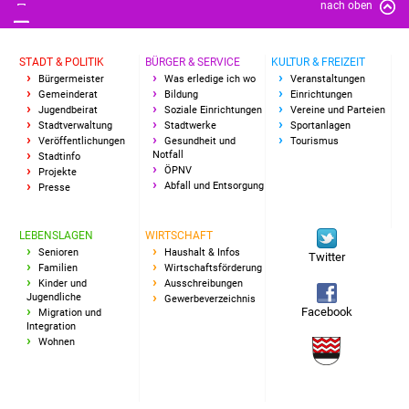
nach oben
Freundeskreis Asyl
STADT & POLITIK
BÜRGER & SERVICE
KULTUR & FREIZEIT
Ukraine-Hilfe
Bürgermeister
Was erledige ich wo
Veranstaltungen
Gemeinderat
Bildung
Einrichtungen
Wohnen
Jugendbeirat
Soziale Einrichtungen
Vereine und Parteien
Stadtverwaltung
Stadtwerke
Sportanlagen
Veröffentlichungen
Gesundheit und
Tourismus
Bauen in Süßen
Notfall
Stadtinfo
ÖPNV
Projekte
Abfall und Entsorgung
Presse
Wohnimmobilien +
Baugrundstücke
LEBENSLAGEN
WIRTSCHAFT
Senioren
Haushalt & Infos
Twitter
Wirtschaft
Familien
Wirtschaftsförderung
Kinder und
Ausschreibungen
Jugendliche
Gewerbeverzeichnis
Haushalt & Infos
Facebook
Migration und
Integration
Wohnen
Wirtschaftsförderung
Gewerbeimmobilien