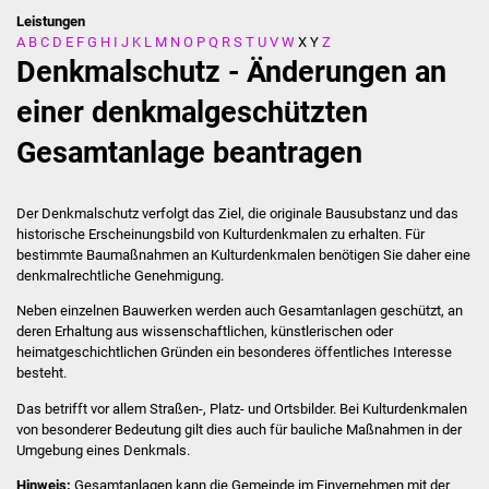
Leistungen
A
B
C
D
E
F
G
H
I
J
K
L
M
N
O
P
Q
R
S
T
U
V
W
X
Y
Z
Stadtverwaltung
Denkmalschutz - Änderungen an
Ansprechpartner
einer denkmalgeschützten
Gesamtanlage beantragen
Behördenwegweiser
Stellenangebote
Der Denkmalschutz verfolgt das Ziel, die originale Bausubstanz und das
historische Erscheinungsbild von Kulturdenkmalen zu erhalten. Für
Kontakt
bestimmte Baumaßnahmen an Kulturdenkmalen benötigen Sie daher eine
denkmalrechtliche Genehmigung.
Veröffentlichungen
Neben einzelnen Bauwerken werden auch Gesamtanlagen geschützt, an
deren Erhaltung aus wissenschaftlichen, künstlerischen oder
heimatgeschichtlichen Gründen ein besonderes öffentliches Interesse
Ortsrecht
besteht.
FNP / Bebauungspläne
Das betrifft vor allem Straß
en-, Platz- und Ortsbilder. Bei Kulturdenkmalen
von besonderer Bedeutung gilt dies auch für bauliche Maßnahmen in der
Umgebung eines Denkmals.
Wahlen
Hinweis:
Gesamtanlagen kann die Gemeinde im Einvernehmen mit der