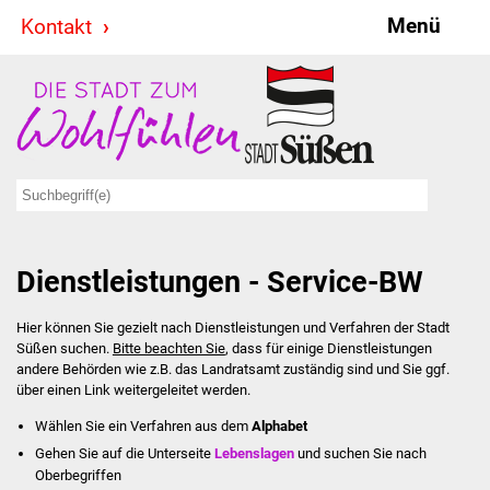
Menü
Kontakt
Stadt & Politik
Bürgermeister
Reden
Gemeinderat
Dienstleistungen - Service-BW
Ausschüsse
Hier können Sie gezielt nach Dienstleistungen und Verfahren der Stadt
Ratsinformationssystem
Süßen suchen.
Bitte beachten Sie
, dass für einige Dienstleistungen
andere Behörden wie z.B. das Landratsamt zuständig sind und Sie ggf.
Jugendbeirat
über einen Link weitergeleitet werden.
Wählen Sie ein Verfahren aus dem
Alphabet
Summerrockfestival
Gehen Sie auf die Unterseite
Lebenslagen
und suchen Sie nach
Oberbegriffen
Hallenbadparty