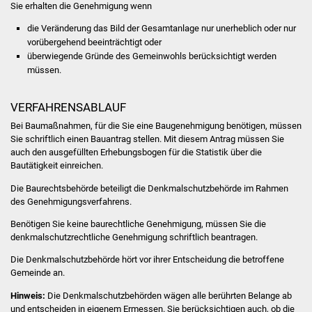
Sie erhalten die Genehmigung wenn
Was erledige ich wo
die Veränderung das Bild der Gesamtanlage nur unerheblich oder nur
vorübergehend beeinträchtigt oder
überwiegende Gründe des Gemeinwohls berücksichtigt werden
Dienstleistungen
müssen.
Lebenslagen
VERFAHRENSABLAUF
Formulare
Bei Baumaßnahmen, für die Sie eine Baugenehmigung benötigen, müssen
Sie schriftlich einen Bauantrag stellen.
Mit diesem Antrag müssen Sie
auch den ausgefüllten
Erhebungsbogen für die Statistik über die
Bürgerinfos
Bautätigkeit einreichen.
Bildung
Die Baurechtsbehörde beteiligt die Denkmalschutzbehörde im Rahmen
des Genehmigungsverfahrens.
Schulen
Benötigen Sie keine baurechtliche Genehmigung, müssen Sie die
denkmalschutzrechtliche Genehmigung schriftlich beantragen.
Kindergärten
Die Denkmalschutzbehörde hört vor ihrer Entscheidung die
betroffene
Gemeinde an.
Kolping-Musikschule
Hinweis:
Die Denkmalschutzbehörden wägen alle berührten Belange ab
und entscheiden in eigenem Ermessen. Sie berücksichtigen auch, ob die