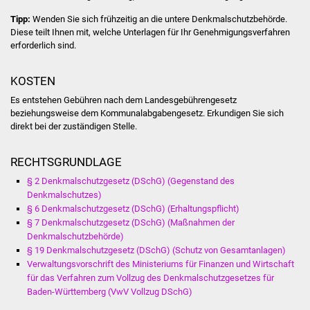
NETZMonitor
Tipp:
Wenden Sie sich frühzeitig an die untere Denkmalschutzbehörde.
Diese teilt Ihnen mit, welche Unterlagen für Ihr Genehmigungsverfahren
Gesundheit und Notfall
erforderlich sind.
Ärzte und Apotheken
KOSTEN
Es entstehen Gebühren nach dem Landesgebührengesetz
Pflege von Angehörigen
beziehungsweise dem Kommunalabgabengesetz. Erkundigen Sie sich
direkt bei der zuständigen Stelle.
Hitzewarnung / UV-
Index
RECHTSGRUNDLAGE
§ 2 Denkmalschutzgesetz (DSchG) (Gegenstand des
ÖPNV
Denkmalschutzes)
§ 6 Denkmalschutzgesetz (DSchG) (Erhaltungspflicht)
Bürgerbus (MOBS)
§ 7 Denkmalschutzgesetz (DSchG) (Maßnahmen der
Denkmalschutzbehörde)
Abfall und Entsorgung
§ 19 Denkmalschutzgesetz (DSchG) (Schutz von Gesamtanlagen)
Verwaltungsvorschrift des Ministeriums für Finanzen und Wirtschaft
für das Verfahren zum Vollzug des Denkmalschutzgesetzes für
Kultur & Freizeit
Baden-Württemberg (VwV Vollzug DSchG)