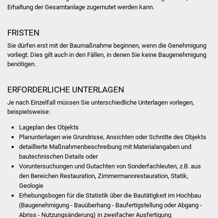
Volkshochschule
Erhaltung der Gesamtanlage zugemutet werden kann.
Soziale Einrichtungen
FRISTEN
Sie dürfen erst mit der Baumaßnahme beginnen, wenn die Genehmigung
Kirchen
vorliegt. Dies gilt auch in den Fällen, in denen Sie keine Baugenehmigung
benötigen.
Lokale Agenda
ERFORDERLICHE UNTERLAGEN
Jugendhaus
Je nach Einzelfall müssen Sie unterschiedliche Unterlagen vorlegen,
beispielsweise:
Fachteam Jugend
Lageplan des Objekts
Planunterlagen wie Grundrisse, Ansichten oder Schnitte des Objekts
Kinder- und
detaillierte Maßnahmenbeschreibung mit Materialangaben und
Familienzentrum
bautechnischen Details oder
Voruntersuchungen und Gutachten von Sonderfachleuten, z.B. aus
Stadtwerke
den Bereichen Restauration, Zimmermannrestauration, Statik,
Geologie
Erhebungsbogen für die Statistik über die Bautätigkeit im Hochbau
Suenergie
(Baugenehmigung - Bauüberhang - Baufertigstellung oder Abgang -
Abriss - Nutzungsänderung) in zweifacher Ausfertigung