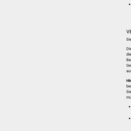
V
Si
Di
di
Ba
Ge
au
Hi
be
Si
mü