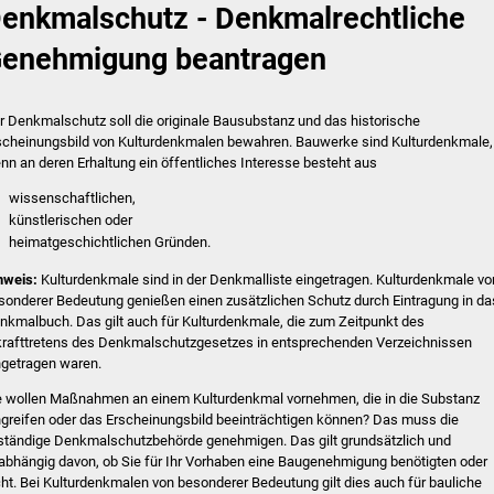
enkmalschutz - Denkmalrechtliche
enehmigung beantragen
r Denkmalschutz soll die originale Bausubstanz und das historische
scheinungsbild von Kulturdenkmalen bewahren. Bauwerke sind Kulturdenkmale,
nn an deren Erhaltung ein öffentliches Interesse besteht aus
wissenschaftlichen,
künstlerischen oder
heimatgeschichtlichen Gründen.
nweis:
Kulturdenkmale sind in der Denkmalliste eingetragen. Kulturdenkmale vo
sonderer Bedeutung genießen einen zusätzlichen Schutz durch Eintragung in da
nkmalbuch. Das gilt auch für Kulturdenkmale, die zum Zeitpunkt des
krafttretens des Denkmalschutzgesetzes in entsprechenden Verzeichnissen
ngetragen waren.
e wollen Maßnahmen an einem Kulturdenkmal vornehmen, die in die Substanz
ngreifen oder das Erscheinungsbild beeinträchtigen können? Das muss die
ständige Denkmalschutzbehörde genehmigen. Das gilt grundsätzlich und
abhängig davon, ob Sie für Ihr Vorhaben eine Baugenehmigung benötigten oder
cht. Bei Kulturdenkmalen von besonderer Bedeutung gilt dies auch für bauliche