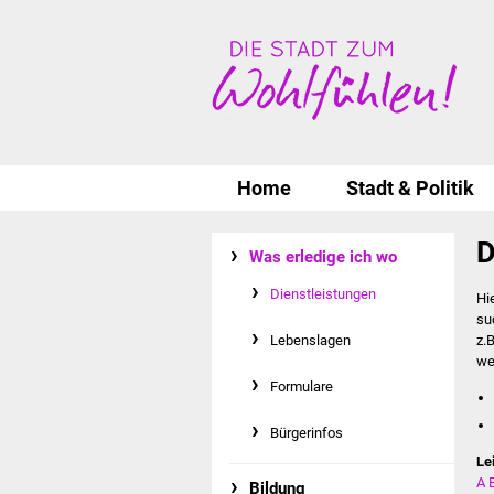
Home
Stadt & Politik
D
Was erledige ich wo
Dienstleistungen
Hi
su
Lebenslagen
z.
we
Formulare
Bürgerinfos
Le
A
Bildung