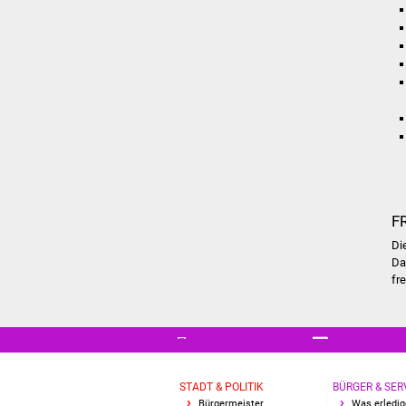
F
Di
D
fr
STADT & POLITIK
BÜRGER & SER
Bürgermeister
Was erledig