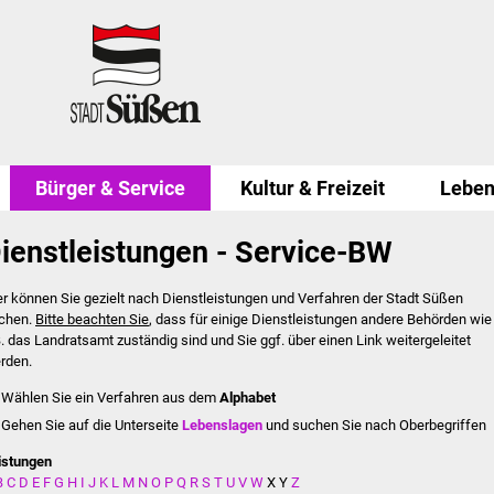
Bürger & Service
Kultur & Freizeit
Leben
ienstleistungen - Service-BW
er können Sie gezielt nach Dienstleistungen und Verfahren der Stadt Süßen
chen.
Bitte beachten Sie
, dass für einige Dienstleistungen andere Behörden wie
B. das Landratsamt zuständig sind und Sie ggf. über einen Link weitergeleitet
rden.
Wählen Sie ein Verfahren aus dem
Alphabet
Gehen Sie auf die Unterseite
Lebenslagen
und suchen Sie nach Oberbegriffen
istungen
B
C
D
E
F
G
H
I
J
K
L
M
N
O
P
Q
R
S
T
U
V
W
X
Y
Z