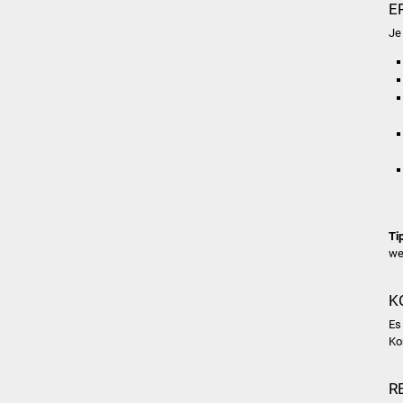
E
Je
Ti
we
K
Es
Ko
R