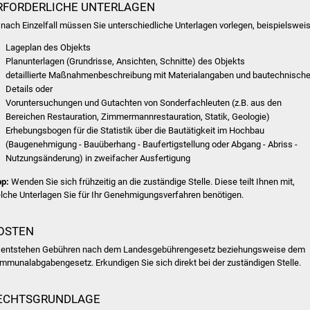
RFORDERLICHE UNTERLAGEN
 nach Einzelfall müssen Sie unterschiedliche Unterlagen vorlegen, beispielsweis
Lageplan des Objekts
Planunterlagen (Grundrisse, Ansichten, Schnitte) des Objekts
detaillierte Maßnahmenbeschreibung mit Materialangaben und bautechnisch
Details oder
Voruntersuchungen und Gutachten von Sonderfachleuten (z.B. aus den
Bereichen Restauration, Zimmermannrestauration, Statik, Geologie)
Erhebungsbogen für die Statistik über die Bautätigkeit im Hochbau
(Baugenehmigung - Bauüberhang - Baufertigstellung oder Abgang - Abriss -
Nutzungsänderung) in zweifacher Ausfertigung
pp:
Wenden Sie sich frühzeitig an die zuständige Stelle. Diese teilt Ihnen mit,
lche Unterlagen Sie für Ihr Genehmigungsverfahren benötigen.
OSTEN
 entstehen Gebühren nach dem Landesgebührengesetz beziehungsweise dem
mmunalabgabengesetz. Erkundigen Sie sich direkt bei der zuständigen Stelle.
ECHTSGRUNDLAGE