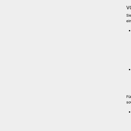
V
Si
ei
Fü
so