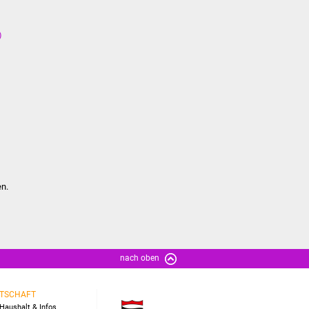
)
en.
nach oben
TSCHAFT
Haushalt & Infos