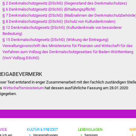
§ 2 Denkmalschutzgesetz (DSchG) (Gegenstand des Denkmalschutzes)
§ 6 Denkmalschutzgesetz (DSchG) (Erhaltungspflicht)
§ 7 Denkmalschutzgesetz (DSchG) (Maßnahmen der Denkmalschutzbehörde
§ 8 Denkmalschutzgesetz (DSchG) (Schutz von Kulturdenkmalen)
§ 12 Denkmalschutzgesetz (DSchG) (Kulturdenkmale von besonderer
Bedeutung)
§ 15 Denkmalschutzgesetz (DSchG) (Wirkung der Eintragung)
Verwaltungsvorschrift des Ministeriums für Finanzen und Wirtschaft für das
Verfahren zum Vollzug des Denkmalschutzgesetzes für Baden-Württemberg
(VwV Vollzug DSchG)
REIGABEVERMERK
eser Text entstand in enger Zusammenarbeit mit den fachlich zuständigen Stell
as
Wirtschaftsministerium
hat dessen ausführliche Fassung am 28.01.2020
eigegeben.
VICE
KULTUR & FREIZEIT
LEBENSLAGEN
WIR
e ich wo
Veranstaltungen
Senioren