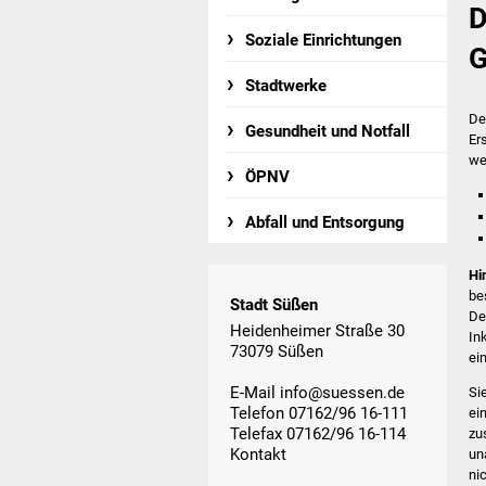
D
Soziale Einrichtungen
G
Stadtwerke
De
Gesundheit und Notfall
Er
we
ÖPNV
Abfall und Entsorgung
Hi
be
Stadt Süßen
De
Heidenheimer Straße 30
In
73079 Süßen
ei
E-Mail
info@suessen.de
Si
Telefon 07162/96 16-111
ei
Telefax 07162/96 16-114
zu
Kontakt
un
ni