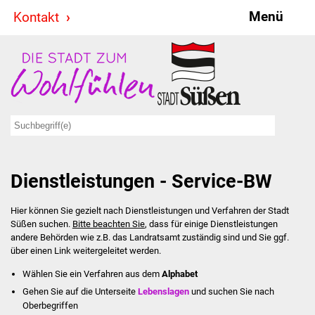
Menü
Kontakt
Stadt & Politik
Bürgermeister
Reden
Gemeinderat
Dienstleistungen - Service-BW
Ausschüsse
Hier können Sie gezielt nach Dienstleistungen und Verfahren der Stadt
Ratsinformationssystem
Süßen suchen.
Bitte beachten Sie
, dass für einige Dienstleistungen
andere Behörden wie z.B. das Landratsamt zuständig sind und Sie ggf.
Jugendbeirat
über einen Link weitergeleitet werden.
Wählen Sie ein Verfahren aus dem
Alphabet
Summerrockfestival
Gehen Sie auf die Unterseite
Lebenslagen
und suchen Sie nach
Oberbegriffen
Hallenbadparty