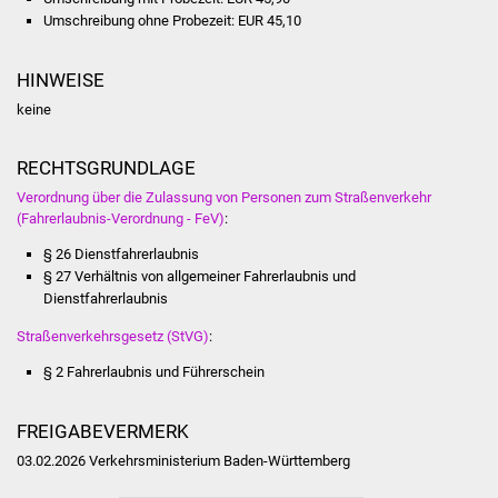
Volkshochschule
Umschreibung ohne Probezeit: EUR 45,10
Soziale Einrichtungen
HINWEISE
keine
Kirchen
RECHTSGRUNDLAGE
Lokale Agenda
Verordnung über die Zulassung von Personen zum Straßenverkehr
Jugendhaus
(Fahrerlaubnis-Verordnung - FeV)
:
§ 26 Dienstfahrerlaubnis
Fachteam Jugend
§ 27 Verhältnis von allgemeiner Fahrerlaubnis und
Dienstfahrerlaubnis
Kinder- und
Straßenverkehrsgesetz (StVG)
:
Familienzentrum
§ 2 Fahrerlaubnis und Führerschein
Stadtwerke
FREIGABEVERMERK
Suenergie
03.02.2026
Verkehrsministerium Baden-Württemberg