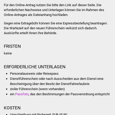
Für den Online-Antrag nutzen Sie bitte den Link auf dieser Seite. Die
Was erledige ich wo
erforderlichen Nachweise und Unterlagen können Sie im Rahmen des
Online-Antrages als Dateianhang hochladen.
Dienstleistungen
Gegen eine Extragebühr können Sie eine Expressbestellung bea
n
tragen.
Die Wartezeit auf den neuen Führerschein verkürzt sich dadurch.
Auskünfte erteilt Ihnen Ihre Behörde.
Lebenslagen
Formulare
FRISTEN
keine
Bürgerinfos
ERFORDERLICHE UNTERLAGEN
Bildung
Personalausweis oder Reisepass
Dienstführerschein oder nach Ausscheiden aus dem Dienst eine
Schulen
Bescheinigung über den Besitz der Dienstfahrerlaubnis
ziviler Führerschein (wenn vorhanden)
Kindergärten
ein
Passfoto
, das den Bestimmungen der Passverordnung entspricht
Kolping-Musikschule
KOSTEN
Umschreibung mit Probezeit: EUR 45,90