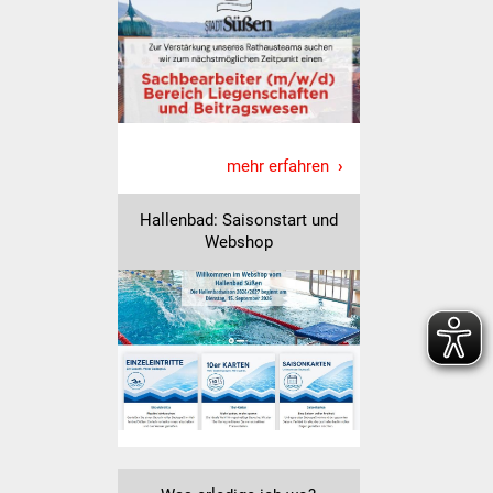
Veranstaltungen
Stadtfest
Ostermarkt
Einrichtungen
mehr erfahren
Hallenbad
Hallenbad: Saisonstart und
Webshop
Stadtbücherei
Stadtarchiv
Zehntscheuer
Bürgerhaus
Kulturhalle