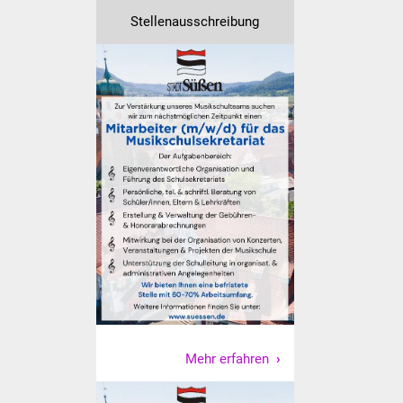
NETZMonitor
Stellenausschreibung
Gesundheit und Notfall
Ärzte und Apotheken
Pflege von Angehörigen
Hitzewarnung / UV-
Index
ÖPNV
Bürgerbus (MOBS)
Abfall und Entsorgung
Mehr erfahren
Kultur & Freizeit