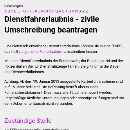
Leistungen
A
B
C
D
E
F
G
H
I
J
K
L
M
N
O
P
Q
R
S
T
U
V
W
X
Y
Z
Stadtverwaltung
Dienstfahrerlaubnis - zivile
Ansprechpartner
Umschreibung beantragen
Behördenwegweiser
Eine dienstlich erworbene Dienstfahrerlaubnis können Sie in eine "zivile",
das heißt
allgemeine Fahrerlaubnis
, umschreiben lassen.
Stellenangebote
Mit einer Dienstfahrerlaubnis der Bundeswehr, der Bundespolizei und der
Polizei dürfen Sie nur Dienstfahrzeuge fahren. Sie gilt nur für die Dauer
Kontakt
des Dienstverhältnisses.
Veröffentlichungen
Achtung: Ab dem 19. Januar 2013 ausgestellte Kartenführerscheine sind
auf 15 Jahre befristet. Die Befristung betrifft aber nur das
Führerscheindokument. Dies muss alle 15 Jahre erneuert werden.
Ortsrecht
Regelmäßige ärztliche Untersuchungen oder sonstige Prüfungen sind mit
dem Dokumententausch nicht verbunden.
FNP / Bebauungspläne
Zuständige Stelle
Wahlen
die Führerscheinstelle Ihres Wohnortes