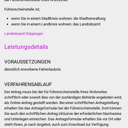
Stadtinfo
Führerscheinstelle ist,
Jubiläumsjahr 2021
wenn Sie in einem Stadtkreis wohnen: die Stadtverwaltung
wenn Sie in einem Landkreis wohnen: das Landratsamt
Partnerstädte
Landratsamt Göppingen
Projekte
Leistungsdetails
Schulentwicklung Bizet
VORAUSSETZUNGEN
dienstlich erworbene Fahrerlaubnis
Sanierung Hallenbad
VERFAHRENSABLAUF
Sanierung Bizethalle
Der Antrag muss bei der für Führerscheinstelle Ihres Wohnortes
schriftlich oder soweit dies von der zuständigen Behörde angeboten wird,
Ortsentwicklung
als Online-Antrag gestellt werden. Bei einer schriftlichen Antragstellung
erhalten Sie das Antragsformular bei der Führerscheinstelle. Dort können
Presse
Sie auch den schriftlichen Antrag inklusive der erforderlichen Nachweise
und Unterlagen einreichen. Das Antragsformular erhalten Sie vor Ort oder
steht Ihnen, je nach Angebot, auch zum Download zur Verfügung.
Bürger & Service