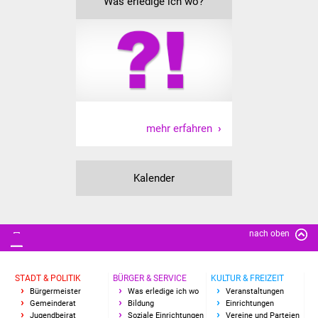
Was erledige ich wo?
Vereine und Parteien
Selbsteintrag Vereine
Beirat Süßener Vereine
Sportanlagen
mehr erfahren
Tourismus
Kalender
Erlebnisregion
Schwäbischer Albtrauf
nach oben
Route der
Industriekultur
STADT & POLITIK
BÜRGER & SERVICE
KULTUR & FREIZEIT
Lebenslagen
Bürgermeister
Was erledige ich wo
Veranstaltungen
Gemeinderat
Bildung
Einrichtungen
Jugendbeirat
Soziale Einrichtungen
Vereine und Parteien