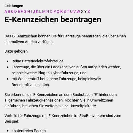
Leistungen
A
B
C
D
E
F
G
H
I
J
K
L
M
N
O
P
Q
R
S
T
U
V
W
X
Y
Z
Stadtverwaltung
E-Kennzeichen beantragen
Ansprechpartner
Das E-Kennzeichen können Sie für Fahrzeuge beantragen, die über einen
Behördenwegweiser
alternativen Antrieb verfügen.
Dazu gehören:
Stellenangebote
Reine Batterieelektrofahrzeuge,
Fahrzeuge, die über ein Ladekabel von außen aufgeladen werden,
Kontakt
beispielsweise Plug-In-Hybridfahrzeuge, und
mit Wasserstoff betriebene Fahrzeuge, beispielsweis
Veröffentlichungen
Brennstoffzellenautos.
Sie erkennen ein E-Kennzeichen an dem Buchstaben "E" hinter dem
Ortsrecht
allgemeinen Fahrzeugkennzeichen. Möchten Sie in Umweltzonen
einfahren, brauchen Sie weiterhin eine Umweltplakette.
FNP / Bebauungspläne
Vorteile für Fahrzeuge mit E-Kennzeichen im Straßenverkehr sind zum
Beispiel:
Wahlen
kostenfreies Parken,