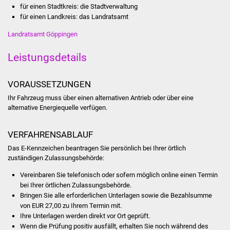
für einen Stadtkreis: die Stadtverwaltung
für einen Landkreis: das Landratsamt
Was erledige ich wo
Landratsamt Göppingen
Dienstleistungen
Leistungsdetails
Lebenslagen
VORAUSSETZUNGEN
Formulare
Ihr Fahrzeug muss über einen alternativen Antrieb oder über eine
alternative Energiequelle verfügen.
Bürgerinfos
VERFAHRENSABLAUF
Bildung
Das E-Kennzeichen beantragen Sie persönlich bei Ihrer örtlich
zuständigen Zulassungsbehörde:
Schulen
Vereinbaren Sie telefonisch oder sofern möglich online einen Termin
bei Ihrer örtlichen Zulassungsbehörde.
Kindergärten
Bringen Sie alle erforderlichen Unterlagen sowie die Bezahlsumme
von EUR 27,00 zu Ihrem Termin mit.
Kolping-Musikschule
Ihre Unterlagen werden direkt vor Ort geprüft.
Wenn die Prüfung positiv ausfällt, erhalten Sie noch während des