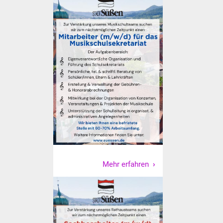
Veranstaltungen
Stadtfest
Ostermarkt
Einrichtungen
Hallenbad
Stadtbücherei
Stadtarchiv
Mehr erfahren
Zehntscheuer
Bürgerhaus
Kulturhalle