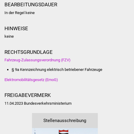
NETZMonitor
BEARBEITUNGSDAUER
In der Regel keine
Gesundheit und Notfall
HINWEISE
Ärzte und Apotheken
keine
Pflege von Angehörigen
RECHTSGRUNDLAGE
Hitzewarnung / UV-
Fahrzeug-Zulassungsverordnung (FZV)
Index
§ 9a
Kennzeichnung elektrisch betriebener Fahrzeuge
Elektromobilitätsgesetz (EmoG)
ÖPNV
Bürgerbus (MOBS)
FREIGABEVERMERK
11.04.2023 Bundesverkehrsministerium
Abfall und Entsorgung
Stellenausschreibung
Kultur & Freizeit