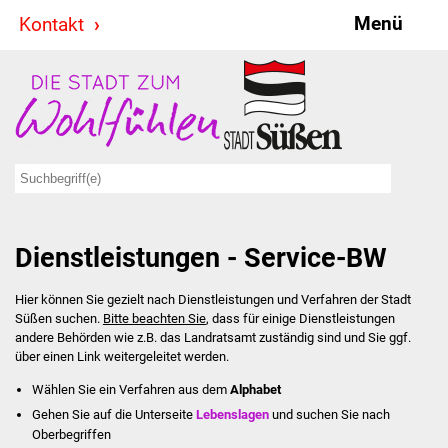
Menü
Kontakt
Stadt & Politik
Bürgermeister
Reden
Gemeinderat
Dienstleistungen - Service-BW
Ausschüsse
Hier können Sie gezielt nach Dienstleistungen und Verfahren der Stadt
Ratsinformationssystem
Süßen suchen.
Bitte beachten Sie
, dass für einige Dienstleistungen
andere Behörden wie z.B. das Landratsamt zuständig sind und Sie ggf.
Jugendbeirat
über einen Link weitergeleitet werden.
Wählen Sie ein Verfahren aus dem
Alphabet
Summerrockfestival
Gehen Sie auf die Unterseite
Lebenslagen
und suchen Sie nach
Oberbegriffen
Hallenbadparty