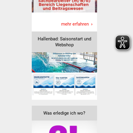
Vereine und Parteien
Selbsteintrag Vereine
mehr erfahren
Beirat Süßener Vereine
Hallenbad: Saisonstart und
Webshop
Sportanlagen
Tourismus
Erlebnisregion
Schwäbischer Albtrauf
Route der
Industriekultur
Was erledige ich wo?
Lebenslagen