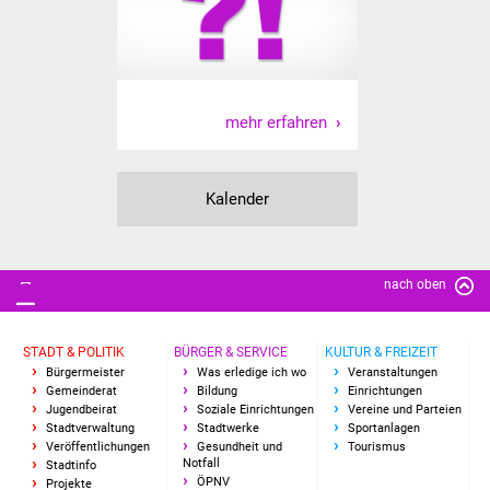
Senioren
Stadtseniorenrat
Sommerwochen für
mehr erfahren
Ältere
Seniorenwohn- und
Kalender
Pflegeheim
Familien
nach oben
Familientreff
STADT & POLITIK
BÜRGER & SERVICE
KULTUR & FREIZEIT
Kinder und Jugendliche
Bürgermeister
Was erledige ich wo
Veranstaltungen
Gemeinderat
Bildung
Einrichtungen
Jugendbeirat
Soziale Einrichtungen
Vereine und Parteien
Schülerferienprogramm
Stadtverwaltung
Stadtwerke
Sportanlagen
Veröffentlichungen
Gesundheit und
Tourismus
Notfall
Migration und Integration
Stadtinfo
ÖPNV
Projekte