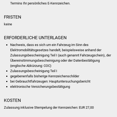
Volkshochschule
Termins Ihr persönliches E-Kennzeichen.
Soziale Einrichtungen
FRISTEN
keine
Kirchen
ERFORDERLICHE UNTERLAGEN
Lokale Agenda
Nachweis, dass es sich um ein Fahrzeug im Sinn des
Elektromobilitätsgesetzes handelt, beispielsweise anhand der
Jugendhaus
Zulassungsbescheinigung Teil I (auch genannt Fahrzeugschein), der
Übereinstimmungsbescheinigung oder der Datenbestätigung
Fachteam Jugend
(englische Abkürzung: COC)
Zulassungsbescheinigung Teil I
Kinder- und
gegebenenfalls bisherige Kennzeichenschilder
bei Gebrauchtfahrzeugen: Hauptuntersuchungsbericht
Familienzentrum
elektronische Versicherungsbestätigung
Stadtwerke
KOSTEN
Suenergie
Zulassung inklusive Stempelung der Kennzeichen: EUR 27,00