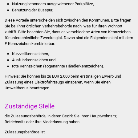
Nutzung besonders ausgewiesener Parkplätze,
Stadtinfo
Benutzung der Busspur.
Jubiläumsjahr 2021
Diese Vorteile unterscheiden sich zwischen den Kommunen. Bitte fragen
Sie bei Ihrer örtlichen Verkehrsbehörde nach, was für Ihren Wohnort
zutrifft. Bitte beachten Sie, dass es verschiedene Arten von Kennzeichen
Partnerstädte
für unterschiedliche Zwecke gibt. Davon sind die Folgenden nicht mit dem
E-Kennzeichen kombinierbar:
Projekte
Kurzzeitkennzeichen,
Ausfuhrkennzeichen und
Schulentwicklung Bizet
rote Kennzeichen (sogenannte Händlerkennzeichen).
Hinweis: Sie können bis zu EUR 2.000 beim erstmaligen Erwerb und
Sanierung Hallenbad
Zulassung eines Elektrofahrzeugs einsparen, wenn Sie einen
Umweltbonus beantragen.
Sanierung Bizethalle
Zuständige Stelle
Ortsentwicklung
die Zulassungsbehörde, in deren Bezirk Sie Ihren Hauptwohnsitz,
Presse
Betriebssitz oder Ihre Niederlassung haben
Zulassungsbehörde ist,
Bürger & Service