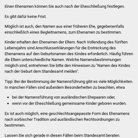
Einen Ehenamen können Sie auch nach der Eheschließung festlegen.
Was erledige ich wo
Es gibt dafür keine Frist.
Dienstleistungen
Möglich ist auch, den Namen aus einer früheren Ehe, gegebenenfalls
einschließlich eines Begleitnamens, zum Ehenamen zu bestimmen.
Lebenslagen
Kinder erhalten den Ehenamen der Eltern. Nach Vollendung des fünften
Lebensjahrs sind Anschlusserklärungen für die Erstreckung des
Ehenamens auf den Geburtsnamen des Kindes erforderlich. Häufig führen
Formulare
die Eltern unterschiedliche Namen. Welche Namensbestimmungen
möglich sind, entnehmen Sie bitte den Hinweisen zu "Namen des Kindes
Bürgerinfos
nach der Geburt dem Standesamt melden".
Tipp: Bei der Bestimmung der Namensführung gibt es viele Möglichkeiten.
Bildung
In manchen Fällen sind außerdem Besonderheiten zu beachten, etwa
bei der Namensführung von ausländischen Ehepaaren oder,
Schulen
wenn vor der Eheschließung gemeinsame Kinder geboren wurden.
Kindergärten
Es ist auch möglich, eine geschlechtsangepasste Form des Ehenamens
nach sorbischer Tradition und ausländischen Rechtsordnungen zu
bestimmen.
Kolping-Musikschule
Lassen Sie sich gerade in diesen Fällen beim Standesamt beraten.