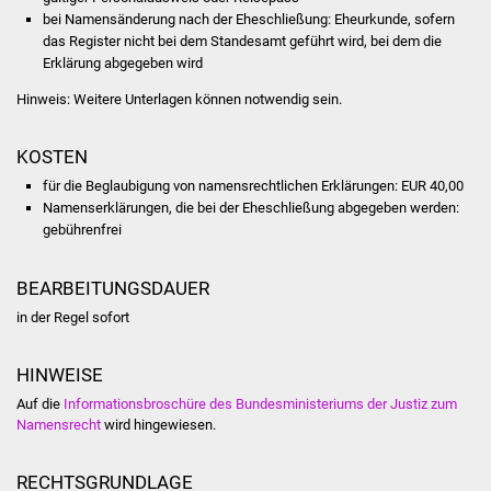
NETZMonitor
bei Namensänderung nach der Eheschließung: Eheurkunde, sofern
das Register nicht bei dem Standesamt geführt wird, bei dem die
Gesundheit und Notfall
Erklärung abgegeben wird
Hinweis: Weitere Unterlagen können notwendig sein.
Ärzte und Apotheken
KOSTEN
Pflege von Angehörigen
für die Beglaubigung von namensrechtlichen Erklärungen: EUR 40,00
Namenserklärungen, die bei der Eheschließung abgegeben werden:
Hitzewarnung / UV-
gebührenfrei
Index
BEARBEITUNGSDAUER
ÖPNV
in der Regel sofort
Bürgerbus (MOBS)
HINWEISE
Abfall und Entsorgung
Auf die
Informationsbroschüre des Bundesministeriums der Justiz zum
Namensrecht
wird hingewiesen.
Kultur & Freizeit
RECHTSGRUNDLAGE