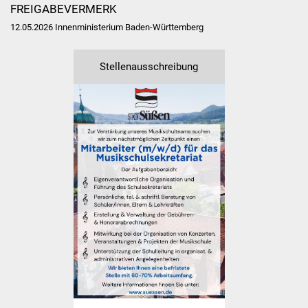
FREIGABEVERMERK
Vereine und Parteien
12.05.2026 Innenministerium Baden-Württemberg
Selbsteintrag Vereine
Stellenausschreibung
Beirat Süßener Vereine
Sportanlagen
Tourismus
Erlebnisregion
Schwäbischer Albtrauf
Route der
Industriekultur
Lebenslagen