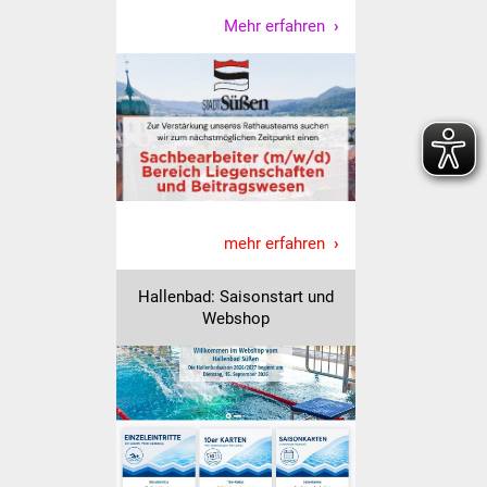
Senioren
Mehr erfahren
Stadtseniorenrat
Sommerwochen für
Ältere
Seniorenwohn- und
Pflegeheim
mehr erfahren
Familien
Hallenbad: Saisonstart und
Familientreff
Webshop
Kinder und Jugendliche
Schülerferienprogramm
Migration und Integration