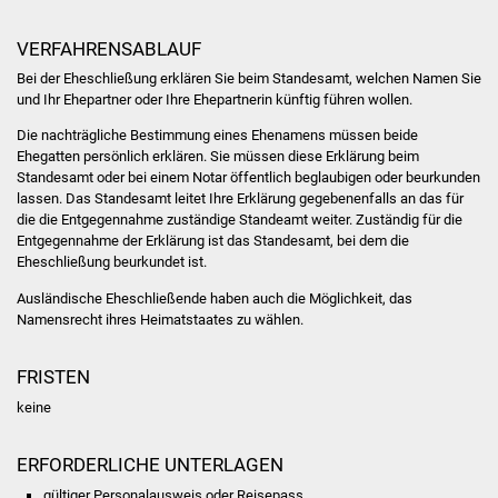
Volkshochschule
VERFAHRENSABLAUF
Soziale Einrichtungen
Bei der Eheschließung erklären Sie beim Standesamt, welchen Namen Sie
und Ihr Ehepartner oder Ihre Ehepartnerin künftig führen wollen.
Kirchen
Die nachträgliche Bestimmung eines Ehenamens müssen beide
Ehegatten persönlich erklären. Sie müssen diese Erklärung beim
Lokale Agenda
Standesamt oder bei einem Notar öffentlich beglaubigen oder beurkunden
lassen. Das Standesamt leitet Ihre Erklärung gegebenenfalls an das für
Jugendhaus
die die Entgegennahme zuständige Standeamt weiter. Zuständig für die
Entgegennahme der Erklärung ist das Standesamt, bei dem die
Eheschließung beurkundet ist.
Fachteam Jugend
Ausländische Eheschließende haben auch die Möglichkeit, das
Namensrecht ihres Heimatstaates zu wählen.
Kinder- und
Familienzentrum
FRISTEN
Stadtwerke
keine
Suenergie
ERFORDERLICHE UNTERLAGEN
gültiger Personalausweis oder Reisepass