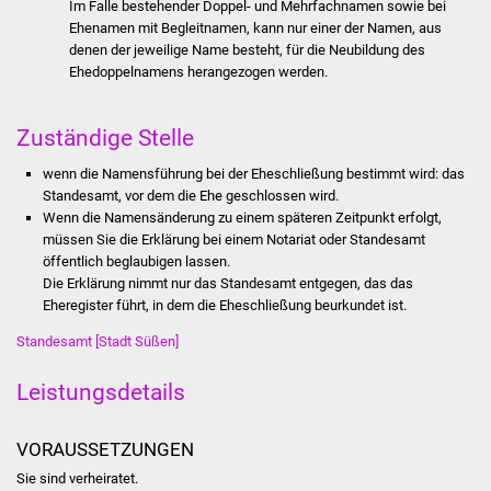
Im Falle bestehender Doppel- und Mehrfachnamen sowie bei
Stadtinfo
Ehenamen mit Begleitnamen, kann nur einer der Namen, aus
denen der jeweilige Name besteht, für die Neubildung des
Jubiläumsjahr 2021
Ehedoppelnamens herangezogen werden.
Partnerstädte
Zuständige Stelle
Projekte
wenn die Namensführung bei der Eheschließung bestimmt wird: das
Standesamt, vor dem die Ehe geschlossen wird.
Wenn die Namensänderung zu einem späteren Zeitpunkt erfolgt,
Schulentwicklung Bizet
müssen Sie die Erklärung bei einem Notariat oder Standesamt
öffentlich beglaubigen lassen.
Sanierung Hallenbad
Die Erklärung nimmt nur das Standesamt entgegen, das das
Eheregister führt, in dem die Eheschließung beurkundet ist.
Sanierung Bizethalle
Standesamt [Stadt Süßen]
Ortsentwicklung
Leistungsdetails
Presse
VORAUSSETZUNGEN
Sie sind verheiratet.
Bürger & Service