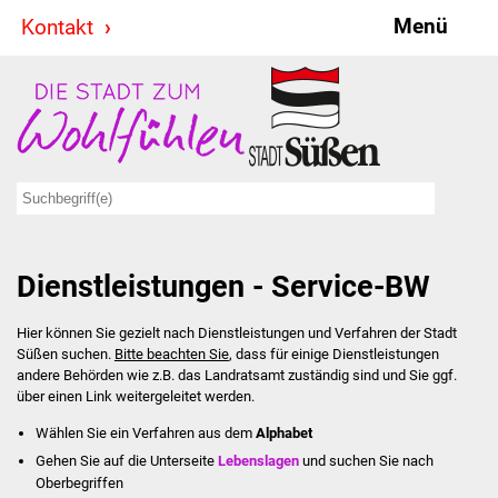
Menü
Kontakt
Stadt & Politik
Bürgermeister
Reden
Gemeinderat
Dienstleistungen - Service-BW
Ausschüsse
Hier können Sie gezielt nach Dienstleistungen und Verfahren der Stadt
Ratsinformationssystem
Süßen suchen.
Bitte beachten Sie
, dass für einige Dienstleistungen
andere Behörden wie z.B. das Landratsamt zuständig sind und Sie ggf.
Jugendbeirat
über einen Link weitergeleitet werden.
Wählen Sie ein Verfahren aus dem
Alphabet
Summerrockfestival
Gehen Sie auf die Unterseite
Lebenslagen
und suchen Sie nach
Oberbegriffen
Hallenbadparty