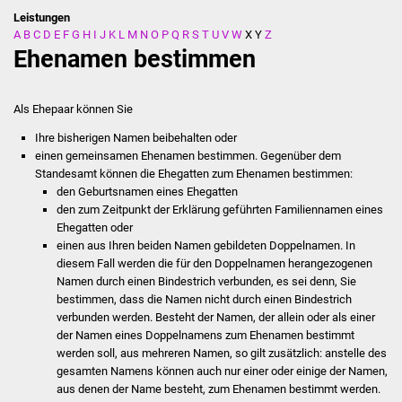
Leistungen
A
B
C
D
E
F
G
H
I
J
K
L
M
N
O
P
Q
R
S
T
U
V
W
X
Y
Z
Stadtverwaltung
Ehenamen bestimmen
Ansprechpartner
Als Ehepaar können Sie
Behördenwegweiser
Ihre bisherigen Namen beibehalten oder
einen gemeinsamen Ehenamen bestimmen.
Gegenüber dem
Stellenangebote
Standesamt können die Ehegatten zum Ehenamen bestimmen:
den
Geburtsnamen eines Ehegatten
Kontakt
den zum Zeitpunkt der Erklärung geführten Familiennamen eines
Ehegatten oder
einen aus Ihren beiden Namen gebildeten Doppelnamen. In
Veröffentlichungen
diesem Fall werden die für den Doppelnamen herangezogenen
Namen durch einen Bindestrich verbunden, es sei denn, Sie
Ortsrecht
bestimmen, dass die Namen nicht durch einen Bindestrich
verbunden werden. Besteht der Namen, der allein oder als einer
FNP / Bebauungspläne
der Namen eines Doppelnamens zum Ehenamen bestimmt
werden soll, aus mehreren Namen, so gilt zusätzlich: anstelle des
gesamten Namens können auch nur einer oder einige der Namen,
Wahlen
aus denen der Name besteht, zum Ehenamen bestimmt werden.