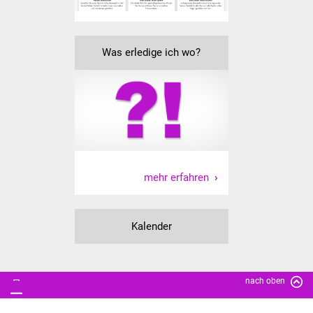
Freundeskreis Asyl
Ukraine-Hilfe
Was erledige ich wo?
Wohnen
Bauen in Süßen
Wohnimmobilien +
Baugrundstücke
mehr erfahren
Wirtschaft
Kalender
Haushalt & Infos
Wirtschaftsförderung
nach oben
Gewerbeimmobilien