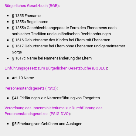
Veranstaltungen
Bürgerliches Gesetzbuch (BGB)
:
§ 1355 Ehename
Stadtfest
§ 1355a Begleitname
§ 1355b Geschlechtsangepasste Form des Ehenamens nach
Ostermarkt
sorbischer Tradition und ausländischen Rechtsordnungen
§ 1616
Geburtsname des Kindes bei Eltern mit Ehenamen
Einrichtungen
§ 1617
Geburtsname bei Eltern ohne Ehenamen und gemeinsamer
Sorge
§ 1617c Name bei Namensänderung der Eltern
Hallenbad
Einführungsgesetz zum Bürgerlichen Gesetzbuche (BGBEG)
:
Stadtbücherei
Art. 10
Name
Stadtarchiv
Personenstandsgesetz (PStG)
:
§41 Erklärungen zur Namensführung von Ehegatten
Zehntscheuer
Verordnung des Innenministeriums zur Durchführung des
Personenstandsgesetzes (PStG-DVO)
:
Bürgerhaus
§5 Erhebung von Gebühren und Auslagen
Kulturhalle