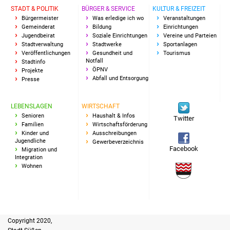
STADT & POLITIK
BÜRGER & SERVICE
KULTUR & FREIZEIT
IKG Auen
Bürgermeister
Was erledige ich wo
Veranstaltungen
Gemeinderat
Bildung
Einrichtungen
Jugendbeirat
Soziale Einrichtungen
Vereine und Parteien
Ausschreibungen
Stadtverwaltung
Stadtwerke
Sportanlagen
Veröffentlichungen
Gesundheit und
Tourismus
Öffentliche
Notfall
Stadtinfo
ÖPNV
Projekte
Ausschreibung
Abfall und Entsorgung
Presse
Europaweite
LEBENSLAGEN
WIRTSCHAFT
Ausschreibung
Senioren
Haushalt & Infos
Twitter
Familien
Wirtschaftsförderung
Kinder und
Ausschreibungen
Beschränkte
Jugendliche
Gewerbeverzeichnis
Ausschreibung
Facebook
Migration und
Integration
Wohnen
Freihändige Vergabe
Gewerbeverzeichnis
Gewerbe - Selbsteintrag
Copyright 2020,