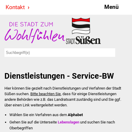
Menü
Kontakt
Stadt & Politik
Bürgermeister
Reden
Gemeinderat
Dienstleistungen - Service-BW
Ausschüsse
Hier können Sie gezielt nach Dienstleistungen und Verfahren der Stadt
Ratsinformationssystem
Süßen suchen.
Bitte beachten Sie
, dass für einige Dienstleistungen
andere Behörden wie z.B. das Landratsamt zuständig sind und Sie ggf.
Jugendbeirat
über einen Link weitergeleitet werden.
Wählen Sie ein Verfahren aus dem
Alphabet
Summerrockfestival
Gehen Sie auf die Unterseite
Lebenslagen
und suchen Sie nach
Oberbegriffen
Hallenbadparty