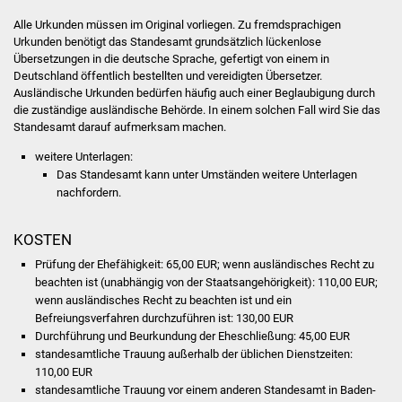
Senioren
Alle Urkunden müssen im Original vorliegen. Zu fremdsprachigen
Urkunden benötigt das Standesamt grundsätzlich lückenlose
Stadtseniorenrat
Übersetzungen in die deutsche Sprache, gefertigt von einem in
Deutschland öffentlich bestellten und vereidigten Übersetzer.
Sommerwochen für
Ausländische Urkunden bedürfen häufig auch einer Beglaubigung durch
Ältere
die zuständige ausländische Behörde. In einem solchen Fall wird Sie das
Standesamt darauf aufmerksam machen.
Seniorenwohn- und
weitere Unterlagen:
Pflegeheim
​​​​​​​Das Standesamt kann unter Umständen weitere Unterlagen
nachfordern.
Familien
KOSTEN
Familientreff
Prüfung der Ehefähigkeit: 65,00 EUR; wenn ausländisches Recht zu
beachten ist (unabhängig von der Staatsangehörigkeit): 110,00 EUR;
Kinder und Jugendliche
wenn ausländisches Recht zu beachten ist und ein
Befreiungsverfahren durchzuführen ist: 130,00 EUR
Durchführung und Beurkundung der Eheschließung: 45,00 EUR
Schülerferienprogramm
standesamtliche Trauung außerhalb der üblichen Dienstzeiten:
110,00 EUR
Migration und Integration
standesamtliche Trauung vor einem anderen Standesamt in Baden-