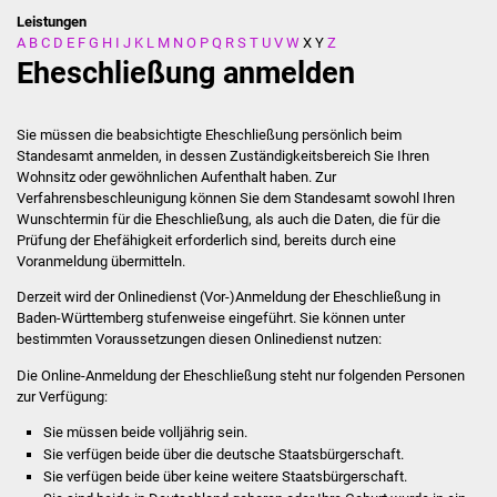
Leistungen
A
B
C
D
E
F
G
H
I
J
K
L
M
N
O
P
Q
R
S
T
U
V
W
X
Y
Z
Stadtverwaltung
Eheschließung anmelden
Ansprechpartner
Sie müssen die beabsichtigte Eheschließung persönlich beim
Behördenwegweiser
Standesamt anmelden, in dessen Zuständigkeitsbereich Sie Ihren
Wohnsitz oder gewöhnlichen Aufenthalt haben.
Zur
Verfahrensbeschleunigung können Sie dem Standesamt sowohl Ihren
Stellenangebote
Wunschtermin für die Eheschließung, als auch die Daten, die für die
Prüfung der Ehefähigkeit erforderlich sind, bereits durch eine
Kontakt
Voranmeldung übermitteln.
Derzeit wird der Onlinedienst (Vor-)Anmeldung der Eheschließung in
Veröffentlichungen
Baden-Württemberg stufenweise eingeführt. Sie können unter
bestimmten Voraussetzungen diesen Onlinedienst nutzen:
Ortsrecht
Die Online-Anmeldung der Eheschließung steht nur folgenden Personen
zur Verfügung:
FNP / Bebauungspläne
Sie müssen beide volljährig sein.
Sie verfügen beide über die deutsche Staatsbürgerschaft.
Wahlen
Sie verfügen beide über keine weitere Staatsbürgerschaft.