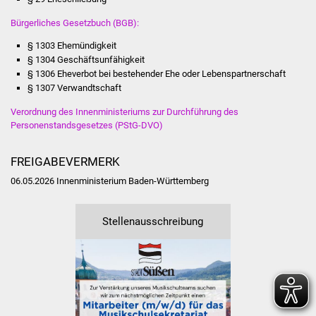
IKG Auen
Bürgerliches Gesetzbuch (BGB):
§ 1303 Ehemündigkeit
Ausschreibungen
§ 1304 Geschäftsunfähigkeit
§ 1306 Eheverbot bei bestehender Ehe oder Lebenspartnerschaft
Öffentliche
§ 1307 Verwandtschaft
Ausschreibung
Verordnung des Innenministeriums zur Durchführung des
Personenstandsgesetzes (PStG-DVO)
Europaweite
Ausschreibung
FREIGABEVERMERK
06.05.2026 Innenministerium Baden-Württemberg
Beschränkte
Ausschreibung
Stellenausschreibung
Freihändige Vergabe
Gewerbeverzeichnis
Gewerbe - Selbsteintrag