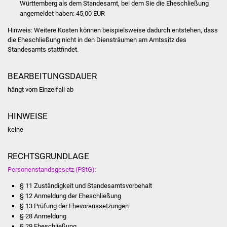
Württemberg als dem Standesamt, bei dem Sie die Eheschließung
Freundeskreis Asyl
angemeldet haben: 45,00 EUR
Hinweis: Weitere Kosten können beispielsweise dadurch entstehen, dass
Ukraine-Hilfe
die Eheschließung nicht in den Diensträumen am Amtssitz des
Standesamts stattfindet.
Wohnen
BEARBEITUNGSDAUER
Bauen in Süßen
hängt vom Einzelfall ab
Wohnimmobilien +
HINWEISE
Baugrundstücke
keine
Wirtschaft
RECHTSGRUNDLAGE
Haushalt & Infos
Personenstandsgesetz (PStG):
§ 11 Zuständigkeit und Standesamtsvorbehalt
Wirtschaftsförderung
§ 12 Anmeldung der Eheschließung
§ 13 Prüfung der Ehevoraussetzungen
Gewerbeimmobilien
§ 28 Anmeldung
§ 29 Eheschließung