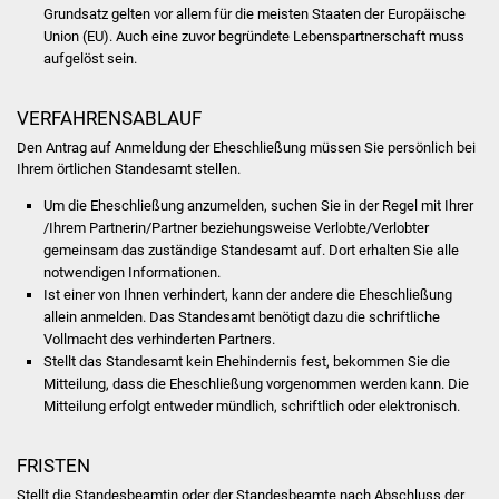
Volkshochschule
Grundsatz gelten vor allem für die meisten Staaten der Europäische
Union (EU). Auch eine zuvor begründete Lebenspartnerschaft muss
aufgelöst sein.
Soziale Einrichtungen
Kirchen
VERFAHRENSABLAUF
Den Antrag auf Anmeldung der Eheschließung müssen Sie persönlich bei
Lokale Agenda
Ihrem örtlichen Standesamt stellen.
Um die Eheschließung anzumelden, suchen Sie in der Regel mit Ihrer
Jugendhaus
/Ihrem Partnerin/Partner beziehungsweise Verlobte/Verlobter
gemeinsam das zuständige Standesamt auf. Dort erhalten Sie alle
Fachteam Jugend
notwendigen Informationen.
Ist einer von Ihnen verhindert, kann der andere die Eheschließung
allein anmelden. Das Standesamt benötigt dazu die schriftliche
Kinder- und
Vollmacht des verhinderten Partners.
Familienzentrum
Stellt das Standesamt kein Ehehindernis fest, bekommen Sie die
Mitteilung, dass die Eheschließung vorgenommen werden kann. Die
Stadtwerke
Mitteilung erfolgt entweder mündlich, schriftlich oder elektronisch.
Suenergie
FRISTEN
Stellt die Standesbeamtin oder der Standesbeamte nach Abschluss der