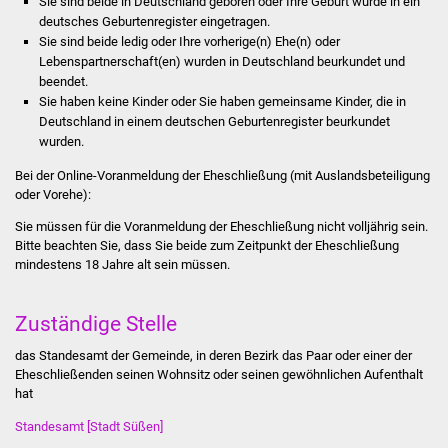
Sie sind beide in Deutschland geboren oder Ihre Geburt wurde in ein
Stadtinfo
deutsches Geburtenregister eingetragen.
Sie sind beide ledig oder Ihre vorherige(n) Ehe(n) oder
Lebenspartnerschaft(en) wurden in Deutschland beurkundet und
Jubiläumsjahr 2021
beendet.
Sie haben keine Kinder oder Sie haben gemeinsame Kinder, die in
Partnerstädte
Deutschland in einem deutschen Geburtenregister beurkundet
wurden.
Projekte
Bei der Online-Voranmeldung der Eheschließung (mit Auslandsbeteiligung
oder Vorehe):
Schulentwicklung Bizet
Sie müssen für die Voranmeldung der Eheschließung nicht volljährig sein.
Bitte beachten Sie, dass Sie beide zum Zeitpunkt der Eheschließung
Sanierung Hallenbad
mindestens 18 Jahre alt sein müssen.
Sanierung Bizethalle
Zuständige Stelle
Ortsentwicklung
das Standesamt der Gemeinde, in deren Bezirk das Paar oder einer der
Eheschließenden seinen Wohnsitz oder seinen gewöhnlichen Aufenthalt
Presse
hat
Standesamt [Stadt Süßen]
Bürger & Service