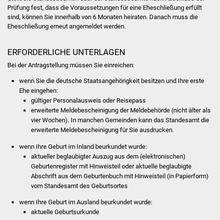
NETZMonitor
Prüfung fest, dass die Voraussetzungen für eine Eheschließung erfüllt
sind, können Sie innerhalb von 6 Monaten heiraten. Danach muss die
Eheschließung erneut angemeldet werden.
Gesundheit und Notfall
Ärzte und Apotheken
ERFORDERLICHE UNTERLAGEN
Bei der Antragstellung müssen Sie einreichen:
Pflege von Angehörigen
wenn Sie die deutsche Staatsangehörigkeit besitzen und Ihre erste
Ehe eingehen:
Hitzewarnung / UV-
gültiger Personalausweis oder Reisepass
Index
erweiterte Meldebescheinigung der Meldebehörde (nicht älter als
vier Wochen).
In manchen Gemeinden kann das Standesamt die
erweiterte Meldebescheinigung für Sie ausdrucken.
ÖPNV
wenn Ihre Geburt im Inland beurkundet wurde:
Bürgerbus (MOBS)
aktueller beglaubigter Auszug aus dem (elektronischen)
Geburtenregister mit Hinweisteil oder aktuelle beglaubigte
Abschrift aus dem Geburtenbuch mit Hinweisteil (in Papierform)
Abfall und Entsorgung
vom Standesamt des Geburtsortes
Kultur & Freizeit
wenn Ihre Geburt im Ausland beurkundet wurde:
​​​​​aktuelle Geburtsurkunde