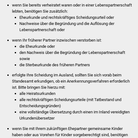
Veranstaltungen
wenn Sie bereits verheiratet waren oder in einer Lebenspartnerschaft
lebten, benötigen Sie zusätzlich:
Stadtfest
Eheurkunde und rechtskräftiges Scheidungsurteil oder
Nachweise über die Begründung und die Auflösung der
Lebenspartnerschaft oder
Ostermarkt
wenn Ihr früherer Partner inzwischen verstorben ist:
Einrichtungen
die Eheurkunde oder
den Nachweis über die Begründung der Lebenspartnerschaft
sowie
Hallenbad
die Sterbeurkunde des früheren Partners
Stadtbücherei
erfolgte Ihre Scheidung im Ausland, sollten Sie sich vorab beim
Standesamt erkundigen, ob ein Anerkennungsverfahren erforderlich
ist. Bitte bringen Sie hierzu mit:
Stadtarchiv
alle Heiratsurkunden
alle rechtskräftigen Scheidungsurteile (mit Tatbestand und
Zehntscheuer
Entscheidungsgründen)
eine vollständige Übersetzung durch einen im Inland vereidigten
Bürgerhaus
Urkundenübersetzer
wenn Sie mit Ihrem zukünftigen Ehepartner gemeinsame Kinder
Kulturhalle
haben oder aus Vorehen für Kinder sorgeberechtigt sind, benötigen