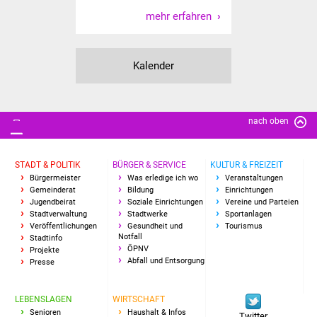
mehr erfahren
Kalender
nach oben
STADT & POLITIK
BÜRGER & SERVICE
KULTUR & FREIZEIT
Bürgermeister
Was erledige ich wo
Veranstaltungen
Gemeinderat
Bildung
Einrichtungen
Jugendbeirat
Soziale Einrichtungen
Vereine und Parteien
Stadtverwaltung
Stadtwerke
Sportanlagen
Veröffentlichungen
Gesundheit und
Tourismus
Notfall
Stadtinfo
ÖPNV
Projekte
Abfall und Entsorgung
Presse
LEBENSLAGEN
WIRTSCHAFT
Senioren
Haushalt & Infos
Twitter