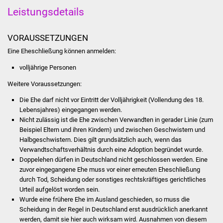
Leistungsdetails
Was erledige ich wo
VORAUSSETZUNGEN
Dienstleistungen
Eine Eheschließung können anmelden:
Lebenslagen
volljährige Personen
Weitere Voraussetzungen:
Formulare
Die Ehe darf nicht vor Eintritt der Volljährigkeit (Vollendung des 18.
Lebensjahres) eingegangen werden.
Bürgerinfos
Nicht zulässig ist die Ehe zwischen Verwandten in gerader Linie (zum
Beispiel Eltern und ihren Kindern) und zwischen Geschwistern und
Bildung
Halbgeschwistern. Dies gilt grundsätzlich auch, wenn das
Verwandtschaftsverhältnis durch eine Adoption begründet wurde.
Schulen
Doppelehen dürfen in Deutschland nicht geschlossen werden. Eine
zuvor eingegangene Ehe muss vor einer erneuten Eheschließung
durch Tod, Scheidung oder sonstiges rechtskräftiges gerichtliches
Kindergärten
Urteil aufgelöst worden sein.
Wurde eine frühere Ehe im Ausland geschieden, so muss die
Kolping-Musikschule
Scheidung in der Regel in Deutschland erst ausdrücklich anerkannt
werden, damit sie hier auch wirksam wird. Ausnahmen von diesem