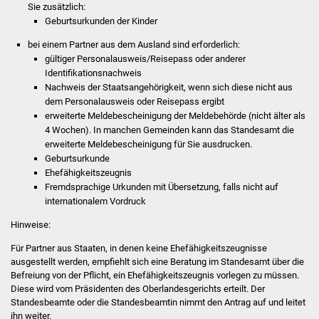
Sie zusätzlich:
Vereine und Parteien
​​​​​​​Geburtsurkunden der Kinder
bei einem Partner aus dem Ausland sind erforderlich:
Selbsteintrag Vereine
​​​​​​gültiger Personalausweis/Reisepass oder anderer
Identifikationsnachweis
Beirat Süßener Vereine
​​​​​​​Nachweis der Staatsangehörigkeit, wenn sich diese nicht aus
dem Personalausweis oder Reisepass ergibt
erweiterte Meldebescheinigung der Meldebehörde (nicht älter als
Sportanlagen
4 Wochen).
In manchen Gemeinden kann das Standesamt die
erweiterte Meldebescheinigung für Sie ausdrucken.
Tourismus
Geburtsurkunde
Ehefähigkeitszeugnis
Erlebnisregion
Fremdsprachige Urkunden mit Übersetzung, falls nicht auf
internationalem Vordruck
Schwäbischer Albtrauf
Hinweise:
Route der
Für Partner aus Staaten, in denen keine Ehefähigkeitszeugnisse
Industriekultur
ausgestellt werden, empfiehlt sich eine Beratung im Standesamt über die
Befreiung von der Pflicht, ein Ehefähigkeitszeugnis vorlegen zu müssen.
Lebenslagen
Diese wird vom Präsidenten des Oberlandesgerichts erteilt. Der
Standesbeamte oder die Standesbeamtin nimmt den Antrag auf und leitet
ihn weiter.