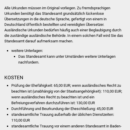
Senioren
Alle Urkunden müssen im Original vorliegen. Zu fremdsprachigen
Urkunden benötigt das Standesamt grundsätzlich lückenlose
Stadtseniorenrat
Übersetzungen in die deutsche Sprache, gefertigt von einem in
Deutschland öffentlich bestellten und vereidigten Übersetzer.
Sommerwochen für
Ausländische Urkunden bedürfen häufig auch einer Beglaubigung durch
Ältere
die zuständige ausländische Behörde. In einem solchen Fall wird Sie das
Standesamt darauf aufmerksam machen.
Seniorenwohn- und
weitere Unterlagen:
Pflegeheim
​​​​​​​Das Standesamt kann unter Umständen weitere Unterlagen
nachfordern.
Familien
KOSTEN
Familientreff
Prüfung der Ehefähigkeit: 65,00 EUR; wenn ausländisches Recht zu
beachten ist (unabhängig von der Staatsangehörigkeit): 110,00 EUR;
Kinder und Jugendliche
wenn ausländisches Recht zu beachten ist und ein
Befreiungsverfahren durchzuführen ist: 130,00 EUR
Durchführung und Beurkundung der Eheschließung: 45,00 EUR
Schülerferienprogramm
standesamtliche Trauung außerhalb der üblichen Dienstzeiten:
110,00 EUR
Migration und Integration
standesamtliche Trauung vor einem anderen Standesamt in Baden-