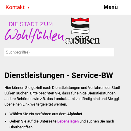
Menü
Kontakt
Stadt & Politik
Bürgermeister
Reden
Gemeinderat
Dienstleistungen - Service-BW
Ausschüsse
Hier können Sie gezielt nach Dienstleistungen und Verfahren der Stadt
Ratsinformationssystem
Süßen suchen.
Bitte beachten Sie
, dass für einige Dienstleistungen
andere Behörden wie z.B. das Landratsamt zuständig sind und Sie ggf.
Jugendbeirat
über einen Link weitergeleitet werden.
Wählen Sie ein Verfahren aus dem
Alphabet
Summerrockfestival
Gehen Sie auf die Unterseite
Lebenslagen
und suchen Sie nach
Oberbegriffen
Hallenbadparty