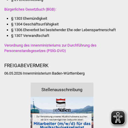
IKG Auen
Bürgerliches Gesetzbuch (BGB):
§ 1303 Ehemündigkeit
Ausschreibungen
§ 1304 Geschäftsunfähigkeit
§ 1306 Eheverbot bei bestehender Ehe oder Lebenspartnerschaft
Öffentliche
§ 1307 Verwandtschaft
Ausschreibung
Verordnung des Innenministeriums zur Durchführung des
Personenstandsgesetzes (PStG-DVO)
Europaweite
Ausschreibung
FREIGABEVERMERK
06.05.2026 Innenministerium Baden-Württemberg
Beschränkte
Ausschreibung
Stellenausschreibung
Freihändige Vergabe
Gewerbeverzeichnis
Gewerbe - Selbsteintrag