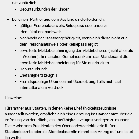
Sie zusätzlich:
Vereine und Parteien
​​​​​​​Geburtsurkunden der Kinder
bei einem Partner aus dem Ausland sind erforderlich:
Selbsteintrag Vereine
​​​​​​gültiger Personalausweis/Reisepass oder anderer
Identifikationsnachweis
Beirat Süßener Vereine
​​​​​​​Nachweis der Staatsangehörigkeit, wenn sich diese nicht aus
dem Personalausweis oder Reisepass ergibt
erweiterte Meldebescheinigung der Meldebehörde (nicht älter als
Sportanlagen
4 Wochen).
In manchen Gemeinden kann das Standesamt die
erweiterte Meldebescheinigung für Sie ausdrucken.
Tourismus
Geburtsurkunde
Ehefähigkeitszeugnis
Erlebnisregion
Fremdsprachige Urkunden mit Übersetzung, falls nicht auf
internationalem Vordruck
Schwäbischer Albtrauf
Hinweise:
Route der
Für Partner aus Staaten, in denen keine Ehefähigkeitszeugnisse
Industriekultur
ausgestellt werden, empfiehlt sich eine Beratung im Standesamt über die
Befreiung von der Pflicht, ein Ehefähigkeitszeugnis vorlegen zu müssen.
Lebenslagen
Diese wird vom Präsidenten des Oberlandesgerichts erteilt. Der
Standesbeamte oder die Standesbeamtin nimmt den Antrag auf und leitet
ihn weiter.