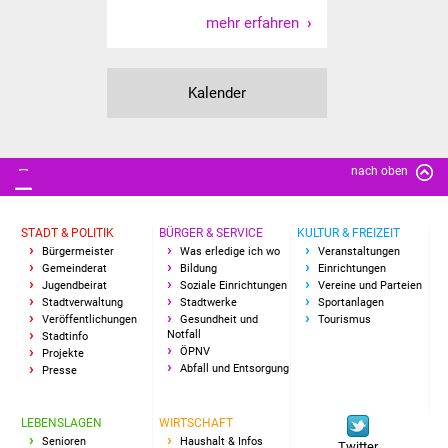
mehr erfahren
Kalender
nach oben
STADT & POLITIK
BÜRGER & SERVICE
KULTUR & FREIZEIT
Bürgermeister
Was erledige ich wo
Veranstaltungen
Gemeinderat
Bildung
Einrichtungen
Jugendbeirat
Soziale Einrichtungen
Vereine und Parteien
Stadtverwaltung
Stadtwerke
Sportanlagen
Veröffentlichungen
Gesundheit und
Tourismus
Notfall
Stadtinfo
ÖPNV
Projekte
Abfall und Entsorgung
Presse
LEBENSLAGEN
WIRTSCHAFT
Senioren
Haushalt & Infos
Twitter