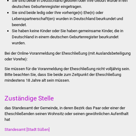
Sie sind beide in Deutschland geboren oder Ihre Geburt wurde in ein
Stadtinfo
deutsches Geburtenregister eingetragen.
Sie sind beide ledig oder Ihre vorherige(n) Ehe(n) oder
Lebenspartnerschaft(en) wurden in Deutschland beurkundet und
Jubiläumsjahr 2021
beendet.
Sie haben keine Kinder oder Sie haben gemeinsame Kinder, die in
Partnerstädte
Deutschland in einem deutschen Geburtenregister beurkundet
wurden.
Projekte
Bei der Online-Voranmeldung der Eheschließung (mit Auslandsbeteiligung
oder Vorehe):
Schulentwicklung Bizet
Sie müssen für die Voranmeldung der Eheschließung nicht volljährig sein.
Bitte beachten Sie, dass Sie beide zum Zeitpunkt der Eheschließung
Sanierung Hallenbad
mindestens 18 Jahre alt sein müssen.
Sanierung Bizethalle
Zuständige Stelle
Ortsentwicklung
das Standesamt der Gemeinde, in deren Bezirk das Paar oder einer der
Eheschließenden seinen Wohnsitz oder seinen gewöhnlichen Aufenthalt
Presse
hat
Standesamt [Stadt Süßen]
Bürger & Service