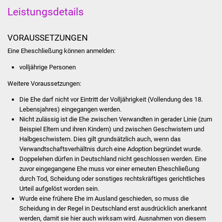
Leistungsdetails
Was erledige ich wo
VORAUSSETZUNGEN
Dienstleistungen
Eine Eheschließung können anmelden:
Lebenslagen
volljährige Personen
Weitere Voraussetzungen:
Formulare
Die Ehe darf nicht vor Eintritt der Volljährigkeit (Vollendung des 18.
Lebensjahres) eingegangen werden.
Bürgerinfos
Nicht zulässig ist die Ehe zwischen Verwandten in gerader Linie (zum
Beispiel Eltern und ihren Kindern) und zwischen Geschwistern und
Bildung
Halbgeschwistern. Dies gilt grundsätzlich auch, wenn das
Verwandtschaftsverhältnis durch eine Adoption begründet wurde.
Schulen
Doppelehen dürfen in Deutschland nicht geschlossen werden. Eine
zuvor eingegangene Ehe muss vor einer erneuten Eheschließung
durch Tod, Scheidung oder sonstiges rechtskräftiges gerichtliches
Kindergärten
Urteil aufgelöst worden sein.
Wurde eine frühere Ehe im Ausland geschieden, so muss die
Kolping-Musikschule
Scheidung in der Regel in Deutschland erst ausdrücklich anerkannt
werden, damit sie hier auch wirksam wird. Ausnahmen von diesem