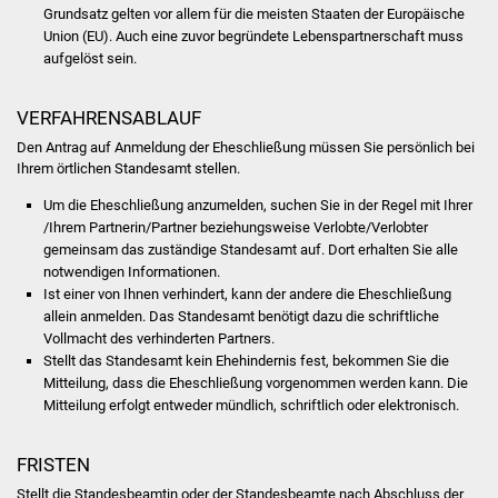
Volkshochschule
Grundsatz gelten vor allem für die meisten Staaten der Europäische
Union (EU). Auch eine zuvor begründete Lebenspartnerschaft muss
aufgelöst sein.
Soziale Einrichtungen
Kirchen
VERFAHRENSABLAUF
Den Antrag auf Anmeldung der Eheschließung müssen Sie persönlich bei
Lokale Agenda
Ihrem örtlichen Standesamt stellen.
Um die Eheschließung anzumelden, suchen Sie in der Regel mit Ihrer
Jugendhaus
/Ihrem Partnerin/Partner beziehungsweise Verlobte/Verlobter
gemeinsam das zuständige Standesamt auf. Dort erhalten Sie alle
Fachteam Jugend
notwendigen Informationen.
Ist einer von Ihnen verhindert, kann der andere die Eheschließung
allein anmelden. Das Standesamt benötigt dazu die schriftliche
Kinder- und
Vollmacht des verhinderten Partners.
Familienzentrum
Stellt das Standesamt kein Ehehindernis fest, bekommen Sie die
Mitteilung, dass die Eheschließung vorgenommen werden kann. Die
Stadtwerke
Mitteilung erfolgt entweder mündlich, schriftlich oder elektronisch.
Suenergie
FRISTEN
Stellt die Standesbeamtin oder der Standesbeamte nach Abschluss der