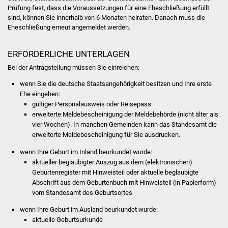
NETZMonitor
Prüfung fest, dass die Voraussetzungen für eine Eheschließung erfüllt
sind, können Sie innerhalb von 6 Monaten heiraten. Danach muss die
Eheschließung erneut angemeldet werden.
Gesundheit und Notfall
Ärzte und Apotheken
ERFORDERLICHE UNTERLAGEN
Bei der Antragstellung müssen Sie einreichen:
Pflege von Angehörigen
wenn Sie die deutsche Staatsangehörigkeit besitzen und Ihre erste
Ehe eingehen:
Hitzewarnung / UV-
gültiger Personalausweis oder Reisepass
Index
erweiterte Meldebescheinigung der Meldebehörde (nicht älter als
vier Wochen).
In manchen Gemeinden kann das Standesamt die
erweiterte Meldebescheinigung für Sie ausdrucken.
ÖPNV
wenn Ihre Geburt im Inland beurkundet wurde:
Bürgerbus (MOBS)
aktueller beglaubigter Auszug aus dem (elektronischen)
Geburtenregister mit Hinweisteil oder aktuelle beglaubigte
Abschrift aus dem Geburtenbuch mit Hinweisteil (in Papierform)
Abfall und Entsorgung
vom Standesamt des Geburtsortes
Kultur & Freizeit
wenn Ihre Geburt im Ausland beurkundet wurde:
​​​​​aktuelle Geburtsurkunde