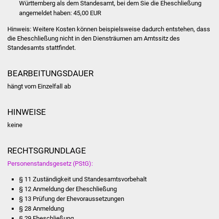
Württemberg als dem Standesamt, bei dem Sie die Eheschließung
Freundeskreis Asyl
angemeldet haben: 45,00 EUR
Hinweis: Weitere Kosten können beispielsweise dadurch entstehen, dass
Ukraine-Hilfe
die Eheschließung nicht in den Diensträumen am Amtssitz des
Standesamts stattfindet.
Wohnen
BEARBEITUNGSDAUER
Bauen in Süßen
hängt vom Einzelfall ab
Wohnimmobilien +
HINWEISE
Baugrundstücke
keine
Wirtschaft
RECHTSGRUNDLAGE
Haushalt & Infos
Personenstandsgesetz (PStG):
§ 11 Zuständigkeit und Standesamtsvorbehalt
Wirtschaftsförderung
§ 12 Anmeldung der Eheschließung
§ 13 Prüfung der Ehevoraussetzungen
Gewerbeimmobilien
§ 28 Anmeldung
§ 29 Eheschließung