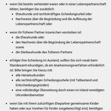
Veranstaltungen
wenn Sie bereits verheiratet waren oder in einer Lebenspartnerschaft
lebten, benötigen Sie zusätzlich:
Stadtfest
Eheurkunde und rechtskräftiges Scheidungsurteil oder
Nachweise über die Begründung und die Auflösung der
Lebenspartnerschaft oder
Ostermarkt
wenn Ihr früherer Partner inzwischen verstorben ist:
Einrichtungen
die Eheurkunde oder
den Nachweis über die Begründung der Lebenspartnerschaft
sowie
Hallenbad
die Sterbeurkunde des früheren Partners
Stadtbücherei
erfolgte Ihre Scheidung im Ausland, sollten Sie sich vorab beim
Standesamt erkundigen, ob ein Anerkennungsverfahren erforderlich
ist. Bitte bringen Sie hierzu mit:
Stadtarchiv
alle Heiratsurkunden
alle rechtskräftigen Scheidungsurteile (mit Tatbestand und
Zehntscheuer
Entscheidungsgründen)
eine vollständige Übersetzung durch einen im Inland vereidigten
Bürgerhaus
Urkundenübersetzer
wenn Sie mit Ihrem zukünftigen Ehepartner gemeinsame Kinder
Kulturhalle
haben oder aus Vorehen für Kinder sorgeberechtigt sind, benötigen