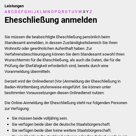
Leistungen
A
B
C
D
E
F
G
H
I
J
K
L
M
N
O
P
Q
R
S
T
U
V
W
X
Y
Z
Stadtverwaltung
Eheschließung anmelden
Ansprechpartner
Sie müssen die beabsichtigte Eheschließung persönlich beim
Behördenwegweiser
Standesamt anmelden, in dessen Zuständigkeitsbereich Sie Ihren
Wohnsitz oder gewöhnlichen Aufenthalt haben.
Zur
Verfahrensbeschleunigung können Sie dem Standesamt sowohl Ihren
Stellenangebote
Wunschtermin für die Eheschließung, als auch die Daten, die für die
Prüfung der Ehefähigkeit erforderlich sind, bereits durch eine
Kontakt
Voranmeldung übermitteln.
Derzeit wird der Onlinedienst (Vor-)Anmeldung der Eheschließung in
Veröffentlichungen
Baden-Württemberg stufenweise eingeführt. Sie können unter
bestimmten Voraussetzungen diesen Onlinedienst nutzen:
Ortsrecht
Die Online-Anmeldung der Eheschließung steht nur folgenden Personen
zur Verfügung:
FNP / Bebauungspläne
Sie müssen beide volljährig sein.
Sie verfügen beide über die deutsche Staatsbürgerschaft.
Wahlen
Sie verfügen beide über keine weitere Staatsbürgerschaft.