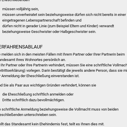
müssen volljährig sein,
müssen unverheiratet sein beziehungsweise dürfen sich nicht bereits in einer
eingetragenen Lebenspartnerschaft befinden und
dürfen nicht in gerader Linie
(zum Beispiel Eltern und Kinder)
verwandt
beziehungsweise Geschwister oder Halbgeschwister sein.
ERFAHRENSABLAUF
e melden sich in den meisten Fällen mit Ihrem Partner oder Ihrer Partnerin beim
andesamt Ihres Wohnortes persönlich an.
t Ihr Partner oder Ihre Partnerin verhindert, müssen Sie eine schriftliche Vollmac
eitrittserklärung) vorlegen. Darin bestätigt die jeweils andere Person, dass sie mi
r Anmeldung der Eheschließung einverstanden ist.
nd Sie als Paar aus wichtigen Gründen verhindert, können sie
die Eheschließung schriftlich anmelden oder
Dritte schriftlich dazu bevollmächtigen.
e schriftliche Anmeldung beziehungsweise die Vollmacht muss von beiden
eschließenden unterschrieben sein.
ellt das Standesamt kein Ehehindernis fest, teilt es Ihnen dies mit.