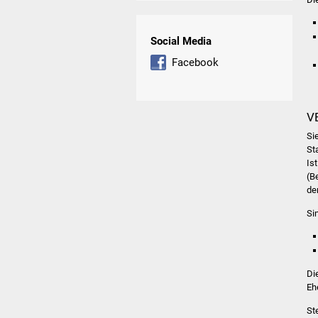
Social Media
Facebook
V
Si
St
Is
(B
de
Si
Di
Eh
St