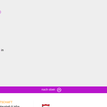
)
)
in
nach oben
TSCHAFT
Haushalt & Infos