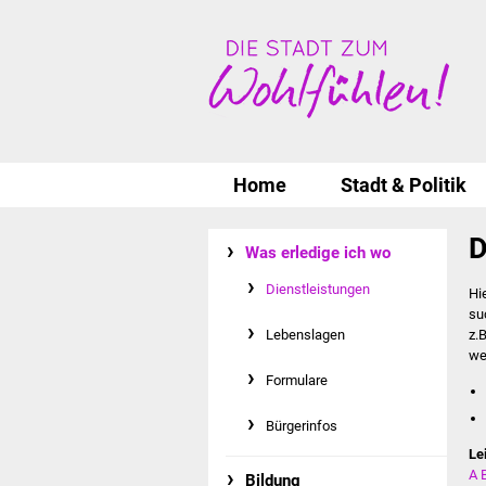
Home
Stadt & Politik
D
Was erledige ich wo
Dienstleistungen
Hi
su
Lebenslagen
z.
we
Formulare
Bürgerinfos
Le
A
Bildung