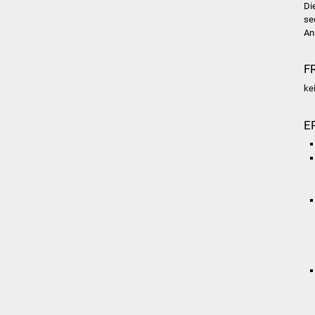
Di
se
An
F
ke
E