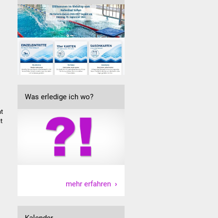
Was erledige ich wo?
ht
t
mehr erfahren
Kalender