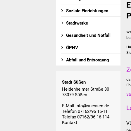
E
Soziale Einrichtungen
P
Stadtwerke
We
Gesundheit und Notfall
be
Ha
ÖPNV
Si
Abfall und Entsorgung
Z
da
Stadt Süßen
Eh
Heidenheimer Straße 30
73079 Süßen
St
E-Mail
info@suessen.de
L
Telefon 07162/96 16-111
Telefax 07162/96 16-114
Kontakt
V
Di