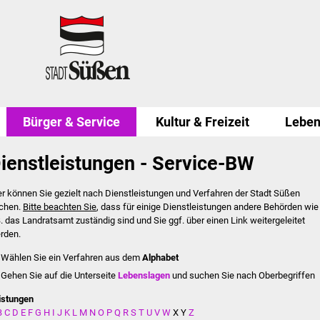
Bürger & Service
Kultur & Freizeit
Leben
ienstleistungen - Service-BW
er können Sie gezielt nach Dienstleistungen und Verfahren der Stadt Süßen
chen.
Bitte beachten Sie
, dass für einige Dienstleistungen andere Behörden wie
B. das Landratsamt zuständig sind und Sie ggf. über einen Link weitergeleitet
rden.
Wählen Sie ein Verfahren aus dem
Alphabet
Gehen Sie auf die Unterseite
Lebenslagen
und suchen Sie nach Oberbegriffen
istungen
B
C
D
E
F
G
H
I
J
K
L
M
N
O
P
Q
R
S
T
U
V
W
X
Y
Z