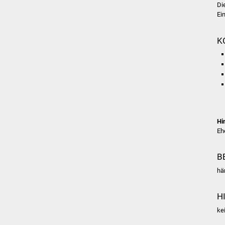
Di
Ei
K
Hi
Eh
B
hä
H
ke