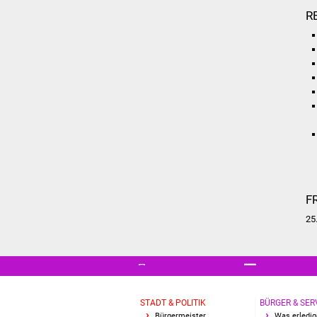
R
F
25
STADT & POLITIK
BÜRGER & SER
Bürgermeister
Was erledig