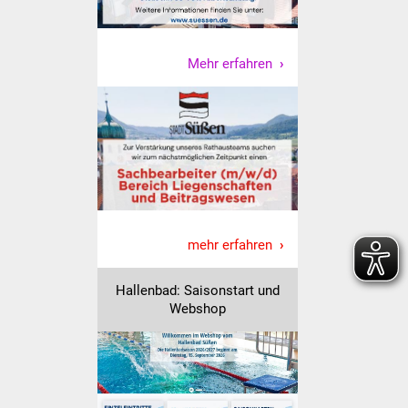
Vereine und Parteien
Mehr erfahren
Selbsteintrag Vereine
Beirat Süßener Vereine
Sportanlagen
Tourismus
Erlebnisregion
mehr erfahren
Schwäbischer Albtrauf
Hallenbad: Saisonstart und
Route der
Webshop
Industriekultur
Lebenslagen