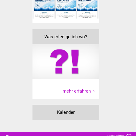
Senioren
Stadtseniorenrat
Sommerwochen für
Was erledige ich wo?
Ältere
Seniorenwohn- und
Pflegeheim
Familien
Familientreff
mehr erfahren
Kinder und Jugendliche
Kalender
Schülerferienprogramm
Migration und Integration
nach oben