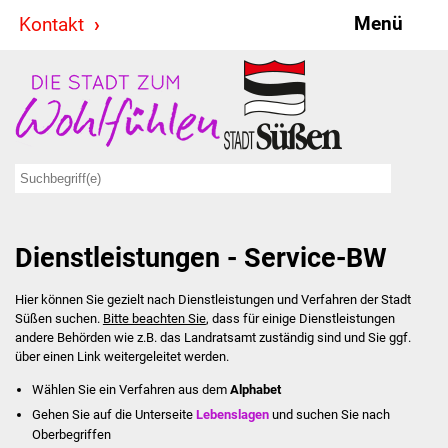
Menü
Kontakt
Stadt & Politik
Bürgermeister
Reden
Gemeinderat
Dienstleistungen - Service-BW
Ausschüsse
Hier können Sie gezielt nach Dienstleistungen und Verfahren der Stadt
Ratsinformationssystem
Süßen suchen.
Bitte beachten Sie
, dass für einige Dienstleistungen
andere Behörden wie z.B. das Landratsamt zuständig sind und Sie ggf.
Jugendbeirat
über einen Link weitergeleitet werden.
Wählen Sie ein Verfahren aus dem
Alphabet
Summerrockfestival
Gehen Sie auf die Unterseite
Lebenslagen
und suchen Sie nach
Oberbegriffen
Hallenbadparty