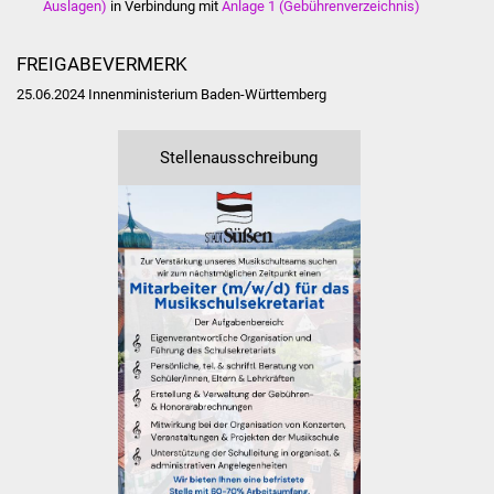
Auslagen)
in Verbindung mit
Anlage 1 (Gebührenverzeichnis)
Veranstaltungen
Stadtfest
FREIGABEVERMERK
25.06.2024 Innenministerium Baden-Württemberg
Ostermarkt
Stellenausschreibung
Einrichtungen
Hallenbad
Stadtbücherei
Stadtarchiv
Zehntscheuer
Bürgerhaus
Kulturhalle