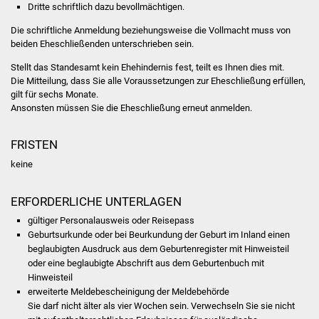
Dritte schriftlich dazu bevollmächtigen.
Was erledige ich wo
Die schriftliche Anmeldung beziehungsweise die Vollmacht muss von
beiden Eheschließenden unterschrieben sein.
Dienstleistungen
Stellt das Standesamt kein Ehehindernis fest, teilt es Ihnen dies mit.
Die Mitteilung, dass Sie alle Voraussetzungen zur Eheschließung erfüllen,
Lebenslagen
gilt für sechs Monate.
Ansonsten müssen Sie die Eheschließung erneut anmelden.
Formulare
FRISTEN
Bürgerinfos
keine
Bildung
ERFORDERLICHE UNTERLAGEN
gültiger Personalausweis oder Reisepass
Schulen
Geburtsurkunde oder bei Beurkundung der Geburt im Inland einen
beglaubigten Ausdruck aus dem Geburtenregister mit Hinweisteil
Kindergärten
oder eine beglaubigte Abschrift aus dem Geburtenbuch mit
Hinweisteil
erweiterte Meldebescheinigung der Meldebehörde
Kolping-Musikschule
Sie darf nicht älter als vier Wochen sein. Verwechseln Sie sie nicht