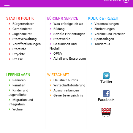
Freundeskreis Asyl
STADT & POLITIK
BÜRGER & SERVICE
KULTUR & FREIZEIT
Ukraine-Hilfe
Bürgermeister
Was erledige ich wo
Veranstaltungen
Gemeinderat
Bildung
Einrichtungen
Jugendbeirat
Soziale Einrichtungen
Vereine und Parteien
Wohnen
Stadtverwaltung
Stadtwerke
Sportanlagen
Veröffentlichungen
Gesundheit und
Tourismus
Notfall
Bauen in Süßen
Stadtinfo
ÖPNV
Projekte
Abfall und Entsorgung
Presse
Wohnimmobilien +
Baugrundstücke
LEBENSLAGEN
WIRTSCHAFT
Senioren
Haushalt & Infos
Twitter
Wirtschaft
Familien
Wirtschaftsförderung
Kinder und
Ausschreibungen
Jugendliche
Gewerbeverzeichnis
Haushalt & Infos
Facebook
Migration und
Integration
Wohnen
Wirtschaftsförderung
Gewerbeimmobilien