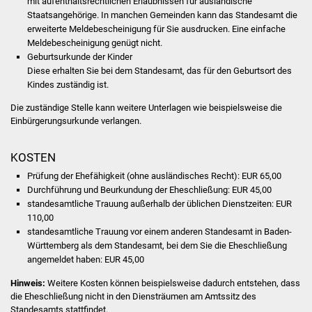
mit aufenthaltsrechtlichen Erlaubnissen für ausländische
Volkshochschule
Staatsangehörige. In manchen Gemeinden kann das Standesamt die
erweiterte Meldebescheinigung für Sie ausdrucken. Eine einfache
Soziale Einrichtungen
Meldebescheinigung genügt nicht.
Geburtsurkunde der Kinder
Diese erhalten Sie bei dem Standesamt, das für den Geburtsort des
Kirchen
Kindes zuständig ist.
Lokale Agenda
Die zuständige Stelle kann weitere Unterlagen wie beispielsweise die
Einbürgerungsurkunde verlangen.
Jugendhaus
KOSTEN
Fachteam Jugend
Prüfung der Ehefähigkeit (ohne ausländisches Recht): EUR 65,00
Durchführung und Beurkundung der Eheschließung: EUR 45,00
Kinder- und
standesamtliche Trauung außerhalb der üblichen Dienstzeiten: EUR
110,00
Familienzentrum
standesamtliche Trauung vor einem anderen Standesamt in Baden-
Württemberg als dem Standesamt, bei dem Sie die Eheschließung
Stadtwerke
angemeldet haben: EUR 45,00
Hinweis:
Weitere Kosten können beispielsweise dadurch entstehen, dass
Suenergie
die Eheschließung nicht in den Diensträumen am Amtssitz des
Standesamts stattfindet.