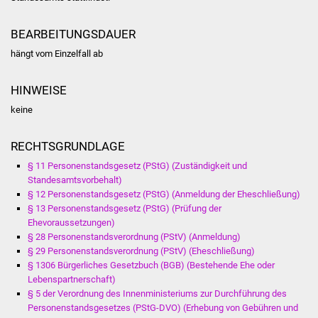
NETZMonitor
BEARBEITUNGSDAUER
Gesundheit und Notfall
hängt vom Einzelfall ab
Ärzte und Apotheken
HINWEISE
Pflege von Angehörigen
keine
Hitzewarnung / UV-
RECHTSGRUNDLAGE
Index
§ 11 Personenstandsgesetz (PStG) (Zuständigkeit und
Standesamtsvorbehalt)
ÖPNV
§ 12 Personenstandsgesetz (PStG) (Anmeldung der Eheschließung)
§ 13 Personenstandsgesetz (PStG) (Prüfung der
Ehevoraussetzungen)
Bürgerbus (MOBS)
§ 28 Personenstandsverordnung (PStV) (Anmeldung)
§ 29 Personenstandsverordnung (PStV) (Eheschließung)
Abfall und Entsorgung
§ 1306 Bürgerliches Gesetzbuch (BGB) (Bestehende Ehe oder
Lebenspartnerschaft)
Kultur & Freizeit
§ 5 der Verordnung des Innenministeriums zur Durchführung des
Personenstandsgesetzes (PStG-DVO) (Erhebung von Gebühren und