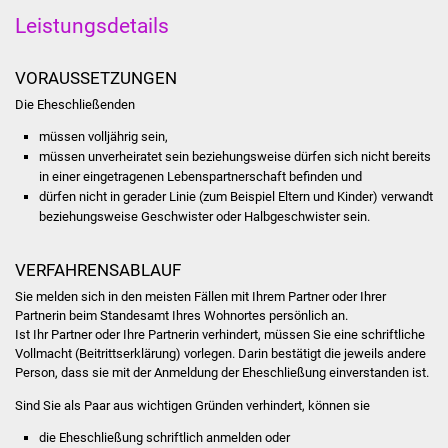
Stadtinfo
Leistungsdetails
Jubiläumsjahr 2021
VORAUSSETZUNGEN
Die Eheschließenden
Partnerstädte
müssen volljährig sein,
Projekte
müssen unverheiratet sein beziehungsweise dürfen sich nicht bereits
in einer eingetragenen Lebenspartnerschaft befinden und
dürfen nicht in gerader Linie
(zum Beispiel Eltern und Kinder)
verwandt
Schulentwicklung Bizet
beziehungsweise Geschwister oder Halbgeschwister sein.
Sanierung Hallenbad
VERFAHRENSABLAUF
Sanierung Bizethalle
Sie melden sich in den meisten Fällen mit Ihrem Partner oder Ihrer
Partnerin beim Standesamt Ihres Wohnortes persönlich an.
Ist Ihr Partner oder Ihre Partnerin verhindert, müssen Sie eine schriftliche
Ortsentwicklung
Vollmacht (Beitrittserklärung) vorlegen. Darin bestätigt die jeweils andere
Person, dass sie mit der Anmeldung der Eheschließung einverstanden ist.
Presse
Sind Sie als Paar aus wichtigen Gründen verhindert, können sie
Bürger & Service
die Eheschließung schriftlich anmelden oder