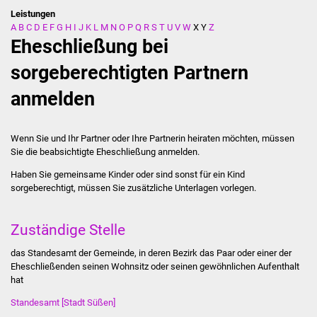
Leistungen
A
B
C
D
E
F
G
H
I
J
K
L
M
N
O
P
Q
R
S
T
U
V
W
X
Y
Z
Stadtverwaltung
Eheschließung bei
Ansprechpartner
sorgeberechtigten Partnern
anmelden
Behördenwegweiser
Stellenangebote
Wenn Sie und Ihr Partner oder Ihre Partnerin heiraten möchten, müssen
Sie die beabsichtigte Eheschließung anmelden.
Kontakt
Haben Sie gemeinsame Kinder oder sind sonst für ein Kind
sorgeberechtigt, müssen Sie zusätzliche Unterlagen vorlegen.
Veröffentlichungen
Zuständige Stelle
Ortsrecht
das Standesamt der Gemeinde, in deren Bezirk das Paar oder einer der
FNP / Bebauungspläne
Eheschließenden seinen Wohnsitz oder seinen gewöhnlichen Aufenthalt
hat
Wahlen
Standesamt [Stadt Süßen]