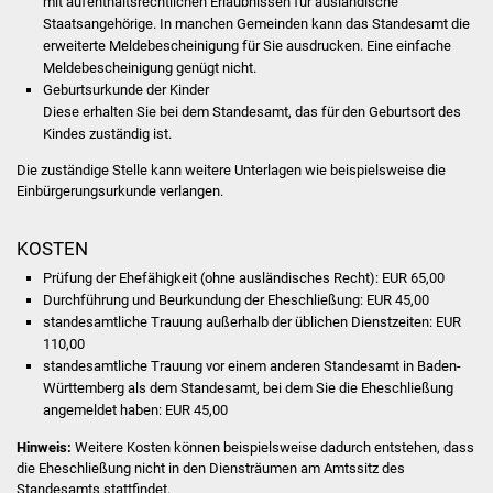
mit aufenthaltsrechtlichen Erlaubnissen für ausländische
Volkshochschule
Staatsangehörige. In manchen Gemeinden kann das Standesamt die
erweiterte Meldebescheinigung für Sie ausdrucken. Eine einfache
Soziale Einrichtungen
Meldebescheinigung genügt nicht.
Geburtsurkunde der Kinder
Diese erhalten Sie bei dem Standesamt, das für den Geburtsort des
Kirchen
Kindes zuständig ist.
Lokale Agenda
Die zuständige Stelle kann weitere Unterlagen wie beispielsweise die
Einbürgerungsurkunde verlangen.
Jugendhaus
KOSTEN
Fachteam Jugend
Prüfung der Ehefähigkeit (ohne ausländisches Recht): EUR 65,00
Durchführung und Beurkundung der Eheschließung: EUR 45,00
Kinder- und
standesamtliche Trauung außerhalb der üblichen Dienstzeiten: EUR
110,00
Familienzentrum
standesamtliche Trauung vor einem anderen Standesamt in Baden-
Württemberg als dem Standesamt, bei dem Sie die Eheschließung
Stadtwerke
angemeldet haben: EUR 45,00
Hinweis:
Weitere Kosten können beispielsweise dadurch entstehen, dass
Suenergie
die Eheschließung nicht in den Diensträumen am Amtssitz des
Standesamts stattfindet.