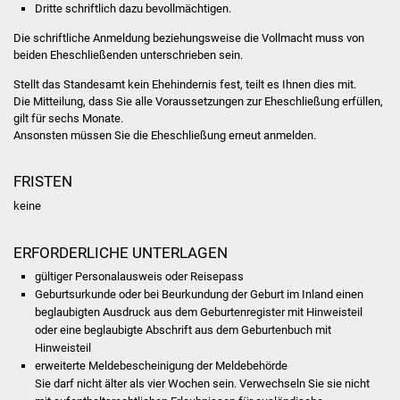
Dritte schriftlich dazu bevollmächtigen.
Was erledige ich wo
Die schriftliche Anmeldung beziehungsweise die Vollmacht muss von
beiden Eheschließenden unterschrieben sein.
Dienstleistungen
Stellt das Standesamt kein Ehehindernis fest, teilt es Ihnen dies mit.
Die Mitteilung, dass Sie alle Voraussetzungen zur Eheschließung erfüllen,
Lebenslagen
gilt für sechs Monate.
Ansonsten müssen Sie die Eheschließung erneut anmelden.
Formulare
FRISTEN
Bürgerinfos
keine
Bildung
ERFORDERLICHE UNTERLAGEN
gültiger Personalausweis oder Reisepass
Schulen
Geburtsurkunde oder bei Beurkundung der Geburt im Inland einen
beglaubigten Ausdruck aus dem Geburtenregister mit Hinweisteil
Kindergärten
oder eine beglaubigte Abschrift aus dem Geburtenbuch mit
Hinweisteil
erweiterte Meldebescheinigung der Meldebehörde
Kolping-Musikschule
Sie darf nicht älter als vier Wochen sein. Verwechseln Sie sie nicht