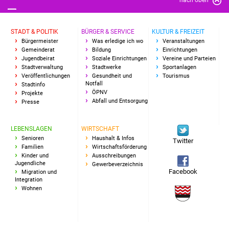
Freundeskreis Asyl
STADT & POLITIK
BÜRGER & SERVICE
KULTUR & FREIZEIT
Ukraine-Hilfe
Bürgermeister
Was erledige ich wo
Veranstaltungen
Gemeinderat
Bildung
Einrichtungen
Jugendbeirat
Soziale Einrichtungen
Vereine und Parteien
Wohnen
Stadtverwaltung
Stadtwerke
Sportanlagen
Veröffentlichungen
Gesundheit und
Tourismus
Notfall
Bauen in Süßen
Stadtinfo
ÖPNV
Projekte
Abfall und Entsorgung
Presse
Wohnimmobilien +
Baugrundstücke
LEBENSLAGEN
WIRTSCHAFT
Senioren
Haushalt & Infos
Twitter
Wirtschaft
Familien
Wirtschaftsförderung
Kinder und
Ausschreibungen
Jugendliche
Gewerbeverzeichnis
Haushalt & Infos
Facebook
Migration und
Integration
Wohnen
Wirtschaftsförderung
Gewerbeimmobilien