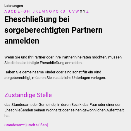
Leistungen
A
B
C
D
E
F
G
H
I
J
K
L
M
N
O
P
Q
R
S
T
U
V
W
X
Y
Z
Stadtverwaltung
Eheschließung bei
Ansprechpartner
sorgeberechtigten Partnern
anmelden
Behördenwegweiser
Stellenangebote
Wenn Sie und Ihr Partner oder Ihre Partnerin heiraten möchten, müssen
Sie die beabsichtigte Eheschließung anmelden.
Kontakt
Haben Sie gemeinsame Kinder oder sind sonst für ein Kind
sorgeberechtigt, müssen Sie zusätzliche Unterlagen vorlegen.
Veröffentlichungen
Zuständige Stelle
Ortsrecht
das Standesamt der Gemeinde, in deren Bezirk das Paar oder einer der
FNP / Bebauungspläne
Eheschließenden seinen Wohnsitz oder seinen gewöhnlichen Aufenthalt
hat
Wahlen
Standesamt [Stadt Süßen]