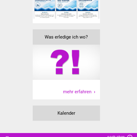
Senioren
Stadtseniorenrat
Sommerwochen für
Was erledige ich wo?
Ältere
Seniorenwohn- und
Pflegeheim
Familien
Familientreff
mehr erfahren
Kinder und Jugendliche
Kalender
Schülerferienprogramm
Migration und Integration
nach oben