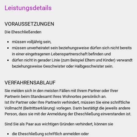
Stadtinfo
Leistungsdetails
Jubiläumsjahr 2021
VORAUSSETZUNGEN
Die Eheschließenden
Partnerstädte
müssen volljährig sein,
Projekte
müssen unverheiratet sein beziehungsweise dürfen sich nicht bereits
in einer eingetragenen Lebenspartnerschaft befinden und
dürfen nicht in gerader Linie
(zum Beispiel Eltern und Kinder)
verwandt
Schulentwicklung Bizet
beziehungsweise Geschwister oder Halbgeschwister sein.
Sanierung Hallenbad
VERFAHRENSABLAUF
Sanierung Bizethalle
Sie melden sich in den meisten Fällen mit Ihrem Partner oder Ihrer
Partnerin beim Standesamt Ihres Wohnortes persönlich an.
Ist Ihr Partner oder Ihre Partnerin verhindert, müssen Sie eine schriftliche
Ortsentwicklung
Vollmacht (Beitrittserklärung) vorlegen. Darin bestätigt die jeweils andere
Person, dass sie mit der Anmeldung der Eheschließung einverstanden ist.
Presse
Sind Sie als Paar aus wichtigen Gründen verhindert, können sie
Bürger & Service
die Eheschließung schriftlich anmelden oder