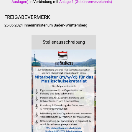
Auslagen)
in Verbindung mit
Anlage 1 (Gebührenverzeichnis)
Veranstaltungen
Stadtfest
FREIGABEVERMERK
25.06.2024 Innenministerium Baden-Württemberg
Ostermarkt
Stellenausschreibung
Einrichtungen
Hallenbad
Stadtbücherei
Stadtarchiv
Zehntscheuer
Bürgerhaus
Kulturhalle