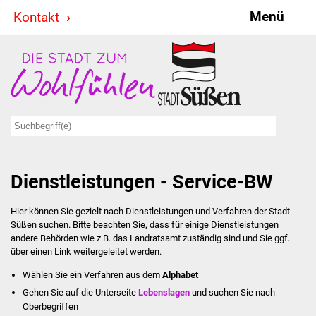
Menü
Kontakt
Stadt & Politik
Bürgermeister
Reden
Gemeinderat
Dienstleistungen - Service-BW
Ausschüsse
Hier können Sie gezielt nach Dienstleistungen und Verfahren der Stadt
Ratsinformationssystem
Süßen suchen.
Bitte beachten Sie
, dass für einige Dienstleistungen
andere Behörden wie z.B. das Landratsamt zuständig sind und Sie ggf.
Jugendbeirat
über einen Link weitergeleitet werden.
Wählen Sie ein Verfahren aus dem
Alphabet
Summerrockfestival
Gehen Sie auf die Unterseite
Lebenslagen
und suchen Sie nach
Oberbegriffen
Hallenbadparty