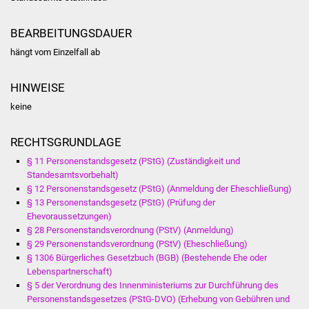
NETZMonitor
BEARBEITUNGSDAUER
Gesundheit und Notfall
hängt vom Einzelfall ab
Ärzte und Apotheken
HINWEISE
Pflege von Angehörigen
keine
Hitzewarnung / UV-
RECHTSGRUNDLAGE
Index
§ 11 Personenstandsgesetz (PStG) (Zuständigkeit und
Standesamtsvorbehalt)
ÖPNV
§ 12 Personenstandsgesetz (PStG) (Anmeldung der Eheschließung)
§ 13 Personenstandsgesetz (PStG) (Prüfung der
Ehevoraussetzungen)
Bürgerbus (MOBS)
§ 28 Personenstandsverordnung (PStV) (Anmeldung)
§ 29 Personenstandsverordnung (PStV) (Eheschließung)
Abfall und Entsorgung
§ 1306 Bürgerliches Gesetzbuch (BGB) (Bestehende Ehe oder
Lebenspartnerschaft)
Kultur & Freizeit
§ 5 der Verordnung des Innenministeriums zur Durchführung des
Personenstandsgesetzes (PStG-DVO) (Erhebung von Gebühren und