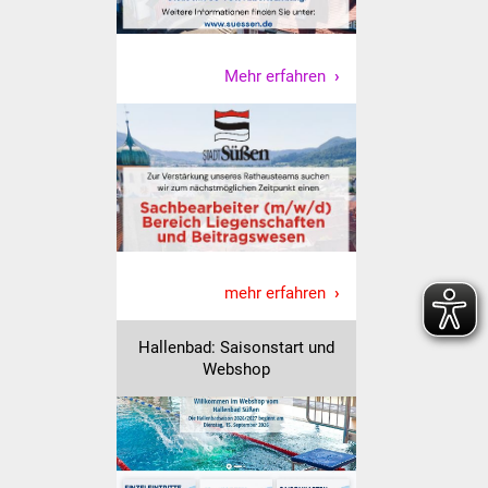
Vereine und Parteien
Mehr erfahren
Selbsteintrag Vereine
Beirat Süßener Vereine
Sportanlagen
Tourismus
Erlebnisregion
mehr erfahren
Schwäbischer Albtrauf
Hallenbad: Saisonstart und
Route der
Webshop
Industriekultur
Lebenslagen