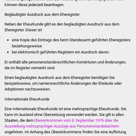
können diese jederzeit beantragen.
Stadtinfo
Beglaubigter Ausdruck aus dem Eheregister
Jubiläumsjahr 2021
Neben der Eheurkunde gibt es den beglaubigten Ausdruck aus dem
Eheregister. Dieser ist
Partnerstädte
eine Kopie des
Eintrags des
beim Standesamt geführten Eheregisters
beziehungsweise
Projekte
bei elektronisch geführten Registern ein Ausdruck davon.
Schulentwicklung Bizet
Er enthält alle personenstandsrechtlichen
Korrekturen
und Änderungen,
die im Register vermerkt sind.
Sanierung Hallenbad
Einen beglaubigten Ausdruck aus dem Eheregister benötigen Sie
beispielsweise, um namensrechtliche Änderungen der Eheleute oder
Adoptionen nachzuweisen.
Sanierung Bizethalle
Internationale Eheurkunde
Ortsentwicklung
Eine Internationale Eheurkunde ist eine mehrsprachige Eheurkunde. Sie
kann im Ausland ohne Übersetzung verwendet werden. Sie gilt in allen
Presse
Staaten, die dem
Übereinkommen vom 8. September 1976 über die
Ausstellung mehrsprachiger Auszüge aus Personenstandsbüchern
angehören. Im Anhang des Übereinkommens finden Sie eine Auflistung
Bürger & Service