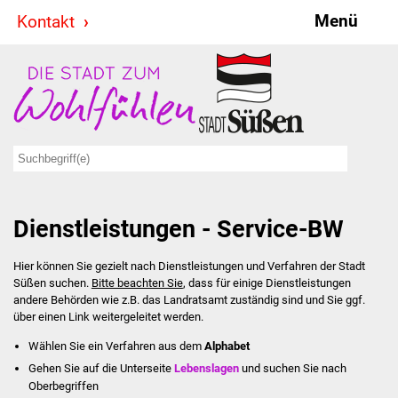
Menü
Kontakt
Stadt & Politik
Bürgermeister
Reden
Gemeinderat
Dienstleistungen - Service-BW
Ausschüsse
Hier können Sie gezielt nach Dienstleistungen und Verfahren der Stadt
Ratsinformationssystem
Süßen suchen.
Bitte beachten Sie
, dass für einige Dienstleistungen
andere Behörden wie z.B. das Landratsamt zuständig sind und Sie ggf.
Jugendbeirat
über einen Link weitergeleitet werden.
Wählen Sie ein Verfahren aus dem
Alphabet
Summerrockfestival
Gehen Sie auf die Unterseite
Lebenslagen
und suchen Sie nach
Oberbegriffen
Hallenbadparty