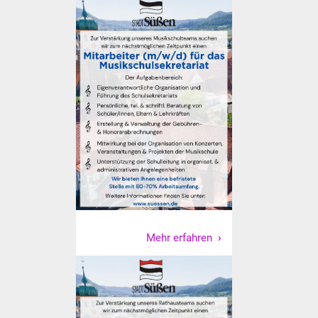
Vereine und Parteien
Selbsteintrag Vereine
Beirat Süßener Vereine
Sportanlagen
Tourismus
Erlebnisregion
Schwäbischer Albtrauf
Route der
Mehr erfahren
Industriekultur
Lebenslagen