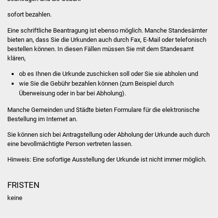
Volkshochschule
sofort bezahlen.
Soziale Einrichtungen
Eine schriftliche Beantragung ist ebenso möglich. Manche Standesämter
bieten an, dass Sie die Urkunden auch durch Fax, E-Mail oder telefonisch
bestellen können. In diesen Fällen müssen Sie mit dem Standesamt
Kirchen
klären,
Lokale Agenda
ob es Ihnen die Urkunde zuschicken soll oder Sie sie abholen und
wie Sie die Gebühr bezahlen können
(zum Beispiel durch
Überweisung oder in bar bei Abholung)
.
Jugendhaus
Manche Gemeinden und Städte bieten Formulare für die elektronische
Fachteam Jugend
Bestellung im Internet an.
Sie können sich bei Antragstellung oder Abholung der Urkunde auch durch
Kinder- und
eine bevollmächtigte Person vertreten lassen.
Familienzentrum
Hinweis: Eine sofortige Ausstellung der Urkunde ist nicht immer möglich.
Stadtwerke
FRISTEN
keine
Suenergie