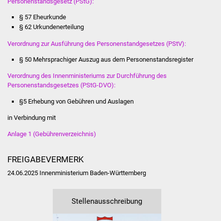
Personenstandsgesetz (PStG):
Veranstaltungen
§ 57 Eheurkunde
Stadtfest
§ 62 Urkundenerteilung
Verordnung zur Ausführung des Personenstandgesetzes (PStV):
Ostermarkt
§ 50 Mehrsprachiger Auszug aus dem Personenstandsregister
Einrichtungen
Verordnung des Innenministeriums zur Durchführung des
Personenstandsgesetzes (PStG-DVO):
Hallenbad
§5 Erhebung von Gebühren und Auslagen
in Verbindung mit
Stadtbücherei
Anlage 1 (Gebührenverzeichnis)
Stadtarchiv
FREIGABEVERMERK
Zehntscheuer
24.06.2025 Innenministerium Baden-Württemberg
Bürgerhaus
Stellenausschreibung
Kulturhalle