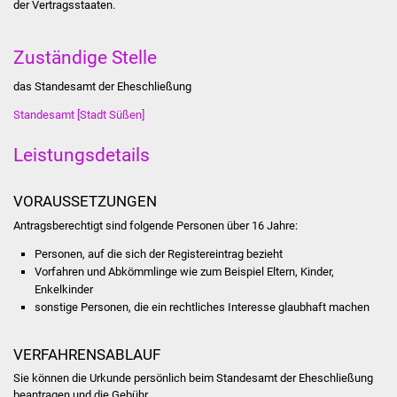
der Vertragsstaaten.
Was erledige ich wo
Zuständige Stelle
Dienstleistungen
das Standesamt der Eheschließung
Lebenslagen
Standesamt [Stadt Süßen]
Leistungsdetails
Formulare
Bürgerinfos
VORAUSSETZUNGEN
Antragsberechtigt sind folgende Personen über 16 Jahre:
Bildung
Personen, auf die sich der Registereintrag bezieht
Vorfahren und Abkömmlinge wie zum Beispiel Eltern, Kinder,
Schulen
Enkelkinder
sonstige Personen, die ein rechtliches Interesse glaubhaft machen
Kindergärten
VERFAHRENSABLAUF
Kolping-Musikschule
Sie können die Urkunde persönlich beim Standesamt der Eheschließung
beantragen und die Gebühr