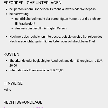
NETZMonitor
ERFORDERLICHE UNTERLAGEN
bei persönlichem Erscheinen: Personalausweis oder Reisepass
Gesundheit und Notfall
bei Vertretung:
schriftliche Vollmacht der berechtigten Person, auf die sich der
Eintrag bezieht
Ärzte und Apotheken
Ausweis der bevollmächtigten Person
Pflege von Angehörigen
Nachweis des rechtlichen Interesses: beispielsweise Schreiben des
Nachlassgerichts, gerichtliches Urteil oder vollstreckbarer Titel
Hitzewarnung / UV-
Index
KOSTEN
Eheurkunde oder beglaubigter Ausdruck aus dem Eheregister: je EUR
ÖPNV
20,00
Internationale Eheurkunde: je EUR 20,00
Bürgerbus (MOBS)
HINWEISE
Abfall und Entsorgung
keine
Kultur & Freizeit
RECHTSGRUNDLAGE