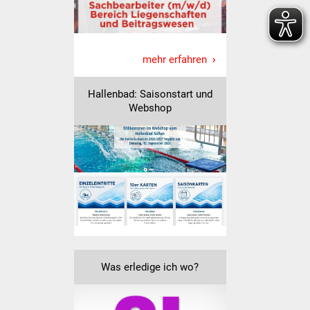
Senioren
Stadtseniorenrat
mehr erfahren
Sommerwochen für
Ältere
Hallenbad: Saisonstart und
Webshop
Seniorenwohn- und
Pflegeheim
Familien
Familientreff
Kinder und Jugendliche
Schülerferienprogramm
Was erledige ich wo?
Migration und Integration