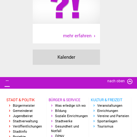
Freundeskreis Asyl
Ukraine-Hilfe
mehr erfahren
Wohnen
Bauen in Süßen
Kalender
Wohnimmobilien +
Baugrundstücke
nach oben
Wirtschaft
STADT & POLITIK
BÜRGER & SERVICE
KULTUR & FREIZEIT
Haushalt & Infos
Bürgermeister
Was erledige ich wo
Veranstaltungen
Gemeinderat
Bildung
Einrichtungen
Wirtschaftsförderung
Jugendbeirat
Soziale Einrichtungen
Vereine und Parteien
Stadtverwaltung
Stadtwerke
Sportanlagen
Veröffentlichungen
Gesundheit und
Tourismus
Gewerbeimmobilien
Notfall
Stadtinfo
ÖPNV
Projekte