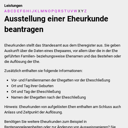
Leistungen
A
B
C
D
E
F
G
H
I
J
K
L
M
N
O
P
Q
R
S
T
U
V
W
X
Y
Z
Stadtverwaltung
Ausstellung einer Eheurkunde
Ansprechpartner
beantragen
Behördenwegweiser
Eheurkunden stellt das Standesamt aus dem Eheregister aus. Sie geben
Auskunft über die Daten eines Ehepaares, vor allem über die in der Ehe
Stellenangebote
geführten Familien- beziehungsweise Ehenamen und das Bestehen oder
die Auflösung der Ehe.
Kontakt
Zusätzlich enthalten sie folgende Informationen:
Veröffentlichungen
Vor- und Familiennamen der Ehegatten vor der Eheschließung
Ort und Tag ihrer Geburten
Ort und Tag der Eheschließung
Ortsrecht
Namen der Ehegatten nach der Eheschließung
FNP / Bebauungspläne
Hinweis:
Eheurkunden von aufgelösten Ehen enthalten am Schluss auch
Anlass und Zeitpunkt der Auflösung.
Wahlen
Benötigen Sie
weitere Eheurkunden
zum Beispiel in
Rentenangelegenheiten oder zur Änderung von Ausweispapieren? Sie