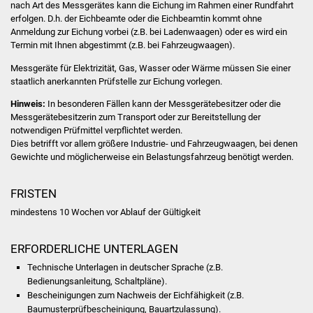
nach Art des Messgerätes kann die Eichung im Rahmen einer Rundfahrt
Volkshochschule
erfolgen. D.h. der Eichbeamte oder die Eichbeamtin kommt ohne
Anmeldung zur Eichung vorbei (z.B. bei Ladenwaagen) oder es wird ein
Soziale Einrichtungen
Termin mit Ihnen abgestimmt (z.B. bei Fahrzeugwaagen).
Messgeräte für Elektrizität, Gas, Wasser oder Wärme müssen Sie einer
Kirchen
staatlich anerkannten Prüfstelle zur Eichung vorlegen.
Hinweis:
In besonderen Fällen kann der Messgerätebesitzer oder die
Lokale Agenda
Messgerätebesitzerin zum Transport oder zur Bereitstellung der
notwendigen Prüfmittel verpflichtet werden.
Jugendhaus
Dies betrifft vor allem größere Industrie- und Fahrzeugwaagen, bei denen
Gewichte und möglicherweise ein Belastungsfahrzeug benötigt werden.
Fachteam Jugend
FRISTEN
Kinder- und
mindestens 10 Wochen vor Ablauf der Gültigkeit
Familienzentrum
ERFORDERLICHE UNTERLAGEN
Stadtwerke
Technische Unterlagen in deutscher Sprache (z.B.
Bedienungsanleitung, Schaltpläne).
Suenergie
Bescheinigungen zum Nachweis der Eichfähigkeit (z.B.
Baumusterprüfbescheinigung, Bauartzulassung).