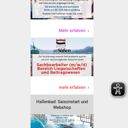
Vereine und Parteien
Selbsteintrag Vereine
Mehr erfahren
Beirat Süßener Vereine
Sportanlagen
Tourismus
Erlebnisregion
Schwäbischer Albtrauf
mehr erfahren
Route der
Hallenbad: Saisonstart und
Industriekultur
Webshop
Lebenslagen