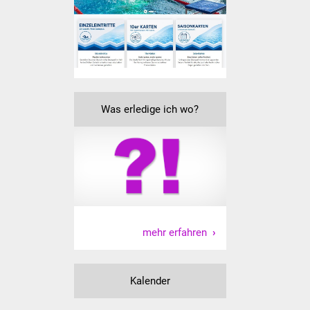
Senioren
Stadtseniorenrat
Sommerwochen für
Ältere
Was erledige ich wo?
Seniorenwohn- und
Pflegeheim
Familien
Familientreff
Kinder und Jugendliche
mehr erfahren
Schülerferienprogramm
Kalender
Migration und Integration