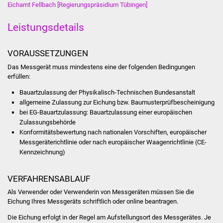
Eichamt Fellbach [Regierungspräsidium Tübingen]
Was erledige ich wo
Leistungsdetails
Dienstleistungen
VORAUSSETZUNGEN
Lebenslagen
Das Messgerät muss mindestens eine der folgenden Bedingungen
erfüllen:
Formulare
Bauartzulassung der Physikalisch-Technischen Bundesanstalt
allgemeine Zulassung zur Eichung bzw. Baumusterprüfbescheinigung
Bürgerinfos
bei EG-Bauartzulassung: Bauartzulassung einer europäischen
Zulassungsbehörde
Konformitätsbewertung nach nationalen Vorschiften, europäischer
Bildung
Messgeräterichtlinie oder nach europäischer Waagenrichtlinie (CE-
Kennzeichnung)
Schulen
VERFAHRENSABLAUF
Kindergärten
Als Verwender oder Verwenderin von Messgeräten müssen Sie die
Eichung Ihres Messgeräts schriftlich oder online beantragen.
Kolping-Musikschule
Die Eichung erfolgt in der Regel am Aufstellungsort des Messgerätes. Je