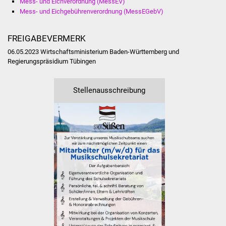
Mess- und Eichverordnung (MessEV)
Veranstaltungen
Mess- und Eichgebührenverordnung (MessEGebV)
Stadtfest
FREIGABEVERMERK
Ostermarkt
06.05.2023 Wirtschaftsministerium Baden-Württemberg und
Regierungspräsidium Tübingen
Einrichtungen
Stellenausschreibung
Hallenbad
Stadtbücherei
Stadtarchiv
Zehntscheuer
Bürgerhaus
Kulturhalle