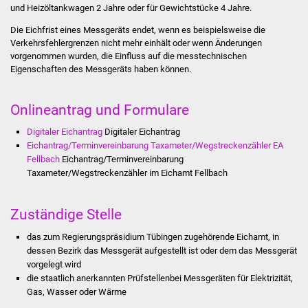
und Heizöltankwagen 2 Jahre oder für Gewichtstücke 4 Jahre.
Stadtinfo
Die Eichfrist eines Messgeräts endet, wenn es beispielsweise die
Jubiläumsjahr 2021
Verkehrsfehlergrenzen nicht mehr einhält oder wenn Änderungen
vorgenommen wurden, die Einfluss auf die messtechnischen
Eigenschaften des Messgeräts haben können.
Partnerstädte
Onlineantrag und Formulare
Projekte
Digitaler Eichantrag
Digitaler Eichantrag
Schulentwicklung Bizet
Eichantrag/Terminvereinbarung Taxameter/Wegstreckenzähler EA
Fellbach
Eichantrag/Terminvereinbarung
Sanierung Hallenbad
Taxameter/Wegstreckenzähler im Eichamt Fellbach
Sanierung Bizethalle
Zuständige Stelle
Ortsentwicklung
das zum Regierungspräsidium Tübingen zugehörende Eichamt, in
dessen Bezirk das Messgerät aufgestellt ist oder dem das Messgerät
vorgelegt wird
Presse
die staatlich anerkannten Prüfstellenbei Messgeräten für Elektrizität,
Gas, Wasser oder Wärme
Bürger & Service