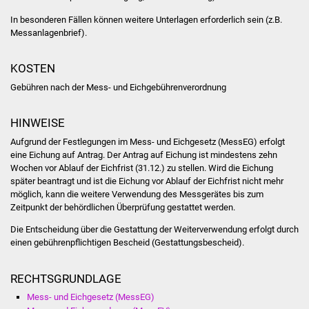
NETZMonitor
In besonderen Fällen können weitere Unterlagen erforderlich sein (z.B.
Messanlagenbrief).
Gesundheit und Notfall
KOSTEN
Ärzte und Apotheken
Gebühren nach der Mess- und Eichgebührenverordnung
Pflege von Angehörigen
HINWEISE
Hitzewarnung / UV-
Aufgrund der Festlegungen im Mess- und Eichgesetz (MessEG) erfolgt
Index
eine Eichung auf Antrag. Der Antrag auf Eichung ist mindestens zehn
Wochen vor Ablauf der Eichfrist (31.12.) zu stellen. Wird die Eichung
später beantragt und ist die Eichung vor Ablauf der Eichfrist nicht mehr
ÖPNV
möglich, kann die weitere Verwendung des Messgerätes bis zum
Zeitpunkt der behördlichen Überprüfung gestattet werden.
Bürgerbus (MOBS)
Die Entscheidung über die Gestattung der Weiterverwendung erfolgt durch
einen gebührenpflichtigen Bescheid (Gestattungsbescheid).
Abfall und Entsorgung
RECHTSGRUNDLAGE
Kultur & Freizeit
Mess- und Eichgesetz (MessEG)