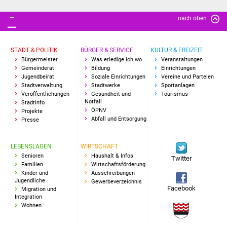
Freundeskreis Asyl
nach oben
Ukraine-Hilfe
STADT & POLITIK
BÜRGER & SERVICE
KULTUR & FREIZEIT
Bürgermeister
Was erledige ich wo
Veranstaltungen
Wohnen
Gemeinderat
Bildung
Einrichtungen
Jugendbeirat
Soziale Einrichtungen
Vereine und Parteien
Bauen in Süßen
Stadtverwaltung
Stadtwerke
Sportanlagen
Veröffentlichungen
Gesundheit und
Tourismus
Notfall
Stadtinfo
Wohnimmobilien +
ÖPNV
Projekte
Abfall und Entsorgung
Presse
Baugrundstücke
Wirtschaft
LEBENSLAGEN
WIRTSCHAFT
Senioren
Haushalt & Infos
Twitter
Familien
Wirtschaftsförderung
Haushalt & Infos
Kinder und
Ausschreibungen
Jugendliche
Gewerbeverzeichnis
Facebook
Migration und
Wirtschaftsförderung
Integration
Wohnen
Gewerbeimmobilien