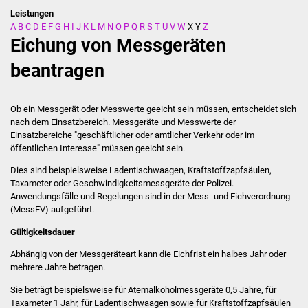
Leistungen
A
B
C
D
E
F
G
H
I
J
K
L
M
N
O
P
Q
R
S
T
U
V
W
X
Y
Z
Stadtverwaltung
Eichung von Messgeräten
Ansprechpartner
beantragen
Behördenwegweiser
Ob ein Messgerät oder Messwerte geeicht sein müssen, entscheidet sich
nach dem Einsatzbereich. Messgeräte und Messwerte der
Stellenangebote
Einsatzbereiche "geschäftlicher oder amtlicher Verkehr oder im
öffentlichen Interesse" müssen geeicht sein.
Kontakt
Dies sind beispielsweise Ladentischwaagen, Kraftstoffzapfsäulen,
Taxameter oder Geschwindigkeitsmessgeräte der Polizei.
Veröffentlichungen
Anwendungsfälle und Regelungen sind in der Mess- und Eichverordnung
(MessEV) aufgeführt.
Ortsrecht
Gültigkeitsdauer
Abhängig von der Messgeräteart kann die Eichfrist ein halbes Jahr oder
FNP / Bebauungspläne
mehrere Jahre betragen.
Wahlen
Sie beträgt beispielsweise für Atemalkoholmessgeräte 0,5 Jahre, für
Taxameter 1 Jahr, für Ladentischwaagen sowie für Kraftstoffzapfsäulen