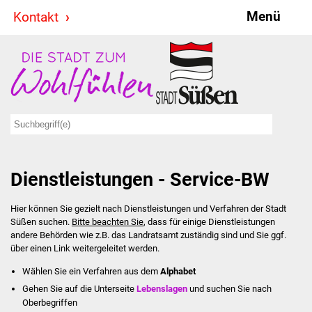
Menü
Kontakt
Stadt & Politik
Bürgermeister
Reden
Gemeinderat
Dienstleistungen - Service-BW
Ausschüsse
Hier können Sie gezielt nach Dienstleistungen und Verfahren der Stadt
Ratsinformationssystem
Süßen suchen.
Bitte beachten Sie
, dass für einige Dienstleistungen
andere Behörden wie z.B. das Landratsamt zuständig sind und Sie ggf.
Jugendbeirat
über einen Link weitergeleitet werden.
Wählen Sie ein Verfahren aus dem
Alphabet
Summerrockfestival
Gehen Sie auf die Unterseite
Lebenslagen
und suchen Sie nach
Oberbegriffen
Hallenbadparty