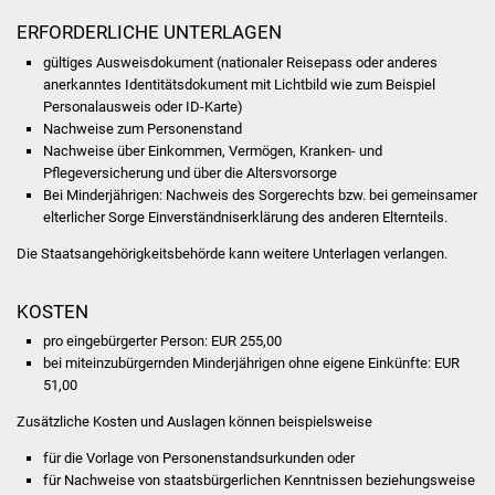
Vereine und Parteien
ERFORDERLICHE UNTERLAGEN
gültiges Ausweisdokument (nationaler Reisepass oder anderes
Selbsteintrag Vereine
anerkanntes Identitätsdokument mit Lichtbild wie zum Beispiel
Personalausweis oder ID-Karte)
Nachweise zum Personenstand
Beirat Süßener Vereine
Nachweise über Einkommen, Vermögen, Kranken- und
Pflegeversicherung und über die Altersvorsorge
Sportanlagen
Bei Minderjährigen: Nachweis des Sorgerechts bzw. bei gemeinsamer
elterlicher Sorge Einverständniserklärung des anderen Elternteils.
Tourismus
Die Staatsangehörigkeitsbehörde kann weitere Unterlagen verlangen.
Erlebnisregion
KOSTEN
Schwäbischer Albtrauf
pro eingebürgerter Person: EUR 255,00
bei miteinzubürgernden Minderjährigen ohne eigene Einkünfte: EUR
Route der
51,00
Industriekultur
Zusätzliche Kosten und Auslagen können beispielsweise
Lebenslagen
für die Vorlage von Personenstandsurkunden oder
für Nachweise von staatsbürgerlichen Kenntnissen beziehungsweise