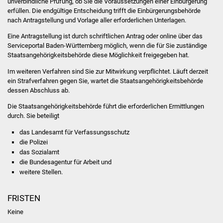
unverbindliche Prüfung, ob Sie die Voraussetzungen einer Einbürgerung
Veranstaltungen
erfüllen. Die endgültige Entscheidung trifft die Einbürgerungsbehörde
nach Antragstellung und Vorlage aller erforderlichen Unterlagen.
Stadtfest
Eine Antragstellung ist
durch schriftlichen Antrag
oder online über das
Serviceportal Baden-Württemberg möglich, wenn die für Sie zuständige
Ostermarkt
Staatsangehörigkeitsbehörde diese Möglichkeit freigegeben hat.
Im weiteren Verfahren sind Sie zur Mitwirkung verpflichtet. Läuft derzeit
Einrichtungen
ein Strafverfahren gegen Sie, wartet die Staatsangehörigkeitsbehörde
dessen Abschluss ab.
Hallenbad
Die Staatsangehörigkeitsbehörde führt die erforderlichen Ermittlungen
durch. Sie beteiligt
Stadtbücherei
das Landesamt für Verfassungsschutz
die Polizei
Stadtarchiv
das Sozialamt
die Bundesagentur für Arbeit und
Zehntscheuer
weitere Stellen.
Bürgerhaus
FRISTEN
Keine
Kulturhalle