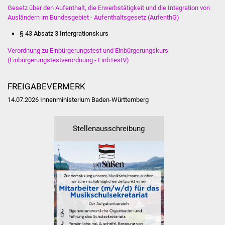
Gesetz über den Aufenthalt, die Erwerbstätigkeit und die Integration von
Freundeskreis Asyl
Ausländern im Bundesgebiet - Aufenthaltsgesetz (AufenthG)
§ 43 Absatz 3 Intergrationskurs
Ukraine-Hilfe
Verordnung zu Einbürgerungstest und Einbürgerungskurs
Wohnen
(Einbürgerungstestverordnung - EinbTestV)
Bauen in Süßen
FREIGABEVERMERK
14.07.2026 Innenministerium Baden-Württemberg
Wohnimmobilien +
Baugrundstücke
Stellenausschreibung
Wirtschaft
Haushalt & Infos
Wirtschaftsförderung
Gewerbeimmobilien