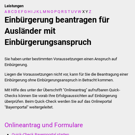
Leistungen
A
B
C
D
E
F
G
H
I
J
K
L
M
N
O
P
Q
R
S
T
U
V
W
X
Y
Z
Stadtverwaltung
Einbürgerung beantragen für
Ansprechpartner
Ausländer mit
Einbürgerungsanspruch
Behördenwegweiser
Stellenangebote
Sie haben unter bestimmten Voraussetzungen einen Anspruch auf
Einbürgerung.
Kontakt
Liegen die Voraussetzungen nicht vor, kann für Sie die Beantragung einer
Einbürgerung ohne Einbürgerungsanspruch in Betracht kommen.
Veröffentlichungen
Mit Hilfe des unter der Überschrift "Onlineantrag" aufrufbaren Quick-
Checks können Sie vorab Ihre Erfolgsaussichten auf Einbürgerung
Ortsrecht
überprüfen. Beim Quick-Check werden Sie auf das Onlineportal
"Bayernportal" weitergeleitet.
FNP / Bebauungspläne
Onlineantrag und Formulare
Wahlen
Quick-Check Bayernportal starten