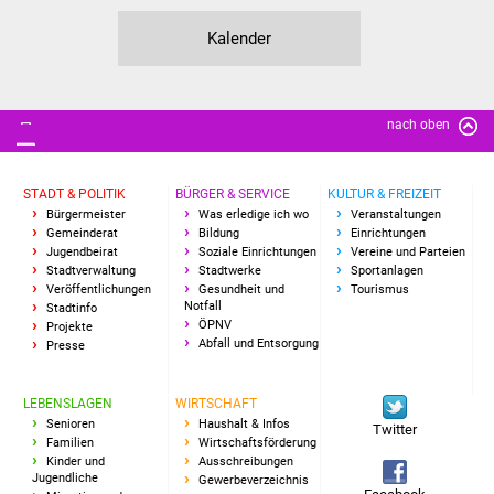
Kalender
nach oben
STADT & POLITIK
BÜRGER & SERVICE
KULTUR & FREIZEIT
Bürgermeister
Was erledige ich wo
Veranstaltungen
Gemeinderat
Bildung
Einrichtungen
Jugendbeirat
Soziale Einrichtungen
Vereine und Parteien
Stadtverwaltung
Stadtwerke
Sportanlagen
Veröffentlichungen
Gesundheit und
Tourismus
Notfall
Stadtinfo
ÖPNV
Projekte
Abfall und Entsorgung
Presse
LEBENSLAGEN
WIRTSCHAFT
Senioren
Haushalt & Infos
Twitter
Familien
Wirtschaftsförderung
Kinder und
Ausschreibungen
Jugendliche
Gewerbeverzeichnis