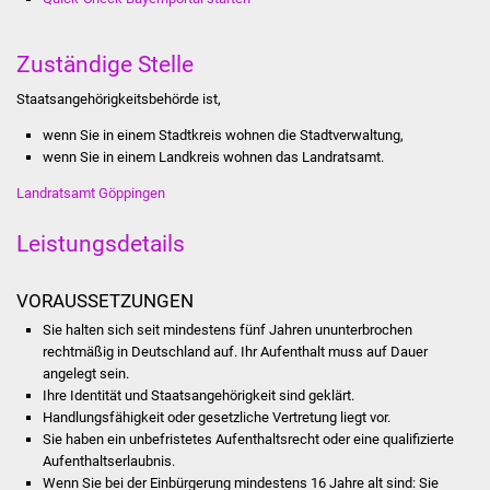
Stadtinfo
Zuständige Stelle
Jubiläumsjahr 2021
Staatsangehörigkeitsbehörde ist,
Partnerstädte
wenn Sie in einem Stadtkreis wohnen die Stadtverwaltung,
wenn Sie in einem Landkreis wohnen das Landratsamt.
Projekte
Landratsamt Göppingen
Schulentwicklung Bizet
Leistungsdetails
Sanierung Hallenbad
VORAUSSETZUNGEN
Sanierung Bizethalle
Sie halten sich seit mindestens fünf Jahren ununterbrochen
rechtmäßig in Deutschland auf.
Ihr Aufenthalt muss auf Dauer
angelegt sein.
Ortsentwicklung
Ihre Identität und Staatsangehörigkeit sind geklärt.
Handlungsfähigkeit oder gesetzliche Vertretung liegt vor.
Presse
Sie haben ein unbefristetes Aufenthaltsrecht oder eine qualifizierte
Aufenthaltserlaubnis.
Bürger & Service
Wenn Sie bei der Einbürgerung mindestens 16 Jahre alt sind: Sie