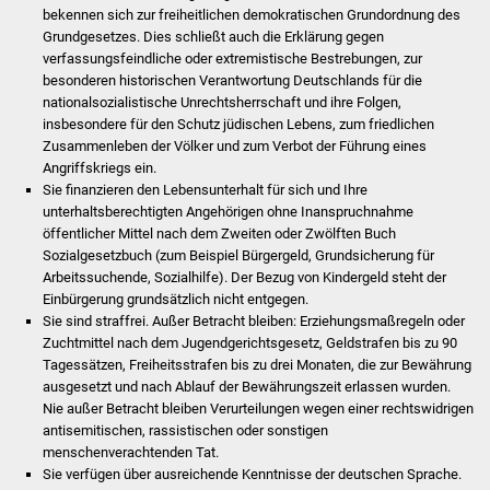
bekennen sich zur freiheitlichen demokratischen Grundordnung des
Grundgesetzes. Dies schließt auch die Erklärung gegen
Was erledige ich wo
verfassungsfeindliche oder extremistische Bestrebungen, zur
besonderen historischen Verantwortung Deutschlands für die
Dienstleistungen
nationalsozialistische Unrechtsherrschaft und ihre Folgen,
insbesondere für den Schutz jüdischen Lebens, zum friedlichen
Lebenslagen
Zusammenleben der Völker und zum Verbot der Führung eines
Angriffskriegs ein.
Sie finanzieren den Lebensunterhalt für sich und Ihre
Formulare
unterhaltsberechtigten Angehörigen ohne Inanspruchnahme
öffentlicher Mittel nach dem Zweiten oder Zwölften Buch
Bürgerinfos
Sozialgesetzbuch (zum Beispiel Bürgergeld, Grundsicherung für
Arbeitssuchende, Sozialhilfe). Der Bezug von Kindergeld steht der
Bildung
Einbürgerung grundsätzlich nicht entgegen.
Sie sind straffrei. Außer Betracht bleiben: Erziehungsmaßregeln oder
Zuchtmittel nach dem Jugendgerichtsgesetz, Geldstrafen bis zu 90
Schulen
Tagessätzen, Freiheitsstrafen bis zu drei Monaten, die zur Bewährung
ausgesetzt und nach Ablauf der Bewährungszeit erlassen wurden.
Kindergärten
Nie außer Betracht bleiben Verurteilungen wegen einer rechtswidrigen
antisemitischen, rassistischen oder sonstigen
Kolping-Musikschule
menschenverachtenden Tat.
Sie verfügen über ausreichende Kenntnisse der deutschen Sprache.