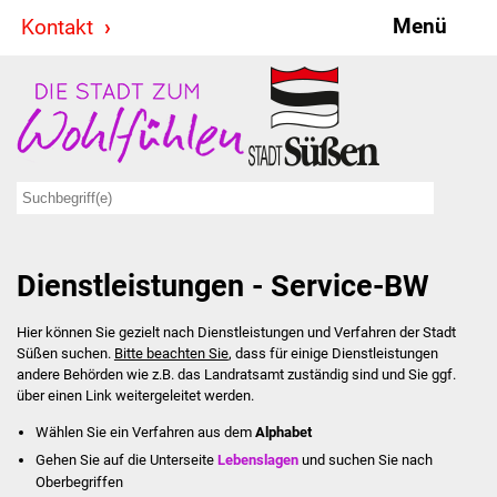
Menü
Kontakt
Stadt & Politik
Bürgermeister
Reden
Gemeinderat
Dienstleistungen - Service-BW
Ausschüsse
Hier können Sie gezielt nach Dienstleistungen und Verfahren der Stadt
Ratsinformationssystem
Süßen suchen.
Bitte beachten Sie
, dass für einige Dienstleistungen
andere Behörden wie z.B. das Landratsamt zuständig sind und Sie ggf.
Jugendbeirat
über einen Link weitergeleitet werden.
Wählen Sie ein Verfahren aus dem
Alphabet
Summerrockfestival
Gehen Sie auf die Unterseite
Lebenslagen
und suchen Sie nach
Oberbegriffen
Hallenbadparty