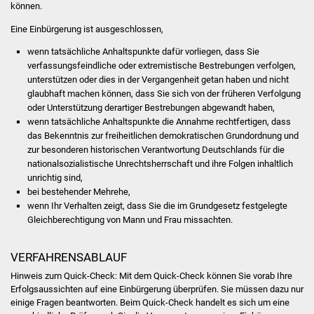
NETZMonitor
können.
Eine Einbürgerung ist ausgeschlossen,
Gesundheit und Notfall
wenn tatsächliche Anhaltspunkte dafür vorliegen, dass Sie
verfassungsfeindliche oder extremistische Bestrebungen verfolgen,
Ärzte und Apotheken
unterstützen oder dies in der Vergangenheit getan haben und nicht
glaubhaft machen können, dass Sie sich von der früheren Verfolgung
Pflege von Angehörigen
oder Unterstützung derartiger Bestrebungen abgewandt haben,
wenn tatsächliche Anhaltspunkte die Annahme rechtfertigen, dass
das Bekenntnis zur freiheitlichen demokratischen Grundordnung und
Hitzewarnung / UV-
zur besonderen historischen Verantwortung Deutschlands für die
Index
nationalsozialistische Unrechtsherrschaft und ihre Folgen inhaltlich
unrichtig sind,
ÖPNV
bei bestehender Mehrehe,
wenn Ihr Verhalten zeigt, dass Sie die im Grundgesetz festgelegte
Bürgerbus (MOBS)
Gleichberechtigung von Mann und Frau missachten.
Abfall und Entsorgung
VERFAHRENSABLAUF
Hinweis zum Quick-Check: Mit dem Quick-Check können Sie vorab Ihre
Kultur & Freizeit
Erfolgsaussichten auf eine Einbürgerung überprüfen. Sie müssen dazu nur
einige Fragen beantworten. Beim Quick-Check handelt es sich um eine