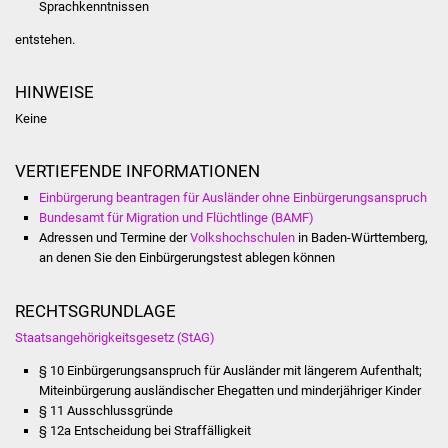
Senioren
Sprachkenntnissen
entstehen.
Stadtseniorenrat
HINWEISE
Sommerwochen für
Keine
Ältere
Seniorenwohn- und
VERTIEFENDE INFORMATIONEN
Pflegeheim
Einbürgerung beantragen für Ausländer ohne Einbürgerungsanspruch
Bundesamt für Migration und Flüchtlinge (BAMF)
Adressen und Termine der
Volkshochschulen
in Baden-Württemberg,
Familien
an denen Sie den Einbürgerungstest ablegen können
Familientreff
RECHTSGRUNDLAGE
Kinder und Jugendliche
Staatsangehörigkeitsgesetz (StAG)
§ 10 Einbürgerungsanspruch für Ausländer mit längerem Aufenthalt;
Schülerferienprogramm
Miteinbürgerung ausländischer Ehegatten und minderjähriger Kinder
§ 11 Ausschlussgründe
Migration und Integration
§ 12a Entscheidung bei Straffälligkeit