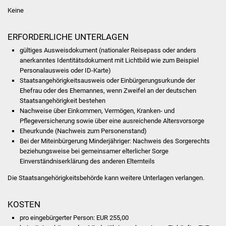
NETZMonitor
Keine
Gesundheit und Notfall
ERFORDERLICHE UNTERLAGEN
gültiges Ausweisdokument (nationaler Reisepass oder anders
Ärzte und Apotheken
anerkanntes Identitätsdokument mit Lichtbild wie zum Beispiel
Personalausweis oder ID-Karte)
Pflege von Angehörigen
Staatsangehörigkeitsausweis oder Einbürgerungsurkunde der
Ehefrau oder des Ehemannes, wenn Zweifel an der deutschen
Hitzewarnung / UV-
Staatsangehörigkeit bestehen
Nachweise über Einkommen, Vermögen, Kranken- und
Index
Pflegeversicherung sowie über eine ausreichende Altersvorsorge
Eheurkunde (Nachweis zum Personenstand)
ÖPNV
Bei der Miteinbürgerung Minderjähriger: Nachweis des Sorgerechts
beziehungsweise bei gemeinsamer elterlicher Sorge
Bürgerbus (MOBS)
Einverständniserklärung des anderen Elternteils
Die Staatsangehörigkeitsbehörde kann weitere Unterlagen verlangen.
Abfall und Entsorgung
KOSTEN
Kultur & Freizeit
pro eingebürgerter Person: EUR 255,00