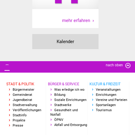
IKG Auen
mehr erfahren
Ausschreibungen
Öffentliche
Kalender
Ausschreibung
Europaweite
Ausschreibung
nach oben
Beschränkte
STADT & POLITIK
BÜRGER & SERVICE
KULTUR & FREIZEIT
Ausschreibung
Bürgermeister
Was erledige ich wo
Veranstaltungen
Gemeinderat
Bildung
Einrichtungen
Jugendbeirat
Soziale Einrichtungen
Vereine und Parteien
Freihändige Vergabe
Stadtverwaltung
Stadtwerke
Sportanlagen
Veröffentlichungen
Gesundheit und
Tourismus
Gewerbeverzeichnis
Notfall
Stadtinfo
ÖPNV
Projekte
Abfall und Entsorgung
Presse
Gewerbe - Selbsteintrag