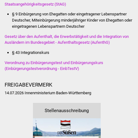
Staatsangehörigkeitsgesetz (StAG)
Vereine und Parteien
§ 9 Einbürgerung von Ehegatten oder eingetragener Lebenspartner
Deutscher, Miteinbürgerung minderjähriger Kinder von Ehegatten oder
Selbsteintrag Vereine
eingetragenen Lebenspartnern Deutscher
Gesetz über den Aufenthalt, die Erwerbstätigkeit und die Integration von
Beirat Süßener Vereine
Ausländern im Bundesgebiet - Aufenthaltsgesetz (AufenthG)
Sportanlagen
§ 43 Integrationskurs
Verordnung zu Einbürgerungstest und Einbürgerungskurs
Tourismus
(Einbürgerungstestverordnung - EinbTestV)
Erlebnisregion
FREIGABEVERMERK
Schwäbischer Albtrauf
14.07.2026 Innenministerium Baden-Württemberg
Route der
Industriekultur
Stellenausschreibung
Lebenslagen