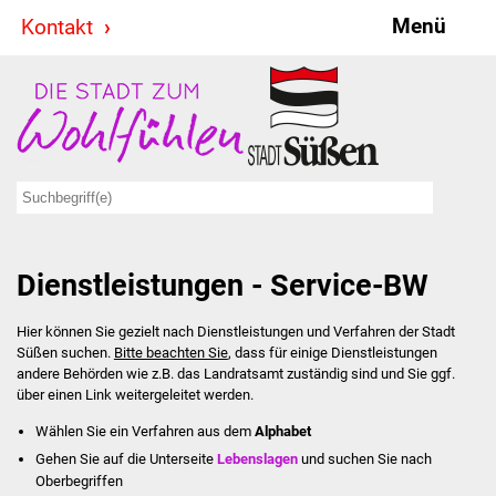
Menü
Kontakt
Stadt & Politik
Bürgermeister
Reden
Gemeinderat
Dienstleistungen - Service-BW
Ausschüsse
Hier können Sie gezielt nach Dienstleistungen und Verfahren der Stadt
Ratsinformationssystem
Süßen suchen.
Bitte beachten Sie
, dass für einige Dienstleistungen
andere Behörden wie z.B. das Landratsamt zuständig sind und Sie ggf.
Jugendbeirat
über einen Link weitergeleitet werden.
Wählen Sie ein Verfahren aus dem
Alphabet
Summerrockfestival
Gehen Sie auf die Unterseite
Lebenslagen
und suchen Sie nach
Oberbegriffen
Hallenbadparty