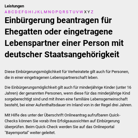
Leistungen
A
B
C
D
E
F
G
H
I
J
K
L
M
N
O
P
Q
R
S
T
U
V
W
X
Y
Z
Stadtverwaltung
Einbürgerung beantragen für
Ansprechpartner
Ehegatten oder eingetragene
Lebenspartner einer Person mit
Behördenwegweiser
deutscher Staatsangehörigkeit
Stellenangebote
Kontakt
Diese Einbürgerungsmöglichkeit für Verheiratete gilt auch für Personen,
die in einer eingetragenen Lebenspartnerschaft leben.
Veröffentlichungen
Die Einbürgerungsmöglichkeit gilt auch für minderjährige Kinder (unter 16
Jahren) der genannten Personen, wenn diese für das minderjährige Kind
sorgeberechtigt sind und mit ihnen eine familiäre Lebensgemeinschaft
Ortsrecht
besteht, bei einer Aufenthaltsdauer im Inland von in der Regel drei Jahren.
FNP / Bebauungspläne
Mit Hilfe des unter der Überschrift Onlineantrag aufrufbaren Quick-
Checks können Sie vorab Ihre Erfolgsaussichten auf Einbürgerung
überprüfen. Beim Quick-Check werden Sie auf das Onlineportal
Wahlen
"Bayernportal" weiter geleitet.