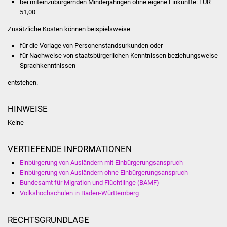
bei miteinzubürgernden Minderjährigen ohne eigene Einkünfte: EUR
Veranstaltungen
51,00
Stadtfest
Zusätzliche Kosten können beispielsweise
für die Vorlage von Personenstandsurkunden oder
Ostermarkt
für Nachweise von staatsbürgerlichen Kenntnissen beziehungsweise
Sprachkenntnissen
Einrichtungen
entstehen.
Hallenbad
HINWEISE
Stadtbücherei
Keine
Stadtarchiv
VERTIEFENDE INFORMATIONEN
Einbürgerung von Ausländern mit Einbürgerungsanspruch
Zehntscheuer
Einbürgerung von Ausländern ohne Einbürgerungsanspruch
Bundesamt für Migration und Flüchtlinge (BAMF)
Bürgerhaus
Volkshochschulen in Baden-Württemberg
Kulturhalle
RECHTSGRUNDLAGE