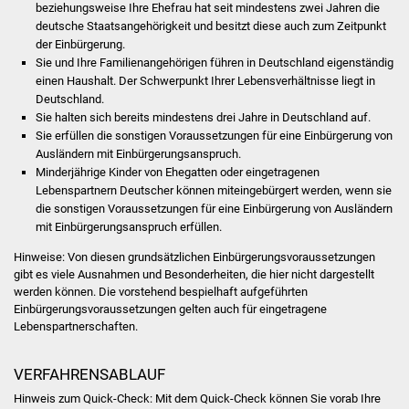
beziehungsweise Ihre Ehefrau hat seit mindestens zwei Jahren die
deutsche Staatsangehörigkeit und besitzt diese auch zum Zeitpunkt
Was erledige ich wo
der Einbürgerung.
Sie und Ihre Familienangehörigen führen in Deutschland eigenständig
Dienstleistungen
einen Haushalt. Der Schwerpunkt Ihrer Lebensverhältnisse liegt in
Deutschland.
Sie halten sich bereits mindestens drei Jahre in Deutschland auf.
Lebenslagen
Sie erfüllen die sonstigen Voraussetzungen für eine Einbürgerung von
Ausländern mit Einbürgerungsanspruch.
Formulare
Minderjährige Kinder von Ehegatten oder eingetragenen
Lebenspartnern Deutscher können miteingebürgert werden, wenn sie
Bürgerinfos
die sonstigen Voraussetzungen für eine Einbürgerung von Ausländern
mit Einbürgerungsanspruch erfüllen.
Bildung
Hinweise: Von diesen grundsätzlichen Einbürgerungsvoraussetzungen
gibt es viele Ausnahmen und Besonderheiten, die hier nicht dargestellt
Schulen
werden können. Die vorstehend bespielhaft aufgeführten
Einbürgerungsvoraussetzungen gelten auch für eingetragene
Lebenspartnerschaften.
Kindergärten
VERFAHRENSABLAUF
Kolping-Musikschule
Hinweis zum Quick-Check: Mit dem Quick-Check können Sie vorab Ihre