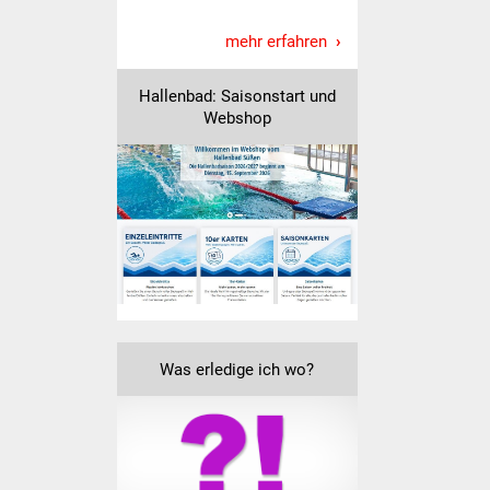
Freundeskreis Asyl
mehr erfahren
Ukraine-Hilfe
Hallenbad: Saisonstart und
Webshop
Wohnen
Bauen in Süßen
Wohnimmobilien +
Baugrundstücke
Wirtschaft
Haushalt & Infos
Was erledige ich wo?
Wirtschaftsförderung
Gewerbeimmobilien