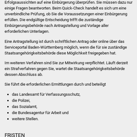
Erfolgsaussichten auf eine Einbürgerung überprüfen. Sie müssen dazu nur
Volkshochschule
einige Fragen beantworten. Beim Quick-Check handelt es sich um eine
unverbindliche Prüfung, ob Sie die Voraussetzungen einer Einbürgerung
Soziale Einrichtungen
erfüllen. Die endgültige Entscheidung trifft die zuständige
Einbürgerungsbehörde nach Antragstellung und Vorlage aller
Kirchen
erforderlichen Unterlagen.
Eine Antragstellung ist
durch schriftlichen Antrag oder
online über das
Lokale Agenda
Serviceportal Baden-Württemberg möglich, wenn die für sie zuständige
Staatsangehörigkeitsbehörde diese Möglichkeit freigegeben hat.
Jugendhaus
Im weiteren Verfahren sind Sie zur Mitwirkung verpflichtet. Läuft derzeit
ein Strafverfahren gegen Sie, wartet die Staatsangehörigkeitsbehörde
Fachteam Jugend
dessen Abschluss ab.
Sie führt die erforderlichen Ermittlungen durch und beteiligt
Kinder- und
das Landesamt für Verfassungsschutz,
Familienzentrum
die Polizei,
das Sozialamt,
Stadtwerke
die Bundesagentur für Arbeit und
weitere Stellen.
Suenergie
FRISTEN