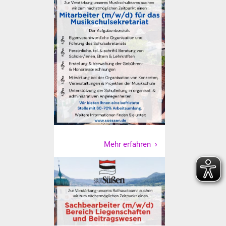
Senioren
Stadtseniorenrat
Sommerwochen für
Ältere
Seniorenwohn- und
Pflegeheim
Familien
Mehr erfahren
Familientreff
Kinder und Jugendliche
Schülerferienprogramm
Migration und Integration