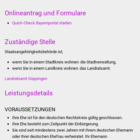
Stadtinfo
Onlineantrag und Formulare
Jubiläumsjahr 2021
Quick-Check Bayernportal starten
Partnerstädte
Zuständige Stelle
Projekte
Staatsangehörigkeitsbehörde ist,
wenn Sie in einem Stadtkreis wohnen: die Stadtverwaltung,
Schulentwicklung Bizet
wenn Sie in einem Landkreis wohnen: das Landratsamt.
Sanierung Hallenbad
Landratsamt Göppingen
Leistungsdetails
Sanierung Bizethalle
Ortsentwicklung
VORAUSSETZUNGEN
Ihre Ehe ist für den deutschen Rechtskreis gültig geschlossen.
Presse
Ihre Ehe besteht zum Zeitpunkt der Einbürgerung.
Sie sind seit mindestens zwei Jahren mit Ihrem deutschen Ehemann
oder Ihrer deutschen Ehefrau verheiratet. Ihr Ehemann
Bürger & Service