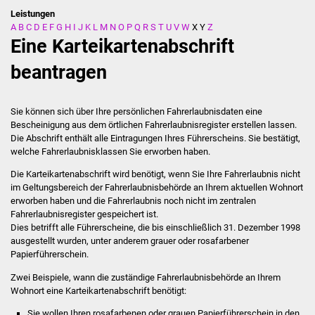
Leistungen
A
B
C
D
E
F
G
H
I
J
K
L
M
N
O
P
Q
R
S
T
U
V
W
X
Y
Z
Stadtverwaltung
Eine Karteikartenabschrift
Ansprechpartner
beantragen
Behördenwegweiser
Sie können sich über Ihre persönlichen Fahrerlaubnisdaten
eine
Bescheinigung aus dem örtlichen Fahrerlaubnisregister
erstellen lassen.
Stellenangebote
Die Abschrift enthält alle Eintragungen Ihres Führerscheins. Sie bestätigt,
welche Fahrerlaubnisklassen Sie erworben haben.
Kontakt
Die Karteikartenabschrift wird benötigt, wenn Sie Ihre Fahrerlaubnis nicht
im Geltungsbereich der Fahrerlaubnisbehörde an Ihrem aktuellen Wohnort
Veröffentlichungen
erworben haben und die Fahrerlaubnis noch nicht im zentralen
Fahrerlaubnisregister gespeichert ist.
Ortsrecht
Dies betrifft alle Führerscheine, die bis einschließlich 31. Dezember 1998
ausgestellt wurden,
unter anderem grauer oder rosafarbener
Papierführerschein
.
FNP / Bebauungspläne
Zwei Beispiele, wann die zuständige Fahrerlaubnisbehörde an Ihrem
Wohnort eine Karteikartenabschrift
benötigt
:
Wahlen
Sie wollen Ihren rosafarbenen oder grauen Papierführerschein in den