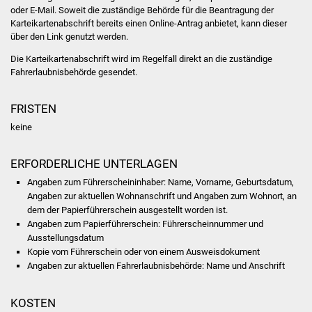
oder E-Mail.
Soweit die zuständige Behörde für die Beantragung der
Karteikartenabschrift bereits einen Online-Antrag anbietet, kann dieser
Was erledige ich wo
über den Link genutzt werden.
Dienstleistungen
Die Karteikartenabschrift wird im Regelfall direkt an die zuständige
Fahrerlaubnisbehörde gesendet.
Lebenslagen
FRISTEN
Formulare
keine
Bürgerinfos
ERFORDERLICHE UNTERLAGEN
Angaben zum Führerscheininhaber: Name, Vorname, Geburtsdatum,
Bildung
Angaben zur aktuellen Wohnanschrift und Angaben zum Wohnort, an
dem der
Papierführerschein
ausgestellt worden ist
.
Schulen
Angaben zum Papierführerschein: Führerscheinnummer und
Ausstellungsdatum
Kopie vom Führerschein oder von einem Ausweisdokument
Kindergärten
Angaben zur aktuellen Fahrerlaubnisbehörde: Name und Anschrift
Kolping-Musikschule
KOSTEN