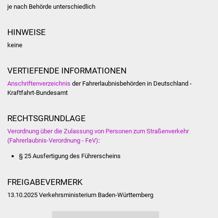
Volkshochschule
je nach Behörde unterschiedlich
Soziale Einrichtungen
HINWEISE
keine
Kirchen
VERTIEFENDE INFORMATIONEN
Lokale Agenda
Anschriftenverzeichnis
der Fahrerlaubnisbehörden in Deutschland -
Kraftfahrt-Bundesamt
Jugendhaus
RECHTSGRUNDLAGE
Fachteam Jugend
Verordnung über die Zulassung von Personen zum Straßenverkehr
(Fahrerlaubnis-Verordnung - FeV)
:
Kinder- und
Familienzentrum
§ 25 Ausfertigung des Führerscheins
Stadtwerke
FREIGABEVERMERK
13.10.2025 Verkehrsministerium Baden-Württemberg
Suenergie