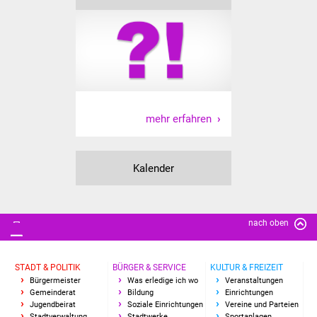
Vereine und Parteien
Selbsteintrag Vereine
Beirat Süßener Vereine
Sportanlagen
mehr erfahren
Tourismus
Kalender
Erlebnisregion
Schwäbischer Albtrauf
nach oben
Route der
Industriekultur
STADT & POLITIK
BÜRGER & SERVICE
KULTUR & FREIZEIT
Bürgermeister
Was erledige ich wo
Veranstaltungen
Lebenslagen
Gemeinderat
Bildung
Einrichtungen
Jugendbeirat
Soziale Einrichtungen
Vereine und Parteien
Stadtverwaltung
Stadtwerke
Sportanlagen