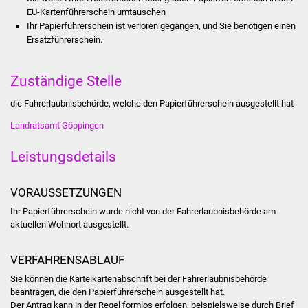
Stadtinfo
EU-Kartenführerschein umtauschen
Ihr Papierführerschein ist verloren gegangen, und Sie benötigen einen
Ersatzführerschein.
Jubiläumsjahr 2021
Partnerstädte
Zuständige Stelle
die Fahrerlaubnisbehörde, welche den Papierführerschein ausgestellt hat
Projekte
Landratsamt Göppingen
Schulentwicklung Bizet
Leistungsdetails
Sanierung Hallenbad
VORAUSSETZUNGEN
Sanierung Bizethalle
Ihr Papierführerschein wurde nicht von der Fahrerlaubnisbehörde am
aktuellen Wohnort ausgestellt.
Ortsentwicklung
VERFAHRENSABLAUF
Presse
Sie können die Karteikartenabschrift bei der Fahrerlaubnisbehörde
beantragen, die den Papierführerschein ausgestellt hat.
Bürger & Service
Der Antrag kann in der Regel formlos erfolgen
, beispielsweise durch Brief