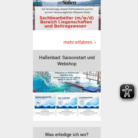
Veranstaltungen
Stadtfest
Ostermarkt
mehr erfahren
Einrichtungen
Hallenbad: Saisonstart und
Hallenbad
Webshop
Stadtbücherei
Stadtarchiv
Zehntscheuer
Bürgerhaus
Kulturhalle
Was erledige ich wo?