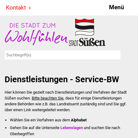
Menü
Kontakt
Stadt & Politik
Bürgermeister
Reden
Gemeinderat
Dienstleistungen - Service-BW
Ausschüsse
Hier können Sie gezielt nach Dienstleistungen und Verfahren der Stadt
Ratsinformationssystem
Süßen suchen.
Bitte beachten Sie
, dass für einige Dienstleistungen
andere Behörden wie z.B. das Landratsamt zuständig sind und Sie ggf.
Jugendbeirat
über einen Link weitergeleitet werden.
Wählen Sie ein Verfahren aus dem
Alphabet
Summerrockfestival
Gehen Sie auf die Unterseite
Lebenslagen
und suchen Sie nach
Oberbegriffen
Hallenbadparty