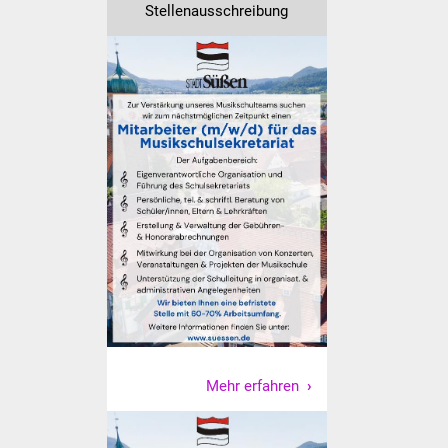
NETZMonitor
Stellenausschreibung
Gesundheit und Notfall
Ärzte und Apotheken
Pflege von Angehörigen
Hitzewarnung / UV-
Index
ÖPNV
Bürgerbus (MOBS)
Abfall und Entsorgung
Mehr erfahren
Kultur & Freizeit