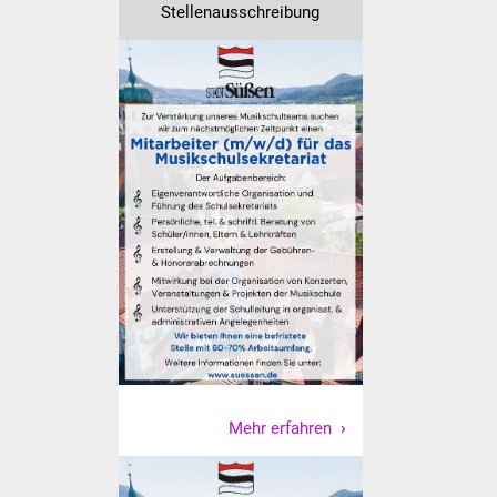
NETZMonitor
Stellenausschreibung
Gesundheit und Notfall
Ärzte und Apotheken
Pflege von Angehörigen
Hitzewarnung / UV-
Index
ÖPNV
Bürgerbus (MOBS)
Abfall und Entsorgung
Mehr erfahren
Kultur & Freizeit