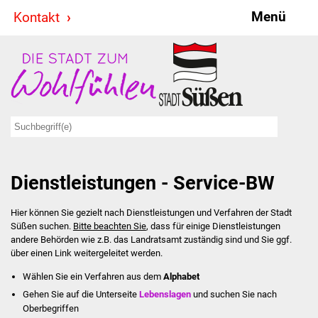
Menü
Kontakt
Stadt & Politik
Bürgermeister
Reden
Gemeinderat
Dienstleistungen - Service-BW
Ausschüsse
Hier können Sie gezielt nach Dienstleistungen und Verfahren der Stadt
Ratsinformationssystem
Süßen suchen.
Bitte beachten Sie
, dass für einige Dienstleistungen
andere Behörden wie z.B. das Landratsamt zuständig sind und Sie ggf.
Jugendbeirat
über einen Link weitergeleitet werden.
Wählen Sie ein Verfahren aus dem
Alphabet
Summerrockfestival
Gehen Sie auf die Unterseite
Lebenslagen
und suchen Sie nach
Oberbegriffen
Hallenbadparty