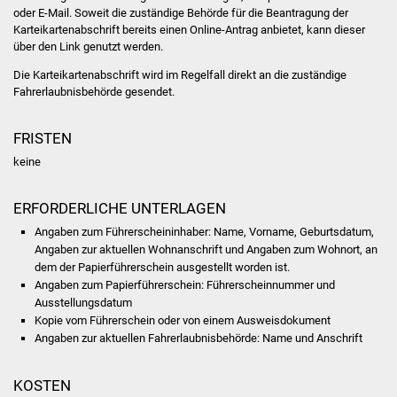
oder E-Mail.
Soweit die zuständige Behörde für die Beantragung der
Karteikartenabschrift bereits einen Online-Antrag anbietet, kann dieser
Was erledige ich wo
über den Link genutzt werden.
Dienstleistungen
Die Karteikartenabschrift wird im Regelfall direkt an die zuständige
Fahrerlaubnisbehörde gesendet.
Lebenslagen
FRISTEN
Formulare
keine
Bürgerinfos
ERFORDERLICHE UNTERLAGEN
Angaben zum Führerscheininhaber: Name, Vorname, Geburtsdatum,
Bildung
Angaben zur aktuellen Wohnanschrift und Angaben zum Wohnort, an
dem der
Papierführerschein
ausgestellt worden ist
.
Schulen
Angaben zum Papierführerschein: Führerscheinnummer und
Ausstellungsdatum
Kopie vom Führerschein oder von einem Ausweisdokument
Kindergärten
Angaben zur aktuellen Fahrerlaubnisbehörde: Name und Anschrift
Kolping-Musikschule
KOSTEN