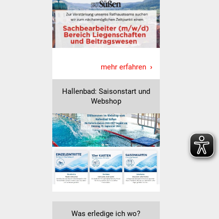
Veranstaltungen
Stadtfest
Ostermarkt
mehr erfahren
Einrichtungen
Hallenbad: Saisonstart und
Hallenbad
Webshop
Stadtbücherei
Stadtarchiv
Zehntscheuer
Bürgerhaus
Kulturhalle
Was erledige ich wo?