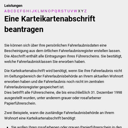
Leistungen
A
B
C
D
E
F
G
H
I
J
K
L
M
N
O
P
Q
R
S
T
U
V
W
X
Y
Z
Stadtverwaltung
Eine Karteikartenabschrift
Ansprechpartner
beantragen
Behördenwegweiser
Sie können sich über Ihre persönlichen Fahrerlaubnisdaten
eine
Bescheinigung aus dem örtlichen Fahrerlaubnisregister
erstellen lassen.
Stellenangebote
Die Abschrift enthält alle Eintragungen Ihres Führerscheins. Sie bestätigt,
welche Fahrerlaubnisklassen Sie erworben haben.
Kontakt
Die Karteikartenabschrift wird benötigt, wenn Sie Ihre Fahrerlaubnis nicht
im Geltungsbereich der Fahrerlaubnisbehörde an Ihrem aktuellen Wohnort
Veröffentlichungen
erworben haben und die Fahrerlaubnis noch nicht im zentralen
Fahrerlaubnisregister gespeichert ist.
Ortsrecht
Dies betrifft alle Führerscheine, die bis einschließlich 31. Dezember 1998
ausgestellt wurden,
unter anderem grauer oder rosafarbener
Papierführerschein
.
FNP / Bebauungspläne
Zwei Beispiele, wann die zuständige Fahrerlaubnisbehörde an Ihrem
Wohnort eine Karteikartenabschrift
benötigt
:
Wahlen
Sie wollen Ihren rosafarbenen oder grauen Papierführerschein in den