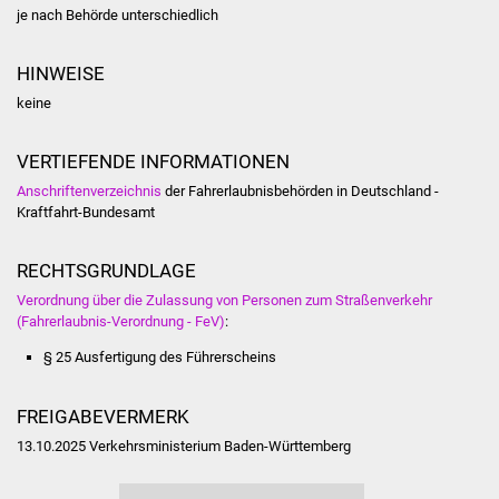
Volkshochschule
je nach Behörde unterschiedlich
Soziale Einrichtungen
HINWEISE
keine
Kirchen
VERTIEFENDE INFORMATIONEN
Lokale Agenda
Anschriftenverzeichnis
der Fahrerlaubnisbehörden in Deutschland -
Kraftfahrt-Bundesamt
Jugendhaus
RECHTSGRUNDLAGE
Fachteam Jugend
Verordnung über die Zulassung von Personen zum Straßenverkehr
(Fahrerlaubnis-Verordnung - FeV)
:
Kinder- und
Familienzentrum
§ 25 Ausfertigung des Führerscheins
Stadtwerke
FREIGABEVERMERK
13.10.2025 Verkehrsministerium Baden-Württemberg
Suenergie