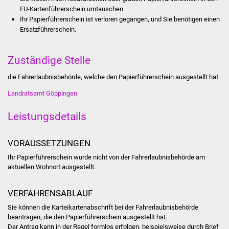
Stadtinfo
EU-Kartenführerschein umtauschen
Ihr Papierführerschein ist verloren gegangen, und Sie benötigen einen
Ersatzführerschein.
Jubiläumsjahr 2021
Partnerstädte
Zuständige Stelle
die Fahrerlaubnisbehörde, welche den Papierführerschein ausgestellt hat
Projekte
Landratsamt Göppingen
Schulentwicklung Bizet
Leistungsdetails
Sanierung Hallenbad
VORAUSSETZUNGEN
Sanierung Bizethalle
Ihr Papierführerschein wurde nicht von der Fahrerlaubnisbehörde am
aktuellen Wohnort ausgestellt.
Ortsentwicklung
VERFAHRENSABLAUF
Presse
Sie können die Karteikartenabschrift bei der Fahrerlaubnisbehörde
beantragen, die den Papierführerschein ausgestellt hat.
Bürger & Service
Der Antrag kann in der Regel formlos erfolgen
, beispielsweise durch Brief