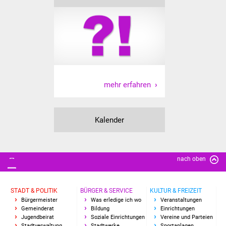
Vereine und Parteien
Selbsteintrag Vereine
Beirat Süßener Vereine
Sportanlagen
mehr erfahren
Tourismus
Kalender
Erlebnisregion
Schwäbischer Albtrauf
nach oben
Route der
Industriekultur
STADT & POLITIK
BÜRGER & SERVICE
KULTUR & FREIZEIT
Bürgermeister
Was erledige ich wo
Veranstaltungen
Lebenslagen
Gemeinderat
Bildung
Einrichtungen
Jugendbeirat
Soziale Einrichtungen
Vereine und Parteien
Stadtverwaltung
Stadtwerke
Sportanlagen