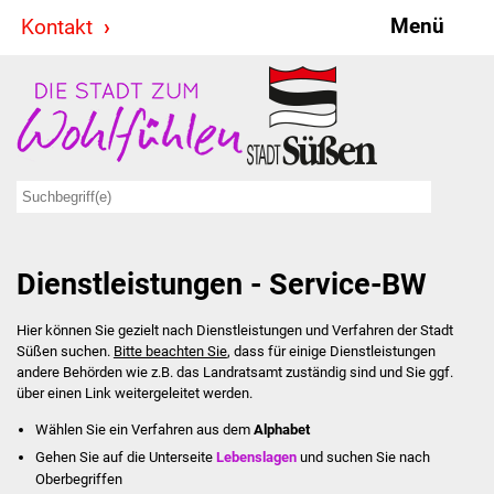
Menü
Kontakt
Stadt & Politik
Bürgermeister
Reden
Gemeinderat
Dienstleistungen - Service-BW
Ausschüsse
Hier können Sie gezielt nach Dienstleistungen und Verfahren der Stadt
Ratsinformationssystem
Süßen suchen.
Bitte beachten Sie
, dass für einige Dienstleistungen
andere Behörden wie z.B. das Landratsamt zuständig sind und Sie ggf.
Jugendbeirat
über einen Link weitergeleitet werden.
Wählen Sie ein Verfahren aus dem
Alphabet
Summerrockfestival
Gehen Sie auf die Unterseite
Lebenslagen
und suchen Sie nach
Oberbegriffen
Hallenbadparty