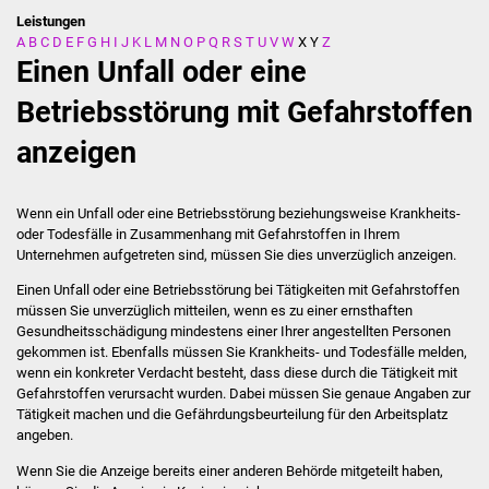
Leistungen
A
B
C
D
E
F
G
H
I
J
K
L
M
N
O
P
Q
R
S
T
U
V
W
X
Y
Z
Stadtverwaltung
Einen Unfall oder eine
Ansprechpartner
Betriebsstörung mit Gefahrstoffen
anzeigen
Behördenwegweiser
Stellenangebote
Wenn ein Unfall oder eine Betriebsstörung beziehungsweise Krankheits-
oder Todesfälle in Zusammenhang mit Gefahrstoffen in Ihrem
Kontakt
Unternehmen aufgetreten sind, müssen Sie dies unverzüglich anzeigen.
Einen Unfall oder eine Betriebsstörung bei Tätigkeiten mit Gefahrstoffen
Veröffentlichungen
müssen Sie unverzüglich mitteilen, wenn es zu einer ernsthaften
Gesundheitsschädigung mindestens einer Ihrer angestellten Personen
gekommen ist. Ebenfalls müssen Sie Krankheits- und Todesfälle melden,
Ortsrecht
wenn ein konkreter Verdacht besteht, dass diese durch die Tätigkeit mit
Gefahrstoffen verursacht wurden. Dabei müssen Sie genaue Angaben zur
FNP / Bebauungspläne
Tätigkeit machen und die Gefährdungsbeurteilung für den Arbeitsplatz
angeben.
Wahlen
Wenn Sie die Anzeige bereits einer anderen Behörde mitgeteilt haben,