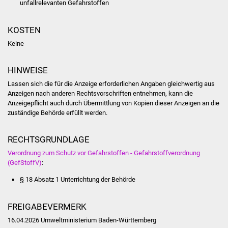
Veranstaltungen
unfallrelevanten Gefahrstoffen
Stadtfest
KOSTEN
Keine
Ostermarkt
HINWEISE
Einrichtungen
Lassen sich die für die Anzeige erforderlichen Angaben gleichwertig aus
Anzeigen nach anderen Rechtsvorschriften entnehmen, kann die
Hallenbad
Anzeigepflicht auch durch Übermittlung von Kopien dieser Anzeigen an die
zuständige Behörde erfüllt werden.
Stadtbücherei
RECHTSGRUNDLAGE
Stadtarchiv
Verordnung zum Schutz vor Gefahrstoffen - Gefahrstoffverordnung
(GefStoffV)
:
Zehntscheuer
§ 18 Absatz 1 Unterrichtung der Behörde
Bürgerhaus
FREIGABEVERMERK
Kulturhalle
16.04.2026 Umweltministerium Baden-Württemberg