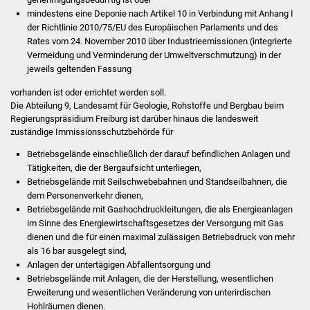
mindestens eine Deponie nach Artikel 10 in Verbindung mit Anhang I
Was erledige ich wo
der Richtlinie 2010/75/EU des Europäischen Parlaments und des
Rates vom 24. November 2010 über Industrieemissionen (integrierte
Vermeidung und Verminderung der Umweltverschmutzung) in der
Dienstleistungen
jeweils geltenden Fassung
Lebenslagen
vorhanden ist oder errichtet werden soll.
Die Abteilung 9, Landesamt für Geologie, Rohstoffe und Bergbau beim
Regierungspräsidium Freiburg ist darüber hinaus die landesweit
Formulare
zuständige Immissionsschutzbehörde für
Betriebsgelände einschließlich der darauf befindlichen Anlagen und
Bürgerinfos
Tätigkeiten, die der Bergaufsicht unterliegen,
Betriebsgelände mit Seilschwebebahnen und Standseilbahnen, die
Bildung
dem Personenverkehr dienen,
Betriebsgelände mit Gashochdruckleitungen, die als Energieanlagen
Schulen
im Sinne des Energiewirtschaftsgesetzes der Versorgung mit Gas
dienen und die für einen maximal zulässigen Betriebsdruck von mehr
als 16 bar ausgelegt sind,
Kindergärten
Anlagen der untertägigen Abfallentsorgung und
Betriebsgelände mit Anlagen, die der Herstellung, wesentlichen
Kolping-Musikschule
Erweiterung und wesentlichen Veränderung von unterirdischen
Hohlräumen dienen.