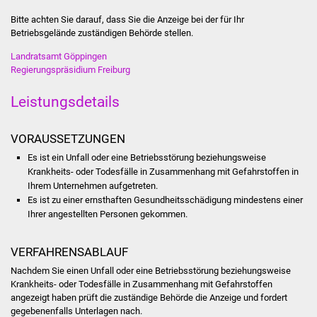
Volkshochschule
Bitte achten Sie darauf, dass Sie die Anzeige bei der für Ihr
Betriebsgelände zuständigen Behörde stellen.
Soziale Einrichtungen
Landratsamt Göppingen
Regierungspräsidium Freiburg
Kirchen
Leistungsdetails
Lokale Agenda
VORAUSSETZUNGEN
Jugendhaus
Es ist ein
Unfall oder eine Betriebsstörung beziehungsweise
Krankheits- oder Todesfälle in Zusammenhang mit Gefahrstoffen in
Fachteam Jugend
Ihrem Unternehmen aufgetreten.
Es ist
zu einer ernsthaften Gesundheitsschädigung mindestens einer
Kinder- und
Ihrer angestellten Personen gekommen.
Familienzentrum
VERFAHRENSABLAUF
Stadtwerke
Nachdem Sie einen Unfall oder eine Betriebsstörung beziehungsweise
Krankheits- oder Todesfälle in Zusammenhang mit Gefahrstoffen
Suenergie
angezeigt haben prüft die zuständige Behörde die Anzeige und fordert
gegebenenfalls Unterlagen nach.