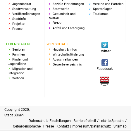
Jugendbeirat
Soziale Einrichtungen
Vereine und Parteien
IKG Auen
Stadtverwaltung
Stadtwerke
Sportanlagen
Veröffentlichungen
Gesundheit und
Tourismus
Notfall
Stadtinfo
Ausschreibungen
ÖPNV
Projekte
Abfall und Entsorgung
Presse
Öffentliche
Ausschreibung
LEBENSLAGEN
WIRTSCHAFT
Senioren
Haushalt & Infos
Twitter
Familien
Wirtschaftsförderung
Europaweite
Kinder und
Ausschreibungen
Ausschreibung
Jugendliche
Gewerbeverzeichnis
Facebook
Migration und
Integration
Beschränkte
Wohnen
Ausschreibung
Freihändige Vergabe
Copyright 2020,
Gewerbeverzeichnis
Stadt Süßen
Datenschutz-Einstellungen
|
Barrierefreiheit / Leichte Sprache /
Gewerbe - Selbsteintrag
Gebärdensprache
|
Presse
|
Kontakt
|
Impressum/Datenschutz
|
Sitemap