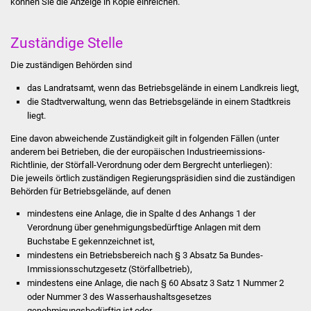
können Sie die Anzeige in Kopie einreichen.
Stadtinfo
Zuständige Stelle
Jubiläumsjahr 2021
Die zuständigen Behörden sind
Partnerstädte
das Landratsamt, wenn das Betriebsgelände in einem Landkreis liegt,
die Stadtverwaltung, wenn das Betriebsgelände in einem Stadtkreis
Projekte
liegt.
Eine davon abweichende Zuständigkeit gilt in folgenden Fällen (unter
Schulentwicklung Bizet
anderem bei Betrieben, die der europäischen Industrieemissions-
Richtlinie, der Störfall-Verordnung oder dem Bergrecht unterliegen):
Sanierung Hallenbad
Die jeweils örtlich zuständigen Regierungspräsidien sind die zuständigen
Behörden für Betriebsgelände, auf denen
Sanierung Bizethalle
mindestens eine Anlage, die in Spalte d des Anhangs 1 der
Verordnung über genehmigungsbedürftige Anlagen mit dem
Ortsentwicklung
Buchstabe E gekennzeichnet ist,
mindestens ein Betriebsbereich nach § 3 Absatz 5a Bundes-
Immissionsschutzgesetz (Störfallbetrieb),
Presse
mindestens eine Anlage, die nach § 60 Absatz 3 Satz 1 Nummer 2
oder Nummer 3 des Wasserhaushaltsgesetzes
Bürger & Service
genehmigungsbedürftig ist oder