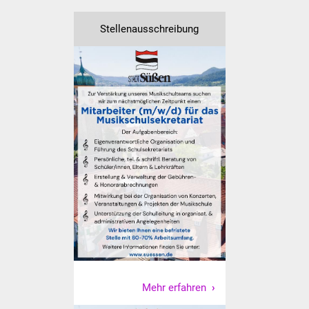
Vereine und Parteien
Stellenausschreibung
Selbsteintrag Vereine
Beirat Süßener Vereine
Sportanlagen
Tourismus
Erlebnisregion
Schwäbischer Albtrauf
Route der
Industriekultur
Lebenslagen
Mehr erfahren