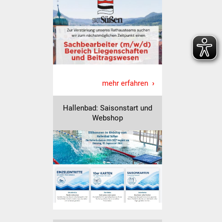
Senioren
Stadtseniorenrat
Sommerwochen für
Ältere
mehr erfahren
Seniorenwohn- und
Pflegeheim
Hallenbad: Saisonstart und
Webshop
Familien
Familientreff
Kinder und Jugendliche
Schülerferienprogramm
Migration und Integration