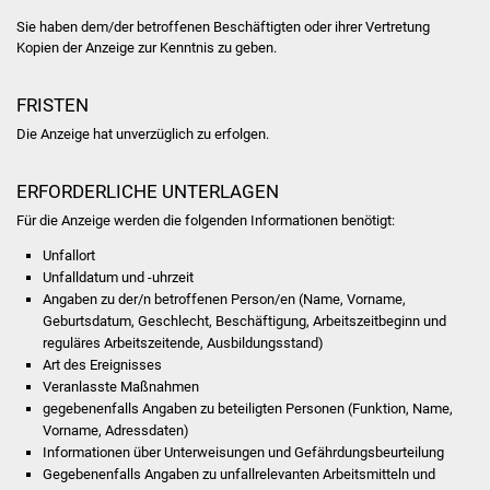
NETZMonitor
Sie haben dem/der betroffenen Beschäftigten oder ihrer Vertretung
Kopien der Anzeige zur Kenntnis zu geben.
Gesundheit und Notfall
FRISTEN
Ärzte und Apotheken
Die Anzeige hat unverzüglich zu erfolgen.
Pflege von Angehörigen
ERFORDERLICHE UNTERLAGEN
Hitzewarnung / UV-
Für die Anzeige werden die folgenden Informationen benötigt:
Index
Unfallort
Unfalldatum und -uhrzeit
ÖPNV
Angaben zu der/n betroffenen Person/en (Name, Vorname,
Geburtsdatum, Geschlecht, Beschäftigung, Arbeitszeitbeginn und
Bürgerbus (MOBS)
reguläres Arbeitszeitende, Ausbildungsstand)
Art des Ereignisses
Veranlasste Maßnahmen
Abfall und Entsorgung
gegebenenfalls Angaben zu beteiligten Personen (Funktion, Name,
Vorname, Adressdaten)
Kultur & Freizeit
Informationen über Unterweisungen und Gefährdungsbeurteilung
Gegebenenfalls Angaben zu unfallrelevanten Arbeitsmitteln und