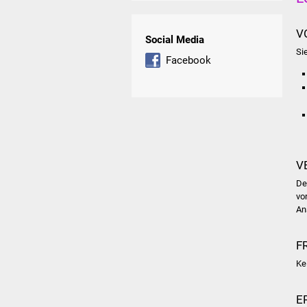
V
Social Media
Si
Facebook
V
De
vo
An
F
Ke
E