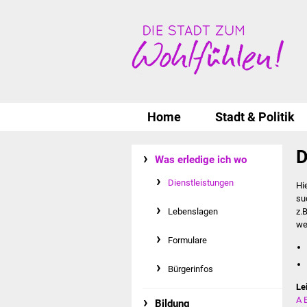
Home
Stadt & Politik
D
Was erledige ich wo
Dienstleistungen
Hi
su
Lebenslagen
z.
we
Formulare
Bürgerinfos
Le
A
Bildung