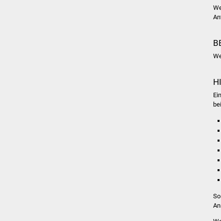
We
An
B
We
H
Ei
be
So
An