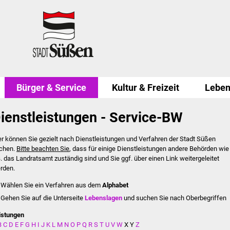
Bürger & Service
Kultur & Freizeit
Leben
ienstleistungen - Service-BW
er können Sie gezielt nach Dienstleistungen und Verfahren der Stadt Süßen
chen.
Bitte beachten Sie
, dass für einige Dienstleistungen andere Behörden wie
B. das Landratsamt zuständig sind und Sie ggf. über einen Link weitergeleitet
rden.
Wählen Sie ein Verfahren aus dem
Alphabet
Gehen Sie auf die Unterseite
Lebenslagen
und suchen Sie nach Oberbegriffen
istungen
B
C
D
E
F
G
H
I
J
K
L
M
N
O
P
Q
R
S
T
U
V
W
X
Y
Z