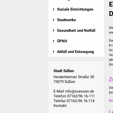
E
Soziale Einrichtungen
D
Stadtwerke
Si
Gesundheit und Notfall
wi
De
ÖPNV
Er
Sc
Abfall und Entsorgung
Ve
ab
Ei
Stadt Süßen
Heidenheimer Straße 30
Z
73079 Süßen
De
E-Mail
info@suessen.de
Ei
Telefon 07162/96 16-111
Telefax 07162/96 16-114
Ei
Kontakt
L