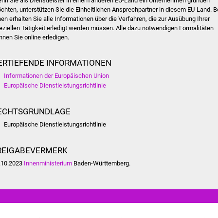
nn Sie als Dienstleister in einem anderen EU-Land ein Unternehmen gründen
chten, unterstützen Sie die Einheitlichen Ansprechpartner in diesem EU-Land. B
nen erhalten Sie alle Informationen über die Verfahren, die zur Ausübung Ihrer
eziellen Tätigkeit erledigt werden müssen. Alle dazu notwendigen Formalitäten
nnen Sie online erledigen.
ERTIEFENDE INFORMATIONEN
Informationen der Europäischen Union
Europäische Dienstleistungsrichtlinie
ECHTSGRUNDLAGE
Europäische Dienstleistungsrichtlinie
REIGABEVERMERK
.10.2023
Innenministerium
Baden-Württemberg.