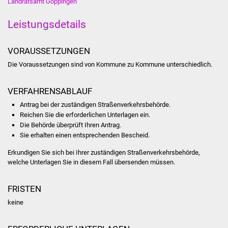
Landratsamt Göppingen
Stadtinfo
Leistungsdetails
Jubiläumsjahr 2021
VORAUSSETZUNGEN
Partnerstädte
Die Voraussetzungen sind von Kommune zu Kommune unterschiedlich.
Projekte
VERFAHRENSABLAUF
Schulentwicklung Bizet
Antrag bei der zuständigen Straßenverkehrsbehörde.
Reichen Sie die erforderlichen Unterlagen ein.
Die Behörde überprüft Ihren Antrag.
Sanierung Hallenbad
Sie erhalten einen entsprechenden Bescheid.
Sanierung Bizethalle
Erkundigen Sie sich bei Ihrer zuständigen Straßenverkehrsbehörde,
welche Unterlagen Sie in diesem Fall übersenden müssen.
Ortsentwicklung
FRISTEN
Presse
keine
Bürger & Service