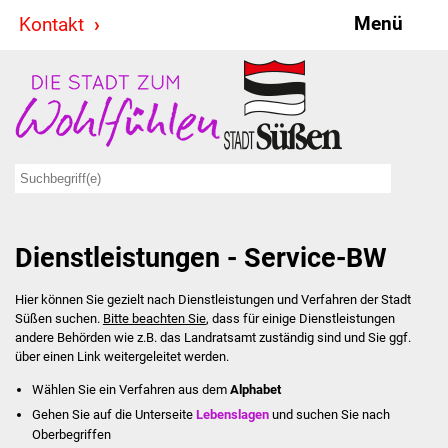
Menü
Kontakt
Stadt & Politik
Bürgermeister
Reden
Gemeinderat
Dienstleistungen - Service-BW
Ausschüsse
Hier können Sie gezielt nach Dienstleistungen und Verfahren der Stadt
Ratsinformationssystem
Süßen suchen.
Bitte beachten Sie
, dass für einige Dienstleistungen
andere Behörden wie z.B. das Landratsamt zuständig sind und Sie ggf.
Jugendbeirat
über einen Link weitergeleitet werden.
Wählen Sie ein Verfahren aus dem
Alphabet
Summerrockfestival
Gehen Sie auf die Unterseite
Lebenslagen
und suchen Sie nach
Oberbegriffen
Hallenbadparty