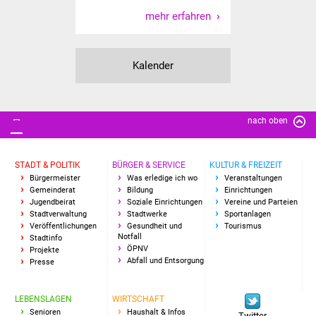
mehr erfahren
Vereine und Parteien
Selbsteintrag Vereine
Kalender
Beirat Süßener Vereine
Sportanlagen
nach oben
Tourismus
STADT & POLITIK
BÜRGER & SERVICE
KULTUR & FREIZEIT
Bürgermeister
Was erledige ich wo
Veranstaltungen
Erlebnisregion
Gemeinderat
Bildung
Einrichtungen
Schwäbischer Albtrauf
Jugendbeirat
Soziale Einrichtungen
Vereine und Parteien
Stadtverwaltung
Stadtwerke
Sportanlagen
Veröffentlichungen
Gesundheit und
Tourismus
Route der
Notfall
Stadtinfo
ÖPNV
Projekte
Industriekultur
Abfall und Entsorgung
Presse
Lebenslagen
LEBENSLAGEN
WIRTSCHAFT
Senioren
Haushalt & Infos
Twitter