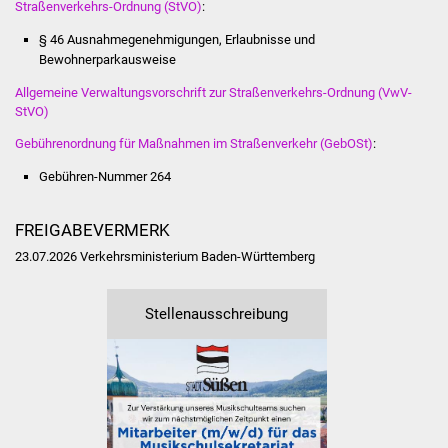
Straßenverkehrs-Ordnung (StVO)
:
Volkshochschule
§ 46 Ausnahmegenehmigungen, Erlaubnisse und
Soziale Einrichtungen
Bewohnerparkausweise
Allgemeine Verwaltungsvorschrift zur Straßenverkehrs-Ordnung (VwV-
Kirchen
StVO)
Gebührenordnung für Maßnahmen im Straßenverkehr (GebOSt)
:
Lokale Agenda
Gebühren-Nummer
264
Jugendhaus
FREIGABEVERMERK
Fachteam Jugend
23.07.2026 Verkehrsministerium Baden-Württemberg
Kinder- und
Stellenausschreibung
Familienzentrum
Stadtwerke
Suenergie