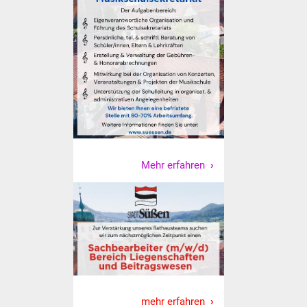
NETZMonitor
Gesundheit und Notfall
Ärzte und Apotheken
Pflege von Angehörigen
Hitzewarnung / UV-
Index
Mehr erfahren
ÖPNV
Bürgerbus (MOBS)
Abfall und Entsorgung
Kultur & Freizeit
mehr erfahren