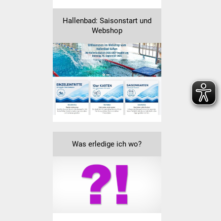
Veranstaltungen
Hallenbad: Saisonstart und
Stadtfest
Webshop
Ostermarkt
Einrichtungen
Hallenbad
Stadtbücherei
Stadtarchiv
Was erledige ich wo?
Zehntscheuer
Bürgerhaus
Kulturhalle