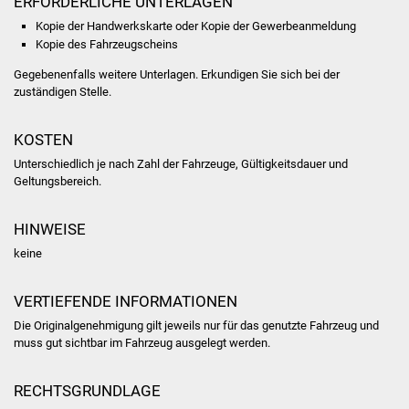
ERFORDERLICHE UNTERLAGEN
Kopie der Handwerkskarte oder Kopie der Gewerbeanmeldung
Was erledige ich wo
Kopie des Fahrzeugscheins
Gegebenenfalls weitere Unterlagen. Erkundigen Sie sich bei der
Dienstleistungen
zuständigen Stelle.
Lebenslagen
KOSTEN
Formulare
Unterschiedlich je nach Zahl der Fahrzeuge, Gültigkeitsdauer und
Geltungsbereich.
Bürgerinfos
HINWEISE
Bildung
keine
Schulen
VERTIEFENDE INFORMATIONEN
Die Originalgenehmigung gilt jeweils nur für das genutzte Fahrzeug und
Kindergärten
muss gut sichtbar im Fahrzeug ausgelegt werden.
Kolping-Musikschule
RECHTSGRUNDLAGE