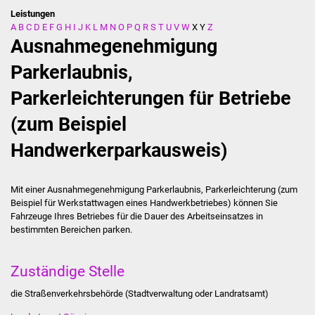
Leistungen
A
B
C
D
E
F
G
H
I
J
K
L
M
N
O
P
Q
R
S
T
U
V
W
X
Y
Z
Stadtverwaltung
Ausnahmegenehmigung
Ansprechpartner
Parkerlaubnis,
Parkerleichterungen für Betriebe
Behördenwegweiser
(zum Beispiel
Stellenangebote
Handwerkerparkausweis)
Kontakt
Mit einer Ausnahmegenehmigung Parkerlaubnis, Parkerleichterung (zum
Veröffentlichungen
Beispiel für Werkstattwagen eines Handwerkbetriebes) können Sie
Fahrzeuge Ihres Betriebes für die Dauer des Arbeitseinsatzes in
Ortsrecht
bestimmten Bereichen parken.
FNP / Bebauungspläne
Zuständige Stelle
Wahlen
die Straßenverkehrsbehörde (Stadtverwaltung oder Landratsamt)