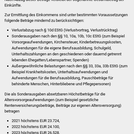
Einkünfte.
Was erledige ich wo
Zur Ermittlung des Einkommens sind unter bestimmten Voraussetzungen
folgende Beträge mindernd zu berücksichtigen:
Dienstleistungen
Verlustabzug nach § 10d EStG (Verlustvortrag, Verlustrücktrag)
Sonderausgaben nach den §§ 10, 10a, 10b, 10c EStG (zum Beispiel
Lebenslagen
Vorsorgeaufwendungen, Kirchensteuer, Kinderbetreuungskosten,
Aufwendungen für die eigene Berufsausbildung, Schulgeld,
Formulare
Unterhaltszahlungen an den geschiedenen oder dauernd getrennt
lebenden Ehegatten/Lebenspartner, Spenden)
Außergewöhnliche Belastungen nach den §§ 33, 33a, 33b EStG (zum
Bürgerinfos
Beispiel Krankheitskosten, Unterhaltsaufwendungen und
Aufwendungen für die Berufsausbildung, Pauschbeträge für
Bildung
behinderte Menschen, Hinterbliebene und Pflegepersonen)
Die als Sonderausgaben absetzbaren Höchstbeträge für die
Schulen
Altersvorsorgeaufwendungen (zum Beispiel gesetzliche
Rentenversicherungsbeiträge, Beiträge zur eigenen Altersversorgung)
Kindergärten
betragen
2021 höchstens EUR 23.724,
Kolping-Musikschule
2022 höchstens EUR 24.100,
2023 höchstens EUR 26.528,