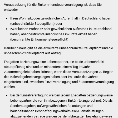
Senioren
Voraussetzung für die Einkommensteuerveranlagung ist, dass Sie
entweder
Stadtseniorenrat
Ihren Wohnsitz oder gewöhnlichen Aufenthalt in Deutschland haben
(unbeschränkte Steuerpflicht) oder
Sommerwochen für
zwar keinen Wohnsitz oder gewöhnlichen Aufenthalt in Deutschland
Ältere
haben, aber bestimmte inländische Einkünfte erzielt haben
(beschränkte Einkommensteuerpflicht).
Seniorenwohn- und
Darüber hinaus gibt es die erweiterte unbeschränkte Steuerpflicht und die
Pflegeheim
unbeschränkt Steuerpflicht auf Antrag.
Ehegatten beziehungsweise Lebenspartner, die beide unbeschränkt
Familien
steuerpflichtig sind und an mindestens einem Tag im Jahr
zusammengelebt haben, können, wenn diese Voraussetzungen zu Beginn
Familientreff
des Kalenderjahres vorgelegen haben oder im Laufe des Jahres
eingetreten sind, zwischen Einzelveranlagung und Zusammenveranlagung
wählen.
Kinder und Jugendliche
Bei der Einzelveranlagung werden jedem Ehegatten beziehungsweise
Schülerferienprogramm
Lebenspartner die von ihm bezogenen Einkünfte zugerechnet. Die als
Sonderausgaben, außergewöhnlichen Belastungen und
haushaltsnahen Beschäftigungsverhältnisse/Dienstleistungen
Migration und Integration
abzuziehenden Beträge werden bei dem Ehegatten beziehungsweise