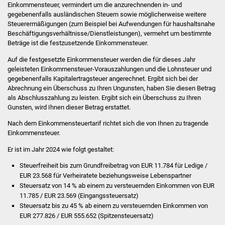
Veranstaltungen
Einkommensteuer, vermindert um die anzurechnenden in- und
gegebenenfalls ausländischen Steuern sowie möglicherweise weitere
Steuerermäßigungen (zum Beispiel bei Aufwendungen für haushaltsnahe
Stadtfest
Beschäftigungsverhältnisse/Dienstleistungen), vermehrt um bestimmte
Beträge ist die festzusetzende Einkommensteuer.
Ostermarkt
Auf die festgesetzte Einkommensteuer werden die für dieses Jahr
geleisteten Einkommensteuer-Vorauszahlungen und die Lohnsteuer und
Einrichtungen
gegebenenfalls Kapitalertragsteuer angerechnet. Ergibt sich bei der
Abrechnung ein Überschuss zu Ihren Ungunsten, haben Sie diesen Betrag
Hallenbad
als Abschlusszahlung zu leisten. Ergibt sich ein Überschuss zu Ihren
Gunsten, wird Ihnen dieser Betrag erstattet.
Stadtbücherei
Nach dem Einkommensteuertarif richtet sich die von Ihnen zu tragende
Einkommensteuer.
Stadtarchiv
Er ist im Jahr 2024 wie folgt gestaltet:
Steuerfreiheit bis zum Grundfreibetrag von EUR 11.784 für Ledige /
Zehntscheuer
EUR 23.568 für Verheiratete beziehungsweise Lebenspartner
Steuersatz von 14 % ab einem zu versteuernden Einkommen von EUR
Bürgerhaus
11.785 / EUR 23.569 (Eingangssteuersatz)
Steuersatz bis zu 45 % ab einem zu versteuernden Einkommen von
Kulturhalle
EUR 277.826 / EUR 555.652 (Spitzensteuersatz)