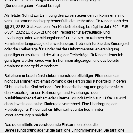
NETZMonitor
(Sonderausgaben-Pauschbetrag).
Als letzter Schritt zur Ermittlung des zu versteuernden Einkommens sind
Gesundheit und Notfall
vom Einkommen noch gegebenenfalls die Freibeträge für Kinder nach den
§§ 31, 32 EStG abzusetzen. Der Kinderfreibetrag beträgt im Jahr 2024 EUR
Ärzte und Apotheken
6.384 (2025: EUR 6.672) und der Freibetrag für Betreuungs- und
Erziehungs- oder Ausbildungsbedarf EUR 2.928. Im Rahmen des
Familienleistungsausgleichs wird überprüft, ob sich für Sie das Kindergeld
Pflege von Angehörigen
oder die Freibeträge für Kinder bei der Einkommensteuerveranlagung
günstiger auswirken. Ist der Abzug der Freibeträge für Kinder steuerlich
Hitzewarnung / UV-
günstiger, werden diese vom Einkommen abgezogen und das bereits
Index
erhaltene Kindergeld verrechnet.
Bei einem unbeschränkt einkommensteuerpflichtigen Elternpaar, das
ÖPNV
nicht zusammenlebt, erhält vorrangig die Person das Kindergeld, in deren
Obhut sich das Kind befindet. Den Kinderfreibetrag und gegebenenfalls
den Freibetrag für den Betreuungs- und Erziehungs- oder
Bürgerbus (MOBS)
Ausbildungsbedarf erhält jeder Elternteil grundsätzlich zur Hälfte. Es wird
dann jeweils das halbe Kindergeld verrechnet. Eine Übertragung der
Abfall und Entsorgung
Freibeträge für Kinder auf ein Elternteil ist unter bestimmten
Voraussetzungen möglich.
Kultur & Freizeit
Das so ermittelte zu versteuernde Einkommen bildet die
Bemessungsgrundlage für die tarifliche Einkommensteuer. Die tarifliche