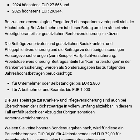
Volkshochschule
2024 höchstens EUR 27.566 und
2025 höchstens EUR 29.344.
Soziale Einrichtungen
Bei zusammenveranlagten Ehegatten/Lebenspartnern verdoppelt sich der
Höchstbetrag. Bei Arbeitnehmern ist dieser Betrag um den steuerfreien
Kirchen
Arbeitgeberanteil zur gesetzlichen Rentenversicherung zu kürzen.
Die Beiträge zur privaten und gesetzlichen Basiskranken- und
Lokale Agenda
Pflegepflichtversicherung und die Beiträge zu den übrigen sonstigen
Vorsorgeversicherungen (zum Beispiel Haftpflichtversicherung,
Jugendhaus
Arbeitslosenversicherung, Beitragsanteile für "Komfortleistungen" in der
Krankenversicherung) werden als Sonderausgaben bis zu folgenden
Jahreshöchstbeträgen berücksichtigt:
Fachteam Jugend
für Unternehmer oder Selbständige: bis EUR 2.800
für Arbeitnehmer und Beamte: bis EUR 1.900
Kinder- und
Familienzentrum
Die Basisbeiträge zur Kranken- und Pflegeversicherung sind auch bei
Überschreiten der Höchstbeträge in vollem Umfang abziehbar. In diesem
Fall entfällt jedoch der Abzug der übrigen sonstigen
Stadtwerke
Vorsorgeversicherungen.
Suenergie
Weisen Sie keine höheren Sonderausgaben nach, wird für diese ein
Pauschbetrag von EUR 36,00 für Alleinstehende und EUR 72,00 für
Verheiratete beziehungsweise Lebenspartner abgezogen