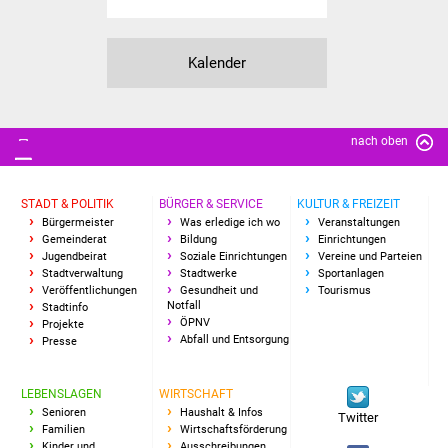
Kalender
nach oben
STADT & POLITIK
BÜRGER & SERVICE
KULTUR & FREIZEIT
Bürgermeister
Was erledige ich wo
Veranstaltungen
Gemeinderat
Bildung
Einrichtungen
Jugendbeirat
Soziale Einrichtungen
Vereine und Parteien
Stadtverwaltung
Stadtwerke
Sportanlagen
Veröffentlichungen
Gesundheit und
Tourismus
Notfall
Stadtinfo
ÖPNV
Projekte
Abfall und Entsorgung
Presse
LEBENSLAGEN
WIRTSCHAFT
Senioren
Haushalt & Infos
Twitter
Familien
Wirtschaftsförderung
Kinder und
Ausschreibungen