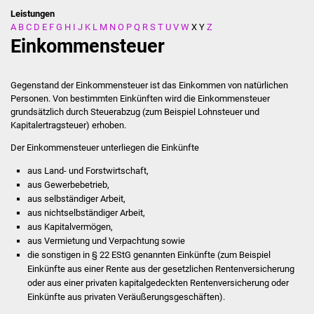
Leistungen
A
B
C
D
E
F
G
H
I
J
K
L
M
N
O
P
Q
R
S
T
U
V
W
X
Y
Z
Stadtverwaltung
Einkommensteuer
Ansprechpartner
Gegenstand der Einkommensteuer ist das Einkommen von natürlichen
Behördenwegweiser
Personen. Von bestimmten Einkünften wird die Einkommensteuer
grundsätzlich durch Steuerabzug (zum Beispiel Lohnsteuer und
Kapitalertragsteuer) erhoben.
Stellenangebote
Der Einkommensteuer unterliegen die Einkünfte
Kontakt
aus Land- und Forstwirtschaft,
aus Gewerbebetrieb,
Veröffentlichungen
aus selbständiger Arbeit,
aus nichtselbständiger Arbeit,
Ortsrecht
aus Kapitalvermögen,
aus Vermietung und Verpachtung sowie
die sonstigen in § 22 EStG genannten Einkünfte (zum Beispiel
FNP / Bebauungspläne
Einkünfte aus einer Rente aus der gesetzlichen Rentenversicherung
oder aus einer privaten kapitalgedeckten Rentenversicherung oder
Wahlen
Einkünfte aus privaten Veräußerungsgeschäften).