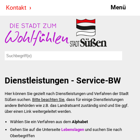
Menü
Kontakt
Stadt & Politik
Bürgermeister
Reden
Gemeinderat
Dienstleistungen - Service-BW
Ausschüsse
Hier können Sie gezielt nach Dienstleistungen und Verfahren der Stadt
Ratsinformationssystem
Süßen suchen.
Bitte beachten Sie
, dass für einige Dienstleistungen
andere Behörden wie z.B. das Landratsamt zuständig sind und Sie ggf.
Jugendbeirat
über einen Link weitergeleitet werden.
Wählen Sie ein Verfahren aus dem
Alphabet
Summerrockfestival
Gehen Sie auf die Unterseite
Lebenslagen
und suchen Sie nach
Oberbegriffen
Hallenbadparty