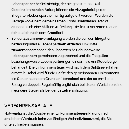
Lebenspartner berücksichtigt, der sie geleistet hat. Auf
Freundeskreis Asyl
übereinstimmenden Antrag können die Abzugsbeträge der
Ehegatten/Lebenspartner hälftig aufgeteilt werden. Wurden die
Ukraine-Hilfe
Beträge von einem gemeinsamen Konto überwiesen, erfolgt
grundsätzlich eine hälftige Aufteilung. Die festzusetzende Steuer
richtet sich nach dem Grundtarif.
Wohnen
Bei der Zusammenveranlagung werden die von den Ehegatten
beziehungsweise Lebenspartnern erzielten Einkünfte
Bauen in Süßen
zusammengerechnet, den Ehegatten beziehungsweise
Lebenspartnern gemeinsam zugerechnet und die Ehegatten
Wohnimmobilien +
beziehungsweise Lebenspartner gemeinsam als ein Steuerbürger
behandelt. Die Einkommensteuer wird nach dem Splittingverfahren
Baugrundstücke
ermittelt. Dabei wird für die Hälfte des gemeinsamen Einkommens
die Steuer nach dem Grundtarif berechnet und der so ermittelte
Wirtschaft
Betrag verdoppelt. Regelmäßig ergibt sich bei diesem Verfahren eine
niedrigere Steuer als bei der Einzelveranlagung.
Haushalt & Infos
VERFAHRENSABLAUF
Wirtschaftsförderung
Notwendig ist die Abgabe einer Einkommensteuererklärung nach
amtlichem Vordruck beim zuständigen Wohnsitzfinanzamt, die Sie
Gewerbeimmobilien
unterschreiben müssen.