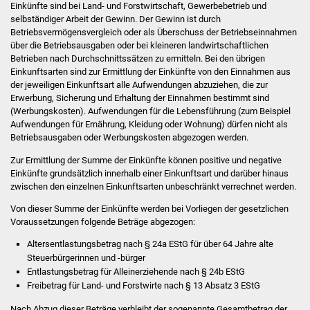
Einkünfte sind bei Land- und Forstwirtschaft, Gewerbebetrieb und
Stadtinfo
selbständiger Arbeit der Gewinn. Der Gewinn ist durch
Betriebsvermögensvergleich oder als Überschuss der Betriebseinnahmen
Jubiläumsjahr 2021
über die Betriebsausgaben oder bei kleineren landwirtschaftlichen
Betrieben nach Durchschnittssätzen zu ermitteln. Bei den übrigen
Einkunftsarten sind zur Ermittlung der Einkünfte von den Einnahmen aus
Partnerstädte
der jeweiligen Einkunftsart alle Aufwendungen abzuziehen, die zur
Erwerbung, Sicherung und Erhaltung der Einnahmen bestimmt sind
Projekte
(Werbungskosten). Aufwendungen für die Lebensführung (zum Beispiel
Aufwendungen für Ernährung, Kleidung oder Wohnung) dürfen nicht als
Betriebsausgaben oder Werbungskosten abgezogen werden.
Schulentwicklung Bizet
Zur Ermittlung der Summe der Einkünfte können positive und negative
Sanierung Hallenbad
Einkünfte grundsätzlich innerhalb einer Einkunftsart und darüber hinaus
zwischen den einzelnen Einkunftsarten unbeschränkt verrechnet werden.
Sanierung Bizethalle
Von dieser Summe der Einkünfte werden bei Vorliegen der gesetzlichen
Voraussetzungen folgende Beträge abgezogen:
Ortsentwicklung
Altersentlastungsbetrag nach § 24a EStG für über 64 Jahre alte
Steuerbürgerinnen und -bürger
Presse
Entlastungsbetrag für Alleinerziehende nach § 24b EStG
Freibetrag für Land- und Forstwirte nach § 13 Absatz 3 EStG
Bürger & Service
Nach Abzug dieser Beträge verbleibt der sogenannte Gesamtbetrag der