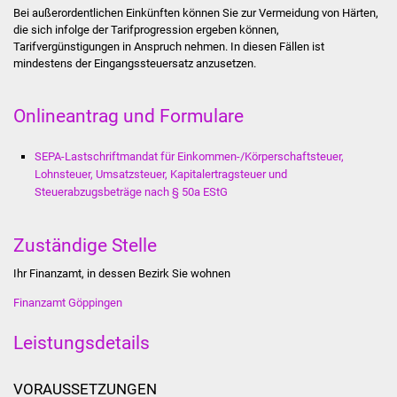
Bei außerordentlichen Einkünften können Sie zur Vermeidung von Härten,
Vereine und Parteien
die sich infolge der Tarifprogression ergeben können,
Tarifvergünstigungen in Anspruch nehmen. In diesen Fällen ist
mindestens der Eingangssteuersatz anzusetzen.
Selbsteintrag Vereine
Beirat Süßener Vereine
Onlineantrag und Formulare
Sportanlagen
SEPA-Lastschriftmandat für Einkommen-/Körperschaftsteuer,
Lohnsteuer, Umsatzsteuer, Kapitalertragsteuer und
Tourismus
Steuerabzugsbeträge nach § 50a EStG
Erlebnisregion
Zuständige Stelle
Schwäbischer Albtrauf
Ihr Finanzamt, in dessen Bezirk Sie wohnen
Route der
Finanzamt Göppingen
Industriekultur
Leistungsdetails
Lebenslagen
VORAUSSETZUNGEN