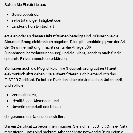
Sofern Sie Einkünfte aus
IKG Auen
Gewerbebetrieb,
selbstständiger Tätigkeit oder
Ausschreibungen
Land-und Forstwirtschaft
Öffentliche
erzielen oder an diesen Einkunftsarten beteiligt sind, müssen Sie die
Steuererklärung elektronisch abgeben.
Dies gilt - unabhängig von der Art
Ausschreibung
der Gewinnermittlung – nicht nur für die Anlage EÜR
(Einnahmenüberschussrechnung) und die Bilanz, sondern auch für die
Europaweite
gesamte Einkommensteuererklärung.
Ausschreibung
Sie haben auch die Möglichkeit, Ihre Steuererklärung authentifiziert
elektronisch abzugeben. Sie authentifizieren sich hierbei durch das
Beschränkte
ELSTER-Zertifikat. Es hat die Funktion einer elektronischen Unterschrift
Ausschreibung
und soll die
Vertraulichkeit,
Freihändige Vergabe
Identität des Absenders und
Unveränderbarkeit des Inhalts
Gewerbeverzeichnis
der gesendeten Daten sicherstellen.
Um ein Zertifikat zu bekommen, müssen Sie sich im ELSTER Online-Portal
Gewerbe - Selbsteintrag
registrieren. Dazu sind mehrere Arbeitsschritte notwendig (zum Beispiel