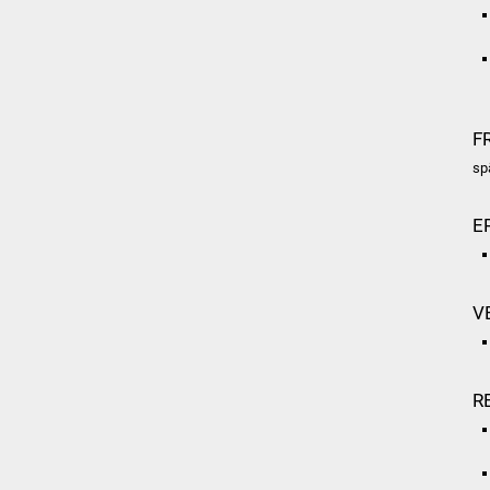
F
sp
E
V
R