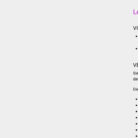
L
V
V
Si
da
Di