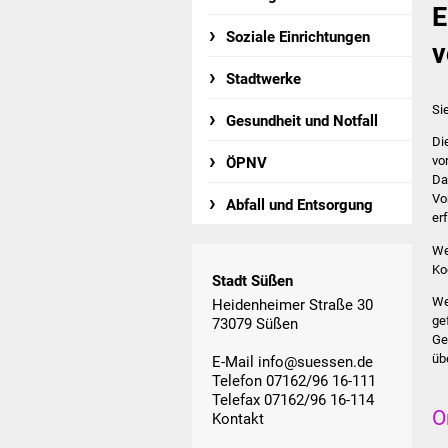
E
Soziale Einrichtungen
v
Stadtwerke
Si
Gesundheit und Notfall
Di
vo
ÖPNV
Da
Vo
Abfall und Entsorgung
erf
We
Ko
Stadt Süßen
We
Heidenheimer Straße 30
ge
73079 Süßen
Ge
üb
E-Mail
info@suessen.de
Telefon 07162/96 16-111
Telefax 07162/96 16-114
O
Kontakt