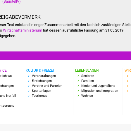
(BaustellV)
REIGABEVERMERK
eser Text entstand in enger Zusammenarbeit mit den fachlich zuständigen Stell
as
Wirtschaftsministerium
hat dessen ausführliche Fassung am 31.05.2019
eigegeben.
VICE
KULTUR & FREIZEIT
LEBENSLAGEN
WIR
e ich wo
Veranstaltungen
Senioren
Einrichtungen
Familien
richtungen
Vereine und Parteien
Kinder und Jugendliche
Sportanlagen
Migration und Integration
und Notfall
Tourismus
Wohnen
Entsorgung