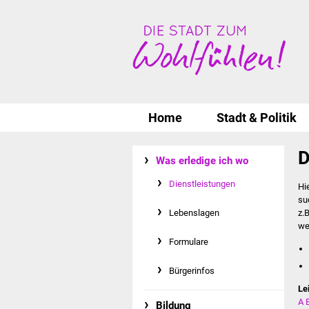
Home
Stadt & Politik
D
Was erledige ich wo
Dienstleistungen
Hi
su
Lebenslagen
z.
we
Formulare
Bürgerinfos
Le
A
Bildung