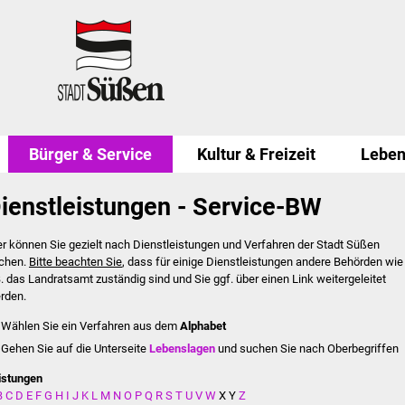
Bürger & Service
Kultur & Freizeit
Leben
ienstleistungen - Service-BW
er können Sie gezielt nach Dienstleistungen und Verfahren der Stadt Süßen
chen.
Bitte beachten Sie
, dass für einige Dienstleistungen andere Behörden wie
B. das Landratsamt zuständig sind und Sie ggf. über einen Link weitergeleitet
rden.
Wählen Sie ein Verfahren aus dem
Alphabet
Gehen Sie auf die Unterseite
Lebenslagen
und suchen Sie nach Oberbegriffen
istungen
B
C
D
E
F
G
H
I
J
K
L
M
N
O
P
Q
R
S
T
U
V
W
X
Y
Z