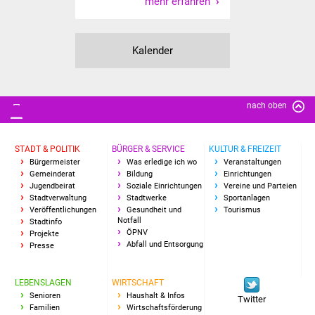
mehr erfahren
Kalender
nach oben
STADT & POLITIK
BÜRGER & SERVICE
KULTUR & FREIZEIT
Bürgermeister
Was erledige ich wo
Veranstaltungen
Gemeinderat
Bildung
Einrichtungen
Jugendbeirat
Soziale Einrichtungen
Vereine und Parteien
Stadtverwaltung
Stadtwerke
Sportanlagen
Veröffentlichungen
Gesundheit und
Tourismus
Notfall
Stadtinfo
ÖPNV
Projekte
Abfall und Entsorgung
Presse
LEBENSLAGEN
WIRTSCHAFT
Senioren
Haushalt & Infos
Twitter
Familien
Wirtschaftsförderung