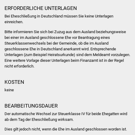
Senioren
ERFORDERLICHE UNTERLAGEN
Stadtseniorenrat
Bei Eheschließung in Deutschland müssen Sie keine Unterlagen
einreichen.
Sommerwochen für
Bitte informieren Sie sich bei Zuzug aus dem Ausland beziehungsweise
Ältere
bei einer im Ausland geschlossene Ehe vor Beantragung eines
Steuerklassenwechsels bei der Gemeinde, ob die im Ausland
geschlossene Ehe in Deutschland anerkannt wird. Entsprechende
Seniorenwohn- und
Unterlagen (zum Beispiel Heiratsurkunde) sind dem Meldeamt vorzulegen.
Pflegeheim
Eine weitere Vorlage dieser Unterlagen beim Finanzamt ist in der Regel
nicht erforderlich.
Familien
KOSTEN
Familientreff
keine
Kinder und Jugendliche
BEARBEITUNGSDAUER
Der automatische Wechsel zur Steuerklasse IV für beide Ehegatten wird
Schülerferienprogramm
ab dem Tag der Eheschließung wirksam.
Migration und Integration
Dies gilt jedoch nicht, wenn die Ehe im Ausland geschlossen worden ist.