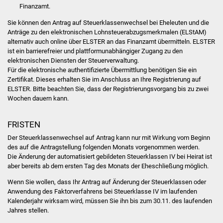
Finanzamt.
Vereine und Parteien
Sie können den Antrag auf Steuerklassenwechsel bei Eheleuten und die
Anträge zu den elektronischen Lohnsteuerabzugsmerkmalen (ELStAM)
Selbsteintrag Vereine
alternativ auch online über ELSTER an das Finanzamt übermitteln. ELSTER
ist ein barrierefreier und plattformunabhängiger Zugang zu den
Beirat Süßener Vereine
elektronischen Diensten der Steuerverwaltung.
Für die elektronische authentifizierte Übermittlung benötigen Sie ein
Zertifikat. Dieses erhalten Sie im Anschluss an Ihre Registrierung auf
Sportanlagen
ELSTER. Bitte beachten Sie, dass der Registrierungsvorgang bis zu zwei
Wochen dauern kann.
Tourismus
FRISTEN
Erlebnisregion
Der Steuerklassenwechsel auf Antrag kann nur mit Wirkung vom Beginn
Schwäbischer Albtrauf
des auf die Antragstellung folgenden Monats vorgenommen werden.
Die Änderung der automatisiert gebildeten Steuerklassen IV bei Heirat ist
Route der
aber bereits ab dem ersten Tag des Monats der Eheschließung möglich.
Industriekultur
Wenn Sie wollen, dass Ihr Antrag auf Änderung der Steuerklassen oder
Anwendung des Faktorverfahrens bei Steuerklasse IV im laufenden
Lebenslagen
Kalenderjahr wirksam wird, müssen Sie ihn bis zum 30.11. des laufenden
Jahres stellen.