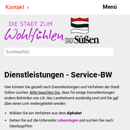
Menü
Kontakt
Stadt & Politik
Bürgermeister
Reden
Gemeinderat
Dienstleistungen - Service-BW
Ausschüsse
Hier können Sie gezielt nach Dienstleistungen und Verfahren der Stadt
Ratsinformationssystem
Süßen suchen.
Bitte beachten Sie
, dass für einige Dienstleistungen
andere Behörden wie z.B. das Landratsamt zuständig sind und Sie ggf.
Jugendbeirat
über einen Link weitergeleitet werden.
Wählen Sie ein Verfahren aus dem
Alphabet
Summerrockfestival
Gehen Sie auf die Unterseite
Lebenslagen
und suchen Sie nach
Oberbegriffen
Hallenbadparty