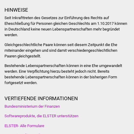
Freundeskreis Asyl
HINWEISE
Seit Inkrafttreten des Gesetzes zur Einführung des Rechts auf
Ukraine-Hilfe
Eheschließung für Personen gleichen Geschlechts am 1.10.2017 können
in Deutschland keine neuen Lebenspartnerschaften mehr begründet
werden.
Wohnen
Gleichgeschlechtliche Paare können seit diesem Zeitpunkt die Ehe
Bauen in Süßen
miteinander eingehen und sind damit verschiedengeschlechtlichen
Paaren gleichgestellt.
Wohnimmobilien +
Bestehende Lebenspartnerschaften können in eine Ehe umgewandelt
Baugrundstücke
werden. Eine Verpflichtung hierzu besteht jedoch nicht. Bereits
bestehende Lebenspartnerschaften können in der bisherigen Form
fortgesetzt werden.
Wirtschaft
VERTIEFENDE INFORMATIONEN
Haushalt & Infos
Bundesministerium der Finanzen
Wirtschaftsförderung
Softwareprodukte, die ELSTER unterstützen
ELSTER- Alle Formulare
Gewerbeimmobilien