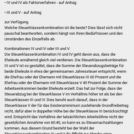
• IV und IV als Faktorverfahren - auf Antrag
Was erledige ich wo
•
III und V - auf Antrag
zur Verfügung.
Dienstleistungen
Welche Steuerklassenkombination ist die beste? Dies lässt sich nicht
pauschal beantworten, sondern hängt von Ihren Bedürfnissen und den
Lebenslagen
Umständen des Einzelfalls ab.
Kombinationen IV und IV oder III und V:
Formulare
Die Steuerklassenkombination IV und IV geht davon aus, dass die
Eheleute annähernd gleich viel verdienen. Die Steuerklassenkombination
III und V ist so gestaltet, dass die Summe der Steuerabzugsbeträge für
Bürgerinfos
beide Eheleute in etwa der gemeinsamen Jahressteuer entspricht, wenn
die Ehefrau oder der Ehemann mit Steuerklasse III 60 Prozent und die
Bildung
Ehefrau oder der Ehemann mit Steuerklasse V 40 Prozent der Summe der
Arbeitseinkommen beider Eheleute erzielt. Das hat zur Folge, dass der
Steuerabzug bei der Steuerklasse V im Verhältnis höher ist als bei den
Schulen
Steuerklassen III und IV. Dies beruht auch darauf, dass in der
Steuerklasse V der für das Existenzminimum zustehende Grundfreibetrag
Kindergärten
nicht, dafür aber in doppelter Höhe bei der Steuerklasse III berücksichtigt
wird. Entspricht das Verhältnis der tatsächlichen Arbeitslöhne nicht der
gesetzlichen Annahme von 60:40, so kann es zu Steuernachzahlungen
Kolping-Musikschule
kommen. Aus diesem Grund besteht bei der Wahl der
Steuerklassenkombination III und V die Pflicht zur Abgabe einer