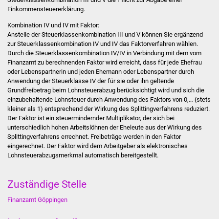
Volkshochschule
Einkommensteuererklärung.
Kombination IV und IV mit Faktor:
Soziale Einrichtungen
Anstelle der Steuerklassenkombination III und V können Sie ergänzend
zur Steuerklassenkombination IV und IV das Faktorverfahren wählen.
Kirchen
Durch die Steuerklassenkombination IV/IV in Verbindung mit dem vom
Finanzamt zu berechnenden Faktor wird erreicht, dass für jede Ehefrau
oder Lebenspartnerin und jeden Ehemann oder Lebenspartner durch
Lokale Agenda
Anwendung der Steuerklasse IV der für sie oder ihn geltende
Grundfreibetrag beim Lohnsteuerabzug berücksichtigt wird und sich die
Jugendhaus
einzubehaltende Lohnsteuer durch Anwendung des Faktors von 0,… (stets
kleiner als 1) entsprechend der Wirkung des Splittingverfahrens reduziert.
Der Faktor ist ein steuermindernder Multiplikator, der sich bei
Fachteam Jugend
unterschiedlich hohen Arbeitslöhnen der Eheleute aus der Wirkung des
Splittingverfahrens errechnet. Freibeträge werden in den Faktor
Kinder- und
eingerechnet. Der Faktor wird dem Arbeitgeber als elektronisches
Familienzentrum
Lohnsteuerabzugsmerkmal automatisch bereitgestellt.
Stadtwerke
Zuständige Stelle
Suenergie
Finanzamt Göppingen