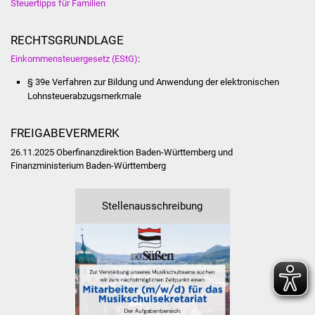
Steuertipps für Familien
IKG Auen
RECHTSGRUNDLAGE
Ausschreibungen
Einkommensteuergesetz (EStG)
:
§ 39e Verfahren zur Bildung und Anwendung der elektronischen
Öffentliche
Lohnsteuerabzugsmerkmale
Ausschreibung
FREIGABEVERMERK
Europaweite
Ausschreibung
26.11.2025 Oberfinanzdirektion Baden-Württemberg und
Finanzministerium Baden-Württemberg
Beschränkte
Ausschreibung
Stellenausschreibung
Freihändige Vergabe
Gewerbeverzeichnis
Gewerbe - Selbsteintrag