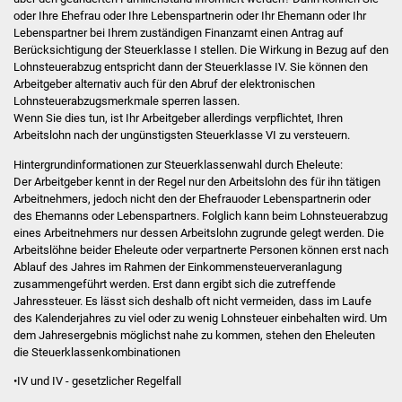
Stadtinfo
oder Ihre Ehefrau oder Ihre Lebenspartnerin oder Ihr Ehemann oder Ihr
Lebenspartner bei Ihrem zuständigen Finanzamt einen Antrag auf
Berücksichtigung der Steuerklasse I stellen. Die Wirkung in Bezug auf den
Jubiläumsjahr 2021
Lohnsteuerabzug entspricht dann der Steuerklasse IV. Sie können den
Arbeitgeber alternativ auch für den Abruf der elektronischen
Partnerstädte
Lohnsteuerabzugsmerkmale sperren lassen.
Wenn Sie dies tun, ist Ihr Arbeitgeber allerdings verpflichtet, Ihren
Arbeitslohn nach der ungünstigsten Steuerklasse VI zu versteuern.
Projekte
Hintergrundinformationen zur Steuerklassenwahl durch Eheleute:
Der Arbeitgeber kennt in der Regel nur den Arbeitslohn des für ihn tätigen
Schulentwicklung Bizet
Arbeitnehmers, jedoch nicht den der Ehefrauoder Lebenspartnerin oder
des Ehemanns oder Lebenspartners. Folglich kann beim Lohnsteuerabzug
Sanierung Hallenbad
eines Arbeitnehmers nur dessen Arbeitslohn zugrunde gelegt werden. Die
Arbeitslöhne beider Eheleute oder verpartnerte Personen können erst nach
Sanierung Bizethalle
Ablauf des Jahres im Rahmen der Einkommensteuerveranlagung
zusammengeführt werden. Erst dann ergibt sich die zutreffende
Jahressteuer. Es lässt sich deshalb oft nicht vermeiden, dass im Laufe
Ortsentwicklung
des Kalenderjahres zu viel oder zu wenig Lohnsteuer einbehalten wird. Um
dem Jahresergebnis möglichst nahe zu kommen, stehen den Eheleuten
Presse
die Steuerklassenkombinationen
•IV und IV - gesetzlicher Regelfall
Bürger & Service