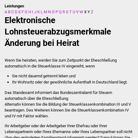
Leistungen
A
B
C
D
E
F
G
H
I
J
K
L
M
N
O
P
Q
R
S
T
U
V
W
X
Y
Z
Stadtverwaltung
Elektronische
Ansprechpartner
Lohnsteuerabzugsmerkmale
Änderung bei Heirat
Behördenwegweiser
Stellenangebote
Wenn Sie heiraten, werden Sie zum Zeitpunkt der Eheschließung
automatisch in die Steuerklasse IV eingereiht, wenn
Kontakt
Sie nicht dauernd getrennt leben und
Ihr Wohnsitz oder der gewöhnliche Aufenthalt in Deutschland liegt.
Veröffentlichungen
Das Standesamt informiert das Bundeszentralamt für Steuern
automatisch über die Eheschließung.
Ortsrecht
Alternativ können Sie die Bildung der Steuerklassenkombination III und V
beantragen. Des Weiteren können Sie die Steuerklassenkombination IV
FNP / Bebauungspläne
und IV mit Faktor wählen.
Ihr Arbeitgeber oder der Arbeitgeber Ihrer Ehefrau oder Ihrer
Wahlen
Lebenspartnerin oder Ihres Ehemanns oder Ihres Lebenspartner soll nicht
über den geänderten Familienstand informiert werden? Dann können Sie