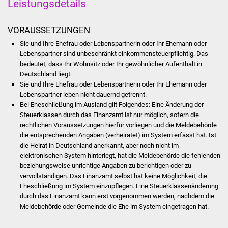
Leistungsdetails
NETZMonitor
Gesundheit und Notfall
VORAUSSETZUNGEN
Sie und Ihre Ehefrau oder Lebenspartnerin oder Ihr Ehemann oder
Ärzte und Apotheken
Lebenspartner sind unbeschränkt einkommensteuerpflichtig. Das
bedeutet, dass Ihr Wohnsitz oder Ihr gewöhnlicher Aufenthalt in
Deutschland liegt.
Pflege von Angehörigen
Sie und Ihre Ehefrau oder Lebenspartnerin oder Ihr Ehemann oder
Lebenspartner leben nicht dauernd getrennt.
Hitzewarnung / UV-
Bei Eheschließung im Ausland gilt Folgendes: Eine Änderung der
Index
Steuerklassen durch das Finanzamt ist nur möglich, sofern die
rechtlichen Voraussetzungen hierfür vorliegen und die Meldebehörde
die entsprechenden Angaben (verheiratet) im System erfasst hat. Ist
ÖPNV
die Heirat in Deutschland anerkannt, aber noch nicht im
elektronischen System hinterlegt, hat die Meldebehörde die fehlenden
Bürgerbus (MOBS)
beziehungsweise unrichtige Angaben zu berichtigen oder zu
vervollständigen. Das Finanzamt selbst hat keine Möglichkei
t
,
die
Abfall und Entsorgung
Eheschließung im System einzupflegen. Eine Steuerklassenänderung
durch das Finanzamt kann erst vorgenommen werden, nachdem die
Meldebehörde oder Gemeinde die Ehe im System eingetragen hat.
Kultur & Freizeit