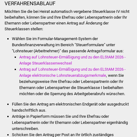
Veranstaltungen
VERFAHRENSABLAUF
Möchten Sie die bei Heirat automatisch vergebene Steuerklasse IV nicht
Stadtfest
beibehalten, können Sie und Ihre Ehefrau oder Lebenspartnerin oder Ihr
Ehemann oder Lebenspartner einen Antrag auf Änderung der
Steuerklassen stellen:
Ostermarkt
Wählen Sie im Formular-Management-System der
Einrichtungen
Bundesfinanzverwaltung im Bereich "Steuerformulare" unter
"Lohnsteuer (Arbeitnehmer)" das passende Antragsformular aus:
Antrag auf Lohnsteuer-Ermäßigung und zu den ELStAM 2026 -
Hallenbad
Anlage Steuerklassenwechsel
Antrag auf Lohnsteuer-Ermäßigung und zu den ELStAM 2026 -
Stadtbücherei
Anlage elektronische Lohnsteuerabzugsmerkmale
, wenn Sie
beziehungsweise Ihre Ehefrau oder Lebenspartnerin oder Ihr
Stadtarchiv
Ehemann oder Lebenspartner die Steuerklasse I beibehalten
möchten oder die Sperrung des Arbeitgeberabrufs wünschen.
Zehntscheuer
Füllen Sie den Antrag am elektronischen Endgerät oder ausgedruckt
handschriftlich aus.
Bürgerhaus
Anträge in Papierform müssen Sie und Ihre Ehefrau oder
Lebenspartnerin oder Ihr Ehemann oder Lebenspartner eigenhändig
unterschreiben.
Kulturhalle
Schicken Sie den Antrag per Post an Ihr örtlich zuständiges