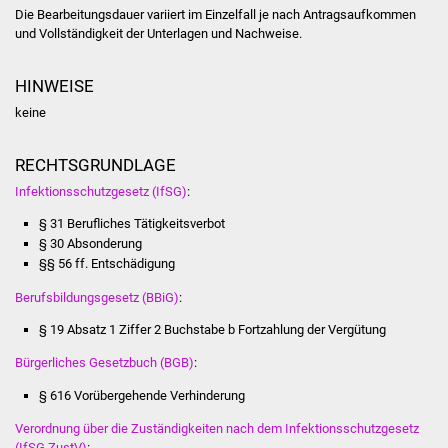
Senioren
Die Bearbeitungsdauer variiert im Einzelfall je nach Antragsaufkommen
und Vollständigkeit der Unterlagen und Nachweise.
Stadtseniorenrat
HINWEISE
Sommerwochen für
keine
Ältere
RECHTSGRUNDLAGE
Seniorenwohn- und
Infektionsschutzgesetz (IfSG)
:
Pflegeheim
§ 31 Berufliches Tätigkeitsverbot
Familien
§ 30 Absonderung
§§ 56 ff. Entschädigung
Familientreff
Berufsbildungsgesetz (BBiG)
:
§ 19 Absatz 1 Ziffer 2 Buchstabe b Fortzahlung der Vergütung
Kinder und Jugendliche
Bürgerliches Gesetzbuch (BGB)
:
Schülerferienprogramm
§ 616 Vorübergehende Verhinderung
Migration und Integration
Verordnung über die Zuständigkeiten nach dem Infektionsschutzgesetz
(IfSG ZustV)
: