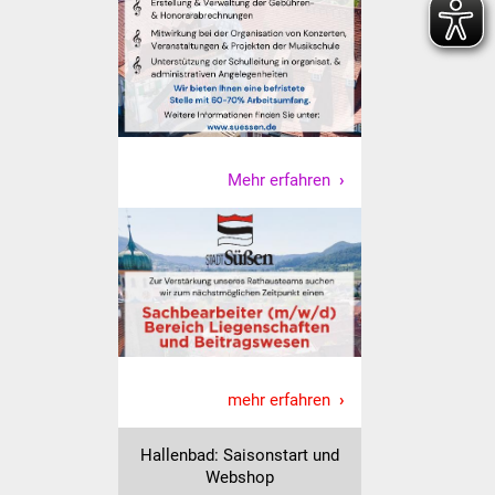
IKG Auen
Ausschreibungen
Öffentliche
Ausschreibung
Mehr erfahren
Europaweite
Ausschreibung
Beschränkte
Ausschreibung
Freihändige Vergabe
mehr erfahren
Gewerbeverzeichnis
Hallenbad: Saisonstart und
Gewerbe - Selbsteintrag
Webshop