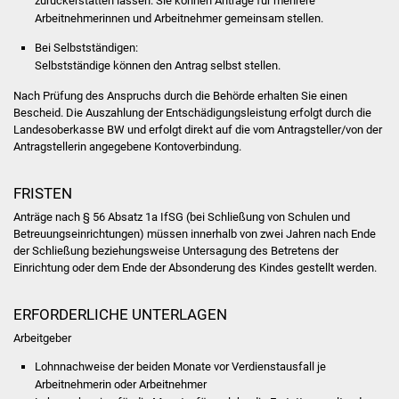
zurückerstatten lassen. Sie können Anträge für mehrere
NETZMonitor
Arbeitnehmerinnen und Arbeitnehmer gemeinsam stellen.
Bei Selbstständigen:
Gesundheit und Notfall
Selbstständige können den Antrag selbst stellen.
Ärzte und Apotheken
Nach Prüfung des Anspruchs durch die Behörde erhalten Sie einen
Bescheid. Die Auszahlung der Entschädigungsleistung erfolgt durch die
Landesoberkasse BW und erfolgt direkt auf die vom Antragsteller/von der
Pflege von Angehörigen
Antragstellerin angegebene Kontoverbindung.
Hitzewarnung / UV-
FRISTEN
Index
Anträge nach § 56 Absatz 1a IfSG (bei Schließung von Schulen und
Betreuungseinrichtungen) müssen innerhalb von zwei Jahren nach Ende
ÖPNV
der Schließung beziehungsweise Untersagung des Betretens der
Einrichtung oder dem Ende der Absonderung des Kindes gestellt werden.
Bürgerbus (MOBS)
ERFORDERLICHE UNTERLAGEN
Abfall und Entsorgung
Arbeitgeber
Kultur & Freizeit
Lohnnachweise der beiden Monate vor Verdienstausfall je
Arbeitnehmerin oder Arbeitnehmer