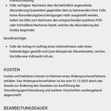
Krankschreibung
Falls verfügbar: Nachweis über die behördlich angeordnete
Vereine und Parteien
Absonderung/Quarantäne gegenüber dem zu betreuenden Kind. Falls
keine Absonderungsbescheinigungen mehr ausgestellt werden,
Selbsteintrag Vereine
halten Sie bitte zum Nachweis den entsprechenden positiven PCR-
oder Schnelltest-Nachweis bereit, welcher die Absonderung des
Beirat Süßener Vereine
Kindes begründet.
Bevollmächtigte
Sportanlagen
Falls der Antrag im Auftrag eines Unternehmens oder eines
Selbständigen gestellt wird (zum Beispiel als Steuerberater), reichen
Tourismus
Sie bitte eine Vollmacht mit ein.
Erlebnisregion
KOSTEN
Schwäbischer Albtrauf
Kosten und Gebühren können im Rahmen eines Widerspruchsverfahrens
anfallen. Das Widerspruchsverfahren ist bis zum 31.12.2025 durch das
Route der
Gesetz zur Änderung des Gesetzes zur Ausführung der
Industriekultur
Verwaltungsgerichtsordnung und weiterer Vorschriften vorübergehend
abgeschafft.
Lebenslagen
BEARBEITUNGSDAUER