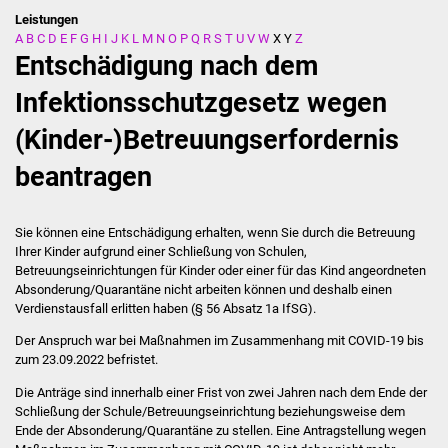
Leistungen
A
B
C
D
E
F
G
H
I
J
K
L
M
N
O
P
Q
R
S
T
U
V
W
X
Y
Z
Stadtverwaltung
Entschädigung nach dem
Ansprechpartner
Infektionsschutzgesetz wegen
(Kinder-)Betreuungserfordernis
Behördenwegweiser
beantragen
Stellenangebote
Kontakt
Sie können eine Entschädigung erhalten, wenn Sie durch die Betreuung
Ihrer Kinder aufgrund einer Schließung von Schulen,
Betreuungseinrichtungen für Kinder oder einer für das Kind angeordneten
Veröffentlichungen
Absonderung/Quarantäne nicht arbeiten können und deshalb einen
Verdienstausfall erlitten haben (§ 56 Absatz 1a IfSG).
Ortsrecht
Der Anspruch war bei Maßnahmen im Zusammenhang mit COVID-19 bis
zum 23.09.2022 befristet.
FNP / Bebauungspläne
Die Anträge sind innerhalb einer Frist von zwei Jahren nach dem Ende der
Schließung der Schule/Betreuungseinrichtung beziehungsweise dem
Wahlen
Ende der Absonderung/Quarantäne zu stellen. Eine Antragstellung wegen