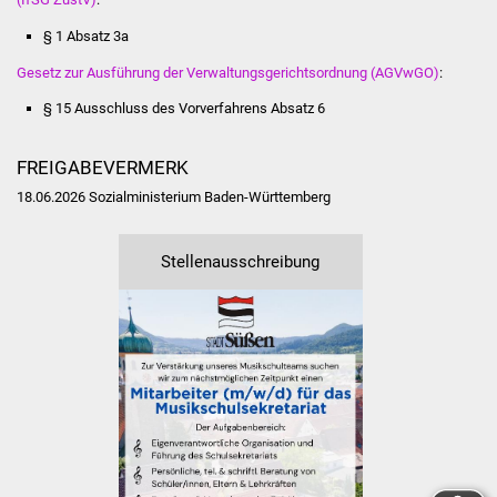
Freundeskreis Asyl
§ 1 Absatz 3a
Gesetz zur Ausführung der Verwaltungsgerichtsordnung (AGVwGO)
:
Ukraine-Hilfe
§ 15
Ausschluss des Vorverfahrens
Absatz 6
Wohnen
FREIGABEVERMERK
Bauen in Süßen
18.06.2026 Sozialministerium Baden-Württemberg
Wohnimmobilien +
Stellenausschreibung
Baugrundstücke
Wirtschaft
Haushalt & Infos
Wirtschaftsförderung
Gewerbeimmobilien