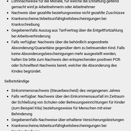
Lohnnachweise für die Monate, für welche die Erstattung geltend
Veranstaltungen
gemacht wird je Arbeitnehmerin oder Arbeitnehmer
Nachweis über gezahlte beziehungsweise nicht gezahlte Zuschüsse
Stadtfest
Krankenscheine/Arbeitsunfähigkeitsbescheinigungen bei
Krankschreibung
Ostermarkt
Gegebenenfalls Auszug aus Tarifvertrag über die Entgeltfortzahlung
bei Arbeitsverhinderung
Falls verfügbar: Nachweis über die behördlich angeordnete
Einrichtungen
Absonderung/Quarantäne gegenüber dem zu betreuenden Kind. Falls
keine Absonderungsbescheinigungen mehr ausgestellt werden,
Hallenbad
halten Sie bitte zum Nachweis den entsprechenden positiven PCR-
oder Schnelltest-Nachweis bereit, welcher die Absonderung des
Stadtbücherei
Kindes begründet.
Selbstständige
Stadtarchiv
Einkommensnachweis (Steuerbescheid) des vergangenen Jahres
Falls verfügbar: Nachweis über den Einkommensausfall im Zeitraum
Zehntscheuer
der Schließung von Schulen oder Betreuungseinrichtungen für Kinder
(zum Beispiel Kita) beziehungsweise für Menschen mit einer
Bürgerhaus
Behinderung
Gegebenenfalls Nachweise über erhaltene Versicherungsleistungen
Kulturhalle
Krankenscheine/Arbeitsunfähigkeitsbescheinigungen bei