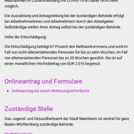
Maßnahmen im Zusammenhang mit COVID-19 ist daher nicht mehr
Stadtinfo
möglich
.
Die Auszahlung und Antragstellung bei der zuständigen Behörde erfolgt
Jubiläumsjahr 2021
bei Arbeitnehmerinnen und Arbeitnehmern durch den Arbeitgeber.
Selbständige stellen ihren Antrag selbst bei der zuständigen Behörde.
Partnerstädte
Höhe der Entschädigung:
Die Entschädigung beträgt 67 Prozent des Nettoeinkommens und wird im
Projekte
Fall von nicht alleinerziehenden Personen für bis zu zehn Wochen, im Fall
von alleinerziehenden Personen bis zu 20 Wochen gewährt. Sie ist auf
Schulentwicklung Bizet
einen monatlichen Höchstbetrag von EUR 2.016 begrenzt.
Sanierung Hallenbad
Onlineantrag und Formulare
Sanierung Bizethalle
Onlineantrag bei einem Betreuungserfordernis
Ortsentwicklung
Zuständige Stelle
Presse
Das Jugend- und Gesundheitsamt der Stadt Mannheim ist zentral für ganz
Baden-Württemberg zuständige Behörde.
Bürger & Service
Stadt Mannheim