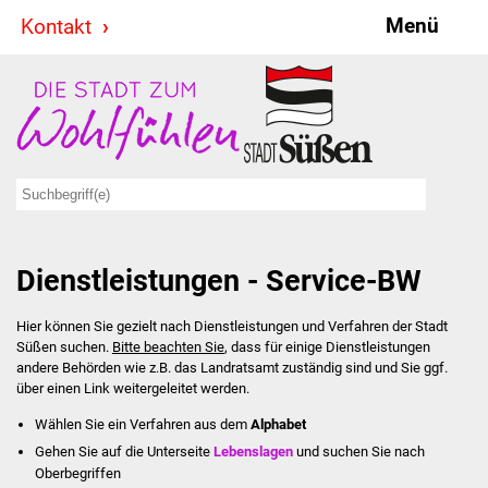
Menü
Kontakt
Stadt & Politik
Bürgermeister
Reden
Gemeinderat
Dienstleistungen - Service-BW
Ausschüsse
Hier können Sie gezielt nach Dienstleistungen und Verfahren der Stadt
Ratsinformationssystem
Süßen suchen.
Bitte beachten Sie
, dass für einige Dienstleistungen
andere Behörden wie z.B. das Landratsamt zuständig sind und Sie ggf.
Jugendbeirat
über einen Link weitergeleitet werden.
Wählen Sie ein Verfahren aus dem
Alphabet
Summerrockfestival
Gehen Sie auf die Unterseite
Lebenslagen
und suchen Sie nach
Oberbegriffen
Hallenbadparty