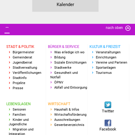
Kalender
nach oben
STADT & POLITIK
BÜRGER & SERVICE
KULTUR & FREIZEIT
Bürgermeister
Was erledige ich wo
Veranstaltungen
Gemeinderat
Bildung
Einrichtungen
Jugendbeirat
Soziale Einrichtungen
Vereine und Parteien
Stadtverwaltung
Stadtwerke
Sportanlagen
Veröffentlichungen
Gesundheit und
Tourismus
Notfall
Stadtinfo
ÖPNV
Projekte
Abfall und Entsorgung
Presse
LEBENSLAGEN
WIRTSCHAFT
Senioren
Haushalt & Infos
Twitter
Familien
Wirtschaftsförderung
Kinder und
Ausschreibungen
Jugendliche
Gewerbeverzeichnis
Facebook
Migration und
Integration