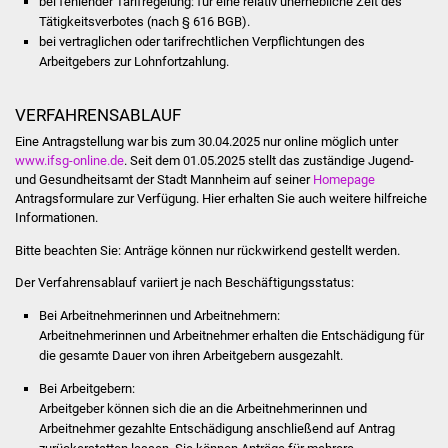
bei fehlender Tarifregelung: für eine relativ unerhebliche Zeit des
Volkshochschule
Tätigkeitsverbotes (nach § 616 BGB).
bei vertraglichen oder tarifrechtlichen Verpflichtungen des
Soziale Einrichtungen
Arbeitgebers zur Lohnfortzahlung.
Kirchen
VERFAHRENSABLAUF
Eine Antragstellung war bis zum 30.04.2025 nur online möglich unter
Lokale Agenda
www.ifsg-online.de
. Seit dem 01.05.2025 stellt das zuständige Jugend-
und Gesundheitsamt der Stadt Mannheim auf seiner
Homepage
Jugendhaus
Antragsformulare zur Verfügung.
Hier erhalten Sie auch weitere hilfreiche
Informationen.
Fachteam Jugend
Bitte beachten Sie: Anträge können nur rückwirkend gestellt werden.
Der Verfahrensablauf variiert je nach Beschäftigungsstatus:
Kinder- und
Familienzentrum
Bei Arbeitnehmerinnen und Arbeitnehmern:
Arbeitnehmerinnen und Arbeitnehmer erhalten die Entschädigung für
die gesamte Dauer von ihren Arbeitgebern ausgezahlt.
Stadtwerke
Bei Arbeitgebern:
Suenergie
Arbeitgeber können sich die an die Arbeitnehmerinnen und
Arbeitnehmer gezahlte Entschädigung anschließend auf Antrag