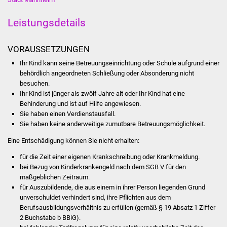
Was erledige ich wo
Leistungsdetails
Dienstleistungen
VORAUSSETZUNGEN
Ihr Kind kann seine Betreuungseinrichtung oder Schule aufgrund einer
Lebenslagen
behördlich angeordneten Schließung oder Absonderung nicht
besuchen.
Formulare
Ihr Kind ist jünger als zwölf Jahre alt oder Ihr Kind hat eine
Behinderung und ist auf Hilfe angewiesen.
Bürgerinfos
Sie haben einen Verdienstausfall.
Sie haben keine anderweitige zumutbare Betreuungsmöglichkeit.
Bildung
Eine Entschädigung können Sie nicht erhalten:
für die Zeit einer eigenen Krankschreibung oder Krankmeldung.
Schulen
bei Bezug von Kinderkrankengeld nach dem SGB V für den
maßgeblichen Zeitraum.
Kindergärten
für Auszubildende, die aus einem in ihrer Person liegenden Grund
unverschuldet verhindert sind, ihre Pflichten aus dem
Berufsausbildungsverhältnis zu erfüllen (gemäß § 19 Absatz 1 Ziffer
Kolping-Musikschule
2 Buchstabe b BBiG).