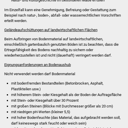
Natur- und Kulturgeschichte im besonderen Maße erfüllen
Veranstaltungen
Im Einzelfall kann eine Genehmigung, Befreiung oder Gestattung zum
Stadtfest
Beispiel nach natur-, boden-, abfall- oder wasserrechtlichen Vorschriften
erteilt werden.
Ostermarkt
Geländeaufschüttungen auf landwirtschaftlichen Flächen
Beim Aufbringen von Bodenmaterial auf landwirtschaftlichen,
Einrichtungen
einschließlich gartenbaulich genutzten Böden ist zu beachten, dass die
Ertragsfähigkeit des Bodens nachhaltig zu sichern oder
Hallenbad
wiederherzustellen ist und nicht (dauerhaft) verringert werden darf.
Eignungsanforderungen an Bodenaushub
Stadtbücherei
Nicht verwendet werden darf Bodenmaterial
Stadtarchiv
mit bodenfremden Bestandteilen (Betonbrocken, Asphalt,
Plastikteilen usw.)
mit höherem Stein- oder Kiesgehalt als der Boden der Auftragsfläche
Zehntscheuer
mit Stein- oder Kiesgehalt über 30 Prozent
mit großen Steinen (Blöcke mit Durchmesser größer als 20 cm)
Bürgerhaus
mit niedrigen pH-Werten (kleiner 5,5)
mit hoher Bodenfeuchte (das Material, das aufgebracht werden soll,
Kulturhalle
darf keineswegs stark feucht oder weich sein)