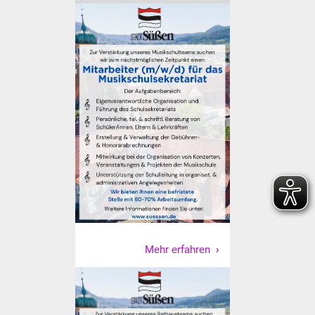
Freundeskreis Asyl
Ukraine-Hilfe
Wohnen
Bauen in Süßen
Wohnimmobilien +
Baugrundstücke
Wirtschaft
Haushalt & Infos
Mehr erfahren
Wirtschaftsförderung
Gewerbeimmobilien