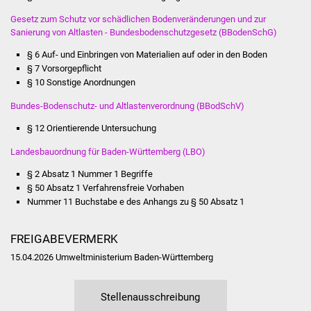
Senioren
Gesetz zum Schutz vor schädlichen Bodenveränderungen und zur
Sanierung von Altlasten - Bundesbodenschutzgesetz (BBodenSchG)
Stadtseniorenrat
§ 6 Auf- und Einbringen von Materialien auf oder in den Boden
Sommerwochen für
§ 7 Vorsorgepflicht
§ 10 Sonstige Anordnungen
Ältere
Bundes-Bodenschutz- und Altlastenverordnung (BBodSchV)
Seniorenwohn- und
§ 12 Orientierende Untersuchung
Pflegeheim
Landesbauordnung für Baden-Württemberg (LBO)
Familien
§ 2 Absatz 1 Nummer 1 Begriffe
§ 50 Absatz 1 Verfahrensfreie Vorhaben
Familientreff
Nummer 11 Buchstabe e des Anhangs zu § 50 Absatz 1
Kinder und Jugendliche
FREIGABEVERMERK
15.04.2026 Umweltministerium Baden-Württemberg
Schülerferienprogramm
Migration und Integration
Stellenausschreibung