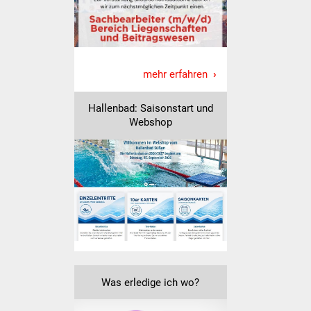
IKG Auen
Ausschreibungen
mehr erfahren
Öffentliche
Ausschreibung
Hallenbad: Saisonstart und
Webshop
Europaweite
Ausschreibung
Beschränkte
Ausschreibung
Freihändige Vergabe
Gewerbeverzeichnis
Was erledige ich wo?
Gewerbe - Selbsteintrag