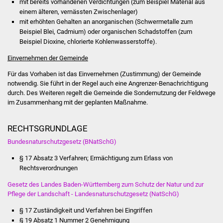
mit bereits vorhandenen Verdichtungen (zum Beispiel Material aus
einem älteren, vernässten Zwischenlager)
Vereine und Parteien
mit erhöhten Gehalten an anorganischen (Schwermetalle zum
Beispiel Blei, Cadmium) oder organischen Schadstoffen (zum
Selbsteintrag Vereine
Beispiel Dioxine, chlorierte Kohlenwasserstoffe).
Einvernehmen der Gemeinde
Beirat Süßener Vereine
Für das Vorhaben ist das Einvernehmen (Zustimmung) der Gemeinde
Sportanlagen
notwendig. Sie führt in der Regel auch eine Angrenzer-Benachrichtigung
durch. Des Weiteren regelt die Gemeinde die Sondernutzung der Feldwege
im Zusammenhang mit der geplanten Maßnahme.
Tourismus
RECHTSGRUNDLAGE
Erlebnisregion
Schwäbischer Albtrauf
Bundesnaturschutzgesetz (BNatSchG)
§ 17 Absatz 3 Verfahren; Ermächtigung zum Erlass von
Route der
Rechtsverordnungen
Industriekultur
Gesetz des Landes Baden-Württemberg zum Schutz der Natur und zur
Pflege der Landschaft - L
andesnaturschutzgesetz (NatSchG)
Lebenslagen
§ 17 Zuständigkeit und Verfahren bei Eingriffen
§ 19 Absatz 1 Nummer 2 Genehmigung