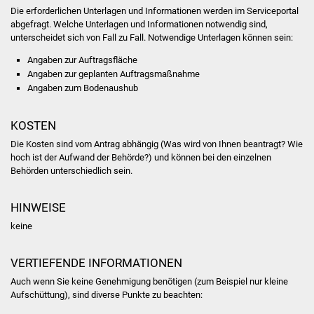
Volkshochschule
Die erforderlichen Unterlagen und Informationen werden im Serviceportal
abgefragt. Welche Unterlagen und Informationen notwendig sind,
unterscheidet sich von Fall zu Fall. Notwendige Unterlagen können sein:
Soziale Einrichtungen
Angaben zur Auftragsfläche
Kirchen
Angaben zur geplanten Auftragsmaßnahme
Angaben zum Bodenaushub
Lokale Agenda
KOSTEN
Jugendhaus
Die Kosten sind vom Antrag abhängig (Was wird von Ihnen beantragt? Wie
hoch ist der Aufwand der Behörde?) und können bei den einzelnen
Fachteam Jugend
Behörden unterschiedlich sein.
Kinder- und
HINWEISE
Familienzentrum
keine
Stadtwerke
VERTIEFENDE INFORMATIONEN
Auch wenn Sie keine Genehmigung benötigen (zum Beispiel nur kleine
Suenergie
Aufschüttung), sind diverse Punkte zu beachten: