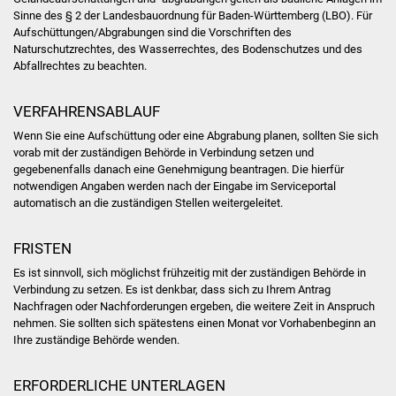
Sinne des § 2 der Landesbauordnung für Baden-Württemberg (LBO). Für
Was erledige ich wo
Aufschüttungen/Abgrabungen sind die Vorschriften des
Naturschutzrechtes, des Wasserrechtes, des Bodenschutzes und des
Abfallrechtes zu beachten.
Dienstleistungen
VERFAHRENSABLAUF
Lebenslagen
Wenn Sie eine Aufschüttung oder eine Abgrabung planen, sollten Sie sich
vorab mit der zuständigen Behörde in Verbindung setzen und
Formulare
gegebenenfalls danach eine Genehmigung beantragen. Die hierfür
notwendigen Angaben werden nach der Eingabe im Serviceportal
Bürgerinfos
automatisch an die zuständigen Stellen weitergeleitet.
Bildung
FRISTEN
Es ist sinnvoll, sich möglichst frühzeitig mit der zuständigen Behörde in
Schulen
Verbindung zu setzen. Es ist denkbar, dass sich zu Ihrem Antrag
Nachfragen oder Nachforderungen ergeben, die weitere Zeit in Anspruch
Kindergärten
nehmen. Sie sollten sich spätestens einen Monat vor Vorhabenbeginn an
Ihre zuständige Behörde wenden.
Kolping-Musikschule
ERFORDERLICHE UNTERLAGEN