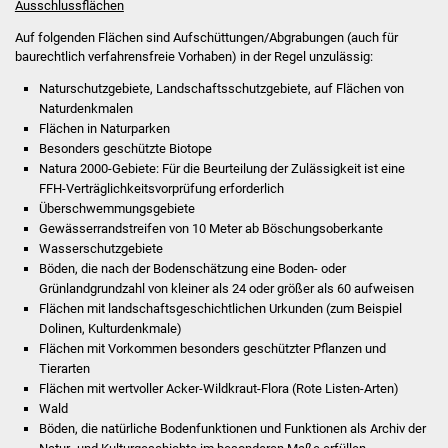
Ausschlussflächen
NETZMonitor
Auf folgenden Flächen sind Aufschüttungen/Abgrabungen (auch für
Gesundheit und Notfall
baurechtlich verfahrensfreie Vorhaben) in der Regel unzulässig:
Naturschutzgebiete, Landschaftsschutzgebiete, auf Flächen von
Ärzte und Apotheken
Naturdenkmalen
Flächen in Naturparken
Pflege von Angehörigen
Besonders geschützte Biotope
Natura 2000-Gebiete: Für die Beurteilung der Zulässigkeit ist eine
FFH-Verträglichkeitsvorprüfung erforderlich
Hitzewarnung / UV-
Überschwemmungsgebiete
Index
Gewässerrandstreifen von 10 Meter ab Böschungsoberkante
Wasserschutzgebiete
ÖPNV
Böden, die nach der Bodenschätzung eine Boden- oder
Grünlandgrundzahl von kleiner als 24 oder größer als 60 aufweisen
Flächen mit landschaftsgeschichtlichen Urkunden (zum Beispiel
Bürgerbus (MOBS)
Dolinen, Kulturdenkmale)
Flächen mit Vorkommen besonders geschützter Pflanzen und
Abfall und Entsorgung
Tierarten
Flächen mit wertvoller Acker-Wildkraut-Flora (Rote Listen-Arten)
Kultur & Freizeit
Wald
Böden, die natürliche Bodenfunktionen und Funktionen als Archiv der