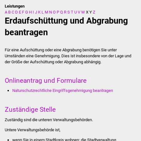
Leistungen
A
B
C
D
E
F
G
H
I
J
K
L
M
N
O
P
Q
R
S
T
U
V
W
X
Y
Z
Stadtverwaltung
Erdaufschüttung und Abgrabung
Ansprechpartner
beantragen
Behördenwegweiser
Für eine Aufschüttung oder eine Abgrabung benötigen Sie unter
Umständen eine Genehmigung. Dies ist insbesondere von der Lage und
Stellenangebote
der Größe der Aufschüttung oder Abgrabung abhängig.
Kontakt
Onlineantrag und Formulare
Veröffentlichungen
Naturschutzrechtliche Eingriffsgenehmigung beantragen
Ortsrecht
Zuständige Stelle
FNP / Bebauungspläne
Zuständig sind die unteren Verwaltungsbehörden.
Untere Verwaltungsbehörde ist,
Wahlen
wenn Sie in einem Stadtkreis wohnen: die Stadtverwaltung