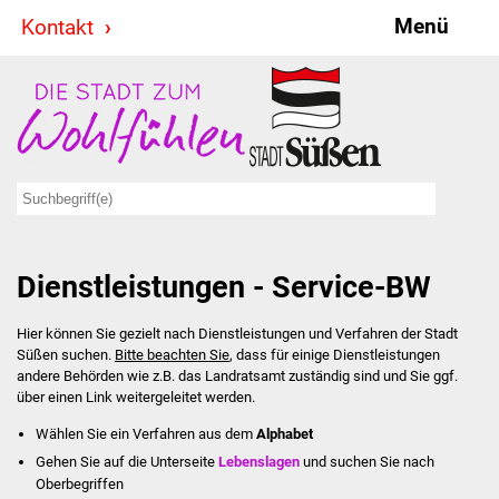
Menü
Kontakt
Stadt & Politik
Bürgermeister
Reden
Gemeinderat
Dienstleistungen - Service-BW
Ausschüsse
Hier können Sie gezielt nach Dienstleistungen und Verfahren der Stadt
Ratsinformationssystem
Süßen suchen.
Bitte beachten Sie
, dass für einige Dienstleistungen
andere Behörden wie z.B. das Landratsamt zuständig sind und Sie ggf.
Jugendbeirat
über einen Link weitergeleitet werden.
Wählen Sie ein Verfahren aus dem
Alphabet
Summerrockfestival
Gehen Sie auf die Unterseite
Lebenslagen
und suchen Sie nach
Oberbegriffen
Hallenbadparty