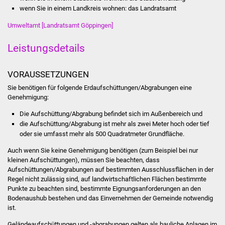
Stadtinfo
wenn Sie in einem Landkreis wohnen: das Landratsamt
Umweltamt [Landratsamt Göppingen]
Jubiläumsjahr 2021
Leistungsdetails
Partnerstädte
VORAUSSETZUNGEN
Projekte
Sie benötigen für folgende Erdaufschüttungen/Abgrabungen eine
Genehmigung:
Schulentwicklung Bizet
Die Aufschüttung/Abgrabung befindet sich im Außenbereich und
die Aufschüttung/Abgrabung ist mehr als zwei Meter hoch oder tief
Sanierung Hallenbad
oder sie umfasst mehr als 500 Quadratmeter Grundfläche.
Sanierung Bizethalle
Auch wenn Sie keine Genehmigung benötigen (zum Beispiel bei nur
kleinen Aufschüttungen), müssen Sie beachten, dass
Aufschüttungen/Abgrabungen auf bestimmten Ausschlussflächen in der
Ortsentwicklung
Regel nicht zulässig sind, auf landwirtschaftlichen Flächen bestimmte
Punkte zu beachten sind, bestimmte Eignungsanforderungen an den
Presse
Bodenaushub bestehen und das Einvernehmen der Gemeinde notwendig
ist.
Bürger & Service
Geländeaufschüttungen und -abgrabungen gelten als bauliche Anlagen im