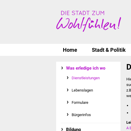
Home
Stadt & Politik
D
Was erledige ich wo
Dienstleistungen
Hi
su
Lebenslagen
z.
we
Formulare
Bürgerinfos
Le
A
Bildung