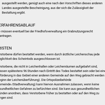
ausgestellt werden, genügt auch eine nach den Vorschriften dieses anderen
Landes ausgestellte Bescheinigung, aus der sich die Zulässigkeit der
Bestattung ergibt.
ERFAHRENSABLAUF
e müssen eventuell bei der Friedhofsverwaltung ein Grabnutzungsrecht
antragen.
RISTEN
rstorbene dürfen bestattet werden, wenn durch ärztliche Leichenschau jede
glichkeit des Scheintods ausgeschlossen ist.
rstorbene, die nicht in Leichenhallen oder Leichenräumen aufgebahrt sind,
ssen spätestens 96 Stunden nach Eintritt des Todes bestattet sein oder bei ein
förderung in das Gebiet einer anderen Gemeinde auf den Weg gebracht werden
eginn der Leichenüberführung). Die Ortspolizeibehörde
emeinde-/Stadtverwaltung) kann hiervon Ausnahmen zulassen, wenn keine
sundheitlichen Gefahren zu befürchten sind. Sie kann aus gesundheitlichen
ünden anordnen, dass Verstorbene früher zu bestatten oder auf den Weg zu
ingen sind.