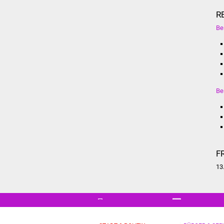
R
Be
Be
F
13