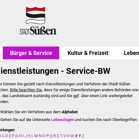
Bürger & Service
Kultur & Freizeit
Leben
ienstleistungen - Service-BW
er können Sie gezielt nach Dienstleistungen und Verfahren der Stadt Süßen
chen.
Bitte beachten Sie
, dass für einige Dienstleistungen andere Behörden wie
B. das Landratsamt zuständig sind und Sie ggf. über einen Link weitergeleitet
rden.
Wählen Sie ein Verfahren aus dem
Alphabet
Gehen Sie auf die Unterseite
Lebenslagen
und suchen Sie nach Oberbegriffen
istungen
B
C
D
E
F
G
H
I
J
K
L
M
N
O
P
Q
R
S
T
U
V
W
X
Y
Z