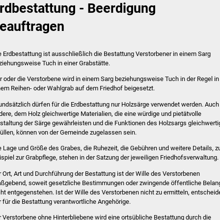
rdbestattung - Beerdigung
eauftragen
e Erdbestattung ist ausschließlich die Bestattung Verstorbener in einem Sarg
ziehungsweise Tuch in einer Grabstätte.
r oder die Verstorbene wird in einem Sarg beziehungsweise Tuch in der Regel in
nem Reihen- oder Wahlgrab auf dem Friedhof beigesetzt.
undsätzlich dürfen für die Erdbestattung nur Holzsärge verwendet werden. Auch
dere, dem Holz gleichwertige Materialien, die eine würdige und pietätvolle
staltung der Särge gewährleisten und die Funktionen des Holzsargs gleichwerti
füllen, können von der Gemeinde zugelassen sein.
e Lage und Größe des Grabes, die Ruhezeit, die Gebühren und weitere Details, 
ispiel zur Grabpflege, stehen in der Satzung der jeweiligen Friedhofsverwaltung.
r Ort, Art und Durchführung der Bestattung ist der Wille des Verstorbenen
ßgebend, soweit gesetzliche Bestimmungen oder zwingende öffentliche Belan
cht entgegenstehen. Ist der Wille des Verstorbenen nicht zu ermitteln, entscheid
r für die Bestattung verantwortliche Angehörige.
r Verstorbene ohne Hinterbliebene wird eine ortsübliche Bestattung durch die