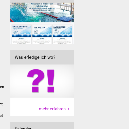
Was erledige ich wo?
gen
ht
mehr erfahren
et
Kalender