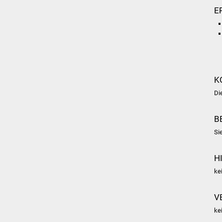
E
K
Di
B
Si
H
ke
V
ke