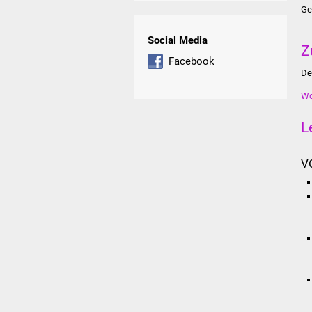
Ge
Social Media
Z
Facebook
De
Wo
L
V