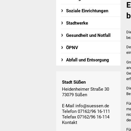
E
Soziale Einrichtungen
b
Stadtwerke
Di
Gesundheit und Notfall
be
De
ÖPNV
ei
Abfall und Entsorgung
Gr
an
Ge
er
Stadt Süßen
Di
Heidenheimer Straße 30
Be
73079 Süßen
Fü
E-Mail
info@suessen.de
ma
Telefon 07162/96 16-111
ni
Telefax 07162/96 16-114
de
Kontakt
Fü