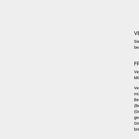
V
Si
be
F
Ve
Mö
Ve
mü
Be
(B
(G
ge
Gr
br