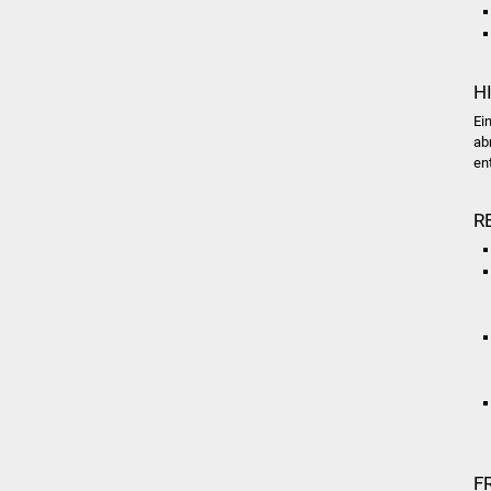
H
Ei
ab
en
R
F