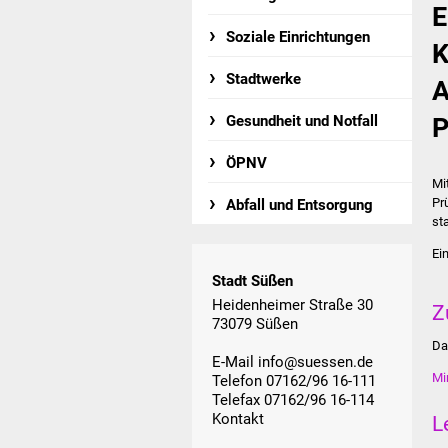
E
Soziale Einrichtungen
K
Stadtwerke
A
Gesundheit und Notfall
P
ÖPNV
Mi
Pr
Abfall und Entsorgung
st
Ei
Stadt Süßen
Heidenheimer Straße 30
Z
73079 Süßen
Da
E-Mail
info@suessen.de
Mi
Telefon 07162/96 16-111
Telefax 07162/96 16-114
Kontakt
L