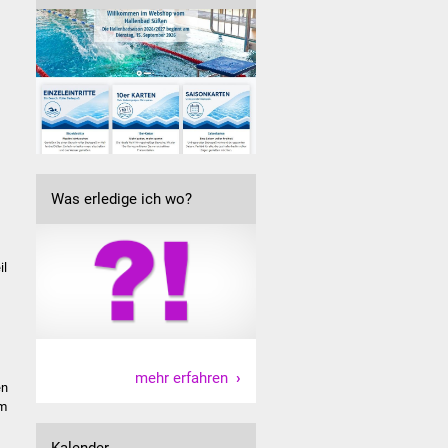
Was erledige ich wo?
il
mehr erfahren
en
im
Kalender