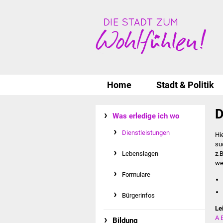
Home
Stadt & Politik
D
Was erledige ich wo
Dienstleistungen
Hi
su
Lebenslagen
z.
we
Formulare
Bürgerinfos
Le
A
Bildung