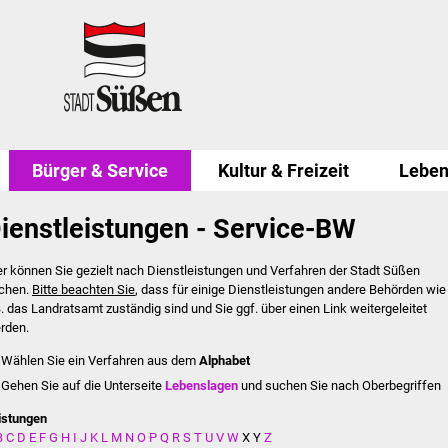
Bürger & Service
Kultur & Freizeit
Leben
ienstleistungen - Service-BW
er können Sie gezielt nach Dienstleistungen und Verfahren der Stadt Süßen
chen.
Bitte beachten Sie
, dass für einige Dienstleistungen andere Behörden wie
B. das Landratsamt zuständig sind und Sie ggf. über einen Link weitergeleitet
rden.
Wählen Sie ein Verfahren aus dem
Alphabet
Gehen Sie auf die Unterseite
Lebenslagen
und suchen Sie nach Oberbegriffen
istungen
B
C
D
E
F
G
H
I
J
K
L
M
N
O
P
Q
R
S
T
U
V
W
X
Y
Z