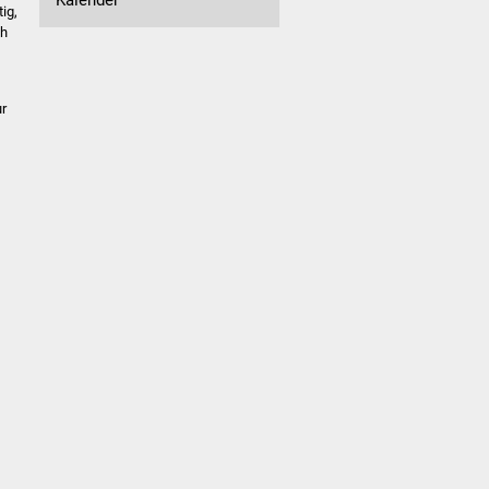
ig,
ch
ur