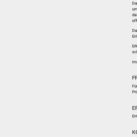
Da
um
da
of
Da
En
Er
sc
Im
F
Fü
Pr
E
En
K