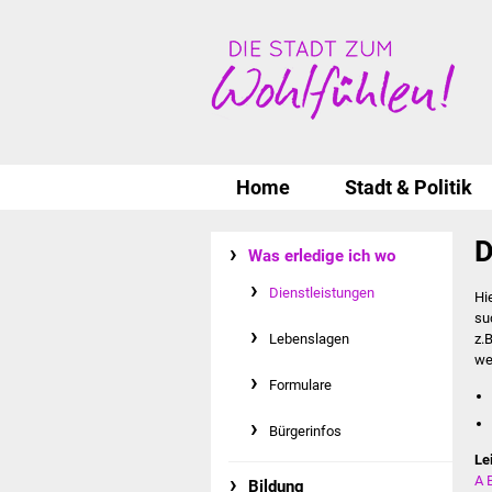
Home
Stadt & Politik
D
Was erledige ich wo
Dienstleistungen
Hi
su
Lebenslagen
z.
we
Formulare
Bürgerinfos
Le
A
Bildung