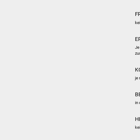
F
ke
E
Je
zu
K
je
B
in
H
ke