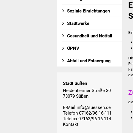
E
Soziale Einrichtungen
S
Stadtwerke
Ei
Gesundheit und Notfall
ÖPNV
Hi
Abfall und Entsorgung
Pl
Fa
di
Stadt Süßen
Heidenheimer Straße 30
Z
73079 Süßen
di
E-Mail
info@suessen.de
Telefon 07162/96 16-111
Telefax 07162/96 16-114
Kontakt