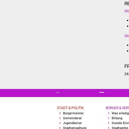
R
St
St
F
24
STADT & POLITIK
BÜRGER & SER
Bürgermeister
Was erledig
Gemeinderat
Bildung
Jugendbeirat
Soziale Ein
Stadtverwaltung
Stadtwerke