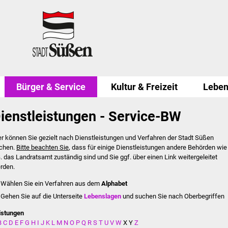
Bürger & Service
Kultur & Freizeit
Leben
ienstleistungen - Service-BW
er können Sie gezielt nach Dienstleistungen und Verfahren der Stadt Süßen
chen.
Bitte beachten Sie
, dass für einige Dienstleistungen andere Behörden wie
B. das Landratsamt zuständig sind und Sie ggf. über einen Link weitergeleitet
rden.
Wählen Sie ein Verfahren aus dem
Alphabet
Gehen Sie auf die Unterseite
Lebenslagen
und suchen Sie nach Oberbegriffen
istungen
B
C
D
E
F
G
H
I
J
K
L
M
N
O
P
Q
R
S
T
U
V
W
X
Y
Z