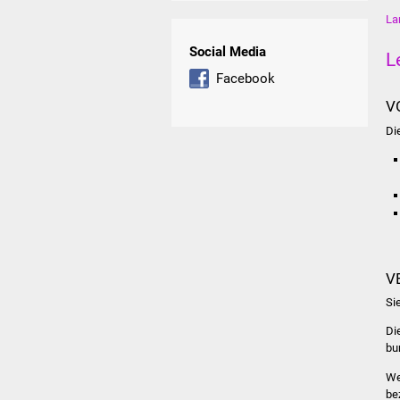
La
Social Media
L
Facebook
V
Di
V
Si
Di
bu
We
be