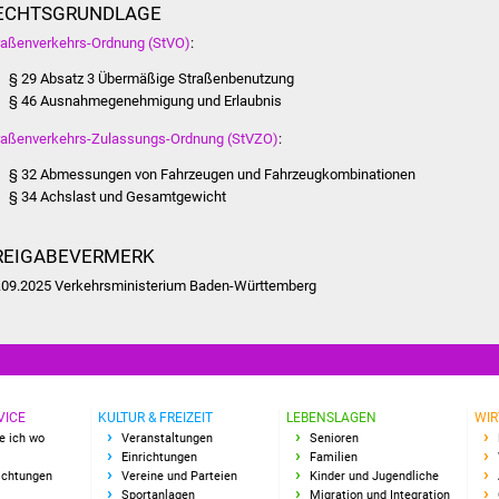
ECHTSGRUNDLAGE
raßenverkehrs-Ordnung (StVO)
:
§ 29 Absatz 3 Übermäßige Straßenbenutzung
§ 46 Ausnahmegenehmigung und Erlaubnis
raßenverkehrs-Zulassungs-Ordnung (StVZO)
:
§ 32 Abmessungen von Fahrzeugen und Fahrzeugkombinationen
§ 34 Achslast und Gesamtgewicht
REIGABEVERMERK
.09.2025 Verkehrsministerium Baden-Württemberg
VICE
KULTUR & FREIZEIT
LEBENSLAGEN
WIR
e ich wo
Veranstaltungen
Senioren
Einrichtungen
Familien
richtungen
Vereine und Parteien
Kinder und Jugendliche
Sportanlagen
Migration und Integration