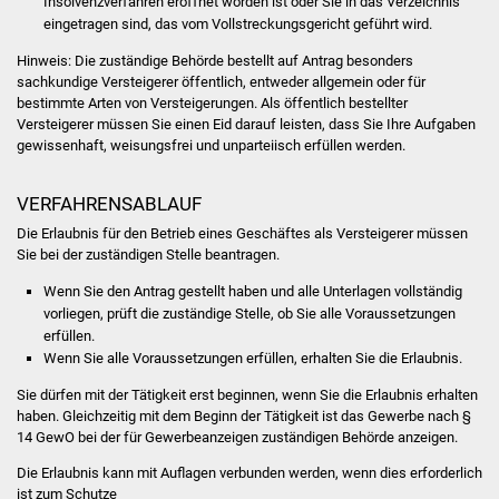
Insolvenzverfahren eröffnet worden ist oder Sie in das Verzeichnis
eingetragen sind, das vom Vollstreckungsgericht geführt wird.
Was erledige ich wo
Hinweis:
Die zuständige Behörde bestellt auf Antrag besonders
sachkundige Versteigerer öffentlich, entweder allgemein oder für
Dienstleistungen
bestimmte Arten von Versteigerungen. Als öffentlich bestellter
Versteigerer müssen Sie einen Eid darauf leisten, dass Sie Ihre Aufgaben
Lebenslagen
gewissenhaft, weisungsfrei und unparteiisch erfüllen werden.
Formulare
VERFAHRENSABLAUF
Die Erlaubnis für den Betrieb eines Geschäftes als Versteigerer müssen
Bürgerinfos
Sie bei der zuständigen Stelle beantragen.
Wenn Sie den Antrag gestellt haben und alle Unterlagen vollständig
Bildung
vorliegen, prüft die zuständige Stelle, ob Sie alle Voraussetzungen
erfüllen.
Schulen
Wenn Sie alle Voraussetzungen erfüllen, erhalten Sie die Erlaubnis.
Sie dürfen mit der Tätigkeit erst beginnen, wenn Sie die Erlaubnis erhalten
Kindergärten
haben. Gleichzeitig mit dem Beginn der Tätigkeit ist das Gewerbe nach §
14 GewO bei der für Gewerbeanzeigen zuständigen Behörde anzeigen.
Kolping-Musikschule
Die Erlaubnis kann mit Auflagen verbunden werden, wenn dies erforderlich
ist zum Schutze