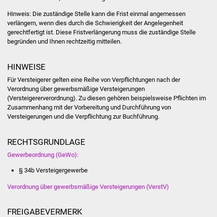
Vereine und Parteien
Hinweis: Die zuständige Stelle kann die Frist einmal angemessen
verlängern, wenn dies durch die Schwierigkeit der Angelegenheit
gerechtfertigt ist. Diese Fristverlängerung muss die zuständige Stelle
Selbsteintrag Vereine
begründen und Ihnen rechtzeitig mitteilen.
Beirat Süßener Vereine
HINWEISE
Für Versteigerer gelten eine Reihe von Verpflichtungen nach der
Sportanlagen
Verordnung über gewerbsmäßige Versteigerungen
(Versteigererverordnung). Zu diesen gehören beispielsweise Pflichten im
Tourismus
Zusammenhang mit der Vorbereitung und Durchführung von
Versteigerungen und die Verpflichtung zur Buchführung.
Erlebnisregion
Schwäbischer Albtrauf
RECHTSGRUNDLAGE
Gewerbeordnung (GeWo):
Route der
§ 34b Versteigergewerbe
Industriekultur
Verordnung über gewerbsmäßige Versteigerungen (VerstV)
Lebenslagen
FREIGABEVERMERK