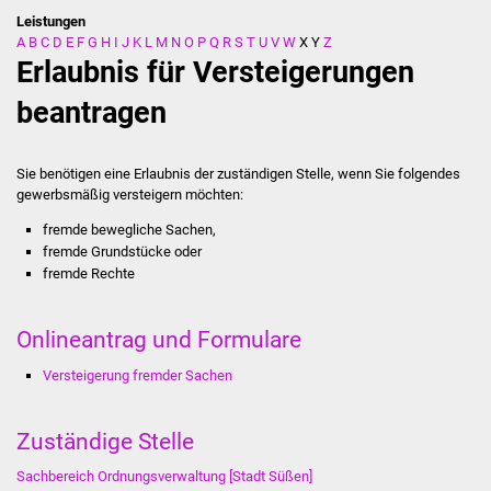
Leistungen
A
B
C
D
E
F
G
H
I
J
K
L
M
N
O
P
Q
R
S
T
U
V
W
X
Y
Z
Stadtverwaltung
Erlaubnis für Versteigerungen
Ansprechpartner
beantragen
Behördenwegweiser
Sie benötigen eine Erlaubnis der zuständigen Stelle, wenn Sie folgendes
gewerbsmäßig versteigern möchten:
Stellenangebote
fremde bewegliche Sachen,
Kontakt
fremde Grundstücke oder
fremde Rechte
Veröffentlichungen
Onlineantrag und Formulare
Ortsrecht
Versteigerung fremder Sachen
FNP / Bebauungspläne
Zuständige Stelle
Wahlen
Sachbereich Ordnungsverwaltung [Stadt Süßen]