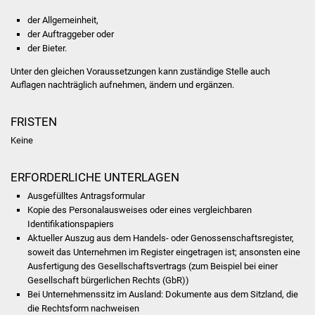
Volkshochschule
der Allgemeinheit,
der Auftraggeber oder
Soziale Einrichtungen
der Bieter.
Unter den gleichen Voraussetzungen kann zuständige Stelle auch
Kirchen
Auflagen nachträglich aufnehmen, ändern und ergänzen.
Lokale Agenda
FRISTEN
Jugendhaus
Keine
Fachteam Jugend
ERFORDERLICHE UNTERLAGEN
Ausgefülltes Antragsformular
Kinder- und
Kopie des Personalausweises oder eines vergleichbaren
Familienzentrum
Identifikationspapiers
Aktueller Auszug aus dem Handels- oder Genossenschaftsregister,
soweit das Unternehmen im Register eingetragen ist; ansonsten eine
Stadtwerke
Ausfertigung des Gesellschaftsvertrags (zum Beispiel bei einer
Gesellschaft bürgerlichen Rechts (GbR))
Suenergie
Bei Unternehmenssitz im Ausland: Dokumente aus dem Sitzland, die
die Rechtsform nachweisen