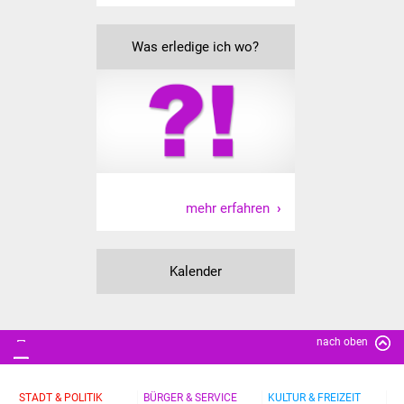
IKG Auen
Was erledige ich wo?
Ausschreibungen
Öffentliche
Ausschreibung
Europaweite
Ausschreibung
mehr erfahren
Beschränkte
Ausschreibung
Kalender
Freihändige Vergabe
nach oben
Gewerbeverzeichnis
Gewerbe - Selbsteintrag
STADT & POLITIK
BÜRGER & SERVICE
KULTUR & FREIZEIT