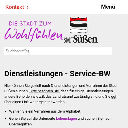
Menü
Kontakt
Stadt & Politik
Bürgermeister
Reden
Gemeinderat
Dienstleistungen - Service-BW
Ausschüsse
Hier können Sie gezielt nach Dienstleistungen und Verfahren der Stadt
Ratsinformationssystem
Süßen suchen.
Bitte beachten Sie
, dass für einige Dienstleistungen
andere Behörden wie z.B. das Landratsamt zuständig sind und Sie ggf.
Jugendbeirat
über einen Link weitergeleitet werden.
Wählen Sie ein Verfahren aus dem
Alphabet
Summerrockfestival
Gehen Sie auf die Unterseite
Lebenslagen
und suchen Sie nach
Oberbegriffen
Hallenbadparty