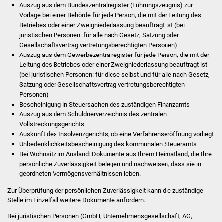
NETZMonitor
Auszug aus dem Bundeszentralregister (Führungszeugnis) zur
Vorlage bei einer Behörde für jede Person, die mit der Leitung des
Betriebes oder einer Zweigniederlassung beauftragt ist (bei
Gesundheit und Notfall
juristischen Personen: für alle nach Gesetz, Satzung oder
Gesellschaftsvertrag vertretungsberechtigten Personen)
Ärzte und Apotheken
Auszug aus dem Gewerbezentralregister für jede Person, die mit der
Leitung des Betriebes oder einer Zweigniederlassung beauftragt ist
Pflege von Angehörigen
(bei juristischen Personen: für diese selbst und für alle nach Gesetz,
Satzung oder Gesellschaftsvertrag vertretungsberechtigten
Personen)
Hitzewarnung / UV-
Bescheinigung in Steuersachen des zuständigen Finanzamts
Index
Auszug aus dem Schuldnerverzeichnis des zentralen
Vollstreckungsgerichts
ÖPNV
Auskunft des Insolvenzgerichts, ob eine Verfahrenseröffnung vorliegt
Unbedenklichkeitsbescheinigung des kommunalen Steueramts
Bei Wohnsitz im Ausland: Dokumente aus Ihrem Heimatland, die Ihre
Bürgerbus (MOBS)
persönliche Zuverlässigkeit belegen und nachweisen, dass sie in
geordneten Vermögensverhältnissen leben.
Abfall und Entsorgung
Zur Überprüfung der persönlichen Zuverlässigkeit kann die zuständige
Stelle im Einzelfall weitere Dokumente anfordern.
Kultur & Freizeit
Bei juristischen Personen (GmbH, Unternehmensgesellschaft, AG,