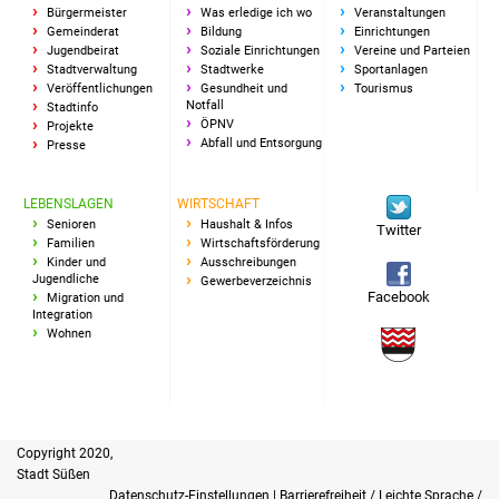
Bürgermeister
Was erledige ich wo
Veranstaltungen
Gemeinderat
Bildung
Einrichtungen
Jugendbeirat
Soziale Einrichtungen
Vereine und Parteien
Stadtverwaltung
Stadtwerke
Sportanlagen
Veröffentlichungen
Gesundheit und
Tourismus
Notfall
Stadtinfo
ÖPNV
Projekte
Abfall und Entsorgung
Presse
LEBENSLAGEN
WIRTSCHAFT
Senioren
Haushalt & Infos
Twitter
Familien
Wirtschaftsförderung
Kinder und
Ausschreibungen
Jugendliche
Gewerbeverzeichnis
Facebook
Migration und
Integration
Wohnen
Copyright 2020,
Stadt Süßen
Datenschutz-Einstellungen
|
Barrierefreiheit / Leichte Sprache /