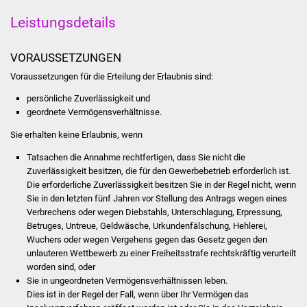
Stadtinfo
Leistungsdetails
Jubiläumsjahr 2021
VORAUSSETZUNGEN
Partnerstädte
Voraussetzungen für die Erteilung der Erlaubnis sind:
persönliche Zuverlässigkeit und
Projekte
geordnete Vermögensverhältnisse.
Sie erhalten keine Erlaubnis, wenn
Schulentwicklung Bizet
Tatsachen die Annahme rechtfertigen, dass Sie nicht die
Zuverlässigkeit besitzen, die für den Gewerbebetrieb erforderlich ist.
Sanierung Hallenbad
Die erforderliche Zuverlässigkeit besitzen Sie in der Regel nicht, wenn
Sie in den letzten fünf Jahren vor Stellung des Antrags wegen eines
Sanierung Bizethalle
Verbrechens oder wegen Diebstahls, Unterschlagung, Erpressung,
Betruges, Untreue, Geldwäsche, Urkundenfälschung, Hehlerei,
Ortsentwicklung
Wuchers oder wegen Vergehens gegen das Gesetz gegen den
unlauteren Wettbewerb zu einer Freiheitsstrafe rechtskräftig verurteilt
worden sind, oder
Presse
Sie in ungeordneten Vermögensverhältnissen leben.
Dies ist in der Regel der Fall, wenn über Ihr Vermögen das
Bürger & Service