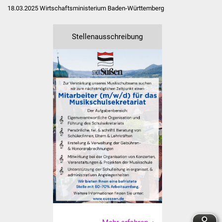
Senioren
18.03.2025 Wirtschaftsministerium Baden-Württemberg
Stadtseniorenrat
Stellenausschreibung
Sommerwochen für
Ältere
Seniorenwohn- und
Pflegeheim
Familien
Familientreff
Kinder und Jugendliche
Schülerferienprogramm
Migration und Integration