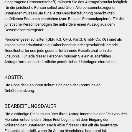
Veranstaltungen
eingetragene Genossenschaft) müssen Sie das Antragsformular lediglich
für die juristische Person selbst ausfüllen. Alle personenbezogenen
Unterlagen müssen Sie für alle zur Geschäftsführung berechtigten
Stadtfest
natürlichen Personen einreichen (zum Beispiel Personalpapiere). Für die
juristische Person benötigen Sie außerdem einen Auszug aus dem
Ostermarkt
Gewerbezentralregister.
Personengesellschaften (GbR, KG, OHG, PartG, GmbH Co. KG) sind als
Einrichtungen
solche nicht erlaubnisfähig. Daher benötigt jeder geschäftsführende
Gesellschafter und jede geschäftsführende Gesellschafterin die
Erlaubnis. Für jede dieser Personen müssen Sie ein ausgefülltes
Hallenbad
Antragsformular und sämtliche persönlichen Unterlagen einreichen.
Stadtbücherei
KOSTEN
Stadtarchiv
Die Höhe der Gebühren richtet sich nach der kommunalen
Gebührensatzung.
Zehntscheuer
BEARBEITUNGSDAUER
Bürgerhaus
Die zuständige Stelle muss über Ihren Antrag innerhalb einer Frist von drei
Monaten entscheiden. Diese Frist beginnt mit dem Eingang der
vollständigen Unterlagen. Nach Ablauf dieser Frist gilt die beantragte
Kulturhalle
Erlaubnis als erteilt, wenn Ihr Antrag hinreichend bestimmt ist.