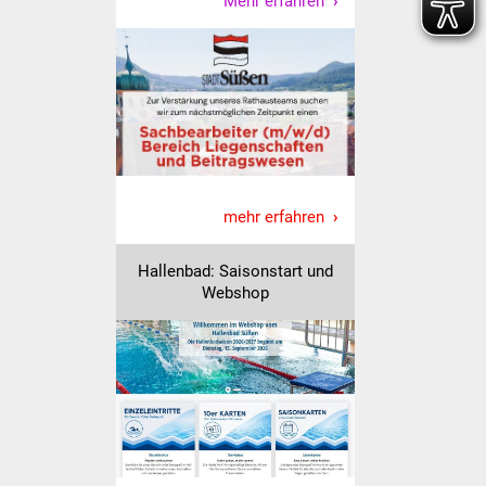
Mehr erfahren
Freundeskreis Asyl
Ukraine-Hilfe
Wohnen
Bauen in Süßen
mehr erfahren
Wohnimmobilien +
Baugrundstücke
Hallenbad: Saisonstart und
Webshop
Wirtschaft
Haushalt & Infos
Wirtschaftsförderung
Gewerbeimmobilien