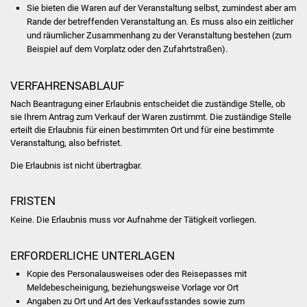
Volkshochschule
Sie bieten die Waren auf der Veranstaltung selbst, zumindest aber am
Rande der betreffenden Veranstaltung an. Es muss also ein zeitlicher
und räumlicher Zusammenhang zu der Veranstaltung bestehen (zum
Soziale Einrichtungen
Beispiel auf dem Vorplatz oder den Zufahrtstraßen).
Kirchen
VERFAHRENSABLAUF
Lokale Agenda
Nach Beantragung einer Erlaubnis entscheidet die zuständige Stelle, ob
sie Ihrem Antrag zum Verkauf der Waren zustimmt. Die zuständige Stelle
erteilt die Erlaubnis für einen bestimmten Ort und für eine bestimmte
Jugendhaus
Veranstaltung, also befristet.
Die Erlaubnis ist nicht übertragbar.
Fachteam Jugend
Kinder- und
FRISTEN
Familienzentrum
Keine. Die Erlaubnis muss vor Aufnahme der Tätigkeit vorliegen.
Stadtwerke
ERFORDERLICHE UNTERLAGEN
Kopie des Personalausweises oder des Reisepasses mit
Suenergie
Meldebescheinigung, beziehungsweise Vorlage vor Ort
Angaben zu Ort und Art des Verkaufsstandes sowie zum