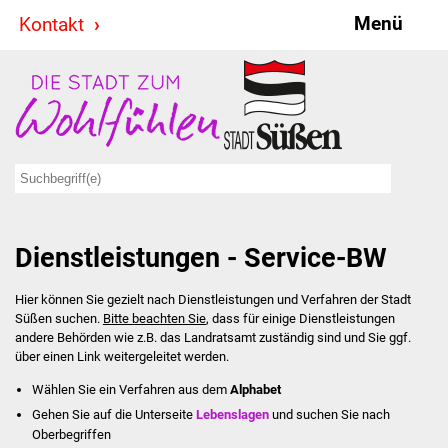
Menü
Kontakt
Stadt & Politik
Bürgermeister
Reden
Gemeinderat
Dienstleistungen - Service-BW
Ausschüsse
Hier können Sie gezielt nach Dienstleistungen und Verfahren der Stadt
Ratsinformationssystem
Süßen suchen.
Bitte beachten Sie
, dass für einige Dienstleistungen
andere Behörden wie z.B. das Landratsamt zuständig sind und Sie ggf.
Jugendbeirat
über einen Link weitergeleitet werden.
Wählen Sie ein Verfahren aus dem
Alphabet
Summerrockfestival
Gehen Sie auf die Unterseite
Lebenslagen
und suchen Sie nach
Oberbegriffen
Hallenbadparty