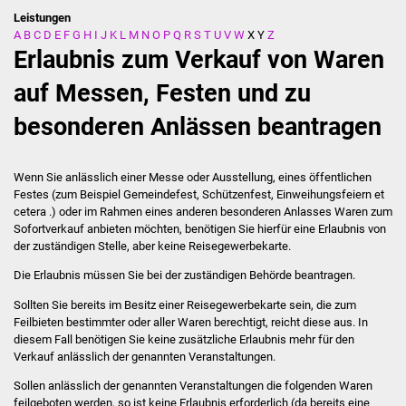
Leistungen
A
B
C
D
E
F
G
H
I
J
K
L
M
N
O
P
Q
R
S
T
U
V
W
X
Y
Z
Stadtverwaltung
Erlaubnis zum Verkauf von Waren
Ansprechpartner
auf Messen, Festen und zu
besonderen Anlässen beantragen
Behördenwegweiser
Stellenangebote
Wenn Sie anlässlich einer Messe oder Ausstellung, eines öffentlichen
Festes (zum Beispiel Gemeindefest, Schützenfest, Einweihungsfeiern et
Kontakt
cetera .) oder im Rahmen eines anderen besonderen Anlasses Waren zum
Sofortverkauf anbieten möchten, benötigen Sie hierfür eine Erlaubnis von
der zuständigen Stelle, aber keine Reisegewerbekarte.
Veröffentlichungen
Die Erlaubnis müssen Sie bei der zuständigen Behörde beantragen.
Ortsrecht
Sollten Sie bereits im Besitz einer Reisegewerbekarte sein, die zum
Feilbieten bestimmter oder aller Waren berechtigt, reicht diese aus. In
FNP / Bebauungspläne
diesem Fall benötigen Sie keine zusätzliche Erlaubnis mehr für den
Verkauf anlässlich der genannten Veranstaltungen.
Wahlen
Sollen anlässlich der genannten Veranstaltungen die folgenden Waren
feilgeboten werden, so ist keine Erlaubnis erforderlich (da bereits eine