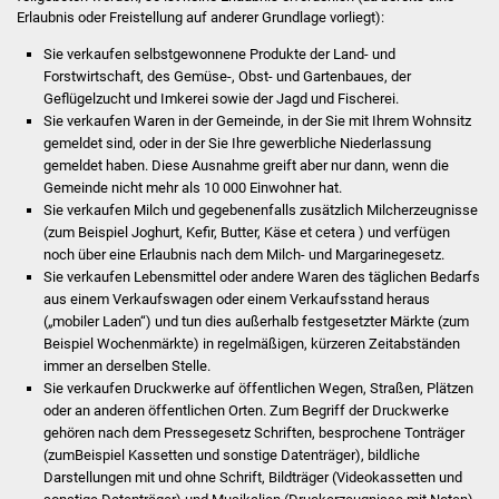
Stadtinfo
Erlaubnis oder Freistellung auf anderer Grundlage vorliegt):
Sie verkaufen selbstgewonnene Produkte der Land- und
Jubiläumsjahr 2021
Forstwirtschaft, des Gemüse-, Obst- und Gartenbaues, der
Geflügelzucht und Imkerei sowie der Jagd und Fischerei.
Sie verkaufen Waren in der Gemeinde, in der Sie mit Ihrem Wohnsitz
Partnerstädte
gemeldet sind, oder in der Sie Ihre gewerbliche Niederlassung
gemeldet haben. Diese Ausnahme greift aber nur dann, wenn die
Projekte
Gemeinde nicht mehr als 10 000 Einwohner hat.
Sie verkaufen Milch und gegebenenfalls zusätzlich Milcherzeugnisse
Schulentwicklung Bizet
(zum Beispiel Joghurt, Kefir, Butter, Käse et cetera ) und verfügen
noch über eine Erlaubnis nach dem Milch- und Margarinegesetz.
Sie verkaufen Lebensmittel oder andere Waren des täglichen Bedarfs
Sanierung Hallenbad
aus einem Verkaufswagen oder einem Verkaufsstand heraus
(„mobiler Laden“) und tun dies außerhalb festgesetzter Märkte (zum
Sanierung Bizethalle
Beispiel Wochenmärkte) in regelmäßigen, kürzeren Zeitabständen
immer an derselben Stelle.
Ortsentwicklung
Sie verkaufen Druckwerke auf öffentlichen Wegen, Straßen, Plätzen
oder an anderen öffentlichen Orten. Zum Begriff der Druckwerke
gehören nach dem Pressegesetz Schriften, besprochene Tonträger
Presse
(zumBeispiel Kassetten und sonstige Datenträger), bildliche
Darstellungen mit und ohne Schrift, Bildträger (Videokassetten und
Bürger & Service