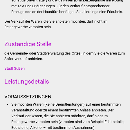
sonstige Datenträger) und Musikalien (Druckerzeugnisse mit Noten)
mit Text und Erläuterungen. Für den Verkauf entsprechender
Was erledige ich wo
Erzeugnisse an der Haustüre benötigen Sie allerdings eine Erlaubnis.
Der Verkauf der Waren, die Sie anbieten möchten, darf nicht im
Dienstleistungen
Reisegewerbe verboten sein.
Lebenslagen
Zuständige Stelle
Formulare
die Gemeinde- oder Stadtverwaltung des Ortes, in dem Sie die Waren zum
Sofortverkauf anbieten.
Bürgerinfos
Stadt Süßen
Bildung
Leistungsdetails
Schulen
VORAUSSETZUNGEN
Sie möchten Waren (keine Dienstleistungen) auf einer bestimmten
Kindergärten
Veranstaltung oder zu einem bestimmten Anlass anbieten. Der
Verkauf der Waren, die Sie anbieten möchten, darf nicht im
Kolping-Musikschule
Reisegewerbe verboten sein (verboten sind zum Beispiel Edelmetalle,
Edelsteine, Alkohol – mit bestimmten Ausnahmen).