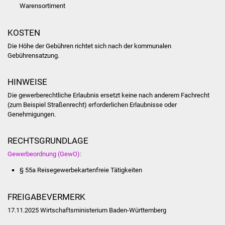
NETZMonitor
Warensortiment
Gesundheit und Notfall
KOSTEN
Die Höhe der Gebühren richtet sich nach der kommunalen
Ärzte und Apotheken
Gebührensatzung.
Pflege von Angehörigen
HINWEISE
Die gewerberechtliche Erlaubnis ersetzt keine nach anderem Fachrecht
Hitzewarnung / UV-
(zum Beispiel Straßenrecht) erforderlichen Erlaubnisse oder
Index
Genehmigungen.
ÖPNV
RECHTSGRUNDLAGE
Gewerbeordnung (GewO):
Bürgerbus (MOBS)
§ 55a Reisegewerbekartenfreie Tätigkeiten
Abfall und Entsorgung
FREIGABEVERMERK
Kultur & Freizeit
17.11.2025 Wirtschaftsministerium Baden-Württemberg