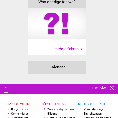
Senioren
Was erledige ich wo?
Stadtseniorenrat
Sommerwochen für
Ältere
Seniorenwohn- und
mehr erfahren
Pflegeheim
Familien
Kalender
Familientreff
Kinder und Jugendliche
nach oben
Schülerferienprogramm
STADT & POLITIK
BÜRGER & SERVICE
KULTUR & FREIZEIT
Bürgermeister
Was erledige ich wo
Veranstaltungen
Migration und Integration
Gemeinderat
Bildung
Einrichtungen