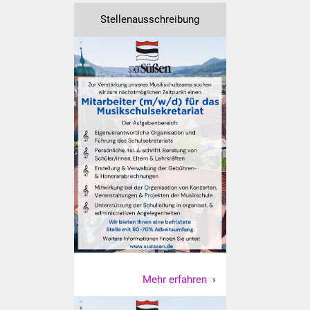
Veranstaltungen
Stellenausschreibung
Stadtfest
Ostermarkt
Einrichtungen
Hallenbad
Stadtbücherei
Stadtarchiv
Zehntscheuer
Bürgerhaus
Mehr erfahren
Kulturhalle