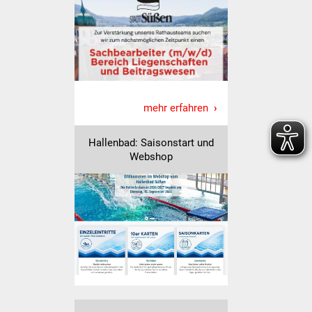
Vereine und Parteien
Selbsteintrag Vereine
Beirat Süßener Vereine
mehr erfahren
Sportanlagen
Hallenbad: Saisonstart und
Tourismus
Webshop
Erlebnisregion
Schwäbischer Albtrauf
Route der
Industriekultur
Lebenslagen