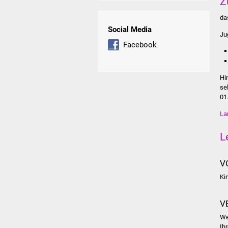
Z
da
Social Media
Ju
Facebook
Hi
se
01
La
L
V
Ki
V
We
Ih