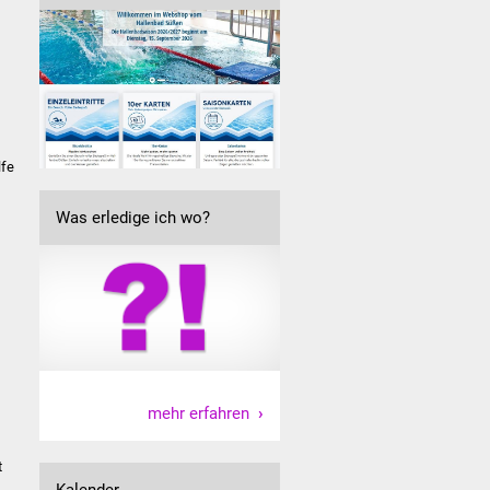
lfe
Was erledige ich wo?
mehr erfahren
t
Kalender