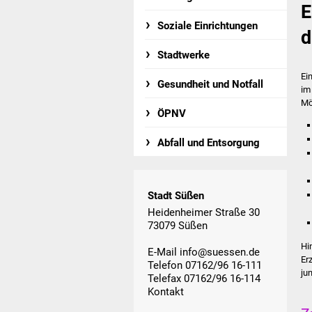
E
Soziale Einrichtungen
d
Stadtwerke
Ei
Gesundheit und Notfall
im
Mö
ÖPNV
Abfall und Entsorgung
Stadt Süßen
Heidenheimer Straße 30
73079 Süßen
Hi
E-Mail
info@suessen.de
Er
Telefon 07162/96 16-111
ju
Telefax 07162/96 16-114
Kontakt