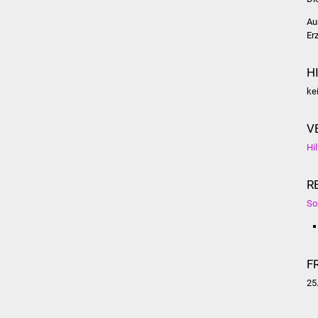
Au
Er
H
ke
V
Hi
R
So
F
25