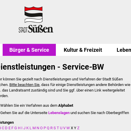
Bürger & Service
Kultur & Freizeit
Leben
ienstleistungen - Service-BW
er können Sie gezielt nach Dienstleistungen und Verfahren der Stadt Süßen
chen.
Bitte beachten Sie
, dass für einige Dienstleistungen andere Behörden wie
B. das Landratsamt zuständig sind und Sie ggf. über einen Link weitergeleitet
rden.
Wählen Sie ein Verfahren aus dem
Alphabet
Gehen Sie auf die Unterseite
Lebenslagen
und suchen Sie nach Oberbegriffen
istungen
B
C
D
E
F
G
H
I
J
K
L
M
N
O
P
Q
R
S
T
U
V
W
X
Y
Z