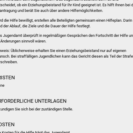
tscheidet, ob ein Erziehungsbeistand für Ihr Kind geeignet ist. Es hilft Ihnen bei 
antragung und berät Sie auch über andere Hilfemöglichkeiten.
rd die Hilfe bewilligt, erstellen alle Beteiligten gemeinsam einen Hilfeplan. Darin
nd der Ablauf, die Ziele und die Dauer der Hilfe festlegt.
s Jugendamt überprüft in regelmäßigen Gesprächen den Fortschritt der Hilfe u
 Änderungen sinnvoll wären.
nweis:
Üblicherweise erhalten Sie einen Erziehungsbeistand nur auf eigenen
nsch. Bei straffälligen Jugendlichen kann das Gericht diesen
als Teil der Strafe
rschreiben.
RISTEN
ine
RFORDERLICHE UNTERLAGEN
kundigen Sie sich bei der zuständigen Stelle.
OSTEN
e Kosten für die Hilfe trägt das Jugendamt.