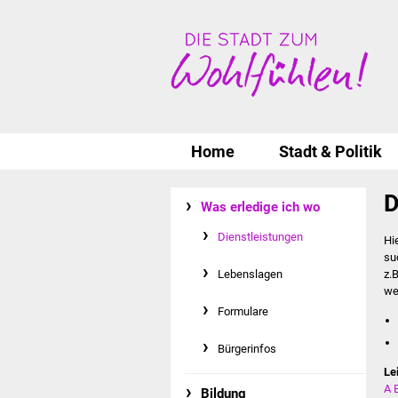
Home
Stadt & Politik
D
Was erledige ich wo
Dienstleistungen
Hi
su
Lebenslagen
z.
we
Formulare
Bürgerinfos
Le
A
Bildung