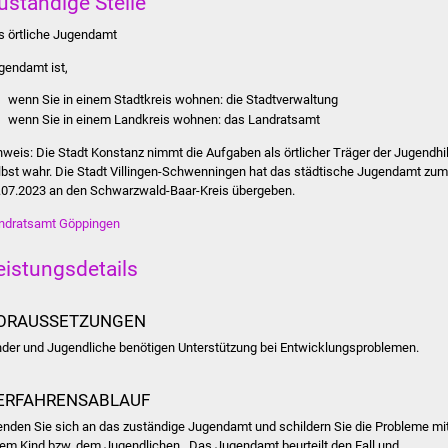
uständige Stelle
s örtliche Jugendamt
gendamt ist,
wenn Sie in einem Stadtkreis wohnen: die Stadtverwaltung
wenn Sie in einem Landkreis wohnen: das Landratsamt
nweis: Die Stadt Konstanz nimmt die Aufgaben als örtlicher Träger der Jugendhi
lbst wahr. Die Stadt Villingen-Schwenningen hat das städtische Jugendamt zum
.07.2023 an den Schwarzwald-Baar-Kreis übergeben.
ndratsamt Göppingen
eistungsdetails
ORAUSSETZUNGEN
nder und Jugendliche benötigen Unterstützung bei Entwicklungsproblemen.
ERFAHRENSABLAUF
nden Sie sich an das zuständige Jugendamt und schildern Sie die Probleme mi
rem Kind bzw. dem Jugendlichen . Das Jugendamt beurteilt den Fall und