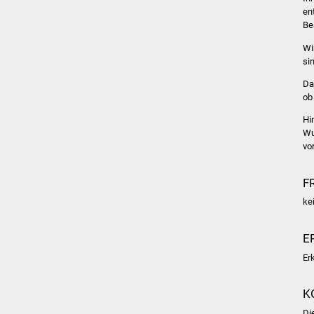
en
Be
Wi
si
Da
ob
Hi
Wu
vo
F
ke
E
Er
K
Di