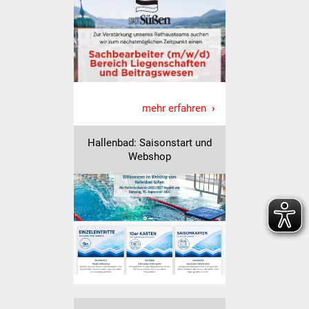
Veranstaltungen
Stadtfest
Ostermarkt
Einrichtungen
mehr erfahren
Hallenbad
Hallenbad: Saisonstart und
Webshop
Stadtbücherei
Stadtarchiv
Zehntscheuer
Bürgerhaus
Kulturhalle