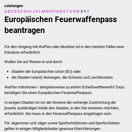
Leistungen
A
B
C
D
E
F
G
H
I
J
K
L
M
N
O
P
Q
R
S
T
U
V
W
X
Y
Z
Stadtverwaltung
Europäischen Feuerwaffenpass
Ansprechpartner
beantragen
Behördenwegweiser
Für den Umgang mit Waffen oder Munition ist in den meisten Fällen eine
Erlaubnis erforderlich.
Stellenangebote
Wollen Sie auf Reisen in und durch
Kontakt
Staaten der Europäischen Union (EU) oder
die Staaten Island, Norwegen, die Schweiz und
Liechtenstein
Veröffentlichungen
Waffen mitnehmen - beispielsweise zu einem Schießwettbewerb? Dazu
benötigen Sie einen Europäischen Feuerwaffenpass.
Ortsrecht
In einigen Staaten ist vor der Einreise die vorherige Zustimmung der
jeweils zuständigen Stelle des Staates, in den Sie einreisen möchten,
FNP / Bebauungspläne
erforderlich. Sie muss in den Feuerwaffenpass eingetragen sein.
Wahlen
Für Jägerinnen und Jäger sowie Sportschützinnen und Sportschützen
gelten in einigen Mitgliedstaaten gewisse Erleichterungen.