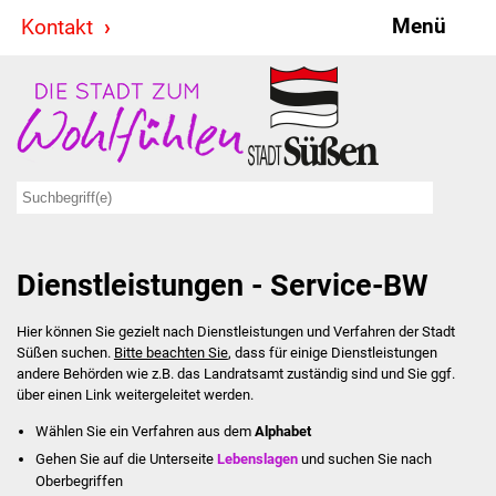
Menü
Kontakt
Stadt & Politik
Bürgermeister
Reden
Gemeinderat
Dienstleistungen - Service-BW
Ausschüsse
Hier können Sie gezielt nach Dienstleistungen und Verfahren der Stadt
Ratsinformationssystem
Süßen suchen.
Bitte beachten Sie
, dass für einige Dienstleistungen
andere Behörden wie z.B. das Landratsamt zuständig sind und Sie ggf.
Jugendbeirat
über einen Link weitergeleitet werden.
Wählen Sie ein Verfahren aus dem
Alphabet
Summerrockfestival
Gehen Sie auf die Unterseite
Lebenslagen
und suchen Sie nach
Oberbegriffen
Hallenbadparty