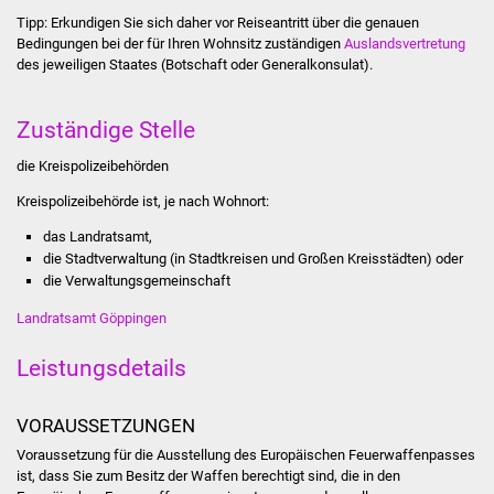
Stadtinfo
Tipp:
Erkundigen Sie sich daher vor Reiseantritt über die genauen
Bedingungen bei der für Ihren Wohnsitz zuständigen
Auslandsvertretung
des jeweiligen Staates (Botschaft oder Generalkonsulat).
Jubiläumsjahr 2021
Partnerstädte
Zuständige Stelle
die Kreispolizeibehörden
Projekte
Kreispolizeibehörde ist, je nach Wohnort:
Schulentwicklung Bizet
das Landratsamt,
die Stadtverwaltung (in Stadtkreisen und Großen Kreisstädten) oder
Sanierung Hallenbad
die Verwaltungsgemeinschaft
Landratsamt Göppingen
Sanierung Bizethalle
Leistungsdetails
Ortsentwicklung
VORAUSSETZUNGEN
Presse
Voraussetzung für die Ausstellung des Europäischen Feuerwaffenpasses
ist, dass Sie zum Besitz der Waffen berechtigt sind, die in den
Bürger & Service