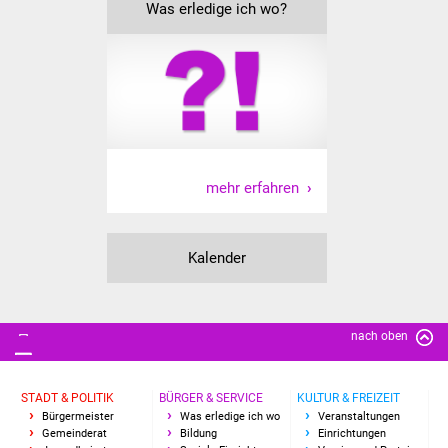
Was erledige ich wo?
Vereine und Parteien
Selbsteintrag Vereine
Beirat Süßener Vereine
Sportanlagen
mehr erfahren
Tourismus
Kalender
Erlebnisregion
Schwäbischer Albtrauf
Route der
nach oben
Industriekultur
STADT & POLITIK
BÜRGER & SERVICE
KULTUR & FREIZEIT
Lebenslagen
Bürgermeister
Was erledige ich wo
Veranstaltungen
Gemeinderat
Bildung
Einrichtungen