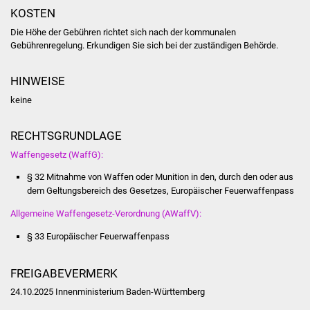
Volkshochschule
KOSTEN
Die Höhe der Gebühren richtet sich nach der kommunalen
Soziale Einrichtungen
Gebührenregelung. Erkundigen Sie sich bei der zuständigen Behörde.
Kirchen
HINWEISE
keine
Lokale Agenda
RECHTSGRUNDLAGE
Jugendhaus
Waffengesetz (WaffG):
Fachteam Jugend
§ 32 Mitnahme von Waffen oder Munition in den, durch den oder aus
dem Geltungsbereich des Gesetzes, Europäischer Feuerwaffenpass
Kinder- und
Allgemeine Waffengesetz-Verordnung (AWaffV):
Familienzentrum
§ 33 Europäischer Feuerwaffenpass
Stadtwerke
FREIGABEVERMERK
Suenergie
24.10.2025 Innenministerium Baden-Württemberg