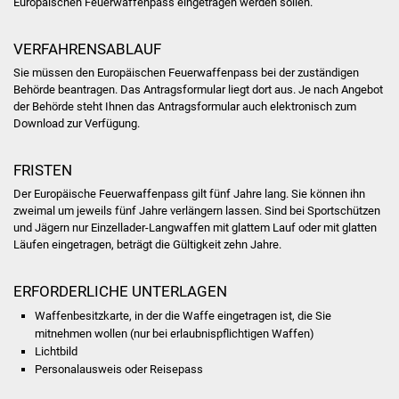
Europäischen Feuerwaffenpass eingetragen werden sollen.
Was erledige ich wo
VERFAHRENSABLAUF
Sie müssen den Europäischen Feuerwaffenpass bei der zuständigen
Dienstleistungen
Behörde beantragen.
Das Antragsformular liegt dort aus. Je nach Angebot
der Behörde steht Ihnen das Antragsformular auch elektronisch zum
Lebenslagen
Download zur Verfügung.
Formulare
FRISTEN
Der Europäische Feuerwaffenpass gilt fünf Jahre lang. Sie können ihn
Bürgerinfos
zweimal um jeweils fünf Jahre verlängern lassen.
Sind bei Sportschützen
und Jägern nur Einzellader-Langwaffen mit glattem Lauf oder mit glatten
Bildung
Läufen eingetragen, beträgt die Gültigkeit zehn Jahre.
Schulen
ERFORDERLICHE UNTERLAGEN
Waffenbesitzkarte, in der die Waffe eingetragen ist, die Sie
Kindergärten
mitnehmen wollen (nur bei erlaubnispflichtigen Waffen)
Lichtbild
Kolping-Musikschule
Personalausweis oder Reisepass