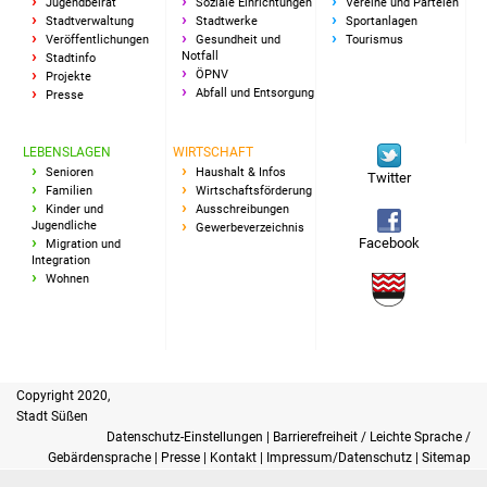
Senioren
Jugendbeirat
Soziale Einrichtungen
Vereine und Parteien
Stadtverwaltung
Stadtwerke
Sportanlagen
Veröffentlichungen
Gesundheit und
Tourismus
Stadtseniorenrat
Notfall
Stadtinfo
ÖPNV
Projekte
Abfall und Entsorgung
Presse
Sommerwochen für
Ältere
LEBENSLAGEN
WIRTSCHAFT
Senioren
Haushalt & Infos
Twitter
Seniorenwohn- und
Familien
Wirtschaftsförderung
Pflegeheim
Kinder und
Ausschreibungen
Jugendliche
Gewerbeverzeichnis
Facebook
Migration und
Familien
Integration
Wohnen
Familientreff
Kinder und Jugendliche
Copyright 2020,
Schülerferienprogramm
Stadt Süßen
Datenschutz-Einstellungen
|
Barrierefreiheit / Leichte Sprache /
Gebärdensprache
|
Presse
|
Kontakt
|
Impressum/Datenschutz
|
Sitemap
Migration und Integration