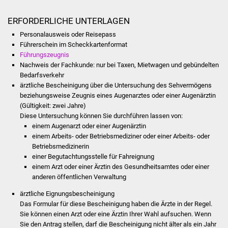
Volkshochschule
ERFORDERLICHE UNTERLAGEN
Soziale Einrichtungen
Personalausweis oder Reisepass
Führerschein im Scheckkartenformat
Kirchen
Führungszeugnis
Nachweis der Fachkunde: nur bei Taxen, Mietwagen und gebündelten
Bedarfsverkehr
Lokale Agenda
ärztliche Bescheinigung über die Untersuchung des Sehvermögens
beziehungsweise Zeugnis eines Augenarztes oder einer Augenärztin
Jugendhaus
(Gültigkeit: zwei Jahre)
Diese Untersuchung können Sie durchführen lassen von:
Fachteam Jugend
einem Augenarzt oder einer Augenärztin
einem Arbeits- oder Betriebsmediziner oder einer Arbeits- oder
Betriebsmedizinerin
Kinder- und
einer Begutachtungsstelle für Fahreignung
Familienzentrum
einem Arzt oder einer Ärztin des Gesundheitsamtes oder einer
anderen öffentlichen Verwaltung
Stadtwerke
ärztliche Eignungsbescheinigung
Das Formular für diese Bescheinigung haben die Ärzte in der Regel.
Suenergie
Sie können einen Arzt oder eine Ärztin Ihrer Wahl aufsuchen. Wenn
Sie den Antrag stellen, darf die Bescheinigung nicht älter als ein Jahr