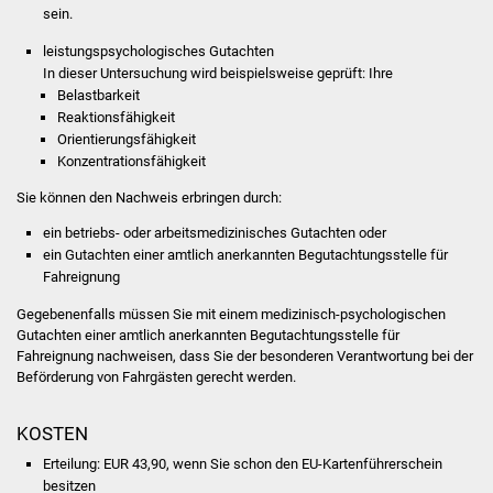
NETZMonitor
sein.
leistungspsychologisches Gutachten
Gesundheit und Notfall
In dieser Untersuchung wird beispielsweise geprüft: Ihre
Belastbarkeit
Ärzte und Apotheken
Reaktionsfähigkeit
Orientierungsfähigkeit
Konzentrationsfähigkeit
Pflege von Angehörigen
Sie können den Nachweis erbringen durch:
Hitzewarnung / UV-
ein betriebs- oder arbeitsmedizinisches Gutachten oder
Index
ein Gutachten einer amtlich anerkannten Begutachtungsstelle für
Fahreignung
ÖPNV
Gegebenenfalls müssen Sie mit einem medizinisch-psychologischen
Gutachten einer amtlich anerkannten Begutachtungsstelle für
Bürgerbus (MOBS)
Fahreignung nachweisen, dass Sie der besonderen Verantwortung bei der
Beförderung von Fahrgästen gerecht werden.
Abfall und Entsorgung
KOSTEN
Kultur & Freizeit
Erteilung: EUR 43,90, wenn Sie schon den EU-Kartenführerschein
besitzen