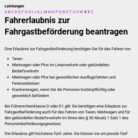
Leistungen
A
B
C
D
E
F
G
H
I
J
K
L
M
N
O
P
Q
R
S
T
U
V
W
X
Y
Z
Stadtverwaltung
Fahrerlaubnis zur
Ansprechpartner
Fahrgastbeförderung beantragen
Behördenwegweiser
Eine Erlaubnis zur Fahrgastbeförderung benötigen Sie für das Fahren von
Stellenangebote
Taxen
Mietwagen oder Pkw im Linienverkehr oder gebündelten
Kontakt
Bedarfsverkehr
Mietwagen oder Pkw bei gewerblichen Ausflugsfahrten und
Ferienzielreisen
Veröffentlichungen
Krankenwagen, wenn Sie die Personen kostenpflichtig oder
gewerblich befördern
Ortsrecht
Bei Führerscheinklasse D oder D1 gilt: Sie benötigen eine Erlaubnis zur
Fahrgastbeförderung auch für das Fahren von Taxen,
Mietwagen und für
FNP / Bebauungspläne
den gebündelten Bedarfsverkehr im Sinne des § 50 Absatz 1 Satz 1 des
Personenbeförderungsgesetzes
.
Wahlen
Die Erlaubnis gilt höchstens fünf Jahre.
Sie können sie um jeweils fünf