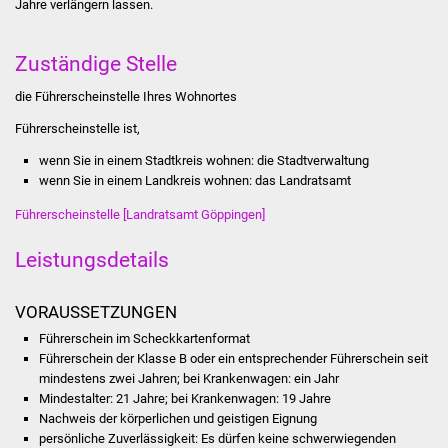
Jahre verlängern lassen.
Stadtinfo
Zuständige Stelle
Jubiläumsjahr 2021
die Führerscheinstelle Ihres Wohnortes
Partnerstädte
Führerscheinstelle ist,
Projekte
wenn Sie in einem Stadtkreis wohnen: die Stadtverwaltung
wenn Sie in einem Landkreis wohnen: das Landratsamt
Schulentwicklung Bizet
Führerscheinstelle [Landratsamt Göppingen]
Sanierung Hallenbad
Leistungsdetails
Sanierung Bizethalle
VORAUSSETZUNGEN
Führerschein im Scheckkartenformat
Ortsentwicklung
Führerschein der Klasse B oder ein entsprechender Führerschein seit
mindestens zwei Jahren; bei Krankenwagen: ein Jahr
Presse
Mindestalter: 21 Jahre; bei Krankenwagen: 19 Jahre
Nachweis der körperlichen und geistigen Eignung
Bürger & Service
persönliche Zuverlässigkeit
: Es dürfen keine schwerwiegenden