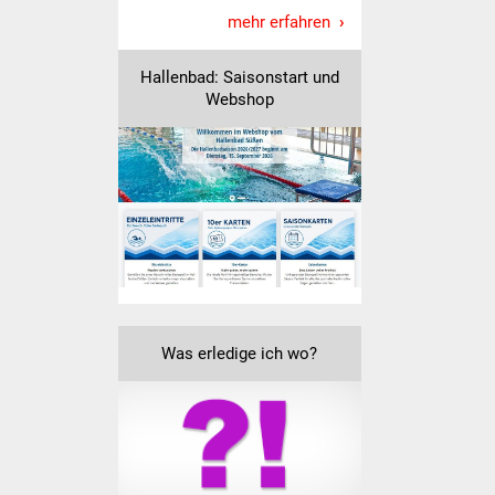
mehr erfahren
Freundeskreis Asyl
Hallenbad: Saisonstart und
Ukraine-Hilfe
Webshop
Wohnen
Bauen in Süßen
Wohnimmobilien +
Baugrundstücke
Wirtschaft
Was erledige ich wo?
Haushalt & Infos
Wirtschaftsförderung
Gewerbeimmobilien