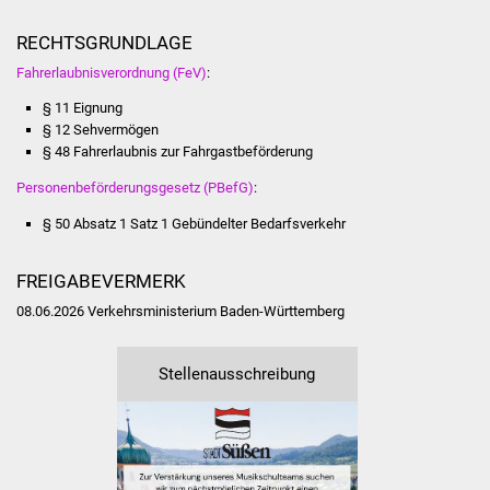
Vereine und Parteien
RECHTSGRUNDLAGE
Fahrerlaubnisverordnung (FeV)
:
Selbsteintrag Vereine
§ 11 Eignung
§ 12 Sehvermögen
Beirat Süßener Vereine
§ 48 Fahrerlaubnis zur Fahrgastbeförderung
Sportanlagen
Personenbeförderungsgesetz (PBefG)
:
§ 50 Absatz 1 Satz 1
Gebündelter Bedarfsverkehr
Tourismus
FREIGABEVERMERK
Erlebnisregion
08.06.2026 Verkehrsministerium Baden-Württemberg
Schwäbischer Albtrauf
Route der
Stellenausschreibung
Industriekultur
Lebenslagen