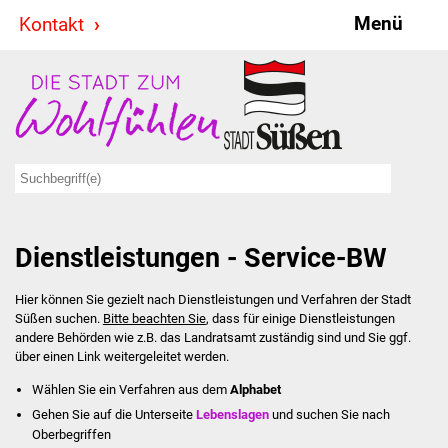
Menü
Kontakt
Stadt & Politik
Bürgermeister
Reden
Gemeinderat
Dienstleistungen - Service-BW
Ausschüsse
Hier können Sie gezielt nach Dienstleistungen und Verfahren der Stadt
Ratsinformationssystem
Süßen suchen.
Bitte beachten Sie
, dass für einige Dienstleistungen
andere Behörden wie z.B. das Landratsamt zuständig sind und Sie ggf.
Jugendbeirat
über einen Link weitergeleitet werden.
Wählen Sie ein Verfahren aus dem
Alphabet
Summerrockfestival
Gehen Sie auf die Unterseite
Lebenslagen
und suchen Sie nach
Oberbegriffen
Hallenbadparty