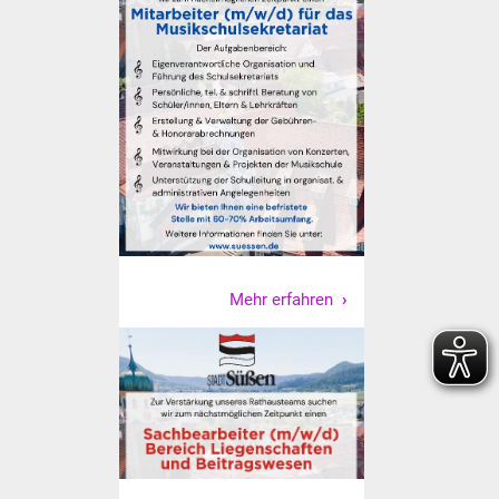
Senioren
Stadtseniorenrat
Sommerwochen für
Ältere
Seniorenwohn- und
Pflegeheim
Familien
Mehr erfahren
Familientreff
Kinder und Jugendliche
Schülerferienprogramm
Migration und Integration