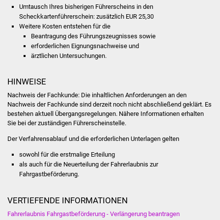
Veranstaltungen
Umtausch Ihres bisherigen Führerscheins in den
Scheckkartenführerschein: zusätzlich EUR 25,30
Stadtfest
Weitere Kosten entstehen für die
Beantragung des Führungszeugnisses sowie
erforderlichen Eignungsnachweise und
Ostermarkt
ärztlichen Untersuchungen.
Einrichtungen
HINWEISE
Hallenbad
Nachweis der Fachkunde: Die inhaltlichen Anforderungen an den
Nachweis der Fachkunde sind derzeit noch nicht abschließend geklärt. Es
bestehen aktuell Übergangsregelungen. Nähere Informationen erhalten
Stadtbücherei
Sie bei der zuständigen Führerscheinstelle.
Der Verfahrensablauf und die erforderlichen Unterlagen gelten
Stadtarchiv
sowohl für die erstmalige Erteilung
Zehntscheuer
als auch für die Neuerteilung der Fahrerlaubnis zur
Fahrgastbeförderung.
Bürgerhaus
VERTIEFENDE INFORMATIONEN
Kulturhalle
Fahrerlaubnis Fahrgastbeförderung - Verlängerung beantragen