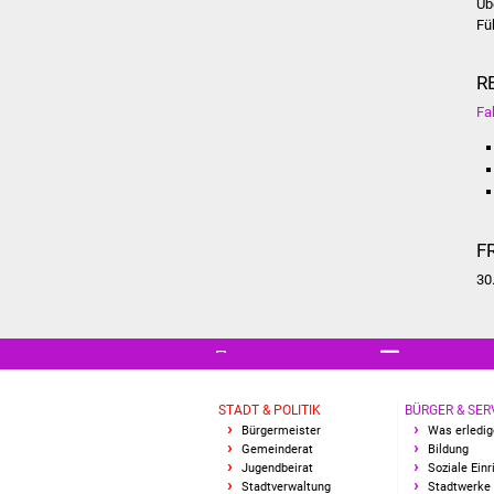
Üb
Fü
R
Fa
F
30
STADT & POLITIK
BÜRGER & SER
Bürgermeister
Was erledig
Gemeinderat
Bildung
Jugendbeirat
Soziale Ein
Stadtverwaltung
Stadtwerke