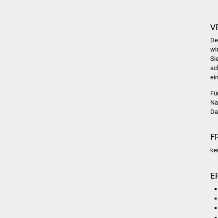
V
De
wi
Si
sc
ei
Fü
Na
Da
F
ke
E