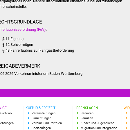
ergangsregelungen. Nähere Informationen erhalten Sie bei der zuständigen
hrerscheinstelle.
ECHTSGRUNDLAGE
hrerlaubnisverordnung (FeV)
:
§ 11
Eignung
§ 12
Sehvermögen
§ 48
Fahrerlaubnis zur Fahrgastbeförderung
REIGABEVERMERK
.06.2026 Verkehrsministerium Baden-Württemberg
VICE
KULTUR & FREIZEIT
LEBENSLAGEN
WIR
e ich wo
Veranstaltungen
Senioren
Einrichtungen
Familien
richtungen
Vereine und Parteien
Kinder und Jugendliche
Sportanlagen
Migration und Integration