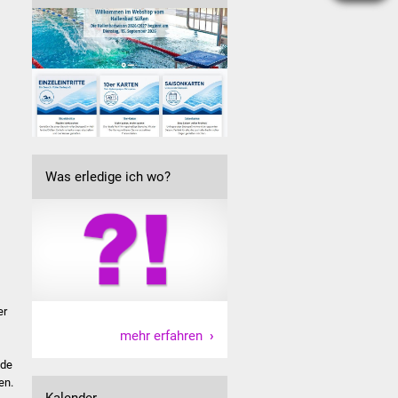
Was erledige ich wo?
er
mehr erfahren
nde
en.
Kalender