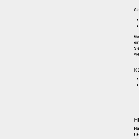
Si
Ge
ei
Si
we
K
H
Na
Fa