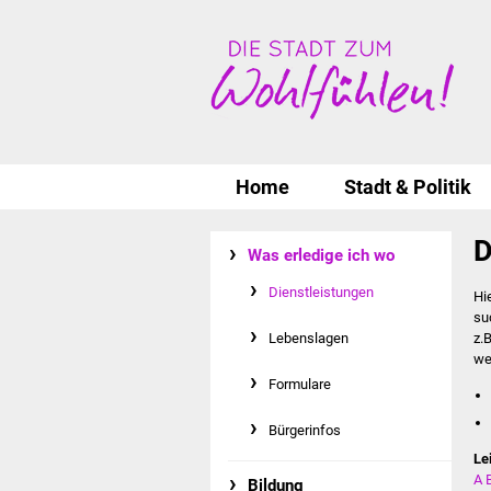
Home
Stadt & Politik
D
Was erledige ich wo
Dienstleistungen
Hi
su
Lebenslagen
z.
we
Formulare
Bürgerinfos
Le
A
Bildung