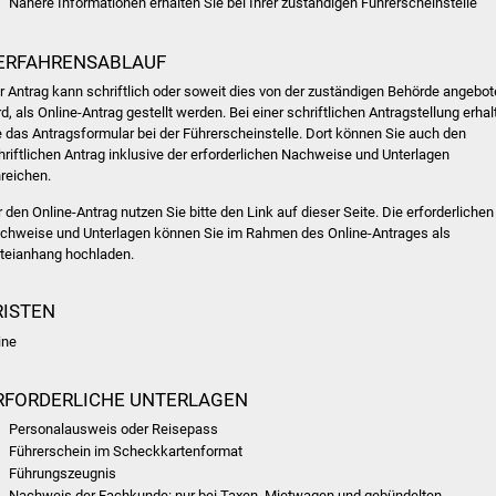
Nähere Informationen erhalten Sie bei Ihrer zuständigen Führerscheinstelle
ERFAHRENSABLAUF
r Antrag kann schriftlich oder soweit dies von der zuständigen Behörde angebo
rd, als Online-Antrag gestellt werden. Bei einer schriftlichen Antragstellung erhal
e das Antragsformular bei der Führerscheinstelle. Dort können Sie auch den
hriftlichen Antrag inklusive der erforderlichen Nachweise und Unterlagen
nreichen.
r den Online-Antrag nutzen Sie bitte den Link auf dieser Seite. Die erforderlichen
chweise und Unterlagen können Sie im Rahmen des Online-Antrages als
teianhang hochladen.
RISTEN
ine
RFORDERLICHE UNTERLAGEN
Personalausweis oder Reisepass
Führerschein im Scheckkartenformat
Führungszeugnis
Nachweis der Fachkunde: nur bei Taxen, Mietwagen und gebündelten