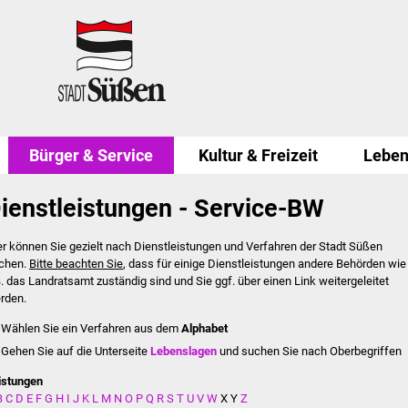
Bürger & Service
Kultur & Freizeit
Leben
ienstleistungen - Service-BW
er können Sie gezielt nach Dienstleistungen und Verfahren der Stadt Süßen
chen.
Bitte beachten Sie
, dass für einige Dienstleistungen andere Behörden wie
B. das Landratsamt zuständig sind und Sie ggf. über einen Link weitergeleitet
rden.
Wählen Sie ein Verfahren aus dem
Alphabet
Gehen Sie auf die Unterseite
Lebenslagen
und suchen Sie nach Oberbegriffen
istungen
B
C
D
E
F
G
H
I
J
K
L
M
N
O
P
Q
R
S
T
U
V
W
X
Y
Z