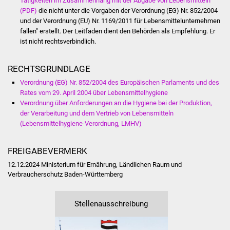
Tätigkeiten im Zusammenhang mit der Abgabe von Lebensmitteln
Volkshochschule
(PDF)
die nicht unter die Vorgaben der Verordnung (EG) Nr. 852/2004
und der Verordnung (EU) Nr. 1169/2011 für Lebensmittelunternehmen
Soziale Einrichtungen
fallen" erstellt. Der Leitfaden dient den Behörden als Empfehlung. Er
ist nicht rechtsverbindlich.
Kirchen
RECHTSGRUNDLAGE
Lokale Agenda
Verordnung (EG) Nr. 852/2004 des Europäischen Parlaments und des
Rates vom 29. April 2004 über Lebensmittelhygiene
Jugendhaus
Verordnung über Anforderungen an die Hygiene bei der Produktion,
der Verarbeitung und dem Vertrieb von Lebensmitteln
(Lebensmittelhygiene-Verordnung, LMHV)
Fachteam Jugend
Kinder- und
FREIGABEVERMERK
Familienzentrum
12.12.2024 Ministerium für Ernährung, Ländlichen Raum und
Verbraucherschutz Baden-Württemberg
Stadtwerke
Stellenausschreibung
Suenergie