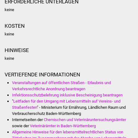
ERFORDERLICHE UNTERLAGEN
keine
Was erledige ich wo
KOSTEN
Dienstleistungen
keine
Lebenslagen
HINWEISE
Formulare
keine
Bürgerinfos
VERTIEFENDE INFORMATIONEN
Veranstaltungen auf öffentlichen Straßen - Erlaubnis und
Bildung
Verkehrsrechtliche Anordnung beantragen
Infektionsschutzbelehrung inklusive Bescheinigung beantragen
Schulen
"
Leitfaden für den Umgang mit Lebensmitteln auf Vereins- und
Straßenfesten
" - Ministerium für Ernährung, Ländlichen Raum und
Kindergärten
Verbraucherschutz Baden-Württemberg
Internetseiten der
Chemischen und Veterinäruntersuchungsämter
sowie der
Veterinärämter in Baden-Württemberg
Kolping-Musikschule
Allgemeine Hinweise für den lebensmittelrechtlichen Status von