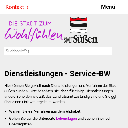
Menü
Kontakt
Stadt & Politik
Bürgermeister
Reden
Gemeinderat
Dienstleistungen - Service-BW
Ausschüsse
Hier können Sie gezielt nach Dienstleistungen und Verfahren der Stadt
Ratsinformationssystem
Süßen suchen.
Bitte beachten Sie
, dass für einige Dienstleistungen
andere Behörden wie z.B. das Landratsamt zuständig sind und Sie ggf.
Jugendbeirat
über einen Link weitergeleitet werden.
Wählen Sie ein Verfahren aus dem
Alphabet
Summerrockfestival
Gehen Sie auf die Unterseite
Lebenslagen
und suchen Sie nach
Oberbegriffen
Hallenbadparty