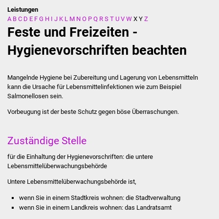
Leistungen
A
B
C
D
E
F
G
H
I
J
K
L
M
N
O
P
Q
R
S
T
U
V
W
X
Y
Z
Stadtverwaltung
Feste und Freizeiten -
Ansprechpartner
Hygienevorschriften beachten
Behördenwegweiser
Mangelnde Hygiene bei Zubereitung und Lagerung von Lebensmitteln
kann die Ursache für Lebensmittelinfektionen
wie zum Beispiel
Stellenangebote
Salmonellosen
sein.
Vorbeugung ist der beste Schutz gegen böse Überraschungen.
Kontakt
Veröffentlichungen
Zuständige Stelle
für die Einhaltung der Hygienevorschriften: die untere
Ortsrecht
Lebensmittelüberwachungsbehörde
FNP / Bebauungspläne
Untere Lebensmittelüberwachungsbehörde ist,
wenn Sie in einem Stadtkreis wohnen: die Stadtverwaltung
Wahlen
wenn Sie in einem Landkreis wohnen: das Landratsamt