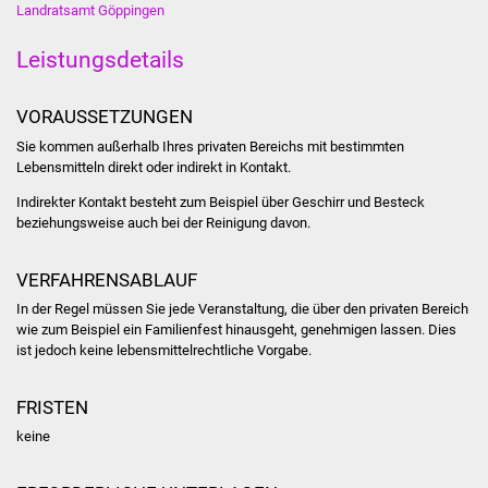
Landratsamt Göppingen
Stadtinfo
Leistungsdetails
Jubiläumsjahr 2021
VORAUSSETZUNGEN
Partnerstädte
Sie kommen außerhalb Ihres privaten Bereichs mit bestimmten
Lebensmitteln direkt oder indirekt in Kontakt.
Projekte
Indirekter Kontakt besteht zum Beispiel über Geschirr und Besteck
Schulentwicklung Bizet
beziehungsweise auch bei der Reinigung davon.
Sanierung Hallenbad
VERFAHRENSABLAUF
In der Regel müssen Sie jede Veranstaltung, die über den privaten Bereich
Sanierung Bizethalle
wie zum Beispiel ein Familienfest
hinausgeht, genehmigen lassen. Dies
ist jedoch keine lebensmittelrechtliche Vorgabe.
Ortsentwicklung
FRISTEN
Presse
keine
Bürger & Service