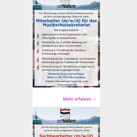
NETZMonitor
Gesundheit und Notfall
Ärzte und Apotheken
Pflege von Angehörigen
Hitzewarnung / UV-
Index
ÖPNV
Bürgerbus (MOBS)
Mehr erfahren
Abfall und Entsorgung
Kultur & Freizeit